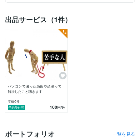
いかに無駄がなく、早く、便利なシステムを

導入するかということでした。

出品サービス（1件）
起業準備・事業のためのシステム準備も同じだと思いま
す。

実業の準備をしながらシステム検討をするのは大変では
ないですか？

システムやパソコンの準備に１人で振り回されていませ
んか？

バラバラに行なうと大変なシステム準備も、

手順を踏んで準備すれば、無駄なく、効率的に

準備出来る場合があります。

嫌になる前にご相談ください。

パソコンで困った愚痴や頑張って
解決したこと聴きます
まずはご相談いただければ、大まかな準備の流れからサ
ポート。

0
実績
件
100
円
/分
予約受付可
住宅販売会社でゼロからシステムを覚えたので、

わからない人の気持ちはわかります。

「わからないことがわからない」ところから

解決をサポートします。

ポートフォリオ
一覧を見る