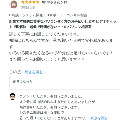
by やざきあかね
3年以上前
IT相談・システム開発
>
ITサポート・コンサル相談
起業で本格的に苦手なパソコン使う方のお手伝いします ビデオチャッ
トで即解決！起業で時間がないヒトのパソコン相談室
詳しく丁寧にお話ししてくださいます。

知識はもちろんですが、落ち着いた人柄で安心感がありま
す。

いろいろ聞きたくなるので30分だと足りないくらいです！

また困ったらお願いしようと思います＾＾

この度...
続きを読む
参考になった
コメントいただき、有難うございました。

３０分に沢山詰め込みすぎたかもと思いましたが

高評価をいただき、有難うございます。

システム関連は様々な要因で

思った通りにならないことがありますので、...
続きを読む