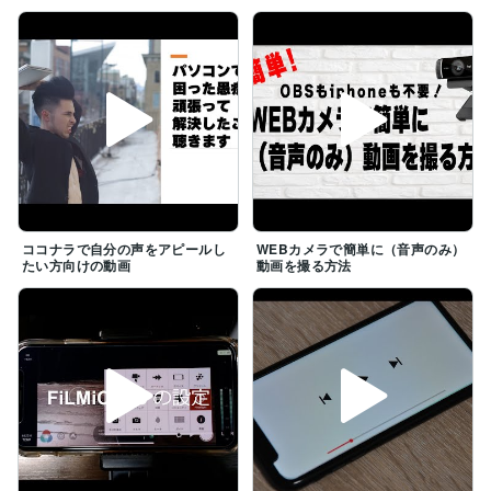
ちょっと敷居の高い動画配信やライブ配信もしっかりサ
ポート。

簡単な配信であれば、ご自身で出来る方法もレクチャー
いたします。

以下の内容について手順を踏んでのサポートが可能で
す。

・通信環境確認（通信インフラの状況確認・変更相談）

・パソコン購入・パソコン設定（新品購入）

・周辺機器設定（プリンター・WEBカメラ）

・Googleサービスの準備（ビジネス使用分）

ココナラで自分の声をアピールし
WEBカメラで簡単に（音声のみ）
・Zoom等WEB会議システムの準備

たい方向けの動画
動画を撮る方法
・ロゴやサムネイル作成（Canva使い方講習）

・ドメイン取得・サーバー契約サポート（サーバー申し
込み方法相談）　

・SNS設定（facebook/twitter/インスタ）

・Youtubeブランドチャンネル準備

・WEBカメラによる簡単な動画配信方法　

・オンライン・ライブ配信サポート

・オンラインサロン開設サポート
