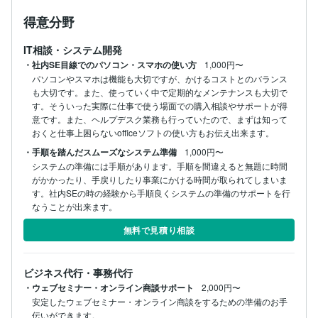
得意分野
IT相談・システム開発
・社内SE目線でのパソコン・スマホの使い方
1,000円〜
パソコンやスマホは機能も大切ですが、かけるコストとのバランス
も大切です。また、使っていく中で定期的なメンテナンスも大切で
す。そういった実際に仕事で使う場面での購入相談やサポートが得
意です。また、ヘルプデスク業務も行っていたので、まずは知って
おくと仕事上困らないofficeソフトの使い方もお伝え出来ます。
・手順を踏んだスムーズなシステム準備
1,000円〜
システムの準備には手順があります。手順を間違えると無題に時間
がかかったり、手戻りしたり事業にかける時間が取られてしまいま
す。社内SEの時の経験から手順良くシステムの準備のサポートを行
なうことが出来ます。
無料で見積り相談
ビジネス代行・事務代行
・ウェブセミナー・オンライン商談サポート
2,000円〜
安定したウェブセミナー・オンライン商談をするための準備のお手
伝いができます。
