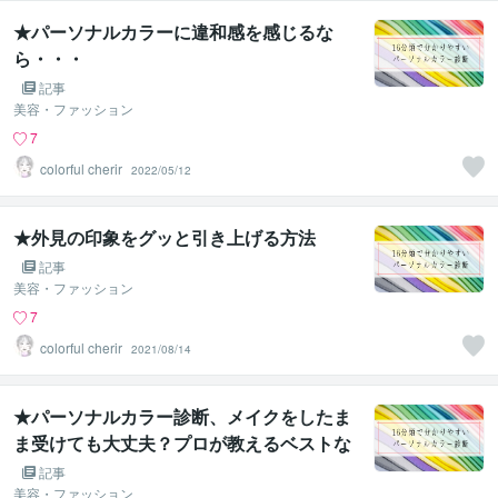
★パーソナルカラーに違和感を感じるな
ら・・・
記事
美容・ファッション
7
colorful cherir
2022/05/12
★外見の印象をグッと引き上げる方法
記事
美容・ファッション
7
colorful cherir
2021/08/14
★パーソナルカラー診断、メイクをしたま
ま受けても大丈夫？プロが教えるベストな
方法
記事
美容・ファッション