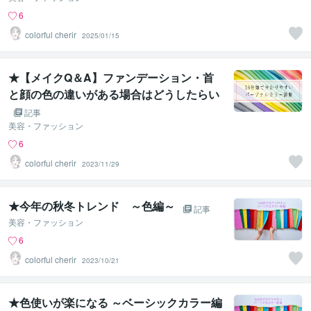
6
colorful cherir
2025/01/15
★【メイクQ＆A】ファンデーション・首
と顔の色の違いがある場合はどうしたらい
いの？
記事
美容・ファッション
6
colorful cherir
2023/11/29
★今年の秋冬トレンド ～色編～
記事
美容・ファッション
6
colorful cherir
2023/10/21
★色使いが楽になる ～ベーシックカラー編