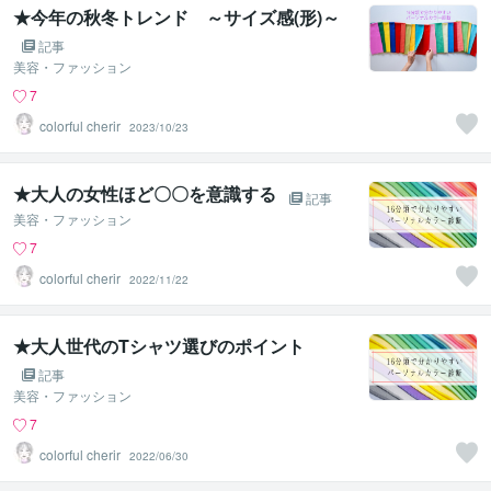
★今年の秋冬トレンド ～サイズ感(形)～
記事
美容・ファッション
7
colorful cherir
2023/10/23
★大人の女性ほど〇〇を意識する
記事
美容・ファッション
7
colorful cherir
2022/11/22
★大人世代のTシャツ選びのポイント
記事
美容・ファッション
7
colorful cherir
2022/06/30