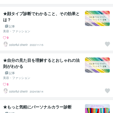
★顔タイプ診断でわかること、その効果と
は？
記事
美容・ファッション
9
colorful cherir
2022/11/15
★自分の見た目を理解するとおしゃれの法
則がわかる
記事
美容・ファッション
8
colorful cherir
2024/08/14
★もっと気軽にパーソナルカラー診断