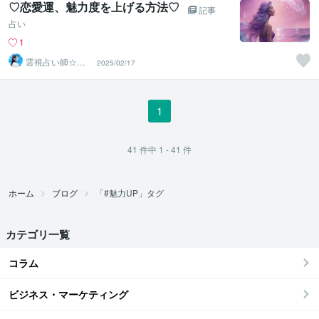
♡恋愛運、魅力度を上げる方法♡
記事
占い
1
霊視占い師☆澪
2025/02/17
☆
1
41
件中
1 - 41
件
ホーム
ブログ
「#魅力UP」タグ
カテゴリ一覧
コラム
ビジネス・マーケティング