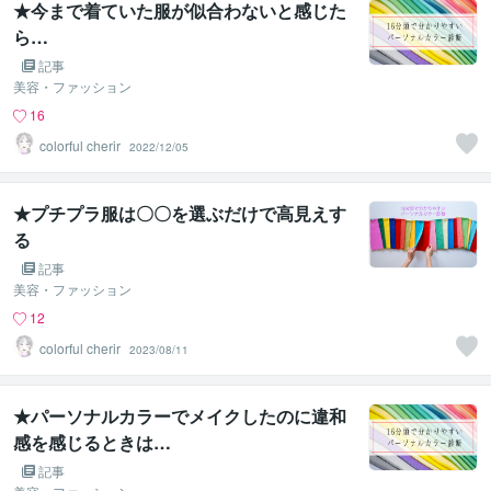
★今まで着ていた服が似合わないと感じた
ら…
記事
美容・ファッション
16
colorful cherir
2022/12/05
★プチプラ服は〇〇を選ぶだけで高見えす
る
記事
美容・ファッション
12
colorful cherir
2023/08/11
★パーソナルカラーでメイクしたのに違和
感を感じるときは…
記事