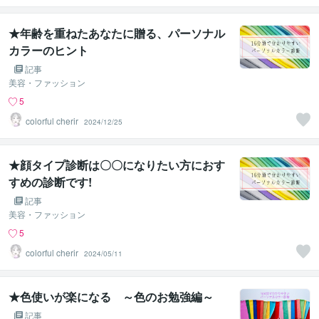
★年齢を重ねたあなたに贈る、パーソナル
カラーのヒント
記事
美容・ファッション
5
colorful cherir
2024/12/25
★顔タイプ診断は〇〇になりたい方におす
すめの診断です!
記事
美容・ファッション
5
colorful cherir
2024/05/11
★色使いが楽になる ～色のお勉強編～
記事