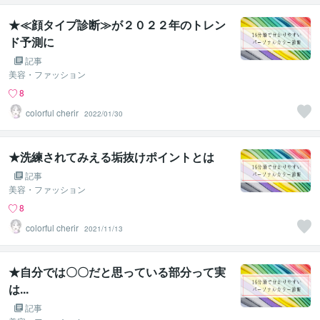
★≪顔タイプ診断≫が２０２２年のトレン
ド予測に
記事
美容・ファッション
8
colorful cherir
2022/01/30
★洗練されてみえる垢抜けポイントとは
記事
美容・ファッション
8
colorful cherir
2021/11/13
★自分では〇〇だと思っている部分って実
は...
記事