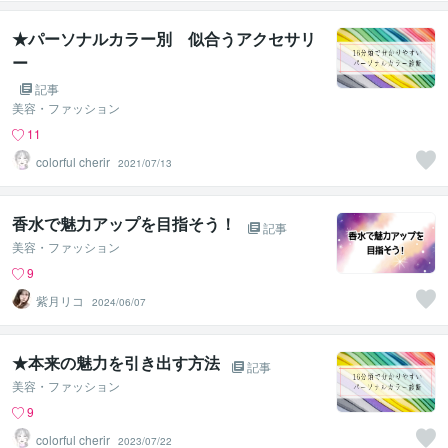
★パーソナルカラー別 似合うアクセサリ
ー
記事
美容・ファッション
11
colorful cherir
2021/07/13
香水で魅力アップを目指そう！
記事
美容・ファッション
9
紫月リコ
2024/06/07
★本来の魅力を引き出す方法
記事
美容・ファッション
9
colorful cherir
2023/07/22