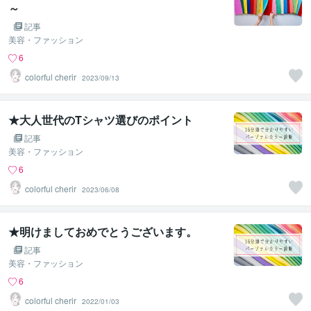
～
記事
美容・ファッション
6
colorful cherir
2023/09/13
★大人世代のTシャツ選びのポイント
記事
美容・ファッション
6
colorful cherir
2023/06/08
★明けましておめでとうございます。
記事
美容・ファッション
6
colorful cherir
2022/01/03