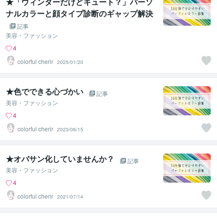
★「ウィンターだけどキュート？」パーソ
ナルカラーと顔タイプ診断のギャップ解決
法
記事
美容・ファッション
4
colorful cherir
2025/01/20
★色でできる心づかい
記事
美容・ファッション
4
colorful cherir
2023/06/15
★オバサン化していませんか？
記事
美容・ファッション
4
colorful cherir
2021/07/14