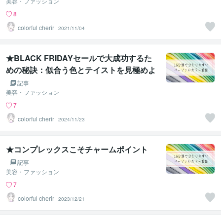
美容・ファッション
8
colorful cherir
2021/11/04
★BLACK FRIDAYセールで大成功するた
めの秘訣：似合う色とテイストを見極めよ
う！
記事
美容・ファッション
7
colorful cherir
2024/11/23
★コンプレックスこそチャームポイント
記事
美容・ファッション
7
colorful cherir
2023/12/21