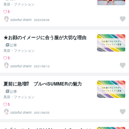
美容・ファッション
5
colorful cherir
2023/09/06
★お顔のイメージに合う服が大切な理由
記事
美容・ファッション
5
colorful cherir
2021/06/13
夏前に急増⁉ ブルべSUMMERの魅力
記事
美容・ファッション
5
colorful cherir
2021/06/03