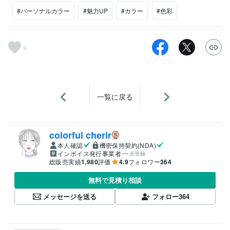
#パーソナルカラー
#魅力UP
#カラー
#色彩
9
一覧に戻る
colorful cherir
本人確認
機密保持契約(NDA)
インボイス発行事業者
未登録
総販売実績
1,980
評価
4.9
フォロワー
364
無料で見積り相談
メッセージを送る
フォロー
364