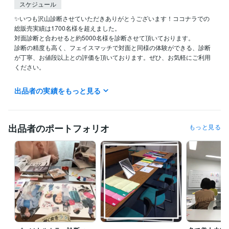
スケジュール
✨いつも沢山診断させていただきありがとうございます！ココナラでの
総販売実績は1700名様を超えました。

対面診断と合わせると約5000名様を診断させて頂いております。

診断の精度も高く、フェイスマッチで対面と同様の体験ができる、診断
が丁寧、お値段以上との評価を頂いております。ぜひ、お気軽にご利用
ください。

✨ ココナラ招待コードで1000円引き ✨

出品者の実績をもっと見る
ココナラに新規登録される方は、初回のみ以下のリンクから登録すると1
000円引き！

☟ 登録はこちら

https://coconala.com/invite/1P3RVV

出品者のポートフォリオ
もっと見る
経験職種
ライフスタイル・その他 / 講師・インストラクター
経験年数 : 7年
受賞歴
『パーソナルカラーを知って魅力UP　オフィスで映える私色』
Flam
maカラーアナリストフルコース
TAEKO MAGICプロフェッショナル
メイクアドバイザー　
アドバンスカラーセラピスト1stコース
日本
顔タイプ診断協会顔タイプアドバイザー１級
色彩検定2級