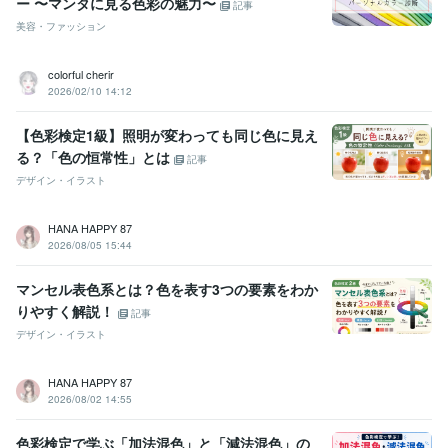
ー 〜マンタに見る色彩の魅力〜
記事
美容・ファッション
colorful cherir
2026/02/10 14:12
【色彩検定1級】照明が変わっても同じ色に見え
る？「色の恒常性」とは
記事
デザイン・イラスト
HANA HAPPY 87
2026/08/05 15:44
マンセル表色系とは？色を表す3つの要素をわか
りやすく解説！
記事
デザイン・イラスト
HANA HAPPY 87
2026/08/02 14:55
色彩検定で学ぶ「加法混色」と「減法混色」の