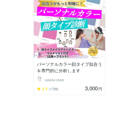
パーソナルカラー顔タイプ似合う
を専門的に分析します
colorful cherir
3,000
4.9
円
(1798)