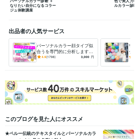
パーソナルカラー診断 ＋
色で美人力U
資格・検定
なりたい自分になるコラー
ルカラー診断
ジュ体験講座
パーソナルカラーアナリスト
取得年 : 2015年
顔タイプアドバイザー1級
取得年 : 2020年
カラーセラピスト
取得年 : 2018年
色彩検定2級
取得年 : 2023年
出品者の人気サービス
得意分野
パーソナルカラー顔タイプ似
リピ
住まい・美容・生活相談
パーソナルカラー
顔タイプ診断
合うを専門的に分析します AI
ップ
ファッション
メイク
パーソナルカラー
顔タイプ診断
では不可能な繊細分析｜永久
から
4.9
(1798)
3,000
円
4.8
イメージコンサル
カラーセラピスト
コスメコンシェルジュ
メイクレッスン
保存版の診断書を作成します
す！
語学力
スペイン語
日常会話レベル
このブログを見た人にオススメ
★ペルー伝統のテキスタイルとパーソナルカラ