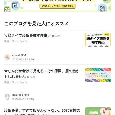
このブログを見た人にオススメ
＼顔タイプ診断を推す理由／
記事
美容・ファッション
chisato330
2026/05/23 23:30
★なんだか老けて見える…その原因、服の色か
もしれません
記事
美容・ファッション
colorful cherir
2026/02/15 11:16
診断を受けすぎて服がわからない…30代女性の