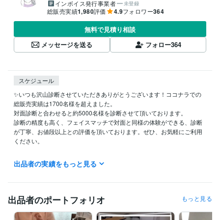
インボイス発行事業者
未登録
総販売実績
1,980
評価
4.9
フォロワー
364
無料で見積り相談
メッセージを送る
フォロー
364
スケジュール
✨いつも沢山診断させていただきありがとうございます！ココナラでの
総販売実績は1700名様を超えました。

対面診断と合わせると約5000名様を診断させて頂いております。

診断の精度も高く、フェイスマッチで対面と同様の体験ができる、診断
が丁寧、お値段以上との評価を頂いております。ぜひ、お気軽にご利用
ください。

✨ ココナラ招待コードで1000円引き ✨

出品者の実績をもっと見る
ココナラに新規登録される方は、初回のみ以下のリンクから登録すると1
000円引き！

☟ 登録はこちら

https://coconala.com/invite/1P3RVV

出品者のポートフォリオ
もっと見る
経験職種