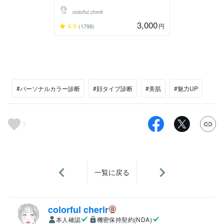
colorful cherir
3,000
4.9
円
(1798)
#パーソナルカラー診断
#顔タイプ診断
#美肌
#魅力UP
7
一覧に戻る
colorful cherir
本人確認
機密保持契約(NDA)