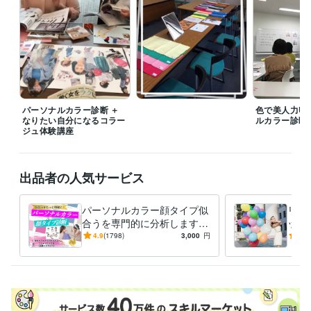
ライフスタイル・その他 / 講師・インストラクター
経験年数 : 7年
受賞歴
『パーソナルカラーを知って魅力UP　オフィスで映える私色』
Flam
maカラーアナリストフルコース
TAEKO MAGICプロフェッショナル
メイクアドバイザー　
アドバンスカラーセラピスト1stコース
日本
顔タイプ診断協会顔タイプアドバイザー１級
色彩検定2級
パーソナルカラー診断 ＋
色で美人力U
資格・検定
なりたい自分になるコラー
ルカラー診断
ジュ体験講座
パーソナルカラーアナリスト
取得年 : 2015年
顔タイプアドバイザー1級
取得年 : 2020年
カラーセラピスト
取得年 : 2018年
色彩検定2級
取得年 : 2023年
出品者の人気サービス
得意分野
パーソナルカラー顔タイプ似
リピ
住まい・美容・生活相談
パーソナルカラー
顔タイプ診断
合うを専門的に分析します AI
ップ
ファッション
メイク
パーソナルカラー
顔タイプ診断
では不可能な繊細分析｜永久
から
4.9
(1798)
3,000
円
4.8
イメージコンサル
カラーセラピスト
コスメコンシェルジュ
メイクレッスン
保存版の診断書を作成します
す！
語学力
スペイン語
日常会話レベル