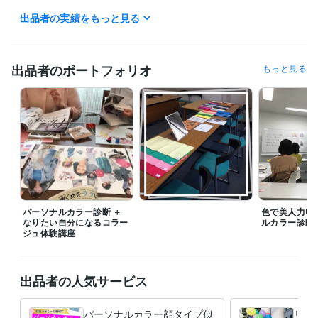
✨ ココナラ招待コードで1000円引き ✨

出品者の実績をもっと見る
ココナラに新規登録される方は、初回のみ以下のリンクから登録すると1
000円引き！

☟ 登録はこちら

https://coconala.com/invite/1P3RVV

出品者のポートフォリオ
もっと見る
経験職種
ライフスタイル・その他 / 講師・インストラクター
経験年数 : 7年
受賞歴
『パーソナルカラーを知って魅力UP　オフィスで映える私色』
Flam
maカラーアナリストフルコース
TAEKO MAGICプロフェッショナル
メイクアドバイザー　
アドバンスカラーセラピスト1stコース
日本
顔タイプ診断協会顔タイプアドバイザー１級
色彩検定2級
パーソナルカラー診断 ＋
色で美人力U
資格・検定
なりたい自分になるコラー
ルカラー診断
ジュ体験講座
パーソナルカラーアナリスト
取得年 : 2015年
顔タイプアドバイザー1級
取得年 : 2020年
カラーセラピスト
取得年 : 2018年
色彩検定2級
取得年 : 2023年
出品者の人気サービス
得意分野
パーソナルカラー顔タイプ似
リピ
住まい・美容・生活相談
パーソナルカラー
顔タイプ診断