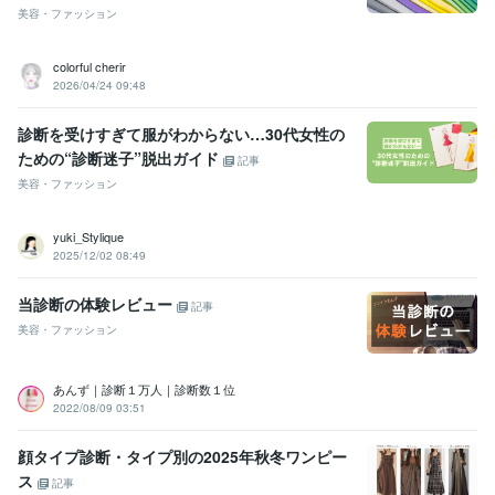
美容・ファッション
colorful cherir
2026/04/24 09:48
診断を受けすぎて服がわからない…30代女性の
ための“診断迷子”脱出ガイド
記事
美容・ファッション
yuki_Stylique
2025/12/02 08:49
当診断の体験レビュー
記事
美容・ファッション
あんず｜診断１万人｜診断数１位
2022/08/09 03:51
顔タイプ診断・タイプ別の2025年秋冬ワンピー
ス
記事