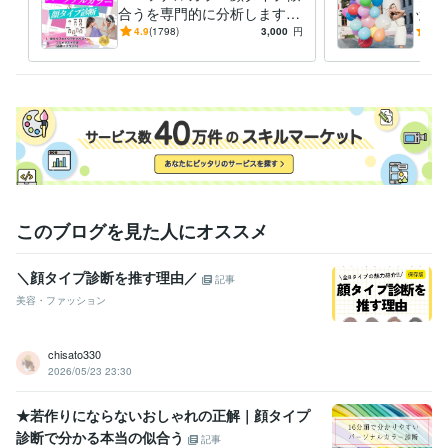
合うを専門的に分析します AI
ップ
ファッション
メイク
パーソナルカラー
顔タイプ診断
では不可能な繊細分析｜永久
から
4.9
(1798)
3,000
円
4.8
イメージコンサル
カラーセラピスト
コスメコンシェルジュ
メイクレッスン
保存版の診断書を作成します
す！
語学力
スペイン語
日常会話レベル
このブログを見た人にオススメ
＼顔タイプ診断を推す理由／
記事
美容・ファッション
chisato330
2026/05/23 23:30
★若作りにならないおしゃれの正解｜顔タイプ
診断で分かる本当の似合う
記事