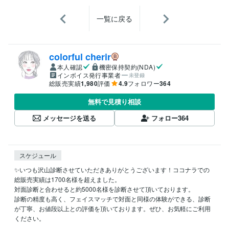
一覧に戻る
colorful cherir
本人確認
機密保持契約(NDA)
インボイス発行事業者
未登録
総販売実績
1,980
評価
4.9
フォロワー
364
無料で見積り相談
メッセージを送る
フォロー
364
スケジュール
✨いつも沢山診断させていただきありがとうございます！ココナラでの
総販売実績は1700名様を超えました。

対面診断と合わせると約5000名様を診断させて頂いております。

診断の精度も高く、フェイスマッチで対面と同様の体験ができる、診断
が丁寧、お値段以上との評価を頂いております。ぜひ、お気軽にご利用
ください。
