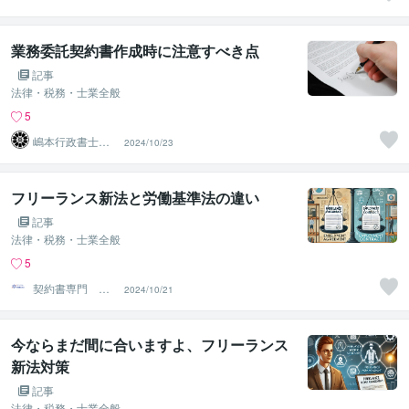
トラス行政書士
法人
業務委託契約書作成時に注意すべき点
記事
法律・税務・士業全般
5
嶋本行政書士事
2024/10/23
務所
フリーランス新法と労働基準法の違い
記事
法律・税務・士業全般
5
契約書専門 ア
2024/10/21
トラス行政書士
法人
今ならまだ間に合いますよ、フリーランス
新法対策
記事
法律・税務・士業全般