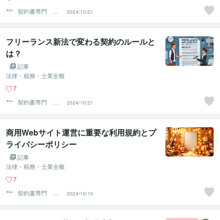
契約書専門 ア
2024/10/21
トラス行政書士
法人
フリーランス新法で変わる契約のルールと
は？
記事
法律・税務・士業全般
7
契約書専門 ア
2024/10/21
トラス行政書士
法人
商用Webサイト運営に重要な利用規約とプ
ライバシーポリシー
記事
法律・税務・士業全般
7
契約書専門 ア
2024/10/10
トラス行政書士
法人