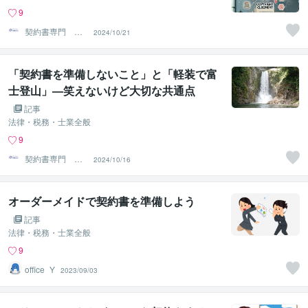
9
契約書専門 ア
2024/10/21
トラス行政書士
法人
「契約書を準備しないこと」と「軽装で富
士登山」—笑えないけど大切な共通点
記事
法律・税務・士業全般
9
契約書専門 ア
2024/10/16
トラス行政書士
法人
オーダーメイドで契約書を準備しよう
記事
法律・税務・士業全般
9
office_Y
2023/09/03