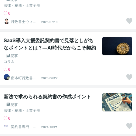
法律・税務・士業全般
6
行政書士ウィル
2026/07/13
法務事務所
SaaS導入支援委託契約書で見落としがち
なポイントとは？―AI時代だからこそ契約
書が重要です―
記事
コラム
6
南本町行政書士
2026/06/27
事務所
新法で求められる契約書の作成ポイント
記事
法律・税務・士業全般
6
契約書専門 ア
2024/10/21
トラス行政書士
法人