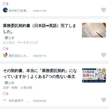
6
南本町行政書士
2022/11/09
事務所
業務委託契約書（日本語➡英語）完了しま
した。
記事
ビジネス・マーケティング
6
桑田真似くわた
2022/07/14
ますに
その契約書、本当に「業務委託契約」にな
っていますか｜よくある7つの危ない条文
の見分け方
記事
法律・税務・士業全般
5
契約書専門 ア
2026/06/06
トラス行政書士
法人