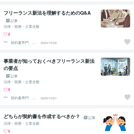
フリーランス新法を理解するためのQ&A
記事
法律・税務・士業全般
8
契約書専門 ア
2024/10/22
トラス行政書士
法人
事業者が知っておくべきフリーランス新法
の要点
記事
法律・税務・士業全般
8
契約書専門 ア
2024/10/21
トラス行政書士
法人
どちらが契約書を作成するべきか？
記事
法律・税務・士業全般
8