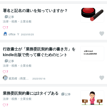
署名と記名の違いを知っていますか？
記事
法律・税務・士業全般
7
office_Y
2023/05/25
行政書士が「業務委託契約書の書き方」を
kindle出版で売って稼ぐためのヒント
記事
法律・税務・士業全般
7
紫黒檀（商業出
2023/05/16
版・法律資格系
ライター）
業務委託契約書には2タイプある
記事
法律・税務・士業全般
7