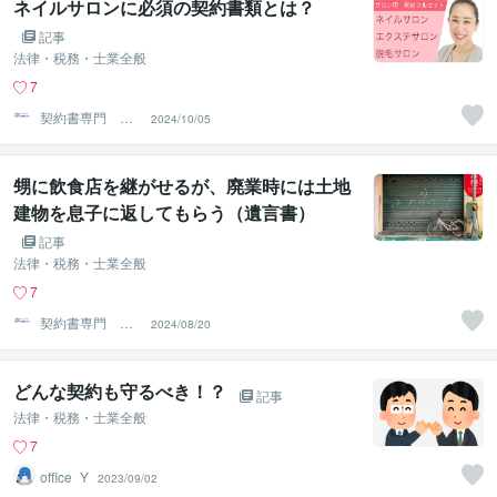
ネイルサロンに必須の契約書類とは？
記事
法律・税務・士業全般
7
契約書専門 ア
2024/10/05
トラス行政書士
法人
甥に飲食店を継がせるが、廃業時には土地
建物を息子に返してもらう（遺言書）
記事
法律・税務・士業全般
7
契約書専門 ア
2024/08/20
トラス行政書士
法人
どんな契約も守るべき！？
記事
法律・税務・士業全般
7
office_Y
2023/09/02