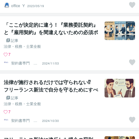
office_Y
2023/05/19
「ここが決定的に違う！『業務委託契約』
と『雇用契約』を間違えないための必須ポ
イント」
記事
法律・税務・士業全般
7
契約書専門 ア
2024/11/03
トラス行政書士
法人
法律が施行されるだけでは守られない⁉
フリーランス新法で自分を守るためにすべ
きこと
記事
法律・税務・士業全般
7
契約書専門 ア
2024/10/30
トラス行政書士
法人