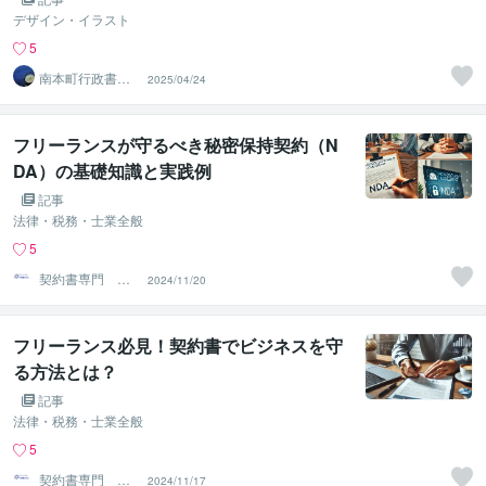
デザイン・イラスト
5
南本町行政書士
2025/04/24
事務所
フリーランスが守るべき秘密保持契約（N
DA）の基礎知識と実践例
記事
法律・税務・士業全般
5
契約書専門 ア
2024/11/20
トラス行政書士
法人
フリーランス必見！契約書でビジネスを守
る方法とは？
記事
法律・税務・士業全般
5
契約書専門 ア
2024/11/17