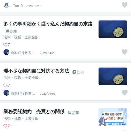
office_Y
2023/05/16
多くの事を細かく盛り込んだ契約書の末路
記事
法律・税務・士業全般
7
南本町行政書士
2023/04/28
事務所
理不尽な契約書に対抗する方法
記事
法律・税務・士業全般
7
南本町行政書士
2023/04/08
事務所
業務委託契約 売買との関係
記事
法律・税務・士業全般
7