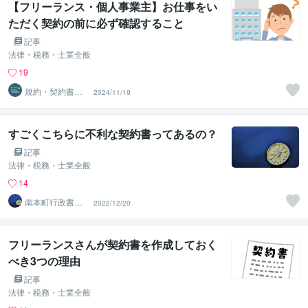
【フリーランス・個人事業主】お仕事をい
ただく契約の前に必ず確認すること
記事
法律・税務・士業全般
19
規約・契約書の
2024/11/19
専門家 みやは
ら法務事務所
すごくこちらに不利な契約書ってあるの？
記事
法律・税務・士業全般
14
南本町行政書士
2022/12/20
事務所
フリーランスさんが契約書を作成しておく
べき3つの理由
記事
法律・税務・士業全般