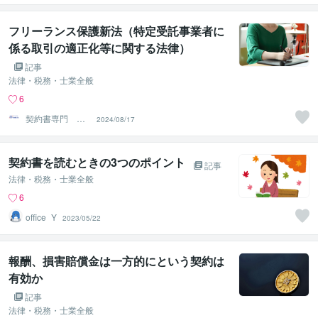
法人
フリーランス保護新法（特定受託事業者に
係る取引の適正化等に関する法律）
記事
法律・税務・士業全般
6
契約書専門 ア
2024/08/17
トラス行政書士
法人
契約書を読むときの3つのポイント
記事
法律・税務・士業全般
6
office_Y
2023/05/22
報酬、損害賠償金は一方的にという契約は
有効か
記事
法律・税務・士業全般