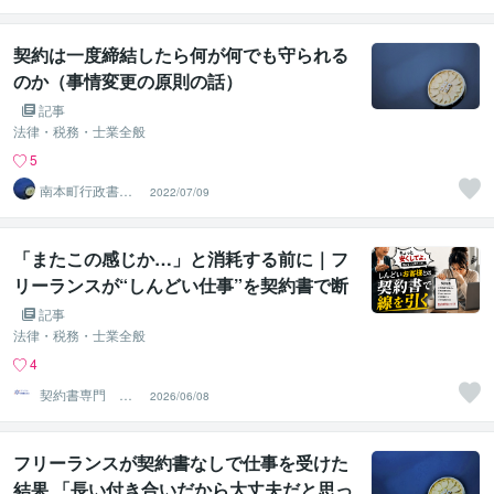
契約は一度締結したら何が何でも守られる
のか（事情変更の原則の話）
記事
法律・税務・士業全般
5
南本町行政書士
2022/07/09
事務所
「またこの感じか…」と消耗する前に｜フ
リーランスが“しんどい仕事”を契約書で断
る方法
記事
法律・税務・士業全般
4
契約書専門 ア
2026/06/08
トラス行政書士
法人
フリーランスが契約書なしで仕事を受けた
結果 「長い付き合いだから大丈夫だと思っ