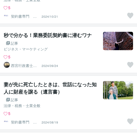
5
契約書専門 ア
2024/10/21
トラス行政書士
法人
秒で分かる！業務委託契約書に潜むワナ
記事
ビジネス・マーケティング
5
西宮行政書士ガ
2024/09/24
ーデンオフィス
妻が先に死亡したときは、世話になった知
人に財産を譲る（遺言書）
記事
法律・税務・士業全般
5
契約書専門 ア
2024/08/19
トラス行政書士
法人