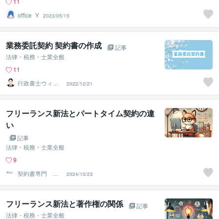
11
office_Y
2023/05/15
業務委託契約 契約書の作成
記事
法律・税務・士業全般
11
行政書士ウィル
2022/12/21
法務事務所
フリーランス新法とパートタイム契約の違
い
記事
法律・税務・士業全般
9
契約書専門 ア
2024/10/23
トラス行政書士
法人
フリーランス新法と著作権の関係
記事
法律・税務・士業全般