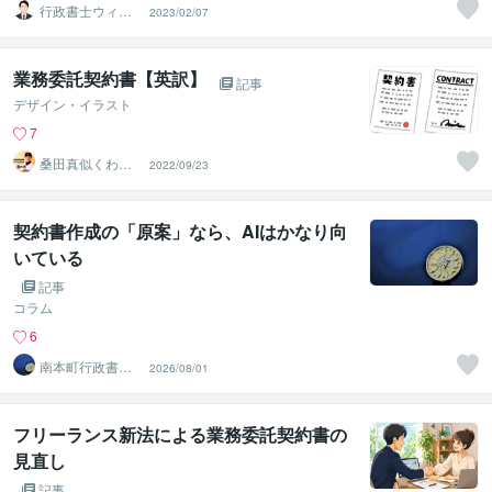
行政書士ウィル
2023/02/07
法務事務所
業務委託契約書【英訳】
記事
デザイン・イラスト
7
桑田真似くわた
2022/09/23
ますに
契約書作成の「原案」なら、AIはかなり向
いている
記事
コラム
6
南本町行政書士
2026/08/01
事務所
フリーランス新法による業務委託契約書の
見直し
記事