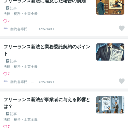
フリーランス新法に違反した場合の罰則
記事
法律・税務・士業全般
7
契約書専門 ア
2024/10/21
トラス行政書士
法人
フリーランス新法と業務委託契約のポイン
ト
記事
法律・税務・士業全般
7
契約書専門 ア
2024/10/21
トラス行政書士
法人
フリーランス新法が事業者に与える影響と
は？
記事
法律・税務・士業全般
7