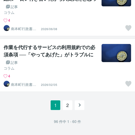
たんです。」
記事
コラム
4
南本町行政書士
2026/06/08
事務所
作業を代行するサービスの利用規約での必
須条項 ──「やってあげた」がトラブルに
なる前に
記事
コラム
4
南本町行政書士
2026/02/05
事務所
1
2
96
件中
1 - 60
件