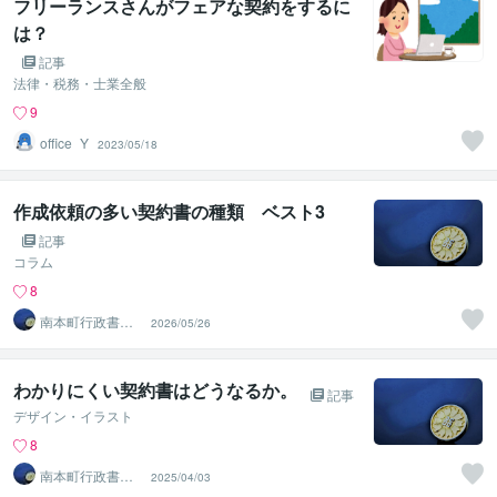
フリーランスさんがフェアな契約をするに
は？
記事
法律・税務・士業全般
9
office_Y
2023/05/18
作成依頼の多い契約書の種類 ベスト3
記事
コラム
8
南本町行政書士
2026/05/26
事務所
わかりにくい契約書はどうなるか。
記事
デザイン・イラスト
8
南本町行政書士
2025/04/03
事務所