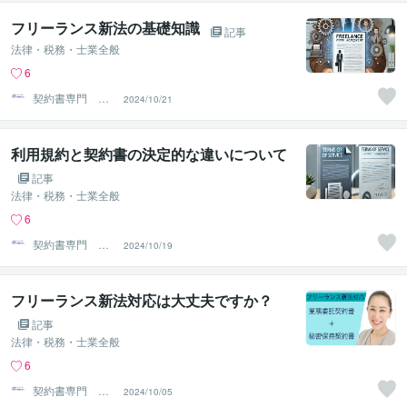
フリーランス新法の基礎知識
記事
法律・税務・士業全般
6
契約書専門 ア
2024/10/21
トラス行政書士
法人
利用規約と契約書の決定的な違いについて
記事
法律・税務・士業全般
6
契約書専門 ア
2024/10/19
トラス行政書士
法人
フリーランス新法対応は大丈夫ですか？
記事
法律・税務・士業全般
6
契約書専門 ア
2024/10/05
トラス行政書士