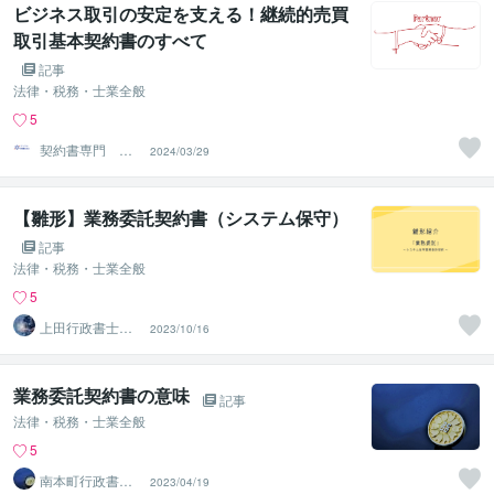
ビジネス取引の安定を支える！継続的売買
取引基本契約書のすべて
記事
法律・税務・士業全般
5
契約書専門 ア
2024/03/29
トラス行政書士
法人
【雛形】業務委託契約書（システム保守）
記事
法律・税務・士業全般
5
上田行政書士事
2023/10/16
務所
業務委託契約書の意味
記事
法律・税務・士業全般
5
南本町行政書士
2023/04/19
事務所