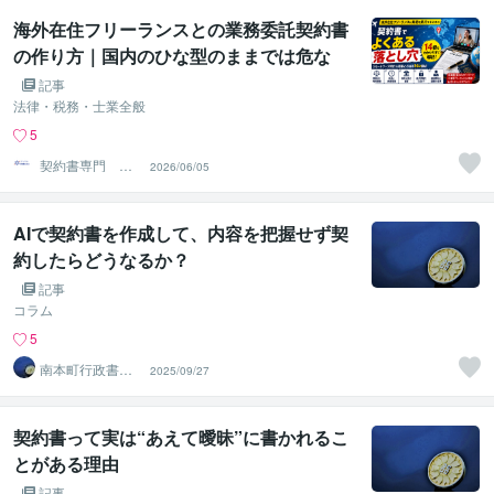
海外在住フリーランスとの業務委託契約書
の作り方｜国内のひな型のままでは危な
い、14の落とし穴
記事
法律・税務・士業全般
5
契約書専門 ア
2026/06/05
トラス行政書士
法人
AIで契約書を作成して、内容を把握せず契
約したらどうなるか？
記事
コラム
5
南本町行政書士
2025/09/27
事務所
契約書って実は“あえて曖昧”に書かれるこ
とがある理由
記事