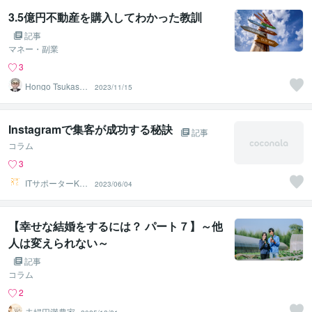
3.5億円不動産を購入してわかった教訓
記事
マネー・副業
3
Hongo Tsukasa
2023/11/15
（本郷 司）
Instagramで集客が成功する秘訣
記事
コラム
3
ITサポーターKU
2023/06/04
MA222
【幸せな結婚をするには？ パート７】～他
人は変えられない～
記事
コラム
2
夫婦円満農家