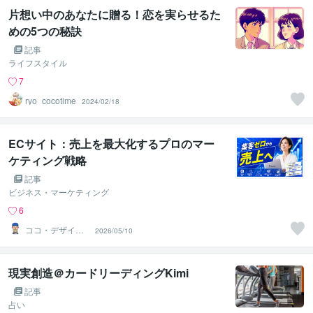
片想い中のあなたに贈る！恋を実らせるた
めの5つの秘訣
記事
ライフスタイル
7
ryo_cocotime
2024/02/18
ECサイト：売上を最大化するプロのマー
ケティング戦略
記事
ビジネス・マーケティング
6
ココ・デザイン
2026/05/10
塾
現実創造＠カードリーディングKimi
記事
占い