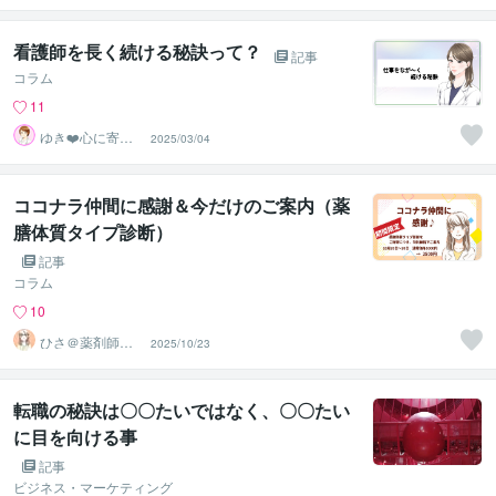
看護師を長く続ける秘訣って？
記事
コラム
11
ゆき❤️心に寄り
2025/03/04
添う癒しのナー
ス
ココナラ仲間に感謝＆今だけのご案内（薬
膳体質タイプ診断）
記事
コラム
10
ひさ＠薬剤師＆
2025/10/23
国際薬膳師
転職の秘訣は〇〇たいではなく、〇〇たい
に目を向ける事
記事
ビジネス・マーケティング