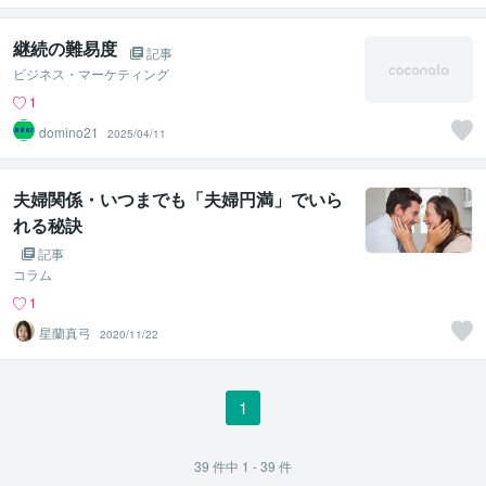
継続の難易度
記事
ビジネス・マーケティング
1
domino21
2025/04/11
夫婦関係・いつまでも「夫婦円満」でいら
れる秘訣
記事
コラム
1
星蘭真弓
2020/11/22
1
39
件中
1 - 39
件