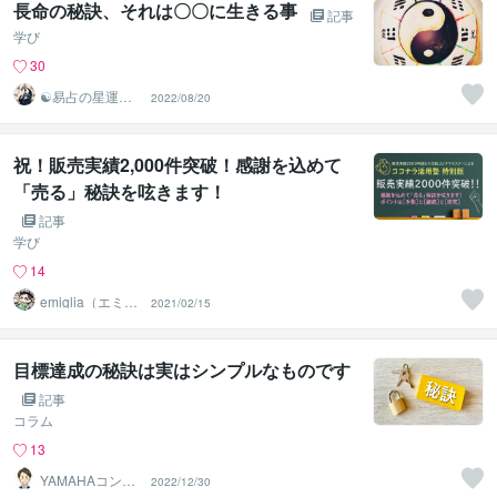
長命の秘訣、それは〇〇に生きる事
記事
学び
30
☯易占の星運河
2022/08/20
☯
祝！販売実績2,000件突破！感謝を込めて
「売る」秘訣を呟きます！
記事
学び
14
emiglia（エミリ
2021/02/15
ア）
目標達成の秘訣は実はシンプルなものです
記事
コラム
13
YAMAHAコンサ
2022/12/30
ルティング