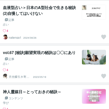
血液型占い＞日本のA型社会で生きる秘訣
(2)自慢してはいけない
記事
占い
4
natenga1
2024/08/26
vol.67 [秘訣]願望実現の秘訣は〇〇にあり
記事
占い
4
月光蝶引き寄せ
2023/05/19
スピリチュアル
カウンセラー
神人靈媒日～とっておきの秘訣～
コンテンツ
学び
4