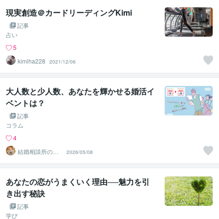
現実創造＠カードリーディングKimi
記事
占い
5
kimiha228
2021/12/06
大人数と少人数、あなたを輝かせる婚活イ
ベントは？
記事
コラム
4
結婚相談所の代
2026/05/08
表カウンセラー
松尾
あなたの恋がうまくいく理由──魅力を引
き出す秘訣
記事
学び