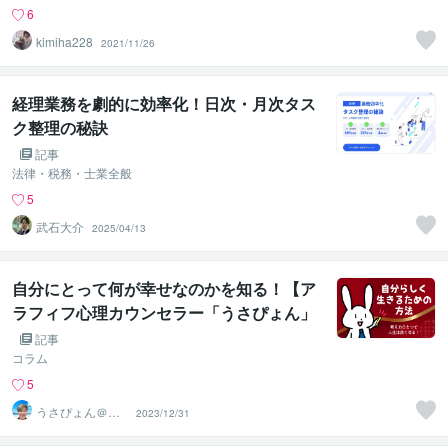
6
kimiha228
2021/11/26
経理業務を劇的に効率化！日次・月次タス
ク整理の秘訣
記事
法律・税務・士業全般
5
武石大介
2025/04/13
自分にとって何が幸せなのかを知る！【ア
ラフィフ心理カウンセラー「うさぴょん」
のココナラ電話相談】
記事
コラム
5
うさぴょん＠癒
2023/12/31
し系アラフィフ
心寄り添い人