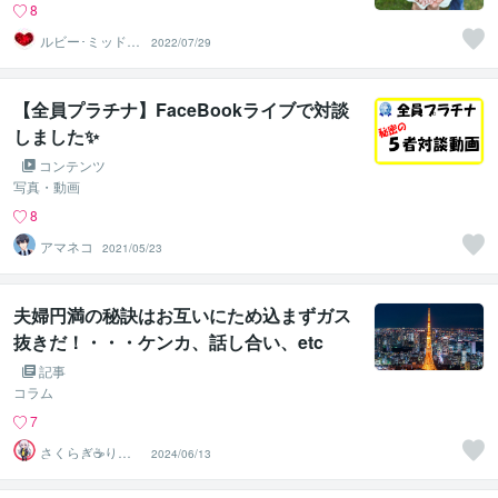
8
ルビー･ミッドナ
2022/07/29
イト
【全員プラチナ】FaceBookライブで対談
しました✨
コンテンツ
写真・動画
8
アマネコ
2021/05/23
夫婦円満の秘訣はお互いにため込まずガス
抜きだ！・・・ケンカ、話し合い、etc
記事
コラム
7
さくらぎ☕りょ
2024/06/13
う⛎癒やし電話
相談サロン