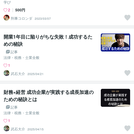
学び
2
500円
刑事コロンダ
2023/03/07
開業1年目に陥りがちな失敗！成功するた
めの秘訣
記事
法律・税務・士業全般
1
武石大介
2025/04/21
財務×経営 成功企業が実践する成長加速の
ための秘訣とは
記事
法律・税務・士業全般
1
武石大介
2025/04/15