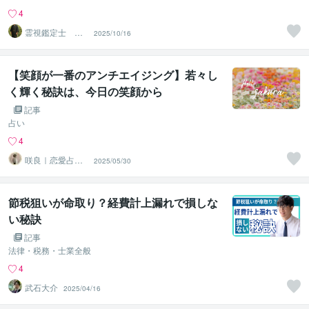
4
霊視鑑定士 神
2025/10/16
凪
【笑顔が一番のアンチエイジング】若々し
く輝く秘訣は、今日の笑顔から
記事
占い
4
咲良｜恋愛占い
2025/05/30
心導師
節税狙いが命取り？経費計上漏れで損しな
い秘訣
記事
法律・税務・士業全般
4
武石大介
2025/04/16