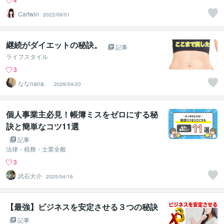
Cartwin
2022/09/01
継続がダイエットの秘訣。
記事
ライフスタイル
3
ななnana、
2026/04/20
個人事業主必見！帳簿ミスをゼロにする秘
訣と簡単なコツ11選
記事
法律・税務・士業全般
3
武石大介
2025/04/16
【最強】ビジネスを安定させる３つの秘訣
記事