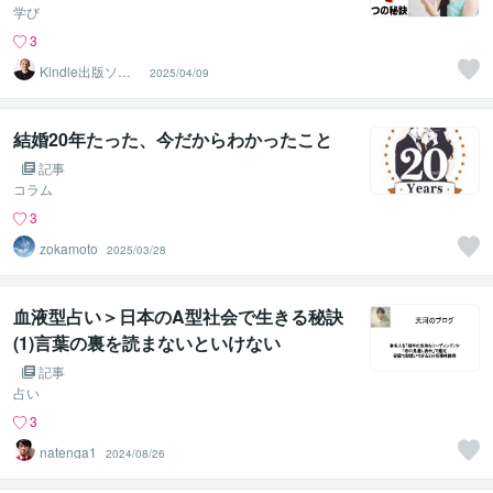
学び
3
Kindle出版ソム
2025/04/09
リエ＠セッキー
結婚20年たった、今だからわかったこと
記事
コラム
3
zokamoto
2025/03/28
血液型占い＞日本のA型社会で生きる秘訣
(1)言葉の裏を読まないといけない
記事
占い
3
natenga1
2024/08/26