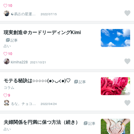
10
☯易占の星運河
2022/07/15
☯
現実創造＠カードリーディングKimi
記事
占い
10
kimiha228
2021/10/21
モテる秘訣は○○○○○(๑>◡<๑)♡
記事
コラム
9
るな。チョコレ
2022/04/24
ートが好き
夫婦関係を円満に保つ方法（続き）
記事
占い