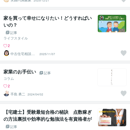
2025/12/21
家を買って幸せになりたい！どうすればい
いの？
記事
ライフスタイル
2
中古住宅相談窓
2025/11/07
口・いえあーる
家業のお手伝い
記事
コラム
2
手島 勇二
2024/04/02
【宅建士】受験最短合格の秘訣 点数稼ぎ
の方法裏技や効率的な勉強法を有資格者が
伝授★
記事