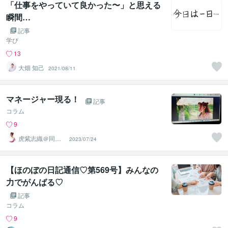
「仕事をやっていて良かった〜」と思える
瞬間…
記事
学び
13
大畑 知己
2021/08/11
マネージャー現る！
記事
コラム
9
虎紫志織＠同じ
2023/07/24
目線の『駆け込
み寺』
【ほのぼの日記通信♡第569号】みんなの
力でがんばる♡
記事
コラム
9