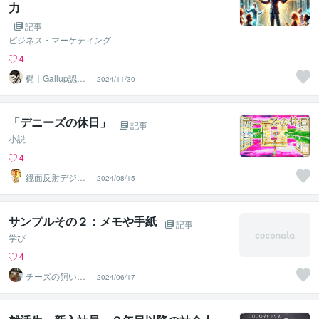
力
記事
ビジネス・マーケティング
4
梶｜Gallup認定
2024/11/30
ストレングスコ
ーチ
「デニーズの休日」
記事
小説
4
鏡面反射デジタ
2024/08/15
ルアート製作所
（鈴木穣）
サンプルその２：メモや手紙
記事
学び
4
チーズの飼い主
2024/06/17
インバスケット
演習講師