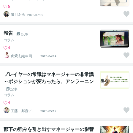
5
磯川友浩
2023/07/09
報告
記事
コラム
4
虎紫志織＠同じ
2026/04/14
目線の『駆け込
み寺』
プレイヤーの常識はマネージャーの非常識
～ポジションが変わったら、アンラーニン
グ～
記事
コラム
4
工藤 邦彦／株
2025/05/17
式会社ツタワル
木
部下の強みを引き出すマネージャーの影響