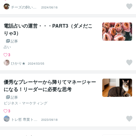
チーズの飼い主
2024/06/16
インバスケット
演習講師
電話占いの運営・・・PART3（ダメだこ
りゃ3）
記事
占い
3
ひかり★
2024/03/05
優秀なプレーヤーから降りてマネージャー
になる！リーダーに必要な思考
記事
ビジネス・マーケティング
3
トレ哲 専業トレ
2023/09/18
ーダー