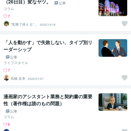
（26日目）変なヤツ。
記事
コラム
7
“実務で使える”改
2022/12/16
善パートナー／
かめきち
「人を動かす」で失敗しない、タイプ別リ
ーダーシップ
記事
ライフスタイル
7
高橋 友幸
2022/01/07
漫画家のアシスタント業務と契約書の重要
性（著作権は誰のもの問題）
記事
コラム
6