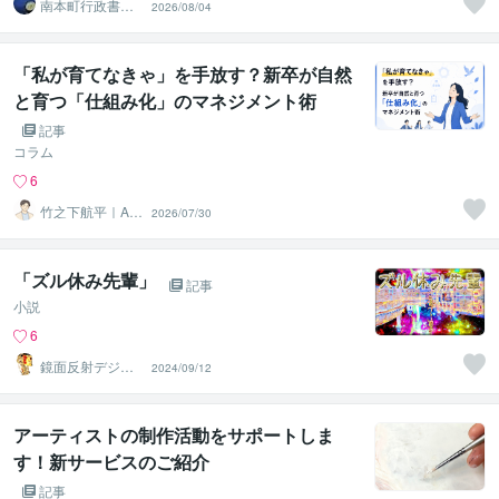
南本町行政書士
2026/08/04
事務所
「私が育てなきゃ」を手放す？新卒が自然
と育つ「仕組み化」のマネジメント術
記事
コラム
6
竹之下航平｜AI
2026/07/30
時代の自走力育
成支援
「ズル休み先輩」
記事
小説
6
鏡面反射デジタ
2024/09/12
ルアート製作所
（鈴木穣）
アーティストの制作活動をサポートしま
す！新サービスのご紹介
記事