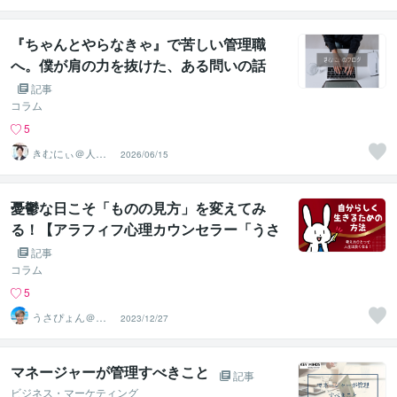
『ちゃんとやらなきゃ』で苦しい管理職
へ。僕が肩の力を抜けた、ある問いの話
記事
コラム
5
きむにぃ＠人と
2026/06/15
組織を元気にす
るキャリコン
憂鬱な日こそ「ものの見方」を変えてみ
る！【アラフィフ心理カウンセラー「うさ
ぴょん」のココナラ電話相談】
記事
コラム
5
うさぴょん＠癒
2023/12/27
し系アラフィフ
心寄り添い人
マネージャーが管理すべきこと
記事
ビジネス・マーケティング