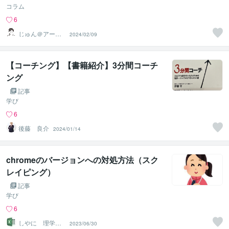
コラム
6
じゅん＠アート
2024/02/09
マネージャー
【コーチング】【書籍紹介】3分間コーチ
ング
記事
学び
6
後藤 良介
2024/01/14
chromeのバージョンへの対処方法（スク
レイピング）
記事
学び
6
しやに 理学療
2023/06/30
法士