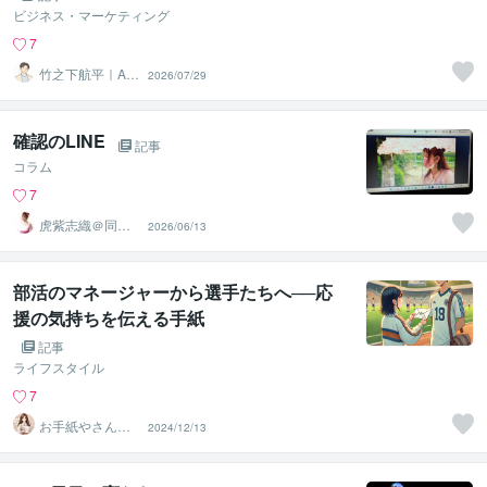
ビジネス・マーケティング
7
竹之下航平｜AI
2026/07/29
時代の自走力育
成支援
確認のLINE
記事
コラム
7
虎紫志織＠同じ
2026/06/13
目線の『駆け込
み寺』
部活のマネージャーから選手たちへ──応
援の気持ちを伝える手紙
記事
ライフスタイル
7
お手紙やさんの
2024/12/13
言葉たち