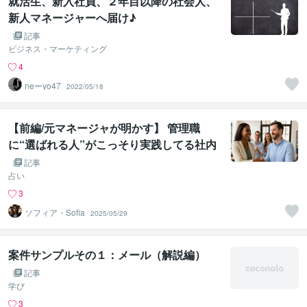
就活生、新入社員、２年目以降の社会人、
新人マネージャーへ届け♪
記事
ビジネス・マーケティング
4
neーyo47
2022/05/18
【前編/元マネージャが明かす】 管理職
に“選ばれる人”がこっそり実践してる社内
戦略と「意外な強み」の見つけ方
記事
占い
3
ソフィア・Sofia
2025/05/29
案件サンプルその１：メール（解説編）
記事
学び
3