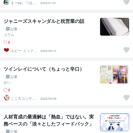
まーsa。♡ほの
2023/01/31
ぼのブログ毎日
配信♡
ジャニーズスキャンダルと枕営業の話
記事
コラム
8
ルビー･ミッドナ
2023/09/12
イト
ツインレイについて（ちょっと辛口）
記事
占い
8
こころコンサル
2022/05/29
タント ゆきち
人材育成の最適解は「熱血」ではない。実
務ベースの「淡々としたフィードバック」
を徹底反復すべき理由
記事