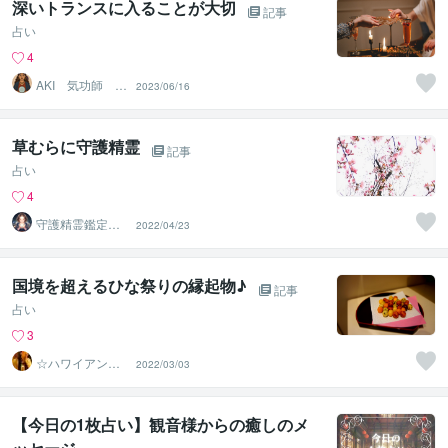
深いトランスに入ることが大切
記事
占い
4
AKI 気功師 占
2023/06/16
い師
草むらに守護精霊
記事
占い
4
守護精霊鑑定
2022/04/23
士 彩宝（元：
藍玉）
国境を超えるひな祭りの縁起物♪
記事
占い
3
☆ハワイアンス
2022/03/03
ピリチュル☆～
ハナイノウエ
【今日の1枚占い】観音様からの癒しのメ