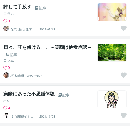
許して手放す
記事
コラム
9
なな 脳心理学セ
2023/05/13
ラピスト
日々、耳を傾ける。。～笑顔は他者承認～
記事
コラム
9
桜木晴継
2022/09/20
実際にあった不思議体験
記事
占い
9
R_Yama＠ヒー
2021/10/08
ラー