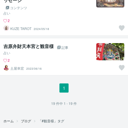
ッセージ
コンテンツ
占い
2
KUZE TAROT
2024/05/18
吉原弁財天本宮と観音様
記事
占い
2
土屋幸宏
2023/06/16
1
19
件中
1 - 19
件
ホーム
ブログ
「#観音様」タグ