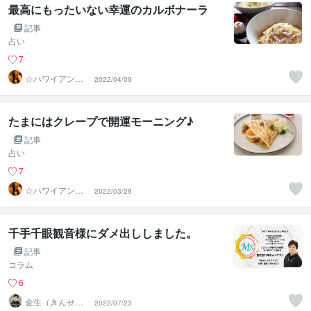
最高にもったいない幸運のカルボナーラ
記事
占い
7
☆ハワイアンス
2022/04/09
ピリチュル☆～
ハナイノウエ
たまにはクレープで開運モーニング♪
記事
占い
7
☆ハワイアンス
2022/03/29
ピリチュル☆～
ハナイノウエ
千手千眼観音様にダメ出ししました。
記事
コラム
6
金生（きんせ
2022/07/23
い）