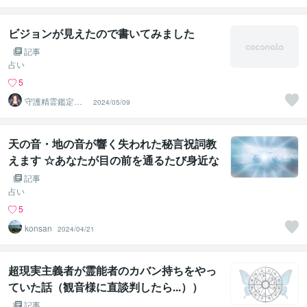
ビジョンが見えたので書いてみました
記事
占い
5
守護精霊鑑定
2024/05/09
士 彩宝（元：
藍玉）
天の音・地の音が響く失われた秘言祝詞教
えます ☆あなたが目の前を通るたび身近な
人を癒す力が身につく☆
記事
占い
5
konsan
2024/04/21
超現実主義者が霊能者のカバン持ちをやっ
ていた話（観音様に直談判したら...））
記事