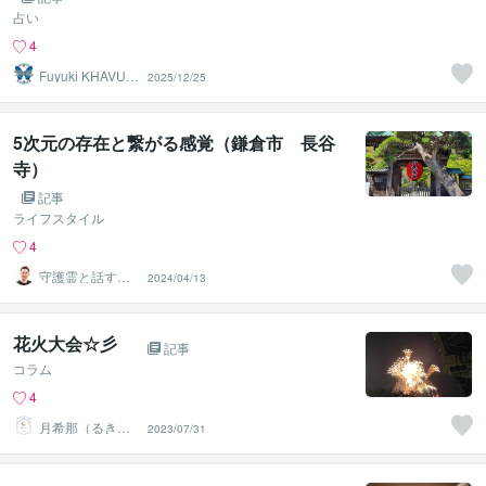
占い
4
Fuyuki KHAVUA
2025/12/25
RL
5次元の存在と繋がる感覚（鎌倉市 長谷
寺）
記事
ライフスタイル
4
守護霊と話す人
2024/04/13
｜まこと
花火大会☆彡
記事
コラム
4
月希那（るき
2023/07/31
な）