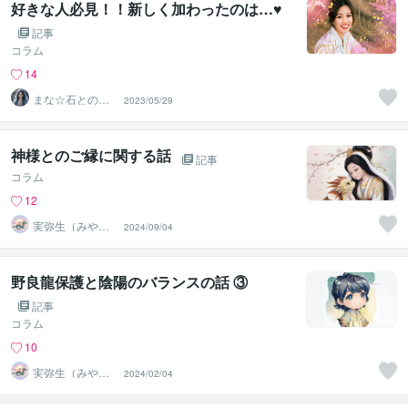
好きな人必見！！新しく加わったのは…♥
記事
コラム
14
まな☆石との絆
2023/05/29
を整える占い師
＆セラピスト
神様とのご縁に関する話
記事
コラム
12
実弥生（みや
2024/09/04
の）
野良龍保護と陰陽のバランスの話 ③
記事
コラム
10
実弥生（みや
2024/02/04
の）