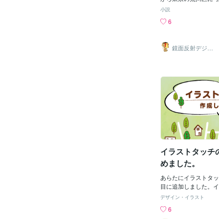
私の作った地図で、目
がどこにもなく俺は 
小説
なったり、助けになる
30分かけ上野公園へ
6
ると嬉しいです。地図
かずこれで帰った ε-(ノд
店や会社の認知度もU
更に時間をかけ遊び場
した地図を、新たに作
舎の三郷にはなかった
鏡面反射デジタ
す。お悩みの方は一度
分を味わえる最高にナ
ルアート製作所
（鈴木穣）
せ。いつもいいねやフ
心に誓ったのだった！
ございます！次回は、
りある休日に行こうと
結婚式について書かせ
曜の昼食後に自転車で
ティーボーイの場所を
上野に向かってく 前
谷の坂道を上って と
まったから今回は 坂
うと看板を頼りに 別
そして途中途中で近隣
何とか坂道無い道を選
国道4号線と言う大き
イラストタッチ
まっすぐ進むと国鉄上
めました。
した上野は前回上野の
公園裏の静かで無人の
あらたにイラストタッ
ビルがそびえ立つ大都
目に追加しました。イ
車もキチガイの様に溢
親しみのあるやわらか
デザイン・イラスト
頃は上野駅前にの大き
す。
6
から日本橋まで歩行者
する為には自転車降り