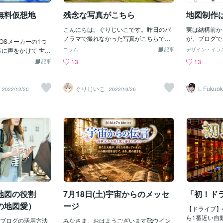
の迷路探索が
様は、地下鉄を利用されるだろうと思
自信があった
無料仮想地
残念な写真がこちら
地図制作
い、 周辺の目印になりそうな建物の他に
に歓迎会で出
も、最寄りの駅の出口も制作させて頂き
こんにちは。ぐりじいこです。昨日のパ
お小遣いをくれた
実は結構前か
ました。 また、この地図はオリジナル
ノラマで撮れなかった写真がこちらです
なった俺はウ
が、ブログで
OSメーカーの1つ
の地図のように見えますが、サンプル１
↑残念でなりません（笑）カーナビよ
行きバスで北
をお知らせいた
業に声をかけて 世界
から背景を、お店のイメージカラーに合
コラム
記事
デザイン・イラ
り 地図派のぐりじいこでした。本日も
ら距離も近く
索して、それ
 制作する事になり
わせて変更しています。 このように、
13
13
記事
ご覧いただきありがとうございます。＾
すぐ到着して
作成いたしま
企業は 「アマゾン」
サンプルを選んで頂いても、背景色や道
＾
大きな駐車場
サンプル以外
「マイクロソフト」
路の色など、お店やお客様の好みに 合わ
してあり周り
きからの地図
トム」の5社です。
せて自由に変更して頂いて構いませんの
ぐりじいこ
L Fukuo
2022/12/20
2022/10/26
りあえず迷路
す。 営業時
でも無料で自由に使
で、気軽にお申し付けくださればと思い
いった。ﾜｸﾜｸ
ておりますの
ャラクターを使い 世
ます。
は屋台でフラ
い。
ます。 この計画を
レットに載っ
がGoogle1社独
休憩した。〓
でも全く目立たず 全
＝〓＝〓＝〓
 そこでリナックス
には迷路の全
企業に呼びかけて 打
コースを調べ
目標に 協力する事を決
で一緒に入ら
名は 「オーバーチュ
出るでの時間
デーション」と命名
はじゃんけん
地図財団」です。 G
地図の役割
7月18日(土)宇宙からのメッセ
「初！ド
所は 地図上に誰でも情
化し続ける現実世界
の地図愛）
ージ
【ドライブ】
示していきます。 〓
ら1番近い自
＝〓＝〓＝〓＝〓
ブログの活用方法
みなさま、おはようございます🥰ウイン