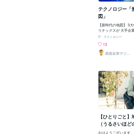
テクノロジー「
図」
【新時代の地図】 3大
リナックスが 大手企
地図のメタバース版を
IT・テクノロジー
ました。 声をかけた
13
「フェイスブック」 
「アップル」 「トム
鏡面反射デジタ
ルアート製作所
地図が完成すれば 誰
（鈴木穣）
えて 自分で作ったキ
界中どこでも移動でき
立てた訳は 現在地図市場
占で 他社が入り込ん
然稼げないからです。
社が立ち上がり 大手
倒Google MAPを
めました。 この団体
ーナーマップ ファン
され 日本語で「序曲
【ひとりごと】
oogle MAPと違う
報を追加でき 常時変
（うるさいほど
を リアルタイムで表
＝〓＝〓＝〓＝〓＝〓
おはようございます。