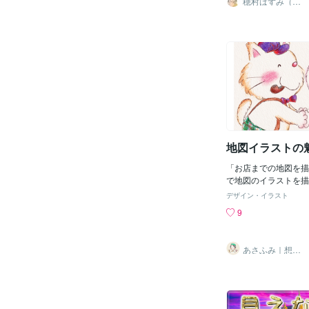
穂村はずみ（ホ
ムラハズミ）
で、当時の私には変化
院の駐車場の案内マッ
も、試行錯誤すればで
ルアイコンは、マップ
で、大抵の地図はぬい
せて初めて斜め角度の
はないことがほとんど
たしました！オリジナ
ばリボンもない！）な
サービスはこちらです
ストレーターの技術だ
ストとして描かせてい
たことはやっていない
アイコンは有料オプシ
誰に地図作成をお願い
に１つだけの完全オリ
ほど、「作るのは簡単
してご使用いただける
方をしました。目的地
ださい(*＾＾*)まだ
ば、まあそれなりの地
あとに控えていますの
地図イラストの
ます。皆さんも、作れ
介させていただきます
ffice系のソフトでも
「お店までの地図を描
で地図のイラストを描
たのですが今回のご依
デザイン・イラスト
のイラストの魅力を発
9
ご依頼いただいたのが
たのでソーイングアイ
地図イラストにしまし
あさふみ｜想い
を重視しながらお店に
に寄り添うイラ
ストレーター
ようなお店までの道の
えるようなお客様がワ
地図をワクワクしなが
した。ただの地図がこ