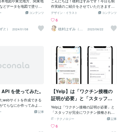
集計データへ変換する流れ
、日本地図や東北地方、関東地
れを「弱い」「運がない」と読むことも
こんにちは！穂村はずみです！今日も制
ました。「勤務地分布マッ
などデータを地図で塗り分
できるかもしれません。 けれど私は、そ
作実績のご紹介をさせていただきます。
🎯 どんな課題に向き合った
標準搭載されているのをご
うは見ていません。 今は力を溜めている
ロゴマークやホームページがパステル調
ー
コンテンツ
デザイン・イラスト
コンテンツ
とベネフィット）現場の
か？ しかし、東京23区のみ
時期なのかもしれない。 外へ向かうよ
の色合いでとても可愛らしい雰囲気の歯
6
ロジェクトや当番のメンバーは
た地区を塗り分けする機能
り、内側に意識が向いているのかもしれ
科医院様のマップデザインのご依頼をい
フィールドで管理できて
。 そこで、この動画では、
ない。 まだ形にする前の、静かな準備段
ただきました。全体の色合いも、ロゴマ
ずと）
穂村はずみ（ホ
2024/01/08
2023/06/22
ムラハズミ）
地域にいるのかを把握する
る日本地図のやり方と、②
階なのかもしれない。 状態として読むと
ーク等を参考にさせていただいています
つプロフィールを確認して
る東京23区の塗り分けを紹
き、 そこに優劣は生まれません。 この考
＾＾私がデザインさせていただくマップ
があります。人数が増える
動画を掲載しておきます。
え方は、数秘術ともよく似ています。 数
の多くには周囲に木のイラストを入れて
偏りをつかみにくくなりま
字にも、良い・悪いはありません。 ある
いるのですが今回はその木も、パステル
世界（ベネフィット）: レコ
のは、今どんな心の使い方をしている
なカラーリングにしてみました。ロゴや
ると、選択メンバーの勤務
か、という視点だけです。 手相も同じで
ホームページをお持ちの場合にはその色
別人数へ集計されます。詳
す。 目標にすべき線があるわけではな
合いに合わせて作成することもできるの
の濃淡、比例円、凡例から
く、 変えなければならない形があるわけ
でそのようなご希望があればお申し付け
るため、拠点をまたぐチー
でもありません。 手相は、「今の自分を
ください♪※6月末までは、納期に3〜4週
場所の検討に使えます。💡
知るための地図」のようなものです。 道
間程度の余裕をいただいております。マ
の良し悪しを決める地図ではなく、 現在
ップのデザインについてはこちらからお
P API を使ってみた。
【Yelp】は「ワクチン接種の
地をそ
問い合わせいただけます！
証明が必要」と「スタッフが
たwebサイトを作成できる
完全にワクチン接種された」
がてらなにか作ってみよ
Yelpは「ワクチン接種の証明が必要」と
近騒音に悩まされているの
プロファイル属性を導入しま
ー
記事
「スタッフが完全にワクチン接種され
者マップ」を作ってみた。
た」プロファイル属性を導入します。ユ
す。
IT・テクノロジー
記事
つくりではありますが、地
ーザーはこれらの属性を使用して検索を
6
webサイト作成の勉強には
フィルタリングできるようになり、Yelp
地図を利用したwebサイト