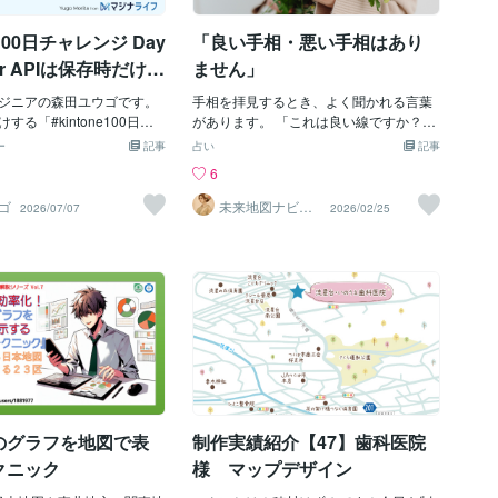
へのヒントになることがあ
依頼をいただきました。色
希望を書き込んでいただければと思いま
ゆっくり本棚を眺めてみてく
かみのあるピンク系をメイ
す♪マップデザインサービスはこちらよ
ne100日チャレンジ Day
「良い手相・悪い手相はあり
そこには、今のあなたに必要
市だけ色を濃くして境界線
りご購入＆お問い合わせいただけます！
く作りました！ちょっと範
わかりづらい表記が多いかもしれません
er APIは保存時だけ！
ません」
ップなので目印となるスポ
のでとりあえずお気軽に、お見積もり依
で描く「勤務地分布
なく配置しています。マッ
ジニアの森田ユウゴです。
頼を投げていただければ詳しい金額につ
手相を拝見するとき、よく聞かれる言葉
を組んでみた
こちらからお問い合わせ・
る「#kintone100日チ
いてご案内させていただきます＾＾
があります。 「これは良い線ですか？」
けます！ということで今は
98日目。まもなく100日チ
「悪い相でしょうか？」 手のひらを前に
ー
記事
占い
記事
量も落ち着いていますので
。その振り返りも始めたい
すると、 つい吉凶で知りたくなる気持ち
6
い合わせください＾＾♪
客様作業・Fable活用で忙し
が生まれますよね。 良いと言われたら安
でElectronを使ったWin
心できる。 悪いと言われたらどうしよ
ゴ
未来地図ナビゲ
2026/07/07
2026/02/25
ーター ☆TATS
リ開発を始めたのですが、これ
う、と少し身構える。 その感覚は、とて
UMI☆
eはVisual Studio使わ
も自然なものだと思います。 けれど、良
いと思っていただけに、簡
い・悪いで分けてしまうと、 手相は“評
作れるのは感動。まだ、商用
価”や“判定”の道具になってしまいます。
かっていませんが、Instal
そして評価は、ときに不安を強くしま
dを正しいライセンスで無償で使う
す。 線を見るたびに、合格かどうかを確
ンのVisual Studioを使
かめるような気持ちになってしまうから
話を経験しただけにこれは
です。 手相の線は、成功や失敗を決める
したいと思いました。さ
ものではありません。 性格や人生を断定
ーマは、複数拠点やリモー
するものでもありません。 そこに表れて
バーをまとめる管理者向け
いるのは、 今の状態や、エネルギーの使
のグラフを地図で表
制作実績紹介【47】歯科医院
布マップ」。地図を表示す
い方。 これまでの積み重ねが、静かに映
、ユーザー選択フィールド
っているだけです。 たとえば、 線が薄
クニック
様 マップデザイン
ルの勤務地へ展開し、個人
い。 線が少ない。 はっきりしない。 そ