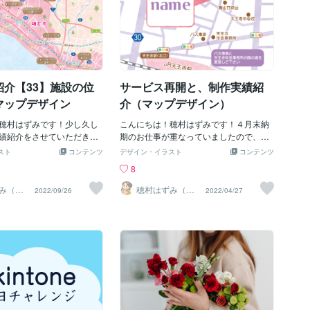
けで、見える景色は少しず
りません。「これからどこ
仕事がとても多くマップのお仕事は少な
ます。一日で大きく変わる
のか」「どんな景色を見て
くなってきているのですがご依頼はいつ
もしれません。でも、小さ
そんな未来への想いを描く
でも承っています＾＾かわいい〜ポップ
化を積み重ねていくと、一
な旅支度のひとつです🗺️✨
なテイストでの地図をお考えの方はぜひ
自分も周りとの関係も少し
、そんなあなたへ優しく語
一度、お気軽にお声かけください＾＾
いきます。占いは、未来を
す🥰✨「すべてを決めなく
紹介【33】施設の位
サービス再開と、制作実績紹
のものではありません。自
すよ」✨人生という旅に、
言葉にして、自分らしい一
ありません。だからこそ、
マップデザイン
介（マップデザイン）
ワクする方向へ目を向ける
のです🌿✨今日は、「やら
穂村はずみです！少し久し
こんにちは！穂村はずみです！４月末納
ないこと」よりも、「やっ
績紹介をさせていただきま
期のお仕事が重なっていましたので、少
」に意識を向けてみてくだ
して紹介させていただく作
しの間、新規のお仕事の受付を停止して
スト
コンテンツ
デザイン・イラスト
コンテンツ
な興味や好奇心の中に、未来
ストックがあるのですが、
おりましたが落ち着いてきましたので再
8
れているかもしれません✨
イミングを見て更新してい
開させていただきました！＾＾そして少
丈夫😊今は未来を描く時間
のも、ポートフォリオや制
し前の制作実績をご紹介します＾＾お店
み（ホ
穂村はずみ（ホ
2022/09/26
2022/04/27
ミ）
ムラハズミ）
なたの心が向かいたい場所
すると、そのタイミングで
のマップデザインのご依頼をいただきま
い描いてみましょう🌈その
ぶわっと増えますので忙し
した！「shop name」部分にお店のロゴ
、未来への大切な道しるべ
てしまうと、自分の首をし
が入るのですがロゴの色合いがふんわり
でしょう✨📚今日のラッキ
ちなのです（苦笑）＾＾；
紫色でとても可愛かったのでその色合い
✨本屋さんに立ち寄る✨今
的お仕事状況が落ち着いた
の雰囲気に合わせてお作りしました♪パ
は、本との素敵な出会いが
コツコツと更新させていた
ステルカラーって無条件に可愛いですよ
もしれません🥰探していた
す＾＾今回ご紹介させてい
ね(*＾＾*)すでに会社やお店のロゴを持っ
ても、ふと目に留まった本
ップデザインです！市内に
ていらっしゃる場合、その色合いやテイ
、何気なく開いたページの
施設の位置を示すための全
ストに合わせたデザインも可能です！ご