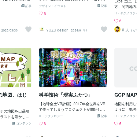
名を残さない
Excelには
的地に行きやすく
新天地求め自転車で
ず それでもどこかに行きたくて とりあえ
組み合わせたシンボルマーク。 人の顔に
記事
デザイン・イラスト
記事
に焦点を当て
方、関西地方
人が一人でも増え
 行きこの日他には行
ず俺の家で待ち合わせした そして地図を
も見えるシミュラクラ効果を使って視認
プ」について
けする機能が
6
IT・テクノロジ
があるだけで、お
`; )ﾌｩ… でも次は
見てどこに行くのか しばらく相談してた
性と可読性を底上げし、同時に右肩上が
か（現場の不
存知でしょう
6
Pします！以前作成
をもっと 探索し田
けど 結局ここでも行く場所が決まらず な
りの構図にすることで初頭イメージを前
「不」: プ
など、限られ
り直す事も可能で
大都会の パリピ気
んとなく静岡方面に行こうとなる その後
向きにしながら企業成長を祈願。 無限大
ユーザー選択
はありません
YUZU design
和人（か
2025/03/30
2024/01/14
ご相談くださいま
ウな所を 探そうと
バイクに乗り 1番近い首都高に入り環状
の線は線路や道路を表し、黄色い部分は
も、誰がどの
①簡単にでき
ォローありがとう
 なので時間たっぷ
線に出て そこから静岡方面に向かう為 東
土地を表す。 ----YUZU designでは、イ
には、一人ず
頑張ればでき
デザイナー夫婦の
 計画を立て次の日
名高速に入っていった。 しばらく走り 最
ラストもかける男女のデザイナーがお客
集計する必要
介しています
て頂きます＾＾
 ナウでパリピなシ
初のサービスエリアに入って ここで休憩
様のニーズに合わせて、一生に一度の大
ほど、地域の
 探す為大都会側の
しながらまた 地図を見て目的地をきめて
切なデザインを誠実丁寧にご提案させて
す。導入後の
回上野に行く途中鶯
た。 (｡･ω･))ﾌﾑﾌﾑ するとサービスエリア
いただきます！まずは、お気軽にご相談
ードを保存す
てつもなく疲れてし
で 美味しそうなイチゴが販売してて それ
ください✉️！----
地が都道府県
の無いルートで行こ
を見たやーもんが 「いちご狩り行こう！
細画面では色
の道を通って行った
分布を見渡せ
案内図を見ながら
ム編成や集合
んで進んで行くと
着想・こだわ
な道に出てそこを
の地図、はじ
科学技術「現実ふたつ」
GCP MA
野駅に出れた 到着
森美術館側の 上の
【地球全土VR計画】2017年全世界をVR
地図を利用し
入り口でなく 高層
で作ってしまうプロジェクトが開始しま
ように、勉強
チの地図を出品項
会側の上野で 人も
した。プロジェクトを開始した所は「株
う。・・・最
ラストを活かし、
IT・テクノロジー
記事
IT・テクノロジ
れかえってる この
式会社スペースデータ」しかし最近資金
で「騒音加害
い地図を作成しま
6
6
コンテンツ
な中央通りは ここ
難に陥りクラウドファンディングを行い
だいぶ簡素な
天国でこの先 探索
資金調達を開始しました。現在の所目標
図を利用した
ないとならず 徒歩
金額の50万円に対し420万円くらい集ま
なりました。