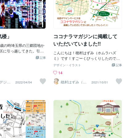
気楼」
ココナラマガジンに掲載して
いただいていました!!
0歳の時埼玉県の三郷団地か
区に引っ越してきた。引っ
こんにちは！穂村はずみ（ホムラハズ
学校で転校生になり誰も友
記事
ミ）です！すごーくびっくりしたのです
|ω･`)ｼｮﾎﾞｰﾝしかし気弱
が、ココナラマガジンの7/2号に、おすす
デザイン・イラスト
記事
けてくれたのはわんぱくグ
めクリエイターとして私のサービスを掲
14
けど怖いから友達になれな
載いただいておりました！（気付くのが
で俺は気弱な子達と友達に
遅かったーーっ！）「地図作成ならエク
デジタ
穂村はずみ（ホ
2022/04/04
2021/10/01
のファミコンで遊び仲良く
製作所
ムラハズミ）
セル（Excel）！線路、道路……簡単な作
）
とある日ファミコン友達が
り方＆親切なマップにするコツ」https://
しようと計画を立ててくれ
magazine.coconala.com/4903掲載いた
｀*)ﾉその計画は隣町の北千住
だいていたのは、オリジナル地図制作の
ジングスクエアと言う迷路
サービスです(*＾＾*)たまたま、地図をデ
こうと言う計画。俺は人が
ザインするにあたっていろいろキーワー
る巨大迷路がゲームが実体
ドを入力して検索していたところ検索結
がして凄くワクワクしてし
果に、私の地図のデザインが表示される
〓＝〓＝〓＝〓＝〓＝〓＝
回数が増えたのでどしたのかな〜なんて
お出かけ】俺はゲーム内で
思ってたら、この記事を見つけました！