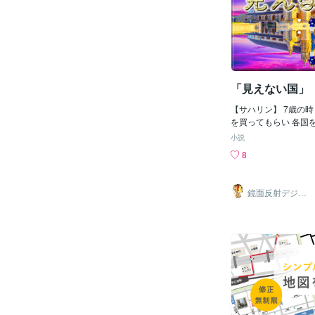
なるなんて☆どうか沢
このワクワクがお裾分
♪
「見えない国」
【サハリン】 7歳の時
を買ってもらい 各国
覚え 毎日飽きるまで
小説
日本の近くにあるとあ
8
いてない島があり 真
た。 その場所は 北
「サハリン」という場
鏡面反射デジタ
属してなかった。 こ
ルアート製作所
（鈴木穣）
に聞くと このサハリ
本人が住んでたけど 
島だと言う。 サハリ
エトの国だと言うけど
もロシアでもなく ど
いらしい。 ( *ﾟДﾟ))
俺は こんな奇妙な場
も不思議でならず こ
と感じた。 （ФωФ）ﾌ