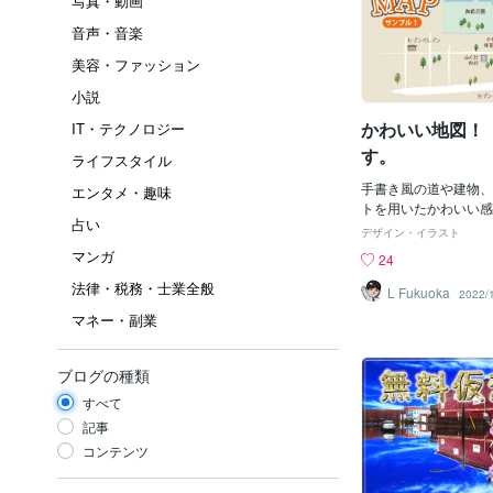
写真・動画
音声・音楽
美容・ファッション
小説
かわいい地図！
IT・テクノロジー
す。
ライフスタイル
手書き風の道や建物、
エンタメ・趣味
トを用いたかわいい感
占い
ていきます。 とりあ
デザイン・イラスト
作りました。 これか
マンガ
24
きますので、皆様にご
法律・税務・士業全般
い。 よろしくお願い
L Fukuoka
2022/
マネー・副業
ブログの種類
すべて
記事
コンテンツ