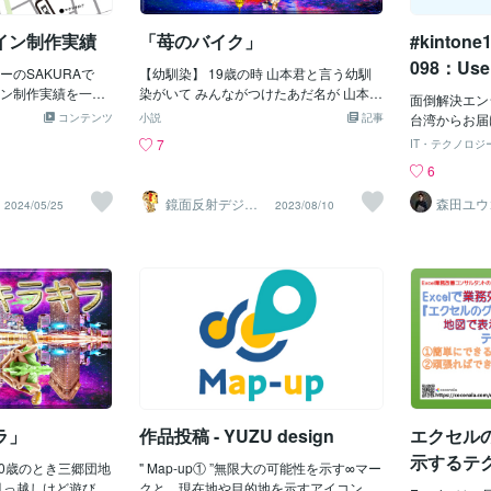
ご依頼ができます！
言葉が、未来
体マップのご
何にもない寒い所で
ります📖✨
合いはあたた
ただの広い場所だと
イン制作実績
「苺のバイク」
#kinto
ださい🌿✨
ンにし、明石
〓＝〓＝〓＝〓＝〓
なメッセージ
をわかりやす
098：Us
】 サハリンの事を聞
のSAKURAで
【幼馴染】 19歳の時 山本君と言う幼馴
囲も広めなマ
匿名集計
の場所で ウルトラマ
ン制作実績を一部
染がいて みんながつけたあだ名が 山本だ
ットは極力少
面倒解決エン
ルが壊れなくて済む
＾＾⚫︎バイナリー
から「やーもん」とよんでた 当時俺とや
マップ」
コンテンツ
小説
記事
プデザインは
台湾からお届けす
を思ってたら 昔おば
ンバム365様お客
ーもんは バイクの免許を取ってバイクを
ご依頼いただ
ャレンジ」の
7
IT・テクノロジ
満州という元日本の
に合わせて制作さ
買い 一緒に改造したり出かけたりして よ
比較的お仕事
ャレンジ終了
6
くれた。 ( *ﾟ
や会社のイメージ
く遊んでた。 (´∀`*)ｳﾌﾌ 深夜湾岸高速で横
お気軽にお問
のですが、お
は 北朝鮮の上に位置し
りする事も多いで
浜公園に行ったり 首都高環状線をグルグ
い…。あと、趣味
鏡面反射デジタ
森田ユウ
2024/05/25
2023/08/10
の右側にあったらし
門真様シンプルでス
ル回ったり 千葉の市川にある大慶園と言
ルアート製作所
dowsアプ
（鈴木穣）
と言う。 どうやらお
ンでお作りさせて
う 巨大なゲームセンターにも行った この
はいい。今までex
こから日本に逃げて
e 花屋町様地図のリ
頃の俺は とにかくバイクで走れれば 目的
ないといけな
をたがやし 暮らして
京都のホテルの地
地なんてどこでも良くて それだけで気分
単にexeを
は 満州と言われても
に英文の記載をさ
が良い。 どんなに疲れてても どんなに睡
ライセンスが分
祖母ちゃんに詳しく
シ、HPに掲載しス
眠不足の時でも バイクに乗って走れれば
l Shiel
いか教えてくれな
想定して、広範囲
全部吹っ飛ぶほどだった。 °˖☆◝(⁰▿⁰)◜☆˖°
ために旧バージョ
んに会うたび 何度も
ります。ぎゅっと
今じゃもうバイクも車も 運転すると疲れ
う…みたいな
インから、広範囲
るから出かける時は 公共の交通機関を使
今後も深堀を
デザインを制作さ
って 行き帰り寝て行きたい。 そんな夏の
て、本日のテ
行ったことのある
ある日 お盆休みだからバイクでどこかに
ト勤務のメン
があったりと、制
ツーリングに出かけようとなり どこに行
ラ」
作品投稿 - YUZU design
エクセル
の「勤務地分
く。地図に掲載な
くか電話で相談する。 〓＝〓＝〓＝〓＝
ることよりも
示するテ
て頂いたりと、学
10歳のとき三郷団地
〓＝〓＝〓＝〓＝〓 【男2人】 電話で行
" Map-up① ”無限大の可能性を示す∞マー
をプロフィー
いております＾＾
引っ越しけど遊び場
く場所を相談してたが 結局どこも決まら
クと、現在地や目的地を示すアイコンを