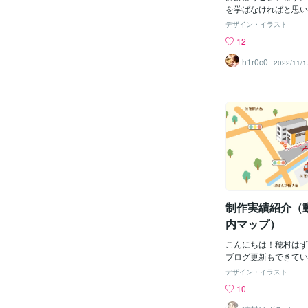
【会社の質の宣伝】 
を学ばなければと思い
は 大本となる世界地
『どんなひとが作って
デザイン・イラスト
図上に各社がどんどん
ってもらうツールとし
12
作り追加していきます
うと思います。現在の
り 各社の個性と技術
作成です。▶ なんで
h1r0c0
2022/11/1
で自由で質が良い3D
デザインをしてるの？
げられるのです。 更
す。ココナラ出品者交
位置情報を集約して 
「？？？」という顔を
置情報を 作り上げて
地図が出会ったのは・
情報を習得してる企業
句から始めますが(笑
ズレが生じてて 位置
として勤めた会社で業
するのが とても難しい状
ことがきっかけです。
eもその例外にもれず
ているので、大体の年
管理してるから 結構
いますね！そちらの会
な位置情
で行われるとあるイベ
期間に集中して何十も
制作実績紹介（
を作成するという大型
業務に加えて年に２．
内マップ）
した。非常に短期間に
ては修正する日々…新
こんにちは！穂村はず
最初に習ったのは・・
ブログ更新もできてい
るみのトレース」でし
後も、何点か制作実績
デザイン・イラスト
「線の描き方」だった
リオを更新予定です。
10
「やってみて～☆」と
点ご紹介させていただ
は直線を扱うことのほ
品させていただいた作