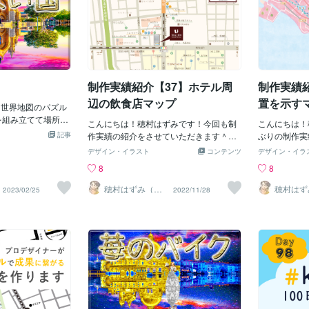
山のお客様の心に
ない場所を探してみた。三郷団地は自転
目を向けるだ
とだけではあ
けできますように
車で１周するだけでも30分くらいかかる
つ変わってき
へ向かいたい
凄く大きな団地でまだ知らない場所がた
ことはないか
みたいのか」
くさんある。〓＝〓＝〓＝〓＝〓＝〓＝
な気持ちの変
ことも、大切
〓＝〓＝〓＝〓＝〓【地図をください】
か月後には、
今日の宇宙は
俺は自転車に乗って行った事がない北側
ずつ変わって
りかけていま
にどんどん向かって行った。((o(*´∀`*)o))
制作実績紹介【37】ホテル周
制作実績
知るためだけ
ても大丈夫で
ﾜｸﾜｸ♪しばらく自転車で走ると未知の場
分の気持ちを
完璧な地図は
辺の飲食店マップ
置を示す
 世界地図のパズル
所に突入しとりあえずお店がある場所を
歩を
心が少しワク
を組み立てて場所を
探した。俺はこの知らない場所でも玩具
こんにちは！穂村はずみです！今回も制
ことが大切な
こんにちは！
遊んでた。 そんな中
屋と本屋を探してた。それは知らない場
記事
作実績の紹介をさせていただきます＾＾
なければなら
ぶりの制作実
る場所に 名前が書
所のお店に行けば初めて見る特別な物が
ホテル周辺の飲食店をまとめたマップの
てみたいこと
す＾＾実績と
デザイン・イラスト
コンテンツ
デザイン・イラ
っ白な謎の国があっ
ある気がして期待に胸を膨らませてたか
ご依頼をいただきました。いつもは可愛
さい💕小さ
品はいくつか
8
8
方領土の左側のにある
ら。でも知らない場所の探索なんて右も
い雰囲気のポップなマップを作ることが
へ続く扉が隠
いつも公開タ
所で どこの国にも
左も解らずどこに何があるのか解らな
多いですが今回はホテルの雰囲気にあわ
焦らなくて大
ます。という
穂村はずみ（ホ
穂村はず
2023/02/25
2022/11/28
の事をお祖母ちゃん
い。こんな状態で自転車で走ってると団
ムラハズミ）
ムラハズ
せてシックで大人っぽいイメージで作成
です📖✨あ
作実績を更新
ンの南側には 当時日
地内の地図が書いてある看板を発見でき
させていただきました＾＾ホテルの外観
を、自由に思
アクセス数が
戦後日本が破棄した
た。そして俺はこの地図でお店がある場
イラストはオリジナルで描かせていただ
一つひとつが
い時期にやっ
ンの北側半分は ソビ
所を探しそこに向けて走り出してみた。(
いております！（有料オプション：オリ
になっていく
めてしまいが
 南側半分が日本で
´ー｀)ﾌｩｰ．．．〓＝〓＝〓＝〓＝〓＝〓
ジナルアイコン）パステルカラーも大好
ーアクション
なので、比較
この国も管理してな
＝〓＝〓＝〓＝〓＝〓【玩具屋新世界】
きですがこういう薄い茶色とかをメイン
日のあなたに
タイミングで
ﾌﾑﾌﾑ この事を知った
地図を見ても俺はお店がある方角も解ら
で使ったデザインも大好きです♪ご依頼
待っているか
だいておりま
所があるなんて とて
ず完全に感で向かってた。ε-(ノд`; )ﾌｩ…
の際の参考になればと思います＾＾マッ
答えではなく
ただくのはマ
こに財宝があるんだ
そして案の定迷子になり帰り道も解らず
プデザインはこちらからお問い合わせ・
のタイトルや
たくさんある
ﾌﾌ・・・ でもお祖
同じ場所をさまよってしまった。し