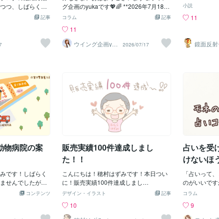
で「スズキア
各企業間の協力関係
つつ、しばらくは
グ企画のyukaです💖🌈 **2026年7月18日
小説
次の日曜日家
図を作り上げ この地
いるのか？』を知
(土)**今、宇宙から届いているのは、✨✨
11
記事
コラム
記事
りどこに行く
個々に 精密な街を
てつぶやいていこ
「知ることで、未来への道は
11
会議が開かれた。
。 こうする事によ
、私の主力は地図
もっと鮮やかに見えてくるエネルギー」
遠くに行くの
力を競い合わせ 無料
こんなマニアックな
✨✨時計店をあとにしたあなたは、石畳
ウイング企画yuk
鏡面反射
7
2026/07/17
になり三郷団
a
ルアート
の 世界地図を作り上
いやごもっともで
の街をゆっくり歩きながら、歴史ある大
（鈴木穣
としては遊園
に位置情報も 各社の
流会でも
きな図書館へとたどり着きます。📚✨午
頃まだ三郷に
より正確で精密な位
されます(笑)私と
後のやわらかな陽射しが、大きな窓から
変だから却下
るとの事。 現在位置
・・なんて常套文
静かに差し込み、深い緑と赤で彩られた
て言う辺境の
は みんな少しずつ
)新卒でデザイナー
館内を、金色の光が優しく包み込んでい
の所にある三
情報を1企業で管理
務として携わった
ます。中二階へと続く螺旋階段。天井ま
かない。(´･д
態です。 Googl
※経験年数は公開し
で続く本棚には、古い歴史書や地図が静
近いレストラ
 1企業で位置情報を
齢はわかってしま
かに並び、長い年月を越えて受け継がれ
近いレストラ
ずれが生じてて 精密
社では、全国各地
てきた知恵が、今も息づいているようで
めた。地図で
ントのため、一定
す。机の上には、これから向かう旅路を
隣町の「すか
の会場までの地図
描いた大きな地図🗺️その隣には、歴史書
べ放題の店「
動物病院の案
販売実績100件達成しまし
占いを受
ミッションが通常
が静かに広げられています📖未知の世界
〓＝〓＝〓＝
３回発生していま
は、恐れる場所ではありません。知ろう
た！！
けないほ
〓【夢の国】
大量の地図を書い
とする心が、新しい扉を開いてくれま
の方が安いした
米だった私がまず
みです！しばらく
す。ふと宇宙は、あなたへ優しく語りか
こんにちは！穂村はずみです！本日つい
「占いって、
しここに決定
・「くまのぬいぐ
ませんでしたが今
けます。「未来は、勇気だけではなく、
に！販売実績100件達成しまし
のがいいです
も肉が好きだ
た(笑)つまり、
としてポートフォ
知ることでも広がってい
た〜〜！！！(*＾＾*)ありがとうございま
くことがあり
コンテンツ
デザイン・イラスト
記事
コラム
くドライブが
んです。それを
その中からまず１
く✨」今日という一日は、あなたの未来
す〜〜！！（歓喜）２〜３年ぐらい前か
の日がベスト
10
9
いたらふく肉
。。。通常業務で
きます＾＾1月に納
へ続く旅路に、新たな知恵という光を灯
らご依頼の数が増えてきて気がつけば一
ん。でも、「
て日曜日早速
うが多かったの
品ですが、動物病
してくれる一日。心が惹かれることを学
度プラチナランクに入ることもできたり
つな」と思う