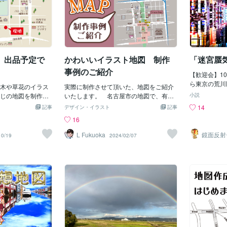
 出品予定で
かわいいイラスト地図 制作
「迷宮蜃
事例のご紹介
【歓迎会】1
ら東京の荒川
木や草花のイラス
実際に制作させて頂いた、地図をご紹介
越し後新しい
じの地図を制作し
いたします。 名古屋市の地図で、有名
小説
達がいなかった。
えずサンプルを一つ
な名古屋城などもオリジナルイラストと
14
記事
デザイン・イラスト
記事
な俺に声をか
らどんどん作って行
して制作させて頂きました。他にも名古
16
ループだった
提案させてくださ
屋市役所や愛知県美術館など、実際にそ
かった。なの
致します。
こに行ったわけではありませんが、 私ど
L Fukuoka
鏡面反射
10/19
2024/02/07
なり同じ趣味
ルアート
もも行った気になって、楽しみながら制
（鈴木穣
なっていく。
作させて頂きました。 と言いますの
俺の歓迎会を
も、その場所に行くつもりで地図を作っ
た。ヾ(*´∀
た方が、分かりやすい地図を制作でき
にあるアメー
る。と考えているからです。 車で行くな
にみんなで行
ら、どこに車を止めたらいいかなぁ、電
直接歩いて回
車で行くなら、どの駅で降りて、 出口は
化した様な気
どこから出たら良いかなぁ、バスで行く
まった。〓＝
なら・・・などなど。 この地図の目的
〓＝〓＝〓【
地は、地下鉄の駅から近く、多くのお客