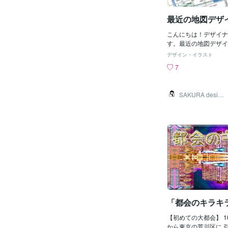
母ちゃんが言うには 
氷と草原が広がった 
最近の地図デザ
言ってた。 〓＝〓＝
＝〓＝〓＝〓 【満州
こんにちは！デザイナー
いた俺は 真っ先にこ
す。最近の地図デザイ
ンが怪獣と戦えば ビ
ご紹介させて頂きます
デザイン・イラスト
と思った。 そんな事
ルート株式会社様、ダ
7
あちゃんが住んでた 
様のお好きなデザイン
土地の場所を 俺に教えて
せて頂きました。お店
ｪﾟ))ﾌﾑﾌﾑ その場所
カラーに合わせてお作
SAKURA design
た所にあり 今の中国
す！⚫︎グランドール
er
く ここに昔住んでた
タイリッシュなデザイ
ばあちゃんは 戦後こ
頂きました。⚫︎hygg
きて 九州の田舎で畑
ニューアルでのご依頼
たと言う。 しかし俺
図になり、外国人向け
どんな国か解らず お
せて頂きました。チラ
聞いても 言い難いせ
マホにて拡大する事を
い。 でもお祖母ちゃ
のデザインとなってお
しつこ
コンパクトにしたデザ
のデザインまで様々な
せて頂きました。私も
場所や、知らない場所
「都会のキラキ
作していてとても楽し
い情報をお客様に教え
【初めての大都会】 
びながら制作させて頂
から東京の荒川区に 