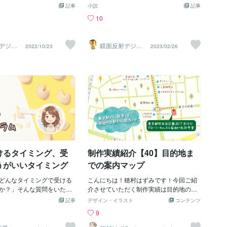
ルト」を購入した。そして
う 少し怖い担任の先生だった。 高野先生
記事
小説
記事
族初ドライブに行く事にな
は 教育実習を終えたばかりの 若くて美人
10
か地図を広げ目的地の家族
な新人教師だけど 怖いので子供から人気
( *ﾟｪﾟ))ﾌﾑﾌﾑしかしまだ
がない。 ｱﾜﾜﾜﾜ(((ﾟдﾟ; )))ﾜﾜﾜﾜｯ でもキレる
が危険だから近場にする事
事なんて1回も無く 普段の態度が少し怖
デジタ
鏡面反射デジタ
2022/10/23
2023/02/26
地近辺になってしまう。俺
いだけで とりあえずクラスの子達は 普通
製作所
ルアート製作所
）
（鈴木穣）
地に行きたかったけどこの
に接する事が出来た。 そんな先生の社会
高速道路が無く行くのが大
の授業の時 大きな世界地図を広げて 黒板
された。でも三郷団地なん
に張り付けて 国の位置の勉強をしてた。
田舎の近場なんて車で10分
この頃俺は 世界地図のパズルを組み立て
里駅のヨーカドーくらいし
て 大体国の位置を知ってたから 生意気に
･`)ｼｮﾎﾞｰﾝそこでここから1番
得意げな顔をしてた。 先生に質問される
ンに食事に行こうとなり1番
と 知ってる事を自慢したいが為に 勢いよ
ンを本の地図を見て探し始
く手を上げて大きな声で 「はい！は
探した1番近いレストランは
い！」と叫んだ。 そして先生にさされる
いらーく」と隣町の焼肉食
と 自信満々で国名を答えて 先生に褒めら
じゃんじゃん」があった。
れて上機嫌になり ご満悦になってた。 °˖
けるタイミング、受
制作実績紹介【40】目的地ま
〓＝〓＝〓＝〓＝〓＝〓＝
☆◝(⁰▿⁰)◜☆˖° 〓＝〓＝〓＝〓＝〓＝〓＝
うがいいタイミング
での案内マップ
そこで母親が焼肉食べ放題
〓＝〓＝〓＝〓 【祖父の地図】 黒板に貼
ったの1人60分1000円だ
られた世界地図を見ると パズルのソビエ
どんなタイミングで受ける
こんにちは！穂村はずみです！今回ご紹
と勝手に決めてしまう。俺
トと同じ 右側3分の2だけ何も書かれてな
か？」そんな質問をいただ
介させていただく制作実績は目的地の建
ったから今度の日曜日に行
く いつもこの事が不思議に感じてた。 こ
ます。正直に言うと、「こ
物までの案内マップです！リピーター様
記事
デザイン・イラスト
コンテンツ
とても楽しみになってしま
の何も書いてないシベリア部分は 寒すぎ
」というものはありませ
からのご依頼です＾＾目的地へ誘導する
9
を食べようと喜んだ。そし
て人が住めないと聞いてたが 鉄道があり
こんなときは占いが役に立
赤い点線でルート案内を示したマップで
初自家用車に乗り込み武蔵
駅もあるのだから 普通町位あるだろうと
タイミングはあります。例
す。パステルカラーでふんわりとしたイ