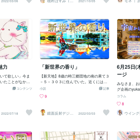
穂村はずみ（ホ
モネ ｜ 
2022/03/06
2021/10/05
野線の線路を
ムラハズミ）
ムニスト
球でした⚾それで
プです。オリジナ
び、興味を持ったことを調べるだけで
（震）リピーターさんもたくさんいらっ
えば、迷って
師
ゃんじゃん」
きてしまうもの
の道の角度にあわ
も、未来への景色は少しずつ変わり始め
しゃって嬉しい限りでございまする
る考えている
見るとスーパ
ぐるみほど複雑で
イラストに挑戦い
るでしょう🌈✨🍀 今日のラッキーアクシ
(；；)ウゥ一番ご依頼が多いのはオリジ
の気持ちが整
がおかれてる
（縫い目もなけれ
ル地図のデザイン
ョン✨図書館へ行く✨今日はぜひ、図書
ナル地図デザインのサービスです！目的
「本当は私は
れてた！その
ので、実は、イラ
！外観写真をイラ
館へ足を運んでみましょう📚✨読みたい
地の建物の外観写真を参考に、オリジナ
んな答えが、
れた大きなお
けで言えば、大し
ただくオリジナル
本を探してもいい。気になっていたジャ
ルのアイコン制作（オプション）も可能
も少なくあり
と！そこお皿
と思うのです。▶
ョンですが、世界
ンルを何気なく眺めてみるだけでも大丈
です！詳しくは↑出品サービスページご
い」という気
焼けると説明され
するかの基準さき
ジナルのマップと
夫です🥰今のあなたに必要な一冊や、こ
ご覧ください＾＾次いでご依頼が多いの
一歩が踏み出
きた焼肉食べ
やで～」的な言い
のでぜひご検討く
れから進む道へのヒントが、思いがけな
はイラストのサービスです！１点3,000円
も、占いはそ
が並んでる光
周辺の情報があれ
まだ掲載予定の作品は
い場所で待っているかもしれません。
で承っていますが、複数の場合は別途お
とがあります
き全部食べた
図は誰にでも作れ
で後日改めてご紹
「なんとなく気になる。」その直感こそ
見積もりいたしますのでどうぞお気軽に
なものだと思
魅力
「新世界の香り」
6月25日
！と言われれば、o
♪
が、宇宙から届く小さなサインなのです
お声かけください＾＾♪他にもいろいろ
ある。その中
、ペイント
✨🎨 今日のラ
と出品しています！今後も新しいサービ
と気づくため
ージ
いて欲しい」今ま
【新天地】8歳の時三郷団地の南の果て３
スも少しずつ考えているので実績150
したり、少し
いたことがなかっ
－５－３０３に住んでいた。近くには広
件、200件を目指して頑張ります！＾＾
なふうに使え
みなさま、お
頼で 新たな自分
大な空き地の「蛇山」と言う三郷市が管
コンテンツ
小説
記事
存在になりま
グ企画のyuka
見しました！今回
理してた野ざらしの空き地があった。俺
めしないタイ
(木)**今朝
9
コラム
ミシンのお店だっ
はいつもこのこの空き地に行き1人で遊ん
は、自分より
✨「未来の地
8
テムを散りばめた
でた。(((o(*ﾟ▽ﾟ*)o)))蛇山で遊び飽きた
ときです。「
の外には、明
た♪わかりやすさ
ら玩具や巡りをして玩具を眺めたり本屋
ら。」「あの
す☀️✨（関
鏡面反射デジタ
ウイング
2022/07/18
2022/03/03
行ってみたくなる
巡りをして立ち読みをしてた。(´∀｀*)ｳﾌﾌ
ルアート製作所
a
「上司がこう
その光の先に
（鈴木穣）
りを楽しんでもら
でもこんな事してるとだんだん飽きてし
うに、自分の
から出会う人
クワクするような
まいもっと遠くに足を延ばして新しい場
けてしまって
が待っている
ら描かせて頂きま
所を見つけたくなる。そして俺は自転車
ってみてほし
出る前、私た
んな面白いものに
に乗って三郷団地内の遠くまで行き知ら
い？」「私は
ど本当に大切