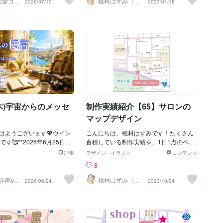
恋愛コラ
穂村はずみ（ホ
2026/07/10
2023/01/18
超えた所にある焼肉屋「じ
感じてた。 なのでこの事を先生に聞と
・占い
ムラハズミ）
いるとき。頭の中でぐるぐ
メージに仕上げました！マップデザイン
に行った。到着して店内を
「確かに町や村がたくさんあるけど 戦争
ことを言葉にすると、自分
はこちらからお問い合わせ、ご依頼いた
ーでよく見る肉や野菜や魚
の武器も隠されてるから 色々秘密なの」
理されることがあります。
だけます！2023/01/18現在、2月以降の
巨大冷蔵庫がドーンと置か
という。 (´･д･`)ｼｮﾎﾞｰﾝ この事を聞いた俺
こうしたかったんだ。」そ
納期のお仕事のご依頼・お問い合わせを
冷蔵庫に肉が山盛りに盛ら
は どんな町や村があるのか よけい知りた
自分の口から出てくること
承っています。1月末までのお仕事は、内
皿がたくさん並んでてなん
くなってしまい 冒険心みたいのが沸いて
ません。また、「こうした
容により承ることが難しい可能性がござ
から自由にとりテーブルで
きた。 何かここには 特別な財宝があるよ
持ちはあるけれど、不安で
います。判断に迷われたらお気軽にお問
る！ﾋｨｰ(ﾟﾛﾟﾉ)ﾉ始めて
うな気がして この何も書かれ
せないとき。そんなとき
い合わせください！
放題の店は万里の長城に肉
っと背中を押してくれるこ
景であまりの肉の多さに驚
。私は、占いを地図みたい
っています。道はいくつも
(木)宇宙からのメッセ
制作実績紹介【65】サロンの
で、「こっちもあるんだ」
の時間。今いる場所を確認
マップデザイン
先をイメージしたり。そん
ると、占いはとても心強い
はようございます💖ウイン
こんにちは、穂村はずみです！たくさん
す。反対に、あまりおすす
です🥰**2026年6月25日
蓄積している制作実績を、1日1点のペー
ミングもあります。それ
、宇宙から届いているのは、✨
スで小出しでご紹介していきます！＾＾
記事
デザイン・イラスト
コンテンツ
も相手が主役になっている
図を描くエネルギー」✨✨窓
今回の作品は、地図です！サロンのマッ
8
あの人が変わってくれた
るい朝の光が広がっていま
プデザインのご依頼をいただきました。
人が連絡してくれたら。」
東は実際には雨ですが…☔）
事前に店舗の店内写真、雰囲気を拝見し
企画yuk
穂村はずみ（ホ
2026/06/24
2023/10/24
ムラハズミ）
してくれたら。」そんなふ
は、まだ見ぬ景色や、これ
てそれに合うような色合いでデザインさ
人生のハンドルを誰かに預
たち、そして新しい可能性
せていただきました。くすみカラーがお
いるときは、一度立ち止ま
のかもしれません🌈✨旅に
好みということで（私もです！）ちょっ
いのです。「私はどうした
ちは荷物を整えます🧳けれ
とくすんだ色合いをメインに使っていま
どう動ける？」その問いに
なのは、持ち物を揃えるこ
す。現在は、チラシやパンフレットのお