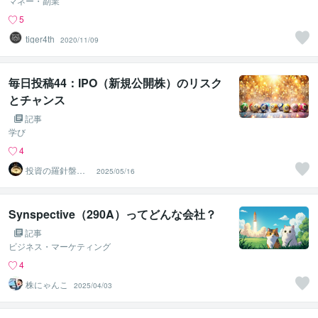
マネー・副業
5
tiger4th
2020/11/09
毎日投稿44：IPO（新規公開株）のリスク
とチャンス
記事
学び
4
投資の羅針盤＠F
2025/05/16
IRE案内人
Synspective（290A）ってどんな会社？
記事
ビジネス・マーケティング
4
株にゃんこ
2025/04/03