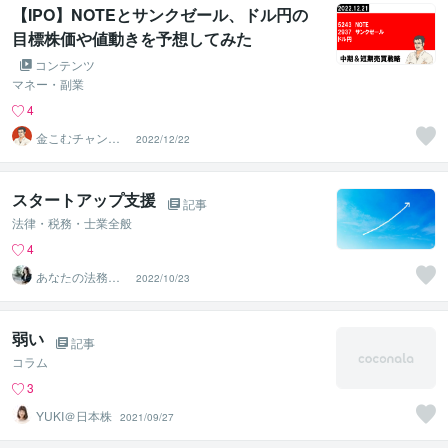
【IPO】NOTEとサンクゼール、ドル円の
目標株価や値動きを予想してみた
コンテンツ
マネー・副業
4
金こむチャンネ
2022/12/22
ル ～チャート
分析の職人～
スタートアップ支援
記事
法律・税務・士業全般
4
あなたの法務秘
2022/10/23
書 Moe
弱い
記事
コラム
3
YUKI＠日本株
2021/09/27