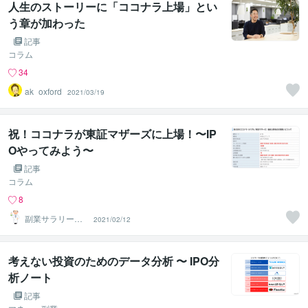
人生のストーリーに「ココナラ上場」とい
う章が加わった
記事
コラム
34
ak_oxford
2021/03/19
祝！ココナラが東証マザーズに上場！〜IP
Oやってみよう〜
記事
コラム
8
副業サラリーマ
2021/02/12
ンTW
考えない投資のためのデータ分析 〜 IPO分
析ノート
記事