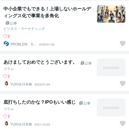
中小企業でもできる！上場しないホールデ
ィングス化で事業を多角化
記事
ビジネス・マーケティング
2
PROBLEM＿SO
2026/01/03
LUTION
あけましておめでとうございます。
記事
コラム
2
YUKI＠日本株
2022/01/04
底打ちしたのかな？IPOもいい感じ
記事
コラム
2
YUKI＠日本株
2021/12/23