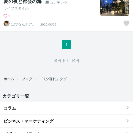
夏の夜と都会の海
コンテンツ
ライフスタイル
1
はぴるんチアボ
2020/08/06
ーイ✨長谷部悠
斗
1
19
件中
1 - 19
件
ホーム
ブログ
「#夕暮れ」タグ
カテゴリ一覧
コラム
ビジネス・マーケティング