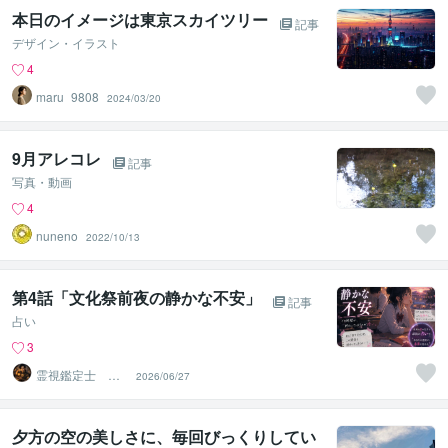
本日のイメージは東京スカイツリー
記事
デザイン・イラスト
4
maru_9808
2024/03/20
9月アレコレ
記事
写真・動画
4
nuneno
2022/10/13
第4話「文化祭前夜の静かな不安」
記事
占い
3
霊視鑑定士 昴
2026/06/27
流PRO ※ブログ
更新中
夕方の空の美しさに、毎回びっくりしてい