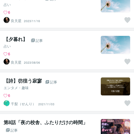
占い
6
良天星
2023/11/16
【夕暮れ】
記事
占い
6
良天星
2023/08/06
【詩】彷徨う寂寥
記事
エンタメ・趣味
6
千梨（せんり）
2021/11/03
第8話「夜の校舎、ふたりだけの時間」
記事