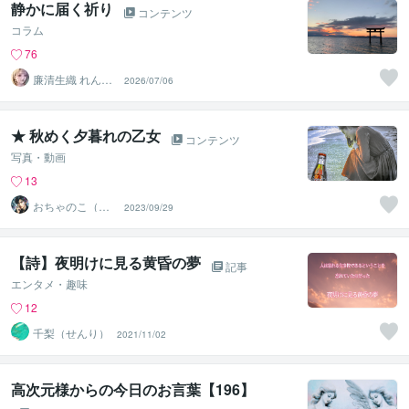
静かに届く祈り
コンテンツ
コラム
76
廉清生織 れんせ
2026/07/06
い さき
★ 秋めく夕暮れの乙女
コンテンツ
写真・動画
13
おちゃのこ（御
2023/09/29
茶乃子祭々）
【詩】夜明けに見る黄昏の夢
記事
エンタメ・趣味
12
千梨（せんり）
2021/11/02
高次元様からの今日のお言葉【196】