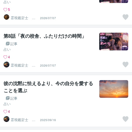
占い
5
霊視鑑定士 昴
2026/07/07
流PRO ※ブログ
更新中
第8話「夜の校舎、ふたりだけの時間」
記事
占い
4
霊視鑑定士 昴
2026/07/07
流（すばる）※ブ
ログ更新中
彼の沈黙に怯えるより、今の自分を愛する
ことを選ぶ
記事
占い
4
霊視鑑定士 昴
2025/09/16
流（すばる）※ブ
ログ更新中