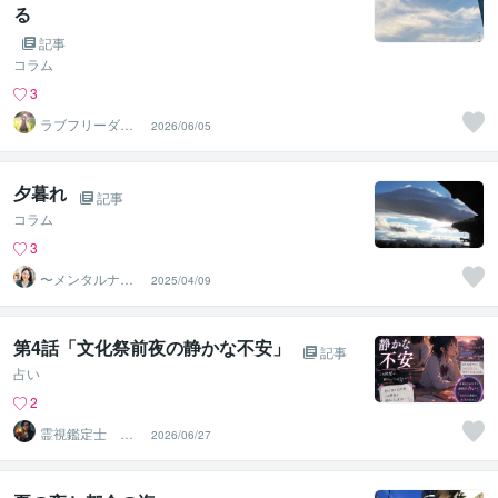
る
記事
コラム
3
ラブフリーダム
2026/06/05
セッション
夕暮れ
記事
コラム
3
〜メンタルナー
2025/04/09
ス〜よしこ❤️
第4話「文化祭前夜の静かな不安」
記事
占い
2
霊視鑑定士 昴
2026/06/27
流（すばる）※ブ
ログ更新中