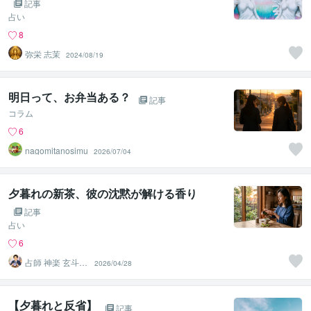
記事
占い
8
弥栄 志茉
2024/08/19
明日って、お弁当ある？
記事
コラム
6
nagomitanosimu
2026/07/04
夕暮れの新茶、彼の沈黙が解ける香り
記事
占い
6
占師 神楽 玄斗
2026/04/28
（かぐら げん
と）
【夕暮れと反省】
記事