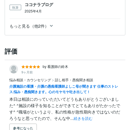
ココナラブログ
執筆
2025年4月
もっと見る（他2件）
評価
by 看護師の鈴木
9ヶ月前
悩み相談・カウンセリング
>
話し相手・愚痴聞き相談
介護施設の看護・介護の愚痴看護師よしこ母が聞きます 仕事のストレ
ス.悩み・愚痴聞きます。心のモヤモヤ吐き出して！
本日は相談にのっていただいてどうもありがとうございまし
た^ ^施設の様子を知ることができてとてもありがたかったで
す^ ^職場がというより、私の性格が急性期向きではないのだ
ろうなと思ってたので、そんな中...
続きを読む
参考になった