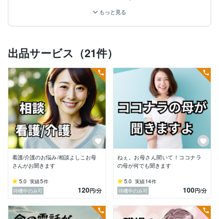
ケアマネの免許も持っています。

もっと見る
20才の時に看護学校入学し寮生活2年にて

看護師の免許獲得しました。

出品サービス（21件）
病院時代は、

患者様の病状悪化、急変時、死に立ち会ってきました。

患者様、家族様の苦痛、ストレスは、計り知れないもの
でした。

患者さんのワガママや患者さんの苦痛の訴え

人間関係・夫婦関係のトラブルも色々見てきました。

今までたくさん笑顔や感謝の言葉をいただいてきました
看護/介護のお悩み/相談よしこお母
ねぇ。お母さん聞いて！ココナラ
が

さんがお聞きます
の母が何でも聞きます
病院は、戦場です。

5.0
5
5.0
14
実績
件
実績
件
120
100
円
/分
円
/分
待機中のみ可
待機中のみ可
大変でした。
