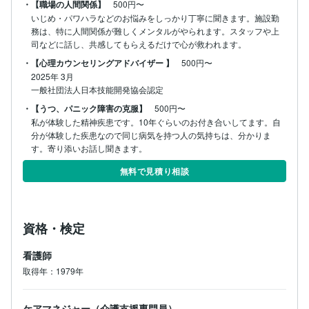
・【職場の人間関係】
500円〜
いじめ・パワハラなどのお悩みをしっかり丁寧に聞きます。施設勤
務は、特に人間関係が難しくメンタルがやられます。スタッフや上
・【心理カウンセリングアドバイザー 】
500円〜
2025年 3月

一般社団法人日本技能開発協会認定
・【うつ、パニック障害の克服】
500円〜
私が体験した精神疾患です。10年ぐらいのお付き合いしてます。自
分が体験した疾患なので同じ病気を持つ人の気持ちは、分かりま
す。寄り添いお話し聞きます。
無料で見積り相談
資格・検定
看護師
取得年：1979年
ケアマネジャー（介護支援専門員）