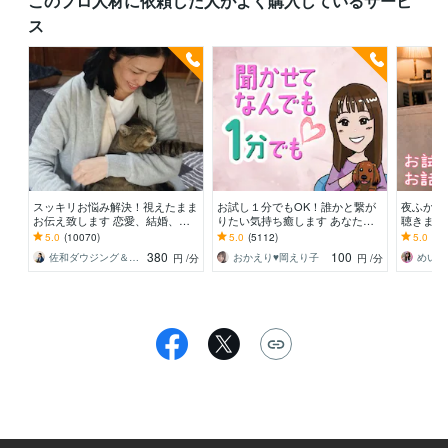
このプロ人材に依頼した人がよく購入しているサービ
ス
スッキリお悩み解決！視えたまま
お試し１分でもOK！誰かと繋が
夜ふかし
お伝え致します 恋愛、結婚、人
りたい気持ち癒します あなたが
聴きます
間関係、仕事、人生、ペットの気
主役/カウンセリングじゃない/た
話までN
5.0
(10070)
5.0
(5112)
5.0
(22
持ち等◎祈願付き
だ静かに寄り添います
どうぞ♡
380
100
佐和ダウジング＆スピリットメンター
おかえり♥️岡えり子
めい☘️
円
/分
円
/分