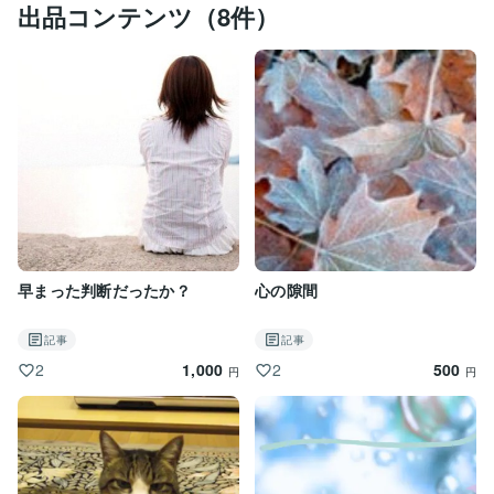
出品コンテンツ（8件）
あなたが今思っていることを、

ただただ、話してみてください。

ココナラのよしこが

じっくりと聞きますよ。

是非とも相談に来てください。

最近、

心理カウンセングアドバイザー (民間): 2025年　3月　
取得しました。

この免許取得しましたが、カウセリングの経験不足なの
で傾聴してお話を聴かせてもらいます。

早まった判断だったか？
心の隙間
最後までお読みになっていただき、ありがとうございま
す。

記事
記事
1,000
500
2
2
円
円
　あなたと繋がるお電話お待ちしてます。
