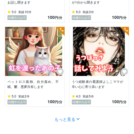
あなたの気持ちがわかると思います。

お話し聞きます
が1分から聞きます
5.0
10
5.0
3
実績
件
実績
件
100
100
円
/分
円
/分
待機中のみ可
待機中のみ可
✿*ﾟ･.｡.:*✿*ﾟ･.｡.:*✿*ﾟ･｡.:*✿✿

「ココナラの電話相談」でお話しに来て下さいね。

心、体の不安、介護の疲れなど。愚痴聞きます。

その疲れた気持ち、我慢しなくてもいいいいです。

吐き出してください。

ペットロス孤独、自分責め、不
うつ経験者の看護師よしこママが
眠、鬱、悪夢共有します
辛い心に寄り添います
話しすることでスッキリして少しでも

精神的な安らぎを与えらばと思います。

5.0
2
4.0
5
実績
件
実績
件
100
100
円
/分
円
/分
待機中のみ可
待機中のみ可
心の悩みは、実体験をしているため辛さは

もっと見る
理解しているつもりです。

あなたの苦しみや傷により深く寄り添えると思います。
