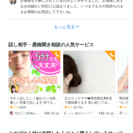
お母様を大事にされているのがよく分かりました。お母様に対す
るきめ細かい対応に心温まりました。いつまでもその気持ちのま
まお母様のお世話して下さいね。
もっと見る
話し相手・愚痴聞き相談の人気サービス
今すぐ話したい！疲れている時…
元スナックママ❤️男性限定❣️本音
男性限定
優しい言葉で話します 何でもど
で相談乗ります 私に頼ってみま
ついて聴
うぞ✨愚痴/恋愛♡/雑談/寂しい/モ
せんか❤️ 味方になります。
きな趣味
5.0
(334)
5.0
(2170)
5.0
(63
ヤモヤ/楽しい♪
ʕ•ᴥ•ʔ
100
140
雪水三つ葉☘️あったかコミュニケーション
いい歳のエリー♡
こころ
円
/分
円
/分