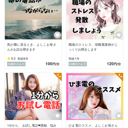
Ｈ2０年代職場のストレスにて顎関節症発症、口が開か
なくなり

パニックとなり不眠となりました。

病院受診、診察の結果抗精神薬処方され

約1年間内服しました。

うつ病と診断されました。

死が隣に居るとき、よしこお母さ
職場のストレス、現職看護師がじ
数年後精神病院就職後仕事に慣れず、パニック障害も発
んがお話を聞きます
っくりお聞きします
病しました。

5.0
6
1
実績
件
実績
件
100
120
円
/分
円
/分
待機中のみ可
待機中のみ可
内服治療・休職にて心と体を休めてました。

その後　老人ホームの看護師勤務をしました。

家庭でお世話ができない利用者さまの苦労、

ストレスは理解出来ます。

食事介助、オムツ交換、身体の清潔に保つ為身体拭き、
体力が入ります。

これらの大変な体験をしてきた私だから

1分から、 お試し電話❤︎愚痴、悩み
ひま電のススメ、よしこお母さん