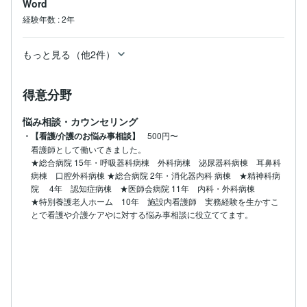
Word
経験年数
:
2年
もっと見る（他2件）
得意分野
悩み相談・カウンセリング
・【看護/介護のお悩み事相談】
500円〜
看護師として働いてきました。

★総合病院 15年・呼吸器科病棟　外科病棟　泌尿器科病棟　耳鼻科
病棟　口腔外科病棟 ★総合病院 2年・消化器内科 病棟　★精神科病
院 　4年　認知症病棟　★医師会病院 11年　内科・外科病棟　

★特別養護老人ホーム　10年　施設内看護師　実務経験を生かすこ
とで看護や介護ケアやに対する悩み事相談に役立ててます。
