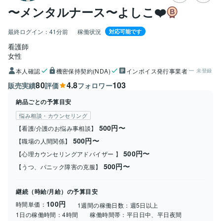
〜メンタルナース〜よしこ❤️
最終ログイン：
41分前
稼働状況
対応可能です
看護師
女性
本人確認
機密保持契約(NDA)
インボイス発行事業者
未登録
80
4.8
103
販売実績
評価
フォロワー
納品ごとの予算目安
悩み相談・カウンセリング
500円〜
【看護/介護のお悩み事相談】
500円〜
【職場の人間関係】
500円〜
【心理カウンセリングアドバイザー 】
500円〜
【うつ、パニック障害の克服】
継続（時給/月給）の予算目安
100円
時間単価：
1週間の稼働日数：
週5日以上
1日の稼働時間：
4時間
稼働時間帯：
平日日中、平日夜間