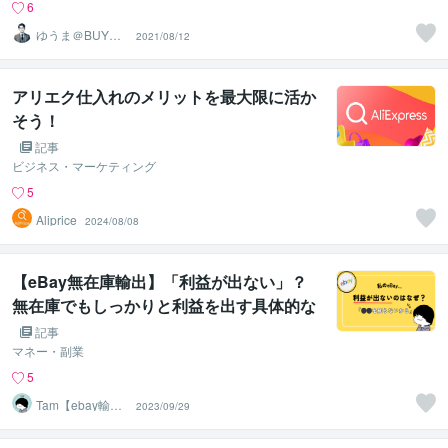
6
ゆうま＠BUYMA
2021/08/12
物販支援
アリエク仕入れのメリットを最大限に活か
そう！
記事
ビジネス・マーケティング
5
Aliprice
2024/08/08
【eBay無在庫輸出】「利益が出ない」？
無在庫でもしっかりと利益を出す具体的な
ストア構築の方法【2025最新】
記事
マネー・副業
5
Tam【ebay輸出
2023/09/29
コンサルタン
ト】