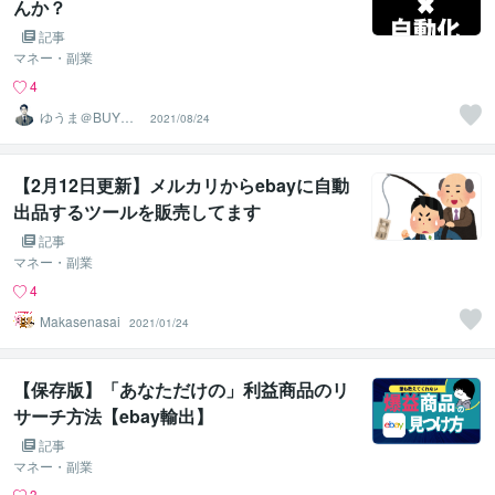
んか？
記事
マネー・副業
4
ゆうま＠BUYMA
2021/08/24
物販支援
【2月12日更新】メルカリからebayに自動
出品するツールを販売してます
記事
マネー・副業
4
Makasenasai
2021/01/24
【保存版】「あなただけの」利益商品のリ
サーチ方法【ebay輸出】
記事
マネー・副業
3