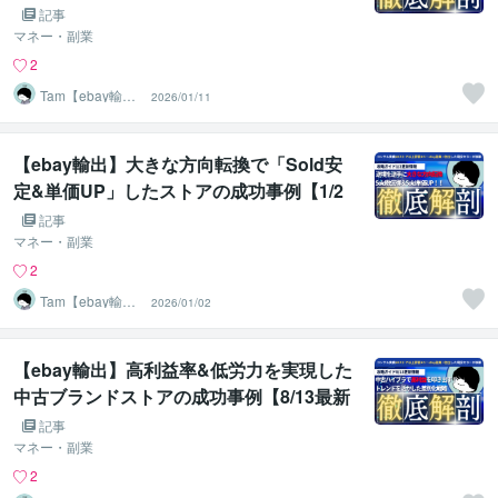
版】
記事
マネー・副業
2
Tam【ebay輸出
2026/01/11
コンサルタン
ト】
【ebay輸出】大きな方向転換で「Sold安
定&単価UP」したストアの成功事例【1/2
最新版】
記事
マネー・副業
2
Tam【ebay輸出
2026/01/02
コンサルタン
ト】
【ebay輸出】高利益率&低労力を実現した
中古ブランドストアの成功事例【8/13最新
版】
記事
マネー・副業
2