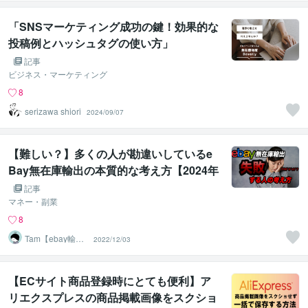
「SNSマーケティング成功の鍵！効果的な
投稿例とハッシュタグの使い方」
記事
ビジネス・マーケティング
8
serizawa shiori
2024/09/07
【難しい？】多くの人が勘違いしているe
Bay無在庫輸出の本質的な考え方【2024年
最新】
記事
マネー・副業
8
Tam【ebay輸出
2022/12/03
コンサルタン
ト】
【ECサイト商品登録時にとても便利】ア
リエクスプレスの商品掲載画像をスクショ