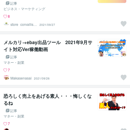
せず一括で保存する方法
記事
ビジネス・マーケティング
8
store_corvallis0
2021/09/27
321
メルカリ→ebay出品ツール 2021年9月サ
イト対応Ver稼働動画
記事
マネー・副業
7
Makasenasai
2021/09/26
恐ろしく売上をあげる素人・・・悔しくな
るね
記事
マネー・副業
7