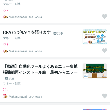
マネー・副業
2
Makasenasai
2021/06/14
RPAとは何か？を語ります
記事
マネー・副業
2
Makasenasai
2021/05/30
【動画】自動化ツールよくあるエラー集拡
張機能再インストール編 最初からエラー
を吐く人は要チェック
記事
マネー・副業
2
Makasenasai
2021/05/04