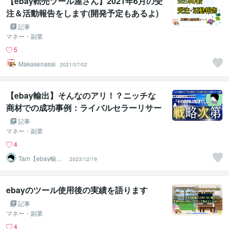
【ebay転売ツール屋さん】2021年6月の受
注＆活動報告をします(開発予定もあるよ)
記事
マネー・副業
5
Makasenasai
2021/07/02
【ebay輸出】そんなのアリ！？ニッチな
商材での成功事例：ライバルセラーリサー
チ【12/19更新最新版】
記事
マネー・副業
4
Tam【ebay輸出
2023/12/19
コンサルタン
ト】
ebayのツール使用後の実績を語ります
記事
マネー・副業
4