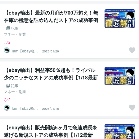
ト】
【ebay輸出】最新の月商が700万超え！無
在庫の極意を詰め込んだストアの成功事例
【1/27最新版】
記事
マネー・副業
2
Tam【ebay輸出
2026/01/26
コンサルタン
ト】
【ebay輸出】利益率50％超も！ライバル
少のニッチなストアの成功事例【1/18最新
版】
記事
マネー・副業
2
Tam【ebay輸出
2026/01/18
コンサルタン
ト】
【ebay輸出】販売開始5ヶ月で急速成長を
遂げる新規ストアの成功事例【1/12最新