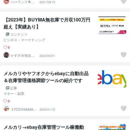
⭐️⭐️⭐️ランク☘ヤ
2021/09/15
フオクマスター
【2023年】BUYMA無在庫で月収100万円
超え【実績あり】
コンテンツ
ビジネス・マーケティング
6
かずき＠無在庫
2023/05/01
物販総合研究
メルカリやヤフオクからebayに自動出品
＆在庫管理価格調節ツールの紹介です
記事
マネー・副業
6
３代目makasen
2022/01/12
asai
メルカリ→ebay在庫管理ツール稼働動