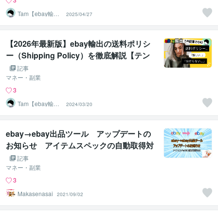
Tam【ebay輸出
2025/04/27
コンサルタン
ト】
【2026年最新版】ebay輸出の送料ポリシ
ー（Shipping Policy）を徹底解説【テン
プレ設定】
記事
マネー・副業
3
Tam【ebay輸出
2024/03/20
コンサルタン
ト】
ebay→ebay出品ツール アップデートの
お知らせ アイテムスペックの自動取得対
応
記事
マネー・副業
3
Makasenasai
2021/09/02