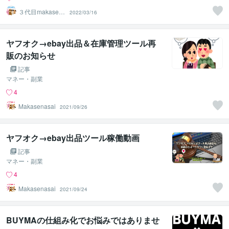
３代目makasen
2022/03/16
asai
ヤフオク→ebay出品＆在庫管理ツール再
販のお知らせ
記事
マネー・副業
4
Makasenasai
2021/09/26
ヤフオク→ebay出品ツール稼働動画
記事
マネー・副業
4
Makasenasai
2021/09/24
BUYMAの仕組み化でお悩みではありませ