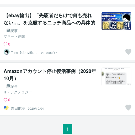
フオクマスター
【ebay輸出】「先駆者だらけで何も売れ
ない…」を克服するニッチ商品への具体的
なアプローチ方法【3/18最新版】
記事
マネー・副業
0
Tam【ebay輸出
2025/03/17
コンサルタン
ト】
Amazonアカウント停止復活事例（2020年
10月）
記事
IT・テクノロジー
0
吉田航基
2020/10/04
1