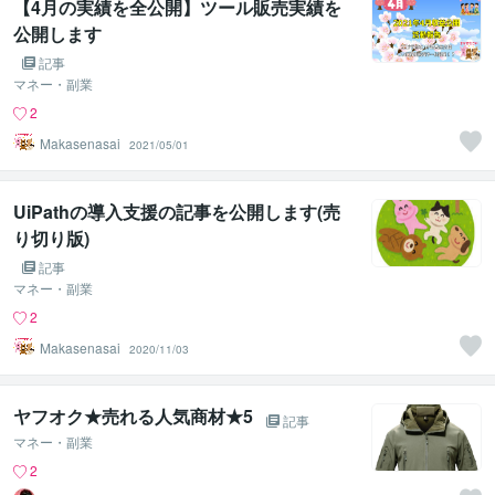
【4月の実績を全公開】ツール販売実績を
公開します
記事
マネー・副業
2
Makasenasai
2021/05/01
UiPathの導入支援の記事を公開します(売
り切り版)
記事
マネー・副業
2
Makasenasai
2020/11/03
ヤフオク★売れる人気商材★5
記事
マネー・副業
2