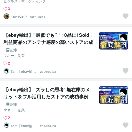
ビジネス・マーケティング
3
Kazu5317
2020/10/11
【ebay輸出】”最低でも”「10品に1Sold」
利益商品のアンテナ感度の高いストアの成
功事例【2/23最新版】
記事
マネー・副業
2
Tam【ebay輸出
2026/02/23
コンサルタン
ト】
【ebay輸出】”ズラしの思考”無在庫のメ
リットをフル活用したストアの成功事例
【2/8最新版】
記事
マネー・副業
2
Tam【ebay輸出
2026/02/08
コンサルタン