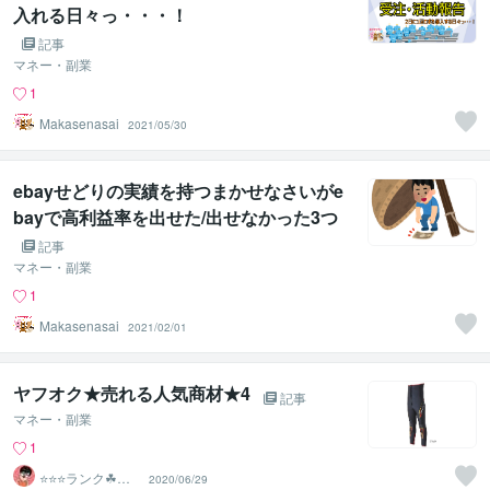
入れる日々っ・・・！
記事
マネー・副業
1
Makasenasai
2021/05/30
ebayせどりの実績を持つまかせなさいがe
bayで高利益率を出せた/出せなかった3つ
の商品を紹介します
記事
マネー・副業
1
Makasenasai
2021/02/01
ヤフオク★売れる人気商材★4
記事
マネー・副業
1
⭐️⭐️⭐️ランク☘ヤ
2020/06/29