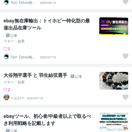
Tam【ebay輸出
2025/08/12
コンサルタン
ト】
ebay無在庫輸出：トイホビー特化型の最
速出品在庫ツール
記事
マネー・副業
2
Tam【ebay輸出
2023/07/16
コンサルタン
ト】
大谷翔平選手 と 羽生結弦選手
記事
マネー・副業
2
〜みお〜
2023/07/16
ebayツール、初心者/中級者以上で取るべ
き利用戦略を記載します
記事