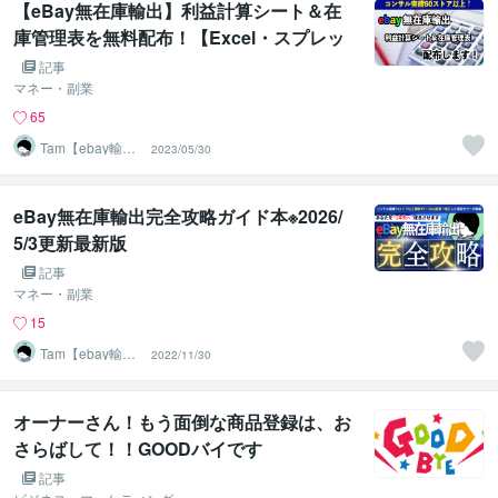
【eBay無在庫輸出】利益計算シート＆在
庫管理表を無料配布！【Excel・スプレッ
ドシート】
記事
マネー・副業
65
Tam【ebay輸出
2023/05/30
コンサルタン
ト】
eBay無在庫輸出完全攻略ガイド本※2026/
5/3更新最新版
記事
マネー・副業
15
Tam【ebay輸出
2022/11/30
コンサルタン
ト】
オーナーさん！もう面倒な商品登録は、お
さらばして！！GOODバイです
記事