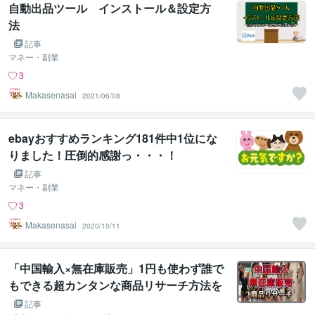
自動出品ツール インストール＆設定方
法
記事
マネー・副業
3
Makasenasai
2021/06/08
ebayおすすめランキング181件中1位にな
りました！圧倒的感謝っ・・・！
記事
マネー・副業
3
Makasenasai
2020/10/11
「中国輸入×無在庫販売」1円も使わず誰で
もできる超カンタンな商品リサーチ方法を
公開
記事