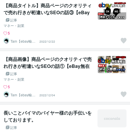
【商品タイトル】商品ページのクオリティ
で売れ行きが桁違いなSEOの話③【eBay
無在庫輸出】
記事
マネー・副業
5
Tam【ebay輸出
2022/12/22
コンサルタン
ト】
【商品画像】商品ページのクオリティで売
れ行きが桁違いなSEOの話①【eBay無在
庫輸出】
記事
マネー・副業
5
Tam【ebay輸出
2022/12/04
コンサルタン
ト】
長いことバイマのバイヤー様のお手伝いを
しております。
記事