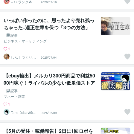
⭐️⭐️⭐️ランク☘ヤ
2020/07/19
フオクマスター
いっぱい作ったのに、思ったより売れ残っ
ちゃった..適正在庫を保つ「3つの方法」
記事
ビジネス・マーケティング
1
しん｜つくり手
2025/07/04
応援サポーター
【ebay輸出】メルカリ300円商品で利益50
00円稼ぐ！ライバルの少ない低単価ストア
の成功事例【6/9最新版】
記事
マネー・副業
1
Tam【ebay輸出
2025/06/09
コンサルタン
ト】
【5月の受注・稼働報告】2日に1回ロボを