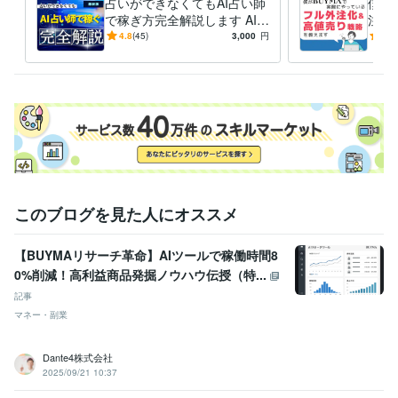
占いができなくてもAI占い師
僕が
で稼ぎ方完全解説します AIで
注化
いますぐ占い師になれる最強
外注
4.8
(45)
3,000
円
4.9
の副業！
たい
このブログを見た人にオススメ
【BUYMAリサーチ革命】AIツールで稼働時間8
0%削減！高利益商品発掘ノウハウ伝授（特...
記事
マネー・副業
Dante4株式会社
2025/09/21 10:37