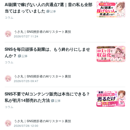
AI副業で稼げない人の共通点7選｜昔の私も全部
当てはまっていました
記事
コラム
うさ丸｜SNS挫折者のAIリスタート裏技
2026/07/27 11:24
SNSを毎日頑張る副業は、もう終わりにしませ
んか？
記事
コラム
うさ丸｜SNS挫折者のAIリスタート裏技
2026/07/25 09:47
SNS不要でAIコンテンツ販売は本当にできる？
私が初月14部売れた方法
記事
コラム
うさ丸｜SNS挫折者のAIリスタート裏技
2026/07/26 12:00