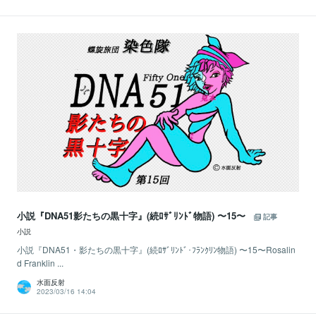
小説『DNA51影たちの黒十字』(続ﾛｻﾞﾘﾝﾄﾞ物語) 〜15〜
記事
小説
小説『DNA51・影たちの黒十字』(続ﾛｻﾞﾘﾝﾄﾞ･ﾌﾗﾝｸﾘﾝ物語) 〜15〜Rosalin
d Franklin ...
水面反射
2023/03/16 14:04