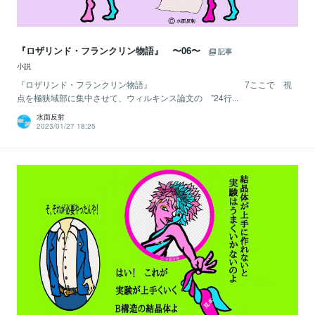
『ロザリンド・フランクリン物語』 〜06〜
記事
小説
『ロザリンド・フランクリン物語』 7ここで 視
点を極狭域部に集中させて、ウィルキンス論文の ”24行...
水面反射
2023/01/27 18:25