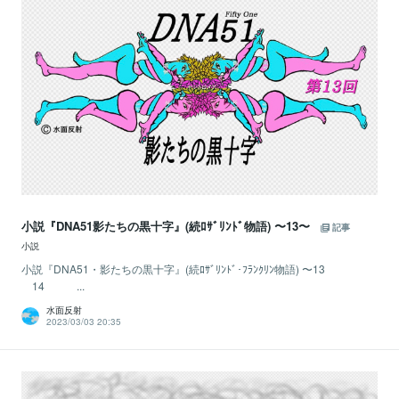
小説『DNA51影たちの黒十字』(続ﾛｻﾞﾘﾝﾄﾞ物語) 〜13〜
記事
小説
小説『DNA51・影たちの黒十字』(続ﾛｻﾞﾘﾝﾄﾞ･ﾌﾗﾝｸﾘﾝ物語) 〜13
14 ...
水面反射
2023/03/03 20:35