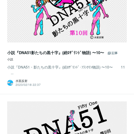
小説『DNA51影たちの黒十字』(続ﾛｻﾞﾘﾝﾄﾞ物語) 〜10〜
記事
小説
小説『DNA51・影たちの黒十字』(続ﾛｻﾞﾘﾝﾄﾞ･ﾌﾗﾝｸﾘﾝ物語) 〜10〜 11
...
水面反射
2023/02/18 22:37