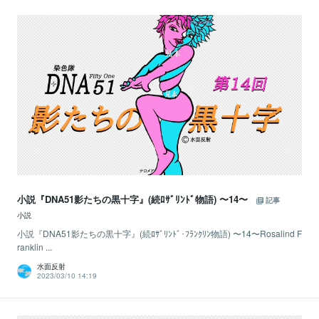
小説『DNA51影たちの黒十字』(続ﾛｻﾞﾘﾝﾄﾞ物語) 〜14〜
記事
小説
小説『DNA51影たちの黒十字』(続ﾛｻﾞﾘﾝﾄﾞ･ﾌﾗﾝｸﾘﾝ物語) 〜14〜Rosalind F
ranklin ...
水面反射
2023/03/10 14:19