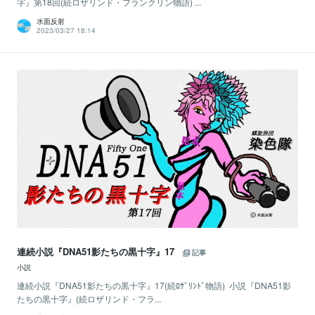
字』第18回(続ロザリンド・フランクリン物語) ...
水面反射
2023/03/27 18:14
連続小説『DNA51影たちの黒十字』17
記事
小説
連続小説『DNA51影たちの黒十字』17(続ﾛｻﾞﾘﾝﾄﾞ物語) 小説『DNA51影
たちの黒十字』(続ロザリンド・フラ...