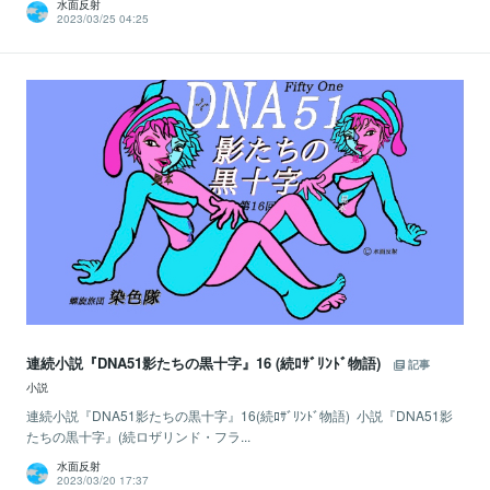
水面反射
2023/03/25 04:25
連続小説『DNA51影たちの黒十字』16 (続ﾛｻﾞﾘﾝﾄﾞ物語)
記事
小説
連続小説『DNA51影たちの黒十字』16(続ﾛｻﾞﾘﾝﾄﾞ物語) 小説『DNA51影
たちの黒十字』(続ロザリンド・フラ...
水面反射
2023/03/20 17:37