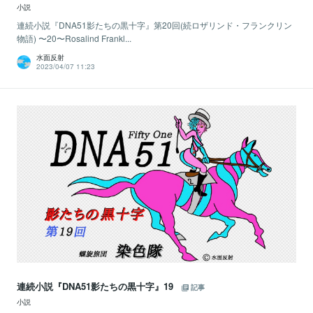
小説
連続小説『DNA51影たちの黒十字』第20回(続ロザリンド・フランクリン
物語) 〜20〜Rosalind Frankl...
水面反射
2023/04/07 11:23
連続小説『DNA51影たちの黒十字』19
記事
小説