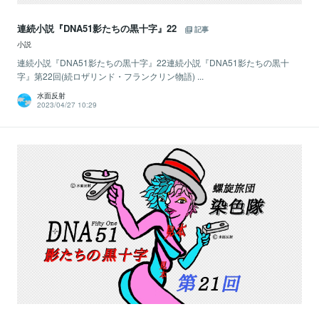
連続小説『DNA51影たちの黒十字』22
記事
小説
連続小説『DNA51影たちの黒十字』22連続小説『DNA51影たちの黒十
字』第22回(続ロザリンド・フランクリン物語) ...
水面反射
2023/04/27 10:29