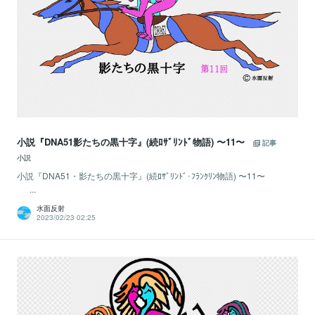
小説『DNA51影たちの黒十字』(続ﾛｻﾞﾘﾝﾄﾞ物語) 〜11〜
記事
小説
小説『DNA51・影たちの黒十字』(続ﾛｻﾞﾘﾝﾄﾞ･ﾌﾗﾝｸﾘﾝ物語) 〜11〜
...
水面反射
2023/02/23 02:25