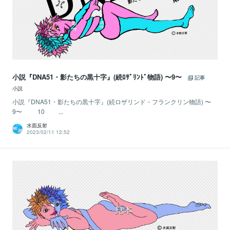
小説『DNA51・影たちの黒十字』(続ﾛｻﾞﾘﾝﾄﾞ物語) 〜9〜
記事
小説
小説『DNA51・影たちの黒十字』(続ロザリンド・フランクリン物語) 〜
9〜 10 ...
水面反射
2023/02/11 12:52