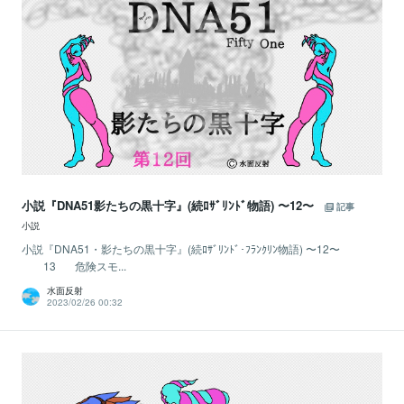
小説『DNA51影たちの黒十字』(続ﾛｻﾞﾘﾝﾄﾞ物語) 〜12〜
記事
小説
小説『DNA51・影たちの黒十字』(続ﾛｻﾞﾘﾝﾄﾞ･ﾌﾗﾝｸﾘﾝ物語) 〜12〜
13 危険スモ...
水面反射
2023/02/26 00:32