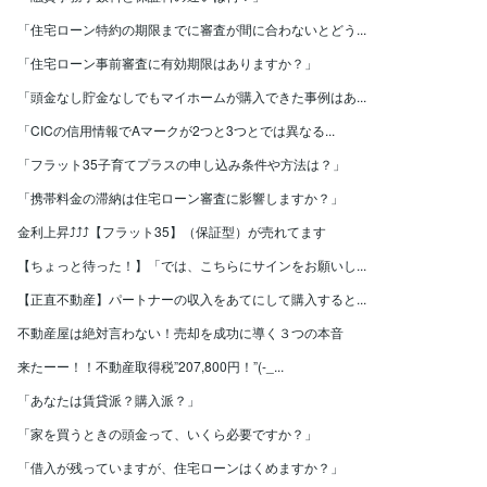
「住宅ローン特約の期限までに審査が間に合わないとどう...
「住宅ローン事前審査に有効期限はありますか？」
「頭金なし貯金なしでもマイホームが購入できた事例はあ...
「CICの信用情報でAマークが2つと3つとでは異なる...
「フラット35子育てプラスの申し込み条件や方法は？」
「携帯料金の滞納は住宅ローン審査に影響しますか？」
金利上昇⤴⤴⤴【フラット35】（保証型）が売れてます
【ちょっと待った！】「では、こちらにサインをお願いし...
【正直不動産】パートナーの収入をあてにして購入すると...
不動産屋は絶対言わない！売却を成功に導く３つの本音
来たーー！！不動産取得税”207,800円！”(-_...
「あなたは賃貸派？購入派？」
「家を買うときの頭金って、いくら必要ですか？」
「借入が残っていますが、住宅ローンはくめますか？」