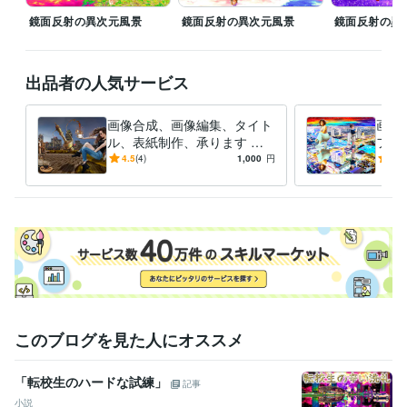
鏡面反射の異次元風景
鏡面反射の異次元風景
鏡面反射の異
出品者の人気サービス
画像合成、画像編集、タイト
画像
ル、表紙制作、承ります シ
フト
ュールで異次元な世界の空間
で、
4.5
(4)
1,000
円
-
(1)
演出をします。
す！
このブログを見た人にオススメ
「転校生のハードな試練」
記事
小説