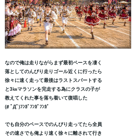
なので俺は走りながらまず最初ペースを凄く
落としてのんびり走りゴール近くに行ったら
徐々に速く走って最後はラストスパートする
と3㎞マラソンを完走する為にクラスの子が
教えてくれた事を落ち着いて復唱した
(# ﾟДﾟ)ﾌﾝｶﾞﾌﾝｶﾞﾌﾝｶﾞ
でも自分のペースでのんびり走ってたら全員
その速さでも俺より速く徐々に離されて行き