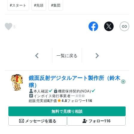
#スタート
#先頭
#集団
5
一覧に戻る
鏡面反射デジタルアート製作所（鈴木
穣）
本人確認
機密保持契約(NDA)
インボイス発行事業者
未登録
総販売実績
8
評価
4.8
フォロワー
116
無料で見積り相談
メッセージを送る
フォロー
116