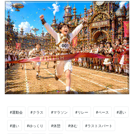
#運動会
#クラス
#マラソン
#リレー
#ペース
#遅い
#速い
#ゆっくり
#休憩
#休む
#ラストスパート