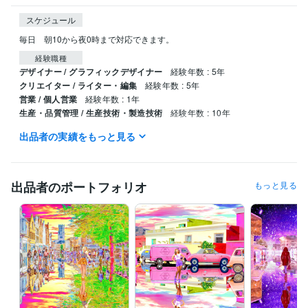
スケジュール
毎日　朝10から夜0時まで対応できます。
経験職種
デザイナー / グラフィックデザイナー
経験年数 : 5年
クリエイター / ライター・編集
経験年数 : 5年
営業 / 個人営業
経験年数 : 1年
生産・品質管理 / 生産技術・製造技術
経験年数 : 10年
出品者の実績をもっと見る
職歴
デニーズ
1991年3月 ~ 1999年5月
得意分野
出品者のポートフォリオ
もっと見る
動画編集・映像制作
画像合成、画像修正、タイトル制作、ブログ
合成画像
合成写真
タイトル制作
表紙制作
ブログ記事
アフェリエイト
ニュース記事
スチームパンク
サイバーパンク
小説
学歴
東京都立工芸高等学校
1988年3月 ~ 1990年2月