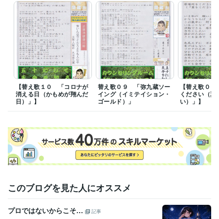
ＭＯＳ検定Ｗｏｒｄ２００７
取得年 : 2011年
ＭＯＳ検定ＰｏｗｅｒＰｏｉｎｔ２００７
取得年 : 2011年
ＭＯＳ検定Ａｃｃｅｓｓ２００７
取得年 : 2014年
メンタルヘルスマネジメント検定Ⅲ種（セルフケア）
取得年 : 2017
年
メンタルヘルスマネジメント検定Ⅱ種（ラインケア）
取得年 : 2017
年
セルフ・カウンセリング普及協会 メンタルケア・アドバイザー
取
得年 : 2018年
【替え歌１０ 「コロナが
替え歌０９ 「弥九蔵ソー
【替え歌０８
日本カウンセリング普及協会 認定心理カウンセラー２級
取得年 : 2
消える日（かもめが翔んだ
イング（イミテイション・
ください（翼
019年
日）」】
ゴールド）」
い）」】
一般財団法人日本能力開発推進協会 産業心理カウンセラー
取得年 :
2020年
一般社団法人日本人材育成協会 一級労務管理士
取得年 : 2018年
日本カウンセリング普及協会 認定メンタルヘルス指導員
取得年 : 2
021年
得意分野
悩み相談・カウンセリング
うつの相談、人間関係、その他
うつ 人間関係 仕事
このブログを見た人にオススメ
住まい・美容・生活相談
替え歌、川柳、エッセー、その他
文芸 エッセー 川柳
プロではないからこそ…
記事