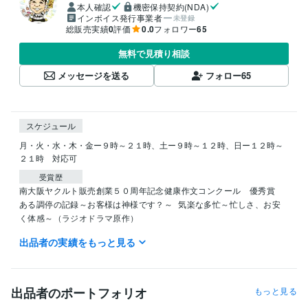
本人確認
機密保持契約(NDA)
インボイス発行事業者
未登録
総販売実績
0
評価
0.0
フォロワー
65
無料で見積り相談
メッセージを送る
フォロー
65
スケジュール
月・火・水・木・金ー９時～２１時、土ー９時～１２時、日ー１２時～
２１時　対応可
受賞歴
南大阪ヤクルト販売創業５０周年記念健康作文コンクール　優秀賞
ある調停の記録～お客様は神様です？～
気楽な多忙～忙しさ、お安
く体感～（ラジオドラマ原作）
出品者の実績をもっと見る
資格・検定
英検３級
取得年 : 1989年
日商簿記検定三級
取得年 : 1996年
食品衛生責任者
取得年 : 2002年
出品者のポートフォリオ
もっと見る
ＭＯＳ検定Ｅｘｃｅｌ２００７
取得年 : 2011年