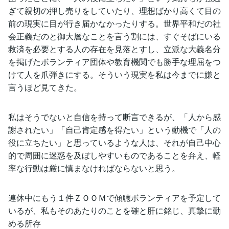
ぎて親切の押し売りをしていたり、理想ばかり高くて目の
前の現実に目が行き届かなかったりする。世界平和だの社
会正義だのと御大層なことを言う割には、すぐそばにいる
救済を必要とする人の存在を見落とすし、立派な大義名分
を掲げたボランティア団体や教育機関でも勝手な理屈をつ
けて人を爪弾きにする。そういう現実を私は今までに嫌と
言うほど見てきた。
私はそうでないと自信を持って断言できるが、「人から感
謝されたい」「自己肯定感を得たい」という動機で「人の
役に立ちたい」と思っているような人は、それが自己中心
的で周囲に迷惑を及ぼしやすいものであることを弁え、軽
率な行動は厳に慎まなければならないと思う。
連休中にもう１件ＺＯＯＭで傾聴ボランティアを予定して
いるが、私もそのあたりのことを確と肝に銘じ、真摯に勤
める所存