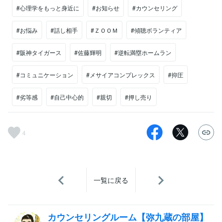
#心理学をもっと身近に
#お知らせ
#カウンセリング
#お悩み
#話し相手
#ＺＯＯＭ
#傾聴ボランティア
#阪神タイガース
#佐藤輝明
#逆転満塁ホームラン
#コミュニケーション
#メサイアコンプレックス
#抑圧
#劣等感
#自己中心的
#親切
#押し売り
4
一覧に戻る
カウンセリングルーム【弥九蔵の部屋】