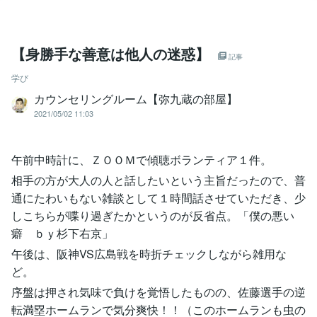
【身勝手な善意は他人の迷惑】
記事
学び
カウンセリングルーム【弥九蔵の部屋】
2021/05/02 11:03
午前中時計に、ＺＯＯＭで傾聴ボランティア１件。
相手の方が大人の人と話したいという主旨だったので、普
通にたわいもない雑談として１時間話させていただき、少
しこちらが喋り過ぎたかというのが反省点。「僕の悪い
癖 ｂｙ杉下右京」
午後は、阪神VS広島戦を時折チェックしながら雑用な
ど。
序盤は押され気味で負けを覚悟したものの、佐藤選手の逆
転満塁ホームランで気分爽快！！（このホームランも虫の