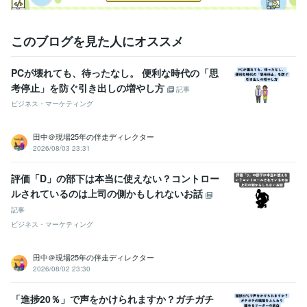
大手メディア企業【かずお】
2022年9月 ~ 2023年9月
大手国際物流会社【かずお】
2016年3月 ~ 2022年8月
このブログを見た人にオススメ
資格・検定
TOEIC
取得年 : 2014年
PCが壊れても、待ったなし。 便利な時代の「思
PMP（Project Management Professional）
取得年 : 2023年
考停止」を防ぐ引き出しの増やし方
記事
TOEFL
取得年 : 2009年
ビジネス・マーケティング
ビジネス・クリエイティブツール
WordPress:5年
Access:5年
Excel:10年
Google サイト:5年
田中＠現場25年の伴走ディレクター
Google スプレッドシート:5年
Google スライド:5年
2026/08/03 23:31
Google ドキュメント:5年
Keynote:5年
Numbers:5年
Pages:5年
PowerPoint:10年
Word:10年
Salesforce:5年
Domo:5年
Power BI:5年
評価「D」の部下は本当に使えない？コントロー
Tableau:5年
Asana:5年
ChatGPT:4年
Bard:3年
DALL-E:3年
ルされているのは上司の側かもしれないお話
得意分野
記事
学習指導・資格・キャリア相談
プロキャリアコーチが言語化をお手
ビジネス・マーケティング
伝い
転職アドバイス（履歴書・職歴添削）
経営学全般の知識（MB
A）
田中＠現場25年の伴走ディレクター
MBA
転職
履歴書
職務経歴書
キャリア
コーチング
資料作成
2026/08/02 23:30
コンサル
ビジネス代行・事務代行
パワーポイント作成（ロジカルｘ伝わる）
「進捗20％」で声をかけられますか？ガチガチ
コンサル
資料作成
ロジカル
プレゼン
伝わる