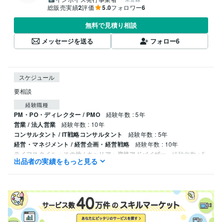
総販売実績
2
評価
5.0
フォロワー
6
無料で見積り相談
メッセージを送る
フォロー
6
スケジュール
要相談
経験職種
PM・PO・ディレクター / PMO
経験年数 : 5年
営業 / 法人営業
経験年数 : 10年
コンサルタント / IT戦略コンサルタント
経験年数 : 5年
経営・マネジメント / 経営企画・経営戦略
経験年数 : 10年
ライフスタイル・その他 / キャリア・資格アドバイザー
経験年数 : 5
出品者の実績をもっと見る
年
職歴
大手総合コンサルティングファーム【ゆうのじ】
2021年3月 ~ 現在
大手金融SaaS企業【かずお】
2024年9月 ~ 現在
大手国際物流会社【ゆうのじ】
2016年3月 ~ 2021年2月
人材ベンチャー【かずお】
2023年10月 ~ 現在