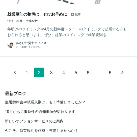
就業規則の整備は、ぜひお早めに
記事
法律・税務・士業全般
年明けのタイミングや4月の新年度スタートのタイミングで起業する方も
おられると思います。ぜひ、起業のタイミングで就業規則も...
あさひ社労士オフィス
2024/01/17 04:59
…
1
2
3
4
5
6
6
最新ブログ
雇用契約書や就業規則は、もう準備しましたか？
10月から労働条件の通知事項が変わります
新しいオプションサービスのご案内
今こそ、就業規則を作成・整備しませんか？