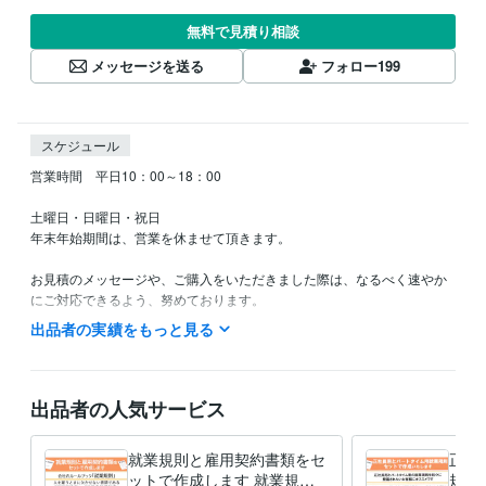
無料で見積り相談
メッセージを送る
フォロー
199
スケジュール
営業時間　平日10：00～18：00

土曜日・日曜日・祝日

年末年始期間は、営業を休ませて頂きます。

お見積のメッセージや、ご購入をいただきました際は、なるべく速やか
にご対応できるよう、努めております。

（平日でしたら、3時間以内にはご対応できるように努めております。土
出品者の実績をもっと見る
曜・日曜・祝日は定休日のため、ご対応できないことがあります。）

なお、営業時間外にご連絡を頂いた場合は、翌朝以降のご返信となるこ
とがございます。ご了承のほど、お願いいたします。

出品者の人気サービス
出品サービスが「満枠対応中」の場合は、お見積またはDMからご相談く
就業規則と雇用契約書類をセ
正社
ットで作成します 就業規則
規則