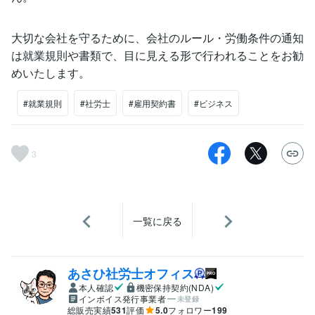
大切な会社を守るために、会社のルール・労働条件の通知
は就業規則や書類で、目に見える形で行われることをお勧
めいたします。
#就業規則
#社労士
#雇用契約書
#ビジネス
3
一覧に戻る
あさひ社労士オフィス
本人確認
機密保持契約(NDA)
インボイス発行事業者
未登録
総販売実績
531
評価
5.0
フォロワー
199