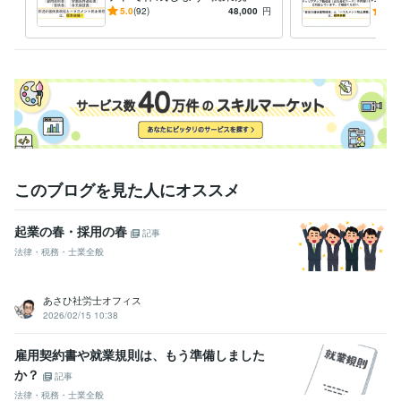
経験職種
と雇用契約書類で、大切な会
正社
5.0
(92)
48,000
円
4.8
士業・専門職 / 社会保険労務士
経験年数 : 11年
社をしっかりサポートします
はっ
ライフスタイル・その他 / その他
経験年数 : 10年
けで
職歴
あさひ社労士オフィス
2014年8月 ~ 現在
セブンイレブン前橋元総社町北店
2004年3月 ~ 2014年7月
資格・検定
社会保険労務士
取得年 : 2013年
日商簿記検定2級
取得年 : 2004年
このブログを見た人にオススメ
社会福祉士
取得年 : 2002年
その他ツール
起業の春・採用の春
記事
就業規則の作成:11年
法律・税務・士業全般
雇用契約書をはじめとする雇用契約書類の作成:11年
得意分野
あさひ社労士オフィス
コンサルティング・士業
就業規則の作成（￥30,000～）
雇用契約
2026/02/15 10:38
書など、雇用関係書類の作成
書類・契約書作成
人事・労務
士業
社会保険労務士
就業規則
雇用契約書や就業規則は、もう準備しました
ビジネス代行
雇用契約書
労働条件通知書
ビジネスサポート
36協定
か？
記事
学歴
法律・税務・士業全般