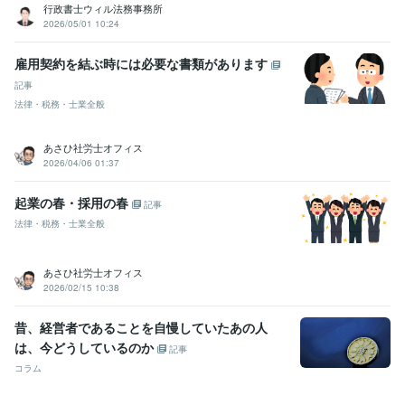
得意分野
行政書士ウィル法務事務所
コンサルティング・士業
就業規則の作成（￥30,000～）
雇用契約
2026/05/01 10:24
書など、雇用関係書類の作成
書類・契約書作成
人事・労務
士業
社会保険労務士
就業規則
雇用契約を結ぶ時には必要な書類があります
ビジネス代行
雇用契約書
労働条件通知書
ビジネスサポート
36協定
記事
学歴
法律・税務・士業全般
立正大学
1999年3月 ~ 2003年2月
あさひ社労士オフィス
2026/04/06 01:37
起業の春・採用の春
記事
法律・税務・士業全般
あさひ社労士オフィス
2026/02/15 10:38
昔、経営者であることを自慢していたあの人
は、今どうしているのか
記事
コラム