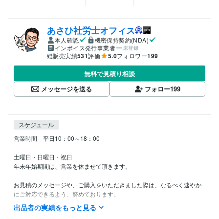
あさひ社労士オフィス
本人確認
機密保持契約(NDA)
インボイス発行事業者
未登録
総販売実績
531
評価
5.0
フォロワー
199
無料で見積り相談
メッセージを送る
フォロー
199
スケジュール
営業時間　平日10：00～18：00

土曜日・日曜日・祝日

年末年始期間は、営業を休ませて頂きます。

お見積のメッセージや、ご購入をいただきました際は、なるべく速やか
にご対応できるよう、努めております。

（平日でしたら、3時間以内にはご対応できるように努めております。土
出品者の実績をもっと見る
曜・日曜・祝日は定休日のため、ご対応できないことがあります。）
