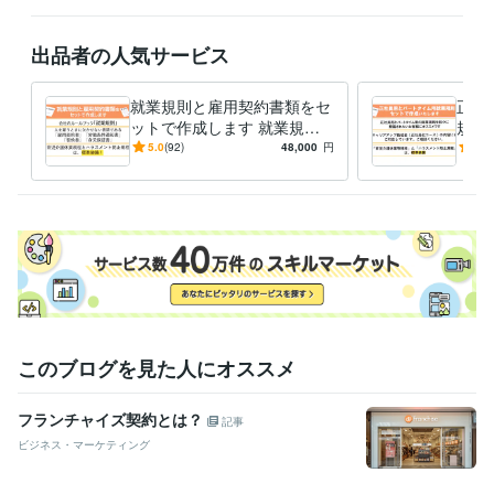
なお、営業時間外にご連絡を頂いた場合は、翌朝以降のご返信となるこ
とがございます。ご了承のほど、お願いいたします。

出品者の人気サービス
出品サービスが「満枠対応中」の場合は、お見積またはDMからご相談く
就業規則と雇用契約書類をセ
正社
ットで作成します 就業規則
規則
経験職種
と雇用契約書類で、大切な会
正社
5.0
(92)
48,000
円
4.8
士業・専門職 / 社会保険労務士
経験年数 : 11年
社をしっかりサポートします
はっ
ライフスタイル・その他 / その他
経験年数 : 10年
けで
職歴
あさひ社労士オフィス
2014年8月 ~ 現在
セブンイレブン前橋元総社町北店
2004年3月 ~ 2014年7月
資格・検定
社会保険労務士
取得年 : 2013年
日商簿記検定2級
取得年 : 2004年
このブログを見た人にオススメ
社会福祉士
取得年 : 2002年
その他ツール
フランチャイズ契約とは？
記事
就業規則の作成:11年
ビジネス・マーケティング
雇用契約書をはじめとする雇用契約書類の作成:11年