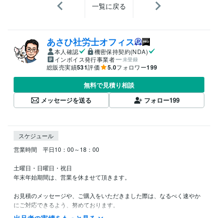
一覧に戻る
あさひ社労士オフィス
本人確認
機密保持契約(NDA)
インボイス発行事業者
未登録
総販売実績
531
評価
5.0
フォロワー
199
無料で見積り相談
メッセージを送る
フォロー
199
スケジュール
営業時間　平日10：00～18：00

土曜日・日曜日・祝日

年末年始期間は、営業を休ませて頂きます。

お見積のメッセージや、ご購入をいただきました際は、なるべく速やか
にご対応できるよう、努めております。

（平日でしたら、3時間以内にはご対応できるように努めております。土