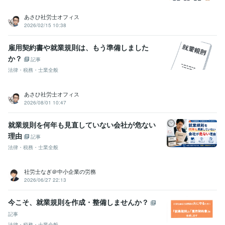
得意分野
あさひ社労士オフィス
コンサルティング・士業
就業規則の作成（￥30,000～）
雇用契約
2026/02/15 10:38
書など、雇用関係書類の作成
書類・契約書作成
人事・労務
士業
社会保険労務士
就業規則
雇用契約書や就業規則は、もう準備しました
ビジネス代行
雇用契約書
労働条件通知書
ビジネスサポート
36協定
か？
記事
学歴
法律・税務・士業全般
立正大学
1999年3月 ~ 2003年2月
あさひ社労士オフィス
2026/08/01 10:47
就業規則を何年も見直していない会社が危ない
理由
記事
法律・税務・士業全般
社労士なぎ＠中小企業の労務
2026/06/27 22:13
今こそ、就業規則を作成・整備しませんか？
記事
法律・税務・士業全般