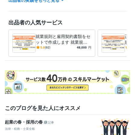
出品者の実績をもっと見る
曜・日曜・祝日は定休日のため、ご対応できないことがあります。）

なお、営業時間外にご連絡を頂いた場合は、翌朝以降のご返信となるこ
とがございます。ご了承のほど、お願いいたします。

出品者の人気サービス
出品サービスが「満枠対応中」の場合は、お見積またはDMからご相談く
就業規則と雇用契約書類をセ
正社
ットで作成します 就業規則
規則
経験職種
と雇用契約書類で、大切な会
正社
5.0
(92)
48,000
円
4.8
士業・専門職 / 社会保険労務士
経験年数 : 11年
社をしっかりサポートします
はっ
ライフスタイル・その他 / その他
経験年数 : 10年
けで
職歴
あさひ社労士オフィス
2014年8月 ~ 現在
セブンイレブン前橋元総社町北店
2004年3月 ~ 2014年7月
資格・検定
社会保険労務士
取得年 : 2013年
日商簿記検定2級
取得年 : 2004年
このブログを見た人にオススメ
社会福祉士
取得年 : 2002年
その他ツール
起業の春・採用の春
記事
就業規則の作成:11年
法律・税務・士業全般
雇用契約書をはじめとする雇用契約書類の作成:11年