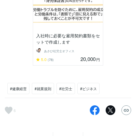
入社時に必要な雇用契約書類をセ
ットで作成します
あさひ社労士オフィス
20,000
5.0
円
(78)
#健康経営
#就業規則
#社労士
#ビジネス
6