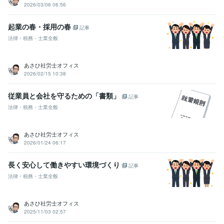
コンサルティング・士業
就業規則の作成（￥30,000～）
雇用契約
2026/03/06 06:56
書など、雇用関係書類の作成
書類・契約書作成
人事・労務
士業
社会保険労務士
就業規則
起業の春・採用の春
記事
ビジネス代行
雇用契約書
労働条件通知書
ビジネスサポート
36協定
法律・税務・士業全般
学歴
立正大学
1999年3月 ~ 2003年2月
あさひ社労士オフィス
2026/02/15 10:38
従業員と会社を守るための「書類」
記事
法律・税務・士業全般
あさひ社労士オフィス
2026/01/24 06:17
長く安心して働きやすい環境づくり
記事
法律・税務・士業全般
あさひ社労士オフィス
2025/11/03 02:57