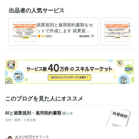
なお、営業時間外にご連絡を頂いた場合は、翌朝以降のご返信となるこ
とがございます。ご了承のほど、お願いいたします。

出品者の人気サービス
出品サービスが「満枠対応中」の場合は、お見積またはDMからご相談く
就業規則と雇用契約書類をセ
正社
ットで作成します 就業規則
規則
経験職種
と雇用契約書類で、大切な会
正社
5.0
(92)
48,000
円
4.8
士業・専門職 / 社会保険労務士
経験年数 : 11年
社をしっかりサポートします
はっ
ライフスタイル・その他 / その他
経験年数 : 10年
けで
職歴
あさひ社労士オフィス
2014年8月 ~ 現在
セブンイレブン前橋元総社町北店
2004年3月 ~ 2014年7月
資格・検定
社会保険労務士
取得年 : 2013年
日商簿記検定2級
取得年 : 2004年
このブログを見た人にオススメ
社会福祉士
取得年 : 2002年
その他ツール
AIと就業規則・雇用契約書類
記事
就業規則の作成:11年
法律・税務・士業全般
雇用契約書をはじめとする雇用契約書類の作成:11年
得意分野
あさひ社労士オフィス