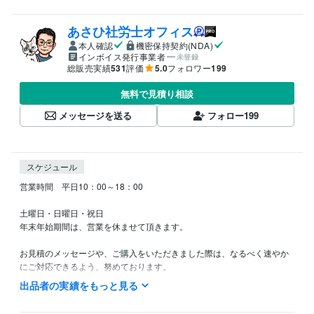
あさひ社労士オフィス
本人確認
機密保持契約(NDA)
インボイス発行事業者
未登録
総販売実績
531
評価
5.0
フォロワー
199
無料で見積り相談
メッセージを送る
フォロー
199
スケジュール
営業時間　平日10：00～18：00

土曜日・日曜日・祝日

年末年始期間は、営業を休ませて頂きます。

お見積のメッセージや、ご購入をいただきました際は、なるべく速やか
にご対応できるよう、努めております。

（平日でしたら、3時間以内にはご対応できるように努めております。土
出品者の実績をもっと見る
曜・日曜・祝日は定休日のため、ご対応できないことがあります。）
