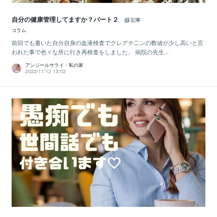
自分の健康管理してますか？パート２
記事
コラム
前回でも書いた自分自身の血液検査でクレアチ二ンの数値が少し高いと言
われた事で色々な所に行き再検査をしました。 病院の先生...
アンジールサライ・私の家
2022/11/12 13:02