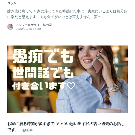
コラム
嫁ぎ先に戻って！ 家に帰ってきた時感じた事は、実家にいるよりは気分的
に楽だと思えます。でも全てがいいとは言えません。実の...
アンジールサライ・私の家
2022/09/16 14:30
お家に居る時間が多すぎてついつい思い出す私の古い過去のお話し
です。
記事