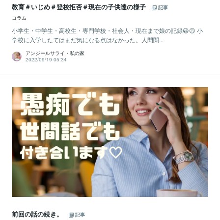
教育＃いじめ＃登校拒否＃現在の子供達の様子
記事
コラム
小学生・中学生・高校生・専門学校・社会人・現在まで娘の記録😀😉 小
学校に入学したてはまだ気になる点はなかった。人間関...
アンジールサライ・私の家
2022/09/19 05:34
前回の話の続き。
記事