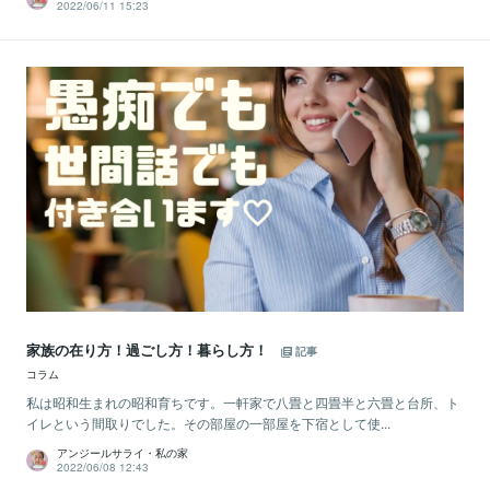
2022/06/11 15:23
家族の在り方！過ごし方！暮らし方！
記事
コラム
私は昭和生まれの昭和育ちです。一軒家で八畳と四畳半と六畳と台所、ト
イレという間取りでした。その部屋の一部屋を下宿として使...
アンジールサライ・私の家
2022/06/08 12:43