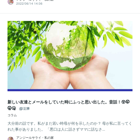
2022/06/14 14:06
新しい友達とメールをしていた時にふっと思い出した。昔話！😲🤭
🤫🤐
記事
コラム
大分前の話です。私がまだ若い時母が何を示したのか？ 母が私に言ってく
れた事がありました。 「悪口は人に話さずママに話なさ...
アンジールサライ・私の家