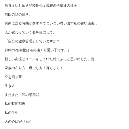
教育＃いじめ＃登校拒否＃現在の子供達の様子
前回の話の続き。
お家に居る時間が多すぎてついつい思い出す私の古い過去...
人が変わっていく姿を目にして。
「自分の健康管理」していますか？
節約の為[実物はもの凄く可愛い子です。］
新しい友達とメールをしていた時にふっと思い出した。昔...
家族の在り方！過ごし方！暮らし方！
空を飛ぶ夢
生き方
またまた！私の愚痴🤔
私の時間割表
私の半生
人の心に寄り添う