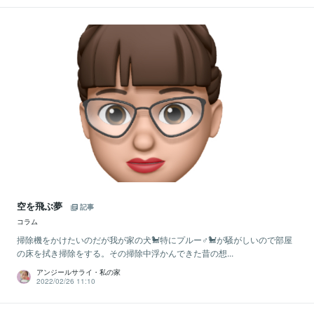
空を飛ぶ夢
記事
コラム
掃除機をかけたいのだが我が家の犬🐩特にプルー♂🐩が騒がしいので部屋
の床を拭き掃除をする。その掃除中浮かんできた昔の想...
アンジールサライ・私の家
2022/02/26 11:10