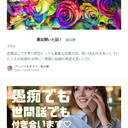
最近聞いた話！
記事
コラム
恋愛話しです❣💘💕💞とっても素敵な恋愛の話。若い頃お付き合いしてい
た２人が結婚する時に！両親に結婚の承諾を貰いに行...
アンジールサライ・私の家
2021/12/22 13:09