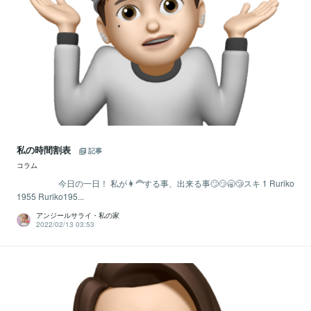
私の時間割表
記事
コラム
今日の一日！ 私が👩‍🦰する事、出来る事🙄😏🥱😴スキ 1 Ruriko
1955 Ruriko195...
アンジールサライ・私の家
2022/02/13 03:53