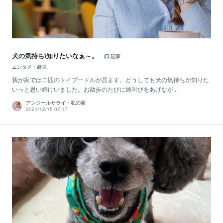
犬の気持ち❕知りたいなぁ～。
記事
エンタメ・趣味
我が家では二匹のトイプードルが居ます。どうしても犬の気持ちが知りた
いっと思い続けいました。お散歩のたびに雄叫びをあげなが...
アンジールサライ・私の家
2021/12/15 07:17