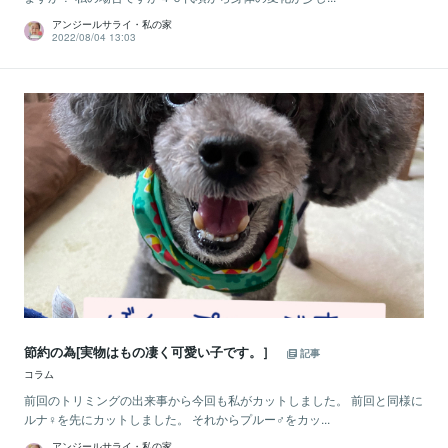
アンジールサライ・私の家
2022/08/04 13:03
節約の為[実物はもの凄く可愛い子です。］
記事
コラム
前回のトリミングの出来事から今回も私がカットしました。 前回と同様に
ルナ♀を先にカットしました。 それからプルー♂をカッ...
アンジールサライ・私の家