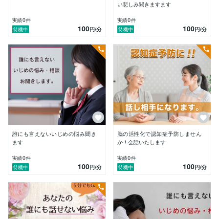
い悲しみ聞きますます
0
0
実績
件
実績
件
100
100
円
/分
円
/分
待機中
待機中
誰にも言えないいじめの悩み聞き
脳の活性化で認知症予防しません
ます
か！会話いたします
0
0
実績
件
実績
件
100
100
円
/分
円
/分
待機中
待機中