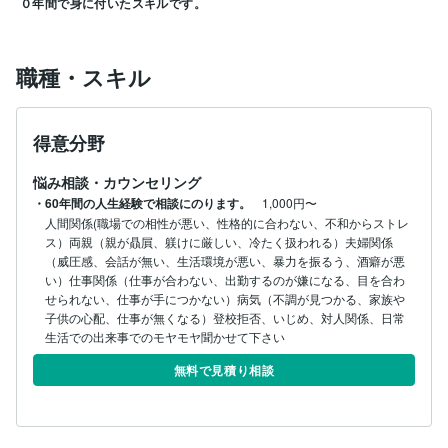
０年間で身に付いたスキルです。
職種・スキル
得意分野
悩み相談・カウンセリング
・60年間の人生経験で相談にのります。
1,000円〜
人間関係(職場での相性が悪い、性格的に合わない、不和からストレ
ス）両親（親が贔屓、躾けに厳しい、冷たく扱われる）夫婦関係
（威圧感、会話が無い、生活環境が悪い、暴力を振るう、酒癖が悪
い）仕事関係（仕事が合わない、出勤するのが嫌になる、目を合わ
せられない、仕事が手につかない）病気（不調が見つかる、家族や
子供の心配、仕事が無くなる）登校拒否、いじめ、対人関係、日常
生活での出来事でのモヤモヤ聞かせて下さい
無料で見積り相談