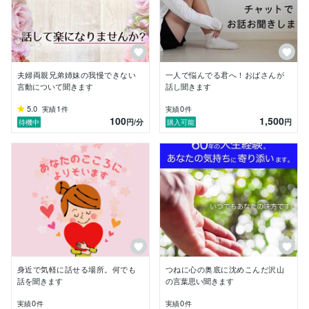
夫婦両親兄弟姉妹の我慢できない
一人で悩んでる君へ！おばさんが
言動について聞きます
話し聞きます
5.0
1
0
実績
件
実績
件
100
1,500
円
/分
円
待機中
購入可能
身近で気軽に話せる場所。何でも
つねに心の奥底に沈めこんだ沢山
話を聞きます
の言葉思い聞きます
0
0
実績
件
実績
件