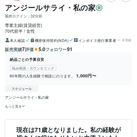
アンジールサライ・私の家
最終ログイン：
32分前
専業主婦(賃貸経営)
70代前半
女性
本人確認
機密保持契約(NDA)
インボイス発行事業者
未登録
7
5.0
91
販売実績
評価
フォロワー
納品ごとの予算目安
悩み相談・カウンセリング
1,000円〜
60年間の人生経験で相談にのります。
スケジュール
アンジールサライ・私の家
もっと見る
現在は71歳となりました。私の経験が