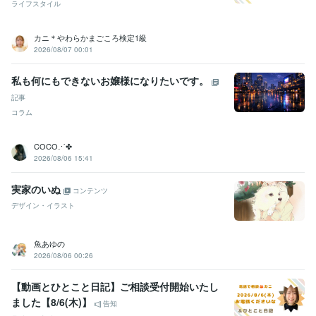
ライフスタイル
カニ＊やわらかまごころ検定1級
2026/08/07 00:01
私も何にもできないお嬢様になりたいです。
記事
コラム
COCO⋰✤
2026/08/06 15:41
実家のいぬ
コンテンツ
デザイン・イラスト
魚あゆの
2026/08/06 00:26
【動画とひとこと日記】ご相談受付開始いたし
ました【8/6(木)】
告知