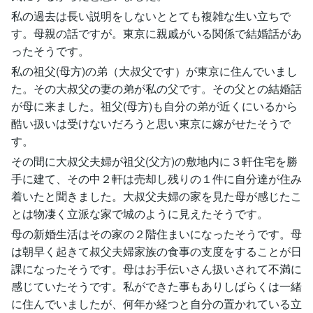
私の過去は長い説明をしないととても複雑な生い立ちで
す。母親の話ですが。東京に親戚がいる関係で結婚話があ
ったそうです。
私の祖父(母方)の弟（大叔父です）が東京に住んでいまし
た。その大叔父の妻の弟が私の父です。その父との結婚話
が母に来ました。祖父(母方)も自分の弟が近くにいるから
酷い扱いは受けないだろうと思い東京に嫁がせたそうで
す。
その間に大叔父夫婦が祖父(父方)の敷地内に３軒住宅を勝
手に建て、その中２軒は売却し残りの１件に自分達が住み
着いたと聞きました。大叔父夫婦の家を見た母が感じたこ
とは物凄く立派な家で城のように見えたそうです。
母の新婚生活はその家の２階住まいになったそうです。母
は朝早く起きて叔父夫婦家族の食事の支度をすることが日
課になったそうです。母はお手伝いさん扱いされて不満に
感じていたそうです。私ができた事もありしばらくは一緒
に住んでいましたが、何年か経つと自分の置かれている立