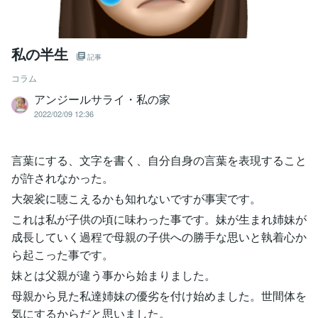
私の半生
記事
コラム
アンジールサライ・私の家
2022/02/09 12:36
言葉にする、文字を書く、自分自身の言葉を表現すること
が許されなかった。
大袈裟に聴こえるかも知れないですが事実です。
これは私が子供の頃に味わった事です。妹が生まれ姉妹が
成長していく過程で母親の子供への勝手な思いと執着心か
ら起こった事です。
妹とは父親が違う事から始まりました。
母親から見た私達姉妹の優劣を付け始めました。世間体を
気にするからだと思いました。