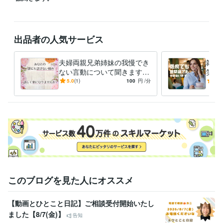
出品者の人気サービス
夫婦両親兄弟姉妹の我慢でき
雑談
ない言動について聞きます
笑わ
大人になっても[いじめ]は絶
所さ
5.0
(1)
100
円
/分
5.0
えない話してスカッとしまし
で、
ょう。
った
このブログを見た人にオススメ
【動画とひとこと日記】ご相談受付開始いたし
ました【8/7(金)】
告知