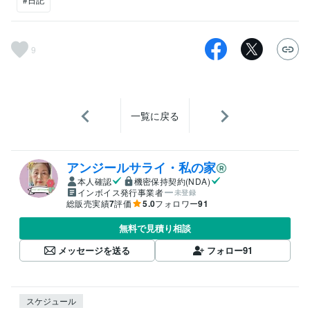
9
一覧に戻る
アンジールサライ・私の家
本人確認
機密保持契約(NDA)
インボイス発行事業者
未登録
総販売実績
7
評価
5.0
フォロワー
91
無料で見積り相談
メッセージを送る
フォロー
91
スケジュール