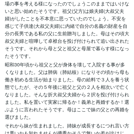
場の事を考える様になったのでしょうこのままではいけな
いと思い始めたそうです。祖父(父方)は娘夫婦(大叔父夫
婦)がしたことを不本意に思っていたのでしょう。不安を
感じて子供達(大叔父夫婦)に内緒で自分の名義の財産を自
分の長男である私の父に生前贈与しました。母はその頃大
叔父夫婦と喧嘩して卓袱台を投げ付けられて追い出された
そうです。それから母と父と祖父と母屋で暮らす様になっ
たそうです。
昭和30年頃から祖父と父が身体を壊して入院する事が多
くなりました。父は肺病（肺結核）になりその頃から母も
働き初める生活が始まりました。母の給料で３人を養う状
態でしたが、その５年後に祖父と父の２人を相次いで亡く
なりました。そんな折大叔父夫婦から２択を投げ付けられ
ました。私を置いて実家に帰るか！義弟と再婚するか！選
ぶように言われたそうです。母はここで妹の父との再婚を
選びました。
それから妹が生まれました。姉妹が成長するにつれ言い方
は悪いかも知れませんが優秀かそうで無いか差が出はじ