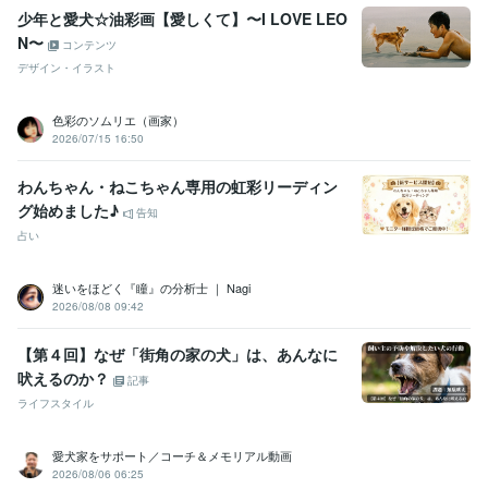
少年と愛犬☆油彩画【愛しくて】〜I LOVE LEO
N〜
コンテンツ
デザイン・イラスト
色彩のソムリエ（画家）
2026/07/15 16:50
わんちゃん・ねこちゃん専用の虹彩リーディン
グ始めました♪
告知
占い
迷いをほどく『瞳』の分析士 ｜ Nagi
2026/08/08 09:42
【第４回】なぜ「街角の家の犬」は、あんなに
吠えるのか？
記事
ライフスタイル
愛犬家をサポート／コーチ＆メモリアル動画
2026/08/06 06:25