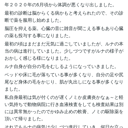
年２０２０年の5月頃から体調が悪くなり出しました。
最初の診断は脳からくる病かもと考えられたので、その診
断で薬を服用し始めました。
脳圧を抑える薬。心臓の音に雑音が聞こえる事もあり心臓
の薬も投与する事になりました。
最初の頃はまだまだ元気に過ごしていましたが、ルナの本
当の病は進行していました。少しづつですがルナの様子が
おかしく感じる様になりました。
ルナ自身が自分の毛をむしるようになっていきました。
ベッドや床に毛が落ちている事が多くなり、自分の足や尻
尾など身体の毛をかじり、肌が丸出しになる事が多くなり
ました。
私自身最初は気が付くのが遅くノミか皮膚炎かなぁ～と軽
い気持ちで動物病院に行き血液検査をしても検査結果は別
には異常無かったのでかゆみ止めの軟膏、ノミの駆除薬を
頂いて帰りました。
それでもルナの病気は少しづつ進行していき、何日か立っ