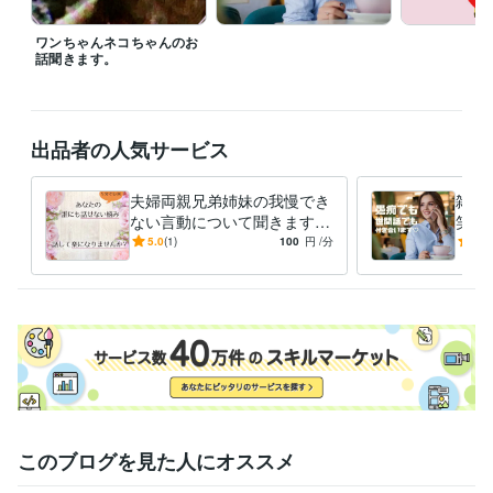
ワンちゃんネコちゃんのお
話聞きます。
出品者の人気サービス
夫婦両親兄弟姉妹の我慢でき
雑談
ない言動について聞きます
笑わ
大人になっても[いじめ]は絶
所さ
5.0
(1)
100
円
/分
5.0
えない話してスカッとしまし
で、
ょう。
った
このブログを見た人にオススメ