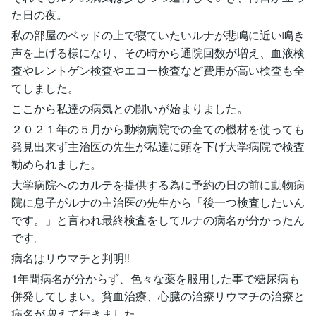
た日の夜。
私の部屋のベッドの上で寝ていたいルナが悲鳴に近い鳴き
声を上げる様になり、その時から通院回数が増え、血液検
査やレントゲン検査やエコー検査など費用が高い検査も全
てしました。
ここから私達の病気との闘いが始まりました。
２０２１年の５月から動物病院での全ての機材を使っても
発見出来ず主治医の先生が私達に頭を下げ大学病院で検査
勧められました。
大学病院へのカルテを提供する為に予約の日の前に動物病
院に息子がルナの主治医の先生から「後一つ検査したいん
です。」と言われ最終検査をしてルナの病名が分かったん
です。
病名はリウマチと判明‼
1年間病名が分からず、色々な薬を服用した事で糖尿病も
併発してしまい。貧血治療、心臓の治療リウマチの治療と
病名が増えて行きました。