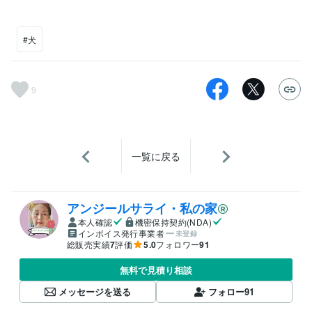
#犬
9
一覧に戻る
アンジールサライ・私の家
本人確認
機密保持契約(NDA)
インボイス発行事業者
未登録
総販売実績
7
評価
5.0
フォロワー
91
無料で見積り相談
メッセージを送る
フォロー
91