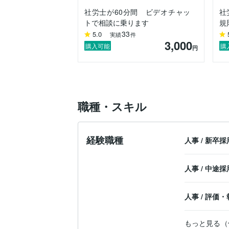
社労士が60分間 ビデオチャッ
社
そんな段階のご相談を得意としています。
トで相談に乗ります
規
33
5.0
実績
件
【私がココナラで出品している理由】

3,000
これまで多くの経営者の方から、

購入可能
購
円
「社労士に頼むと、いくらかかるか分から
「そもそも、どこまで聞いていいのか分か
という声を聞いてきました。

職種・スキル
一方で、

「人を雇うことは、思っている以上に大変
という現実も、避けては通れません。

経験職種
人事
/
新卒採
そのため私は、

「 法律を守る前提で、経営者の方と一緒
人事
/
中途採
というスタンスでサービスを提供していま
おかげさまで、さまざまな業種のお客様か
人事
/
評価・
↓は、1ヶ月間すべてテキストでやり取り
---------------------------

もっと見る（