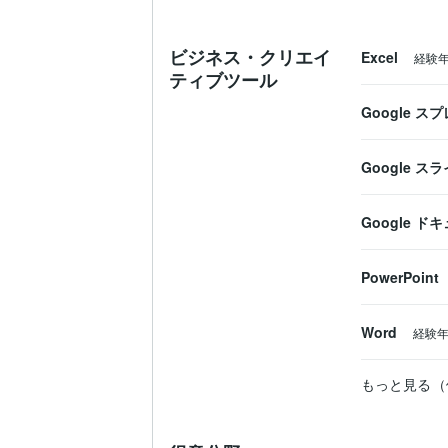
「定額をいいことにたくさん質問してしま
　すべてに予想以上の丁寧さでお返事をい
　また、こちらが無知でも1からしっかり
ビジネス・クリエイ
Excel
---------------------------

経験
ティブツール
お客様の安心が、私の喜びです。

Google 
【私の願い】

お客様と一緒に人を雇う上でのいろいろな
Google ス
そのために、以下のことを心がけています
★早めの返信

Google ド
「頼みたいのに返事がこない・・・」とい
★コミュニケーション

PowerPoint
一般論ではなく、個別事情を前提にお答え
★ 論点整理

Word
経験
何が問題で、何を決める必要があるのかを
【可能な業務】

もっと見る（
・労働・年金相談

・給与計算のレビュー
