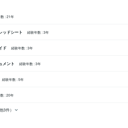
ったのですが、

ただき、

と説明してくださってとても頼りになりました」

年数
:
21年
スプレッドシート
経験年数
:
3年
お悩みを検討し「安心」していただくことです。

ライド
経験年数
:
3年
。

キュメント
経験年数
:
3年
う不安を解消します

経験年数
:
5年
します

年数
:
20年
一緒に整理します

他3件）