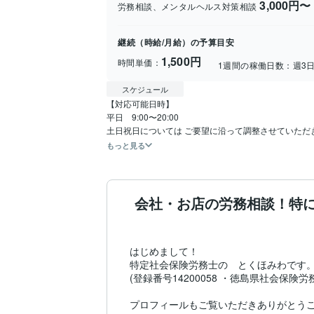
3,000円〜
労務相談、メンタルヘルス対策相談
継続（時給/月給）の予算目安
1,500円
時間単価：
1週間の稼働日数：
週3
スケジュール
【対応可能日時】

平日　9:00〜20:00

土日祝日については ご要望に沿って調整させていただ
もっと見る
会社・お店の労務相談！特
はじめまして！

特定社会保険労務士の　とくほみわです。
(登録番号14200058 ・徳島県社会保険労務士
プロフィールもご覧いただきありがとうご