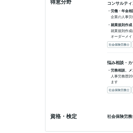
得意分野
・困った社員への対応アドバイス

コンサルティ
・就業規則作成・レビュー

・労働・年金相
・人事労務の各種書類、手続きのサポート
企業の人事労
など

・就業規則作成
就業規則作成
【保有資格】

オーダーメイ
特定社会保険労務士

(登録番号14200058 ・徳島県会360402)
社会保険労務士
悩み相談・カ
・労務相談、メ
人事労務歴2
ます
社会保険労務士
資格・検定
社会保険労