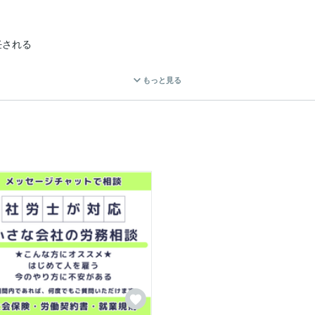
される

もっと見る
年

舗の

主様の、人を雇う前後の労務相談を中心に対応してきました。
