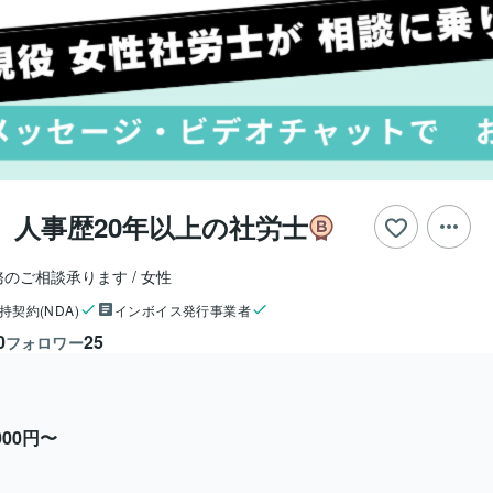
 人事歴20年以上の社労士
務のご相談承ります
女性
持契約(NDA)
インボイス発行事業者
0
25
フォロワー
,000円〜