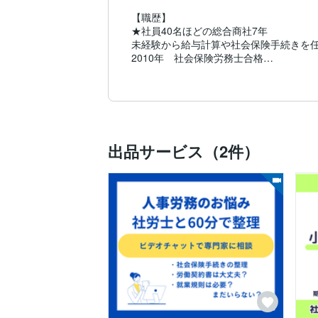
【職歴】

★社員40名ほどの総合商社7年

未経験から給与計算や社会保険手続きを任
2010年　社会保険労務士合格

★数千人規模のメーカーの人事労務部門10
給与計算、手続き関係、人事考課や採用

研修、健康管理業務

★社会保険労務士開業5年（現在）

出品サービス（2件）
従業員時代の経験と資格を活かして、

労務周りに手をつけられていない会社や店
相談・手続き代行

小規模事業所から大企業まで、

人事労務経験豊富です。

【こんな方におすすめです】

独立開業以来、小規模事業所様・個人事業
・役所から聞いた内容を整理したい

・顧問契約までは、まだ考えていない

・でも、自己判断は不安
