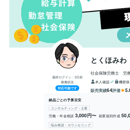
とくほみわ
社会保険労務士　労
最終ログイン：
3日前
本人確認
機密保
稼働状況
対応可能です
64
5.
販売実績
評価
納品ごとの予算目安
コンサルティング・士業
3,000円〜
50
労働・年金相談
就業規則作成
悩み相談・カウンセリング