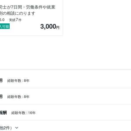
労士が7日間・労働条件や就業


則の相談にのります
7
5.0
実績
件
3,000
入可能
円
ない」

らない」

」

用
経験年数
:
8年
に、人を雇う時にやらなきゃいけないことを整理する」

用
経験年数
:
8年
す。

らご依頼いただき、ご好評いただいています。

報酬
経験年数
:
16年
させていただいた、小規模事業所のお客様の声です

他2件）