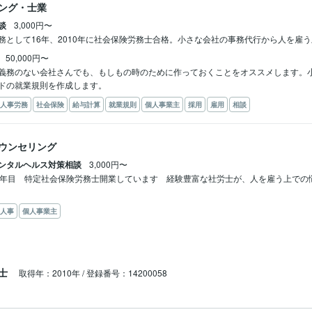
ング・士業
談
3,000円〜


務として16年、2010年に社会保険労務士合格。小さな会社の事務代行から人を雇
50,000円〜
義務のない会社さんでも、もしもの時のために作っておくことをオススメします。
ドの就業規則を作成します。
人事労務
社会保険
給与計算
就業規則
個人事業主
採用
雇用
相談
ウンセリング
ンタルヘルス対策相談
3,000円〜
0年目　特定社会保険労務士開業しています　経験豊富な社労士が、人を雇う上での
人事
個人事業主
務士
取得年：2010年 / 登録番号：14200058