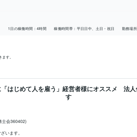
日
1日の稼働時間：
4時間
稼働時間帯：
平日日中、土日・祝日
勤務場
きます。
に「はじめて人を雇う」経営者様にオススメ 法人
す


会360402)

ざいます。
