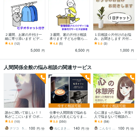
２週間、お家の片付け一
３週間、家の片付け相談
１日相談☆片付けのお悩
緒に寄り添います ビデオ
承ります 子どもが散らか
み、お聞きします 片付け
通話とメッセージを通し
してもスッキリ暮らせる
たいけど踏み出せない、
4.9
(12)
4.8
(5)
5.0
(3)
てお家のお悩み解決しま
家を目指しませんか？
そんなあなたの背中を押
5,000
6,500
1,000
せんか？
します
円
円
円
人間関係全般の悩み相談の関連サービス
今すぐ相談可能
今すぐ相談可能
誰かに聞いて欲しい！！
仕事や人間関係で悩める
心に溜まった悩み・不安1
私がここにいます ◎ボイ
あなたの支えになります /
人で悩まないで相談のり
スサンプルあり◎ゆっく
ほっと一息、あたたかく
ます 言葉にしていない寂
5.0
(10)
5.0
(350)
4.9
(58)
り丁寧にお話お聴きしま
てやわらかい時間を低音
しさや不安・体調の変化
100
140
100
す。
と共に
を吐き出してスッキリ
ナツコ 50代女性 ８月限定お値下げ中！
ねじまき鳥_nezimakidori
こんるり ☕紺瑠璃☕ ☘️心の休憩所☘️
円
/分
円
/分
円
/分