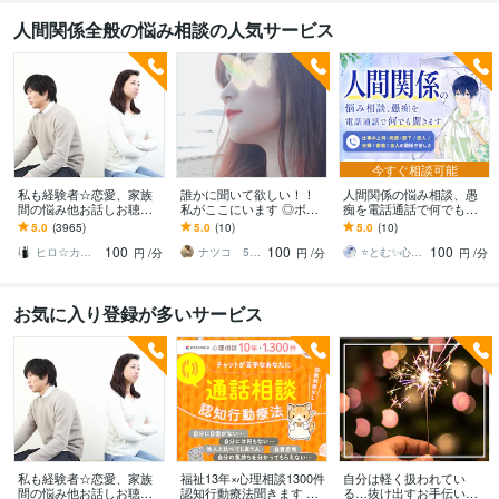
人間関係全般の悩み相談の人気サービス
今すぐ相談可能
私も経験者☆恋愛、家族
誰かに聞いて欲しい！！
人間関係の悩み相談、愚
間の悩み他お話しお聴き
私がここにいます ◎ボイ
痴を電話通話で何でも聞
します 心理カウンセラー
スサンプルあり◎ゆっく
きます 仕事の上司・同
5.0
(3965)
5.0
(10)
5.0
(10)
が恋愛・復縁・夫婦問題
り丁寧にお話お聴きしま
僚・部下/恋人/夫婦/家族/
100
100
100
等☆解決策を共有します
す。
友人の関係や苦しさ
ヒロ☆カウンセリング＆コンサルティング
ナツコ 50代女性 ８月限定お値下げ中！
⭐とむ✨心の癒し お悩み相談 恋愛相談
円
/分
円
/分
円
/分
お気に入り登録が多いサービス
私も経験者☆恋愛、家族
福祉13年×心理相談1300件
自分は軽く扱われてい
間の悩み他お話しお聴き
認知行動療法聞きます コ
る…抜け出すお手伝いを