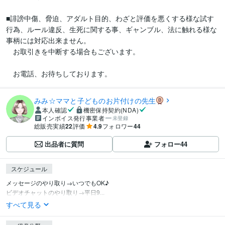
■誹謗中傷、脅迫、アダルト目的、わざと評価を悪くする様な試す
行為、ルール違反、生死に関する事、ギャンブル、法に触れる様な
事柄には対応出来ません。

　お取引きを中断する場合もございます。

　お電話、お待ちしております。
みみ☆ママと子どものお片付けの先生
本人確認
機密保持契約(NDA)
インボイス発行事業者
未登録
総販売実績
22
評価
4.9
フォロワー
44
出品者に質問
フォロー
44
スケジュール
メッセージのやり取り→いつでもOK♪

ビデオチャットのやり取り→平日9...
すべて見る