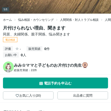
1/1
ホーム
悩み相談・カウンセリング
人間関係・対人トラブル相談
人間
片付けられない理由、聞きます
同居、夫婦関係、親子関係、悩み聞きます
電話相談
-
0
件
評価
販売実績
0
人
お願い中
みみ☆ママと子どものお片付けの先生
総販売実績：
22件
電話予約を申込む
お気に入り(20)
出品者に質問