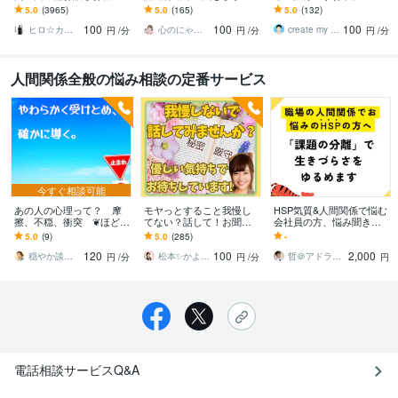
します 心理カウンセラー
コナラ10年1300件で人間
します バカにされる、都
5.0
(3965)
5.0
(165)
5.0
(132)
が恋愛・復縁・夫婦問題
関係の悩みに寄り添いア
合よく使われる、マウン
100
100
100
等☆解決策を共有します
ドバイス
トを取られるとき
ヒロ☆カウンセリング＆コンサルティング
心のにゃん友 ゆかこ【うつ・復縁相談】
create my life
円
/分
円
/分
円
/分
人間関係全般の悩み相談の定番サービス
今すぐ相談可能
あの人の心理って？ 摩
モヤっとすること我慢し
HSP気質&人間関係で悩む
擦、不穏、衝突 ❦ほどき
てない？話して！お聞き
会社員の方、悩み聞きま
ます 問題の渦の中に居る
します 介護/子育て/闘病経
す アドラー心理学の課題
5.0
(9)
5.0
(285)
-
と、見誤りや思い違いも
験有の元ナースが貴女の
の分離で、生きづらさを
120
100
2,000
꩜ 俯瞰の時間に↺
気持ち寄り添います
解消しましょう！
穏やか談話 プロカウンセラー ゆう ☯
松本✨かよ 優しい時間
哲＠アドラー心理カウンセラー心理福祉学士
円
/分
円
/分
円
電話相談サービスQ&A