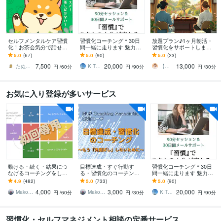
セルフメンタルケア習慣
習慣化コーチング＊30日
放題プラン♪1ヶ月朝活・
化！お茶会気分で話せま
間一緒に走ります 魅力発
習慣化をサポートします
す やさしい「たぬき」
見セッション(90分)×30日
人との約束で習慣化！お
5.0
(67)
5.0
(90)
5.0
(23)
が、不思議な癒し空間で
間のメッセージサポート
得なサブスクもあります♪
7,500
20,000
13,000
「あなた」と戯れる。
たぬき／あなたの味方につきます
KITRI（キトリ）
【習慣化サポーター】みのり
円
/60分
円
/90分
円
/30分
お気に入り登録が多いサービス
動ける・続く・結果につ
目標達成・すぐ行動す
習慣化コーチング＊30日
なげるコーチングをしま
る・習慣化のコーチング
間一緒に走ります 魅力発
す ライフコーチ・行動支
をします ライフコーチ・
見セッション(90分)×30日
4.9
(482)
5.0
(733)
5.0
(90)
援と伴走・習慣化【初回
エグゼクティブコーチン
間のメッセージサポート
4,000
3,000
20,000
専用】
グ・すぐやる【２回
Makoto Mishina（三品 誠）
Makoto Mishina（三品 誠）
KITRI（キトリ）
円
/60分
円
/30分
円
/90分
目〜】
習慣化・セルフマネジメント相談の定番サービス