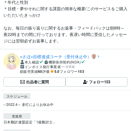
＊年代と性別

＊目標・夢やそれに関する課題の簡単な概要/このサービスをご購入
いただいたきっかけ

なお、毎日の振り返りに関するお返事・フィードバックは朝8時～
夜22時までの間に行っております。夜遅い時間に受信したメッセー
⭐︎さほ⭐︎目標達成コーチ（受付休止中）
本人確認
機密保持契約(NDA)
インボイス発行事業者
未登録
総販売実績
60
評価
5.0
フォロワー
153
出品者に質問
フォロー
153
スケジュール
✅2022.4～ 多忙によりお休み中
受賞歴
日本翻訳連盟認定「1級翻訳士」