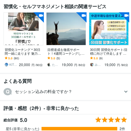
習慣化・セルフマネジメント相談の関連サービス
習慣化コーチング＊30日
目標達成を徹底サポー
30日間 習慣化サポート/目
間一緒に走ります 魅力発
ト！4週間コーチングしま
標に向けて伴走します 中
見セッション(90分)×30日
す ダイエット/資格取得/自
途半端な自分を変えよう/
5.0
(90)
5.0
(5)
5.0
(9)
間のメッセージサポート
分磨き/早起き☆達成・継
習慣化コーチによる質の
20,000
19,000
19,000
続サポート
高いサポート
KITRI（キトリ）
たかぎコーチ【習慣化サポーター】
みやび 生き方デザイナー
円
/90分
円
/60分
円
/90分
よくある質問
セッション込みの料金ですか？
評価・感想（2件）- 非常に良かった
5.0
総合評価
星5 (非常に良かった)
2件