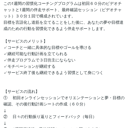
この1週間の習慣化コーチングプログラムは初回６０分のビデオチ
ャットと1週間の伴走サポート、最終確認セッション（ビデオチャ
ット）３０分１回で構成されています。

目標を言語化し道筋を立てることをした後に、あなたの夢や目標達
成のための行動を習慣化できるよう伴走サポートします。

【サービスのメリット】

✓コーチと一緒に具体的な目標やゴールを導ける

✓継続可能な行動計画を立てられる

✓伴走プログラムで３日坊主にならない

✓モチベーションが継続する

✓サービス終了後も継続できるよう習慣として身につく

【サービスの流れ】

①	初回オンラインセッションでオリエンテーションと夢・目標の
確認、その後行動計画シートの作成（６０分）

↓

②	日々の行動振り返りとフィードバック（毎日）

↓
