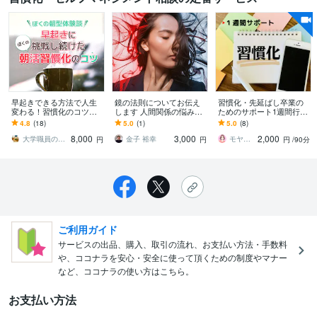
早起きできる方法で人生
鏡の法則についてお伝え
習慣化・先延ばし卒業の
変わる！習慣化のコツ伝
します 人間関係の悩みを
ためのサポート1週間行い
えます 早起き習慣を身に
解消する根本的解決法
ます 3日坊主を自虐でいう
4.8
(18)
5.0
(1)
5.0
(8)
つけたコツを大公開！早
の終わりにしましょう！
8,000
3,000
2,000
起きできる方法と体験談
一貫全力サポート！
大学職員の転職・就活フクロウES面接対策
金子 裕幸
モヤモヤ整理の専門家 ：みいな
円
円
円
/90分
ご利用ガイド
サービスの出品、購入、取引の流れ、お支払い方法・手数料
や、ココナラを安心・安全に使って頂くための制度やマナー
など、ココナラの使い方はこちら。
お支払い方法