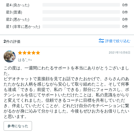
星4 (良かった)
0件
星3 (普通)
0件
星2 (悪かった)
0件
星1 (非常に悪かった)
0件
2
評価で絞り込む
件の評価
2021年10月6日
はる⁺˳✧༚
この度は、一週間にわたるサポートを本当にありがとうございまし
た。

ビデオチャットで直接顔を見てお話できたおかげで、さらさんのあ
たたかなお人柄を感じながら安心して取り組めたこと。そして何事
も達成「できる」前提で、私の「できる」部分にフォーカスし、ポ
テンシャルを信じてサポートいただけたことは、私の意識をがらり
と変えてくれました。信頼できるコーチに目標を共有していただ
き、伴走していただくことが、どれだけ自分のモチベーションに繋
がるかが身に沁みて分かりました。今後もぜひお力をお借りしたい
と思います。
参考になった