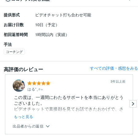
提供形式
ビデオチャット打ち合わせ可能
お届け日数
10日（予定）
初回返答時間
1時間以内（実績）
手法
コーチング
すべての評価・感想をみる
高評価のレビュー
3年以上前
はる⁺˳✧༚
この度は、一週間にわたるサポートを本当にありがとう
ございました。
ビデオチャットで直接顔を見てお話できたおかげで、さ
らさ...
もっと見る
出品者からの返信