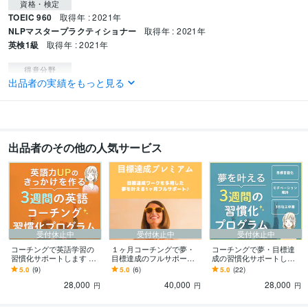
資格・検定
TOEIC 960
取得年 : 2021年
NLPマスタープラクティショナー
取得年 : 2021年
英検1級
取得年 : 2021年
得意分野
出品者の実績をもっと見る
学習指導・資格・キャリア相談
ビジョン明確化/NLPコーチング
習慣化・
行動サポート
コーチング 習慣化
NLP
コーチング
ライティング・翻訳
英文添削
英語面接練習
翻訳
英語コーチング
英語
レッスン
出品者のその他の人気サービス
英語 コーチング
英文添削
英語レッスン
受付休止中
受付休止中
受付休止中
コーチングで英語学習の
１ヶ月コーチングで夢・
コーチングで夢・目標達
習慣化サポートします 学
目標達成のフルサポート
成の習慣化サポートしま
習習慣化・モチベーショ
します ワーク活用！目標
す 目標言語化・モチベー
5.0
(9)
5.0
(6)
5.0
(22)
ン維持・3日坊主卒業！英
達成プレミアム伴走プラ
ション維持・３日坊主卒
28,000
40,000
28,000
語コーチング
ンで夢を叶える！
業で夢を叶える！
円
円
円