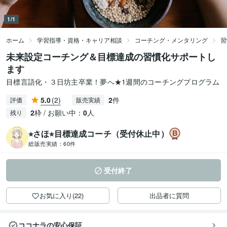
1/1
ホーム
学習指導・資格・キャリア相談
コーチング・メンタリング
習
未来設定コーチング＆目標達成の習慣化サポートし
ます
目標言語化・３日坊主卒業！夢へ★1週間のコーチングプログラム
5.0
(2)
2
件
評価
販売実績
2
枠 / お願い中：
0
人
残り
⭐︎さほ⭐︎目標達成コーチ（受付休止中）
総販売実績：
60件
受付終了
お気に入り(22)
出品者に質問
ココナラの安心保証