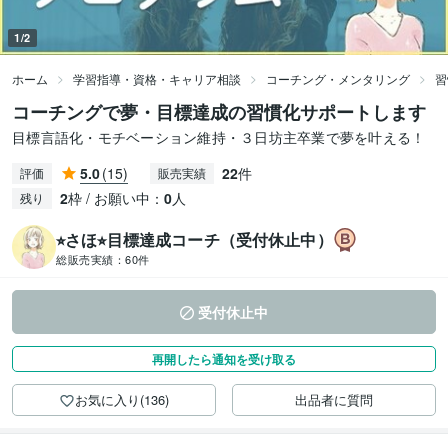
1/2
ホーム
学習指導・資格・キャリア相談
コーチング・メンタリング
習
コーチングで夢・目標達成の習慣化サポートします
目標言語化・モチベーション維持・３日坊主卒業で夢を叶える！
5.0
(15)
22
件
評価
販売実績
2
枠 / お願い中：
0
人
残り
⭐︎さほ⭐︎目標達成コーチ（受付休止中）
総販売実績：
60件
受付休止中
再開したら通知を受け取る
お気に入り(136)
出品者に質問