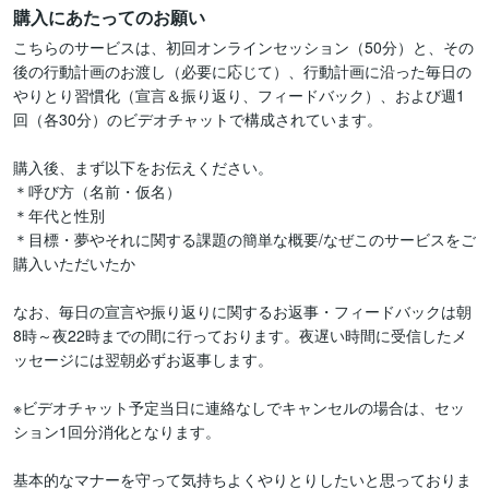
購入にあたってのお願い
こちらのサービスは、初回オンラインセッション（50分）と、その
後の行動計画のお渡し（必要に応じて）、行動計画に沿った毎日の
やりとり習慣化（宣言＆振り返り、フィードバック）、および週1
回（各30分）のビデオチャットで構成されています。

購入後、まず以下をお伝えください。

＊呼び方（名前・仮名）

＊年代と性別

＊目標・夢やそれに関する課題の簡単な概要/なぜこのサービスをご
購入いただいたか

なお、毎日の宣言や振り返りに関するお返事・フィードバックは朝
8時～夜22時までの間に行っております。夜遅い時間に受信したメ
ッセージには翌朝必ずお返事します。

※ビデオチャット予定当日に連絡なしでキャンセルの場合は、セッ
ション1回分消化となります。

基本的なマナーを守って気持ちよくやりとりしたいと思っておりま