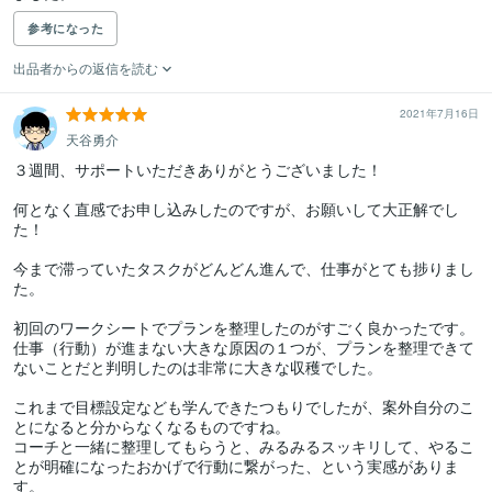
参考になった
出品者からの返信を読む
2021年7月16日
天谷勇介
３週間、サポートいただきありがとうございました！

何となく直感でお申し込みしたのですが、お願いして大正解でし
た！

今まで滞っていたタスクがどんどん進んで、仕事がとても捗りまし
た。

初回のワークシートでプランを整理したのがすごく良かったです。

仕事（行動）が進まない大きな原因の１つが、プランを整理できて
ないことだと判明したのは非常に大きな収穫でした。

これまで目標設定なども学んできたつもりでしたが、案外自分のこ
とになると分からなくなるものですね。

コーチと一緒に整理してもらうと、みるみるスッキリして、やるこ
とが明確になったおかげで行動に繋がった、という実感がありま
す。
