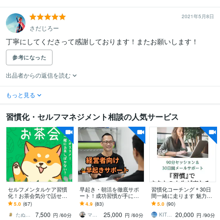
2021年5月8日
さだじろー
丁寧にしてくださって感謝しております！またお願いします！
参考になった
出品者からの返信を読む
もっと見る
習慣化・セルフマネジメント相談の人気サービス
セルフメンタルケア習慣
早起き・朝活を徹底サポ
習慣化コーチング＊30日
化！お茶会気分で話せま
ート！成功習慣が手に入
間一緒に走ります 魅力発
す やさしい「たぬき」
ります 早起きを軸に生活
見セッション(90分)×30日
5.0
(67)
4.9
(83)
5.0
(90)
が、不思議な癒し空間で
習慣を整え、心身共に最
間のメッセージサポート
7,500
25,000
20,000
「あなた」と戯れる。
高の状態であり続けよう
たぬき／あなたの味方につきます
マサト 生活習慣改善パーソナルトレーナー
KITRI（キトリ）
円
/60分
円
/60分
円
/90分