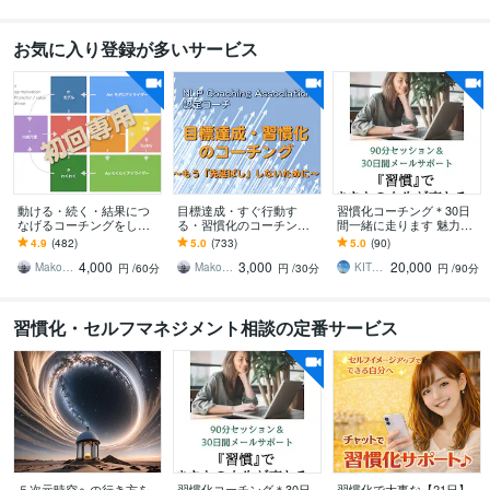
お気に入り登録が多いサービス
動ける・続く・結果につ
目標達成・すぐ行動す
習慣化コーチング＊30日
なげるコーチングをしま
る・習慣化のコーチング
間一緒に走ります 魅力発
す ライフコーチ・行動支
をします ライフコーチ・
見セッション(90分)×30日
4.9
(482)
5.0
(733)
5.0
(90)
援と伴走・習慣化【初回
エグゼクティブコーチン
間のメッセージサポート
4,000
3,000
20,000
専用】
グ・すぐやる【２回
Makoto Mishina（三品 誠）
Makoto Mishina（三品 誠）
KITRI（キトリ）
円
/60分
円
/30分
円
/90分
目〜】
習慣化・セルフマネジメント相談の定番サービス
５次元時空への行き方を
習慣化コーチング＊30日
習慣化で大事な【21日】