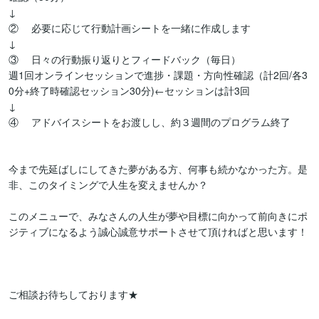
↓

②	必要に応じて行動計画シートを一緒に作成します

↓

③	日々の行動振り返りとフィードバック（毎日）

週1回オンラインセッションで進捗・課題・方向性確認（計2回/各3
0分+終了時確認セッション30分)←セッションは計3回

↓

④	アドバイスシートをお渡しし、約３週間のプログラム終了

今まで先延ばしにしてきた夢がある方、何事も続かなかった方。是
非、このタイミングで人生を変えませんか？

このメニューで、みなさんの人生が夢や目標に向かって前向きにポ
ジティブになるよう誠心誠意サポートさせて頂ければと思います！

ご相談お待ちしております★