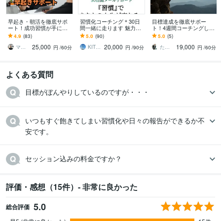
早起き・朝活を徹底サポ
習慣化コーチング＊30日
目標達成を徹底サポー
ート！成功習慣が手に入
間一緒に走ります 魅力発
ト！4週間コーチングしま
ります 早起きを軸に生活
見セッション(90分)×30日
す ダイエット/資格取得/自
4.9
(83)
5.0
(90)
5.0
(5)
習慣を整え、心身共に最
間のメッセージサポート
分磨き/早起き☆達成・継
25,000
20,000
19,000
高の状態であり続けよう
続サポート
マサト 生活習慣改善パーソナルトレーナー
KITRI（キトリ）
たかぎコーチ【習慣化サポーター】
円
/60分
円
/90分
円
/60分
よくある質問
目標がぼんやりしているのですが・・・
いつもすぐ飽きてしまい習慣化や日々の報告ができるか不
安です。
セッション込みの料金ですか？
評価・感想（15件）- 非常に良かった
5.0
総合評価