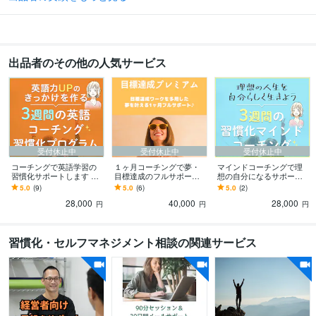
行動サポート
コーチング 習慣化
NLP
コーチング
ライティング・翻訳
英文添削
英語面接練習
翻訳
英語コーチング
英語
レッスン
出品者のその他の人気サービス
英語 コーチング
英文添削
英語レッスン
受付休止中
受付休止中
受付休止中
コーチングで英語学習の
１ヶ月コーチングで夢・
マインドコーチングで理
習慣化サポートします 学
目標達成のフルサポート
想の自分になるサポート
習習慣化・モチベーショ
します ワーク活用！目標
します 理想の自分や人生
5.0
(9)
5.0
(6)
5.0
(2)
ン維持・3日坊主卒業！英
達成プレミアム伴走プラ
を言語化。あなたの人生
28,000
40,000
28,000
語コーチング
ンで夢を叶える！
や思考を望む方向へ導く
円
円
円
習慣化・セルフマネジメント相談の関連サービス