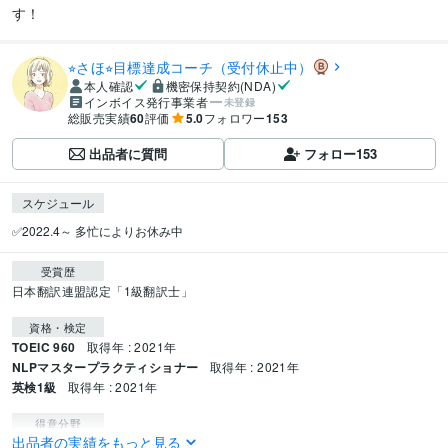
す！
⭐︎さほ⭐︎目標達成コーチ（受付休止中）
本人確認
機密保持契約(NDA)
インボイス発行事業者
未登録
総販売実績
60
評価
5.0
フォロワー
153
出品者に質問
フォロー
153
スケジュール
✅2022.4～ 多忙によりお休み中
受賞歴
日本翻訳連盟認定「1級翻訳士」
資格・検定
TOEIC 960
取得年 : 2021年
NLPマスタープラクティショナー
取得年 : 2021年
英検1級
取得年 : 2021年
得意分野
出品者の実績をもっと見る
学習指導・資格・キャリア相談
ビジョン明確化/NLPコーチング
習慣化・