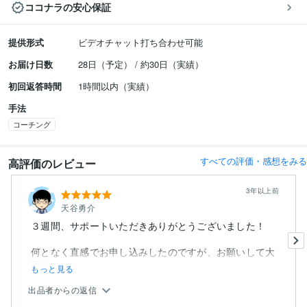
ココナラの安心保証
提供形式
ビデオチャット打ち合わせ可能
お届け日数
28日（予定） / 約30日（実績）
初回返答時間
1時間以内（実績）
手法
コーチング
すべての評価・感想をみる
高評価のレビュー
3年以上前
天谷勇介
３週間、サポートいただきありがとうございました！
何となく直感でお申し込みしたのですが、お願いして大
正解でした！
もっと見る
出品者からの返信