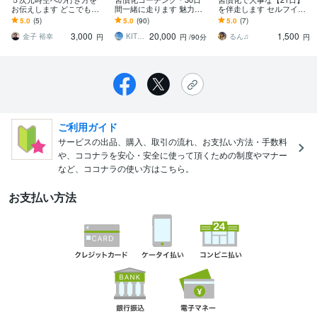
お伝えします どこでも聞
間一緒に走ります 魅力発
を伴走します セルフイメ
けない現実という並行世
見セッション(90分)×30日
ージを上げて、自分のゴ
5.0
(5)
5.0
(90)
5.0
(7)
界（パラレルワールド）
間のメッセージサポート
ールを達成しよう♪
3,000
20,000
1,500
の話
金子 裕幸
KITRI（キトリ）
るん♫
円
円
/90分
円
ご利用ガイド
サービスの出品、購入、取引の流れ、お支払い方法・手数料
や、ココナラを安心・安全に使って頂くための制度やマナー
など、ココナラの使い方はこちら。
お支払い方法