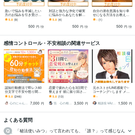
予約受付中
予約受付中
予約受付中
急いで悩みを半減したい
対話と強力な浄化で確実
自分の潜在意識を知り幸
方のお悩みを引き受けま
に悩みからあなたを解放
せになる方法をお教えし
す どのカテゴリで相談し
します 面接経験3万人！安
ます 日本初！ハワイの秘
5.0
(9)
5.0
(4)
-
(1)
たらいいか分からない？
心して心の奥底にある悩
法「フナの教え」を学べ
500
500
500
ここに来てください
みを話してください
るのはここだけです
円
/分
円
/分
円
/分
感情コントロール・不安相談の関連サービス
認知行動療法で即レス60
恋愛で疲れた心を3日間で
元ホストがLINE感覚で✨
分文字で不安や怒り聞き
整えます 彼に振り回され
コーチング✨します メン
ます ココナラ11年相談実
る不安をやさしくほどき
タル弱い/ネガティブ/恋愛/
5.0
(246)
5.0
(13)
-
績1400件×福祉13年×大学
ます
夫婦/対人/仕事/学業/
7,000
3,500
1,500
心理学専攻
心のにゃん友 ゆかこ【うつ・復縁相談】
箔 心の相談室
相談役 kAz⭐︎カズ
円
円
円
よくある質問
「秘法使いみつ」って言われても、「誰？」って感じなん