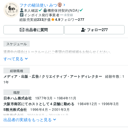
フナの秘法使い みつ
本人確認
機密保持契約(NDA)
インボイス発行事業者
未登録
総販売実績
233
評価
4.9
フォロワー
277
出品者に質問
フォロー
277
スケジュール
すべて見る
経験職種
メディア・出版・広告 / クリエイティブ・アートディレクター
経験年数 : 1
1年
職歴
日本ハム株式会社
1977年3月 ~ 1984年11月
大阪市南区にてホストとして４店舗に勤める
1984年12月 ~ 1996年3月
S観光株式会社
1996年4月 ~ 2001年3月
N進株式会社
2001年6月 ~ 2011年11月
出品者の実績をもっと見る
株式会社 S
2012年6月 ~ 2019年4月
ソープランド L
2020年11月 ~ 2021年5月