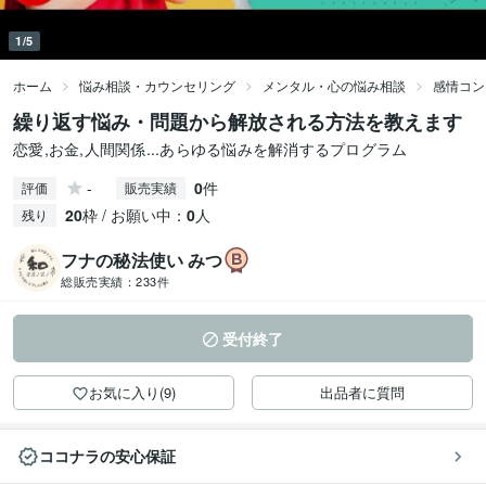
1/5
ホーム
悩み相談・カウンセリング
メンタル・心の悩み相談
感情コン
繰り返す悩み・問題から解放される方法を教えます
恋愛,お金,人間関係...あらゆる悩みを解消するプログラム
-
0
件
評価
販売実績
20
枠 / お願い中：
0
人
残り
フナの秘法使い みつ
総販売実績：
233件
受付終了
お気に入り(9)
出品者に質問
ココナラの安心保証