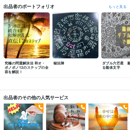
特別養護老人ホーム N
2023年11月 ~ 2025年4月
出品者のポートフォリオ
もっと見る
得意分野
悩み相談・カウンセリング
 人間関係・問題解決・唯一無二の手法
癒し／
父音伝導者/龍体文字アーティスト
願望実現
仕事
恋愛
問題解決
お金
病気
ヒーリング
悩み相談
心の悩み
スピリチュアル
究極の問題解決法 和オ・
秘法陣
ダブル六芒星 
ポノポノ12のステップの全
る龍体文字
容を解説！
出品者のその他の人気サービス