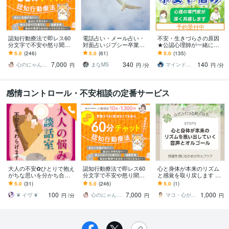
予約受付中
認知行動療法で即レス60
電話占い・メール占い・
不安・生きづらさの原因
分文字で不安や怒り聞き
対面占いジプシー卒業で
★公認心理師が一緒に探
ます ココナラ11年相談実
きます 辞められない、心
ります 自分の心のクセが
5.0
(246)
5.0
(61)
5.0
(135)
績1400件×福祉13年×大学
配 、不安で占いしてしま
分かると、不安がやわら
7,000
340
140
心理学専攻
う…アドバイスします
いでいきます
心のにゃん友 ゆかこ【うつ・復縁相談】
まなMS
マインドレジリエンス
円
円
/分
円
/分
感情コントロール・不安相談の定番サービス
大人の不安✿ひとりで抱え
認知行動療法で即レス60
心と身体が本来のリズム
がちな思いを分かち合い
分文字で不安や怒り聞き
と感覚を取り戻します ☆
ます アラフォー以降【体
ます ココナラ11年相談実
少し気持ちが落ち着いて
5.0
(31)
5.0
(246)
5.0
(1)
調・思考・環境】の悩み
績1400件×福祉13年×大学
いるけれどまだ不安が残
100
7,000
1,000
や変化に戸惑う方へ
心理学専攻
って心配な日々
❦ イヴ ❦
心のにゃん友 ゆかこ【うつ・復縁相談】
マコ・心がふわっと♡
円
/分
円
円