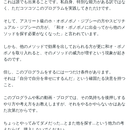
これは誰でも出来ることです。私自身、特別な能力がある訳ではな
く、ただコツコツこのプログラムを実践してきただけです。

そして、アスリート級のホ・オポノポノ・ジプシーの方やスピリチ
ュアル・ジプシーの方が、「和オ・ポノポノに出会ってから他のメ
ソッドを探す必要がなくなった」と言われています。

しかも、他のメソッドで効果を出しておられる方が更に和オ・ポノ
ポノを取り入れると、そのメソッドの威力が増すという現象が起き
るのです。

但し、このプログラムをするには一つだけ条件があります。

それは「自分で自分を幸せにするんだ」という確固たる決意を持つ
こと。 

このプログラムや私の動画・ブログでは、その気持ちを後押しする
やり方や考え方をお教えしますが、それをやるかやらないかはあな
た次第だからです。

ちょっとやってみてダメだった...とまた他を探す...という他力の考
えならば、購入しないでください。
