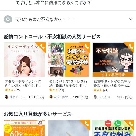
ですけど...本当に信用できるんですか？
それでもまだ不安な方へ・・・
感情コントロール・不安相談の人気サービス
今すぐ相談可能
アダルトチルドレンと向
楽しく話して❗ストレス解
感情整理・不安な気持ち
き合い調和・統合します
消 ☎️電話女子会します
を落ち着かせるお手伝い
過去の感情に振り回され
女子トークでお悩みレス
します 私も苦しんだ！ふ
5.0
(17)
5.0
(51)
4.9
(47)
ない「心」の使い方を訓
キュー✨心が晴れますよう
んわりした声で安心でき
160
120
100
練する心理療法
に✨長時間OK
る時間を提供します
康之介（こうのすけ）
花音（canon）☘️開運☘️幸せコーチ
ふんわりこころサポート☘️みちまさ
円
/分
円
/分
円
/分
お気に入り登録が多いサービス