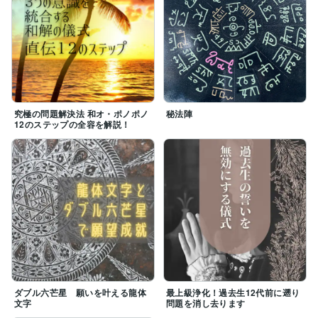
究極の問題解決法 和オ・ポノポノ
秘法陣
12のステップの全容を解説！
ダブル六芒星 願いを叶える龍体
最上級浄化！過去生12代前に遡り
文字
問題を消し去ります