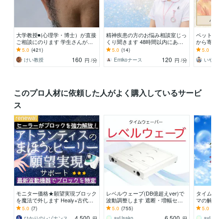
大学教授◾️(心理学・博士）が直接
精神疾患の方のお悩み相談室じっ
ペットロ
ご相談にのります 学生さんが、
くり聞きます 48時間以内にあな
から寄り
心理学の先生に恋愛相談するよう
ただけのWord資料を無料でお届
の針、無
5.0
(421)
5.0
(14)
5.0
(57
なお気軽さでどうぞ
けします
ですから
160
120
けい教授
Emikoナース
円
/分
円
/分
このプロ人材に依頼した人がよく購入しているサービ
ス
モニター価格★願望実現ブロック
レベルウェーブ(DB億超えver)で
タイムウ
を魔法で外します Healy+古代叡
波動調整します 遮断・増幅セッ
マの解消
智で滞りをクリアにし実現へ加速
トで4週間の波動調整付き ※貴重
身となっ
5.0
(7)
5.0
(755)
5.0
(95
サポート！
な従来モデル
間の波動
4,500
6,500
ひかりのレゾナンス
ayUsako
ayUsa
円
円