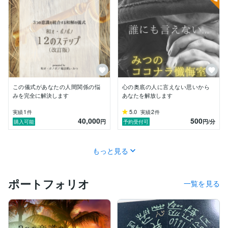
日本人に必要なものをすべて取り入れたものが、和オ・
ポノポノなのです。

私の提供するサービスは、和オ・ポノポノ基本編のワク
ワク・プログラム。

基本をマスター（自分を三位一体の存在と気付く）出来
るプログラムと、次のステップ、上級♪ワクワク・プロ
グラム（自分を三位一体の存在となる）は、あなた自身
（自信）の自立・自助・自愛取り戻すプログラムです。

この儀式があなたの人間関係の悩
心の奥底の人に言えない思いから
みを完全に解決します
あなたを解放します
一生に一度、一度だけ手に入れれば、生涯にわたって幸
せのお手伝いが出来るものです。
1
5.0
2
実績
件
実績
件
40,000
500
円
円
/分
購入可能
予約受付可
もっと見る
ポートフォリオ
一覧を見る