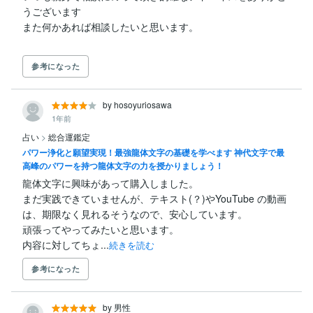
うございます

参考になった
by hosoyuriosawa
1年前
占い
>
総合運鑑定
パワー浄化と願望実現！最強龍体文字の基礎を学べます 神代文字で最
高峰のパワーを持つ龍体文字の力を授かりましょう！
龍体文字に興味があって購入しました。

まだ実践できていませんが、テキスト(？)やYouTube の動画
は、期限なく見れるそうなので、安心しています。

頑張ってやってみたいと思います。

内容に対してちょ...
続きを読む
参考になった
by 男性