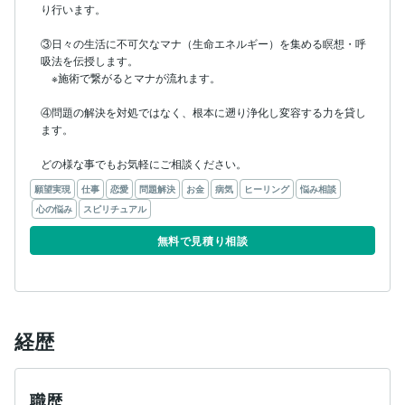
り行います。

③日々の生活に不可欠なマナ（生命エネルギー）を集める瞑想・呼
吸法を伝授します。

　※施術で繋がるとマナが流れます。

④問題の解決を対処ではなく、根本に遡り浄化し変容する力を貸し
ます。

どの様な事でもお気軽にご相談ください。
願望実現
仕事
恋愛
問題解決
お金
病気
ヒーリング
悩み相談
心の悩み
スピリチュアル
無料で見積り相談
経歴
職歴