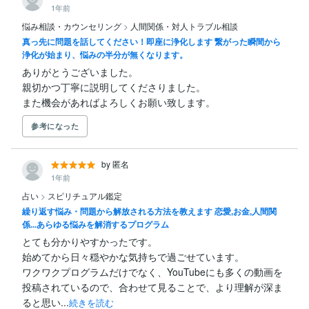
1年前
悩み相談・カウンセリング
>
人間関係・対人トラブル相談
真っ先に問題を話してください！即座に浄化します 繋がった瞬間から
浄化が始まり、悩みの半分が無くなります。
ありがとうございました。

親切かつ丁寧に説明してくださりました。

また機会があればよろしくお願い致します。
参考になった
by 匿名
1年前
占い
>
スピリチュアル鑑定
繰り返す悩み・問題から解放される方法を教えます 恋愛,お金,人間関
係...あらゆる悩みを解消するプログラム
とても分かりやすかったです。

始めてから日々穏やかな気持ちで過ごせています。

ワクワクプログラムだけでなく、YouTubeにも多くの動画を
投稿されているので、合わせて見ることで、より理解が深ま
ると思い...
続きを読む