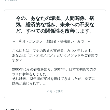
今の、あなたの環境、人間関係、病
気、経済的な悩み、未来への不安な
ど、すべての関係性を改善します。
～　和オ・ポノポノ　創始者・秘法使い　みつ　～

こんにちは、フナの教えの実践者、みつと申します。

あなたは「ホ・オポノポノ」というメソッドをご存知で
すか？

2005年にその存在を知り、2007年、日本で初めてのク
ラスに参加をしました。

それ以来、12年間の実践を続けてきましたが、次第に
効果が感じられず、

ホ・オポノポノでは関係性の改善が出来なくなり、ホ・
もっと見る
オポノポノのジプシー（迷い人）となってしまいまし
た。

ホ・オポノポノが上手くいかなくなったのは、次便自身