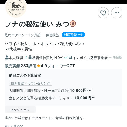
フナの秘法使い みつ
最終ログイン：
1ヶ月前
稼働状況
対応可能です
ハワイの秘法、ホ・オポノポノ秘法使いみつ
60代後半
男性
本人確認
機密保持契約(NDA)
インボイス発行事業者
未登録
233
4.9
277
販売実績
評価
フォロワー
納品ごとの予算目安
悩み相談・カウンセリング
10,000円〜
人間関係・問題解決・唯一無二の手法
10,000円〜
癒し／父音伝導者/龍体文字アーティスト
スケジュール
退席中の場合はトークルームにご希望の日程候補を...
もっと見る