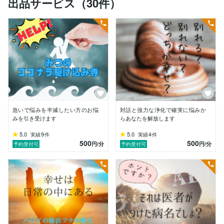
出品サービス（30件）
が何か間違っているのではないか？

ホ・オポノポノの理解や解釈を間違えて実践しているの
ではないか？と、

すべて最初から学び直すことを決意し、新たに再スター
トしました。

Webで情報を検索すると、とある書籍に巡り会いまし
た。

そこに書かれていた言葉は、ホ・オポノポノの実践者に
とっては大変ショックな内容でした。

簡略化されたホ・オポノポノの実践では、効果がないど
急いで悩みを半減したい方のお悩
対話と強力な浄化で確実に悩みか
ころか無自覚に罪悪感がたまり、自責の念が大きくな
みを引き受けます
らあなたを解放します
り、100％の責任の受け取りが不可能になると、ホ・オ
ポノポノでは問題の解決は不可能であるという理由が、
5.0
9
5.0
4
実績
件
実績
件
500
500
ハッキリとわかったのです。

円
/分
円
/分
予約受付可
予約受付可
ホ・オポノポノとはフナの教えの１２段階のステップと
いうものの、祈りの一部分だけを指していて、

ホ・オポノポノを理解するには、フナの教えを学ばなけ
ればホ・オポノポノの理解が出来なかったのです。
