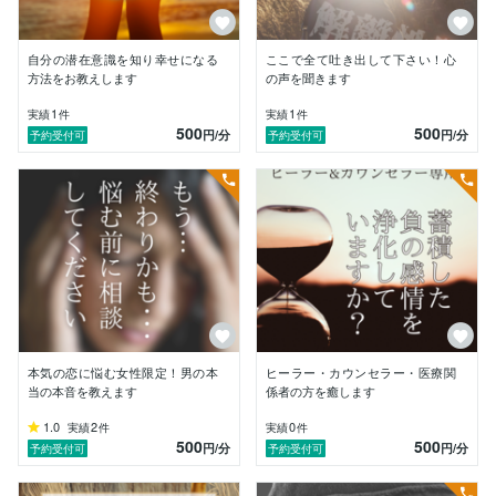
では、効果を出すにはどうすればよいのか？というと、
【潜在意識との関係性を良好にする】ことに他なりませ
ん。多くのスピリチュアル系の方々が、オ・ポノポノを
自分の潜在意識を知り幸せになる
ここで全て吐き出して下さい！心
勧めるのは、潜在意識と良好な関係性無くしては、効果
方法をお教えします
の声を聞きます
を出せないことを知っているからです。

1
1
実績
件
実績
件
500
500
円
/分
円
/分
予約受付可
予約受付可
私が提唱する「和オ・ポノポノ」は、ホ・オポノポノの
創始者であるモーナ女史の手法を忠実に守破離をし、

ホオポノポノで障害となっていた部分を改良し再構築
（守破離本）をしてお伝えしています。

そして、そのベースにはカフナ（ハワイにおける秘法の
使い手）であったモーナ師匠の「フナの教え」（ハワイ
の秘密の教え）なのです。

現在普及しているホ・オポノポノは、簡略版というホ・
オポノポノで、クラスを受けても、数多くの実践者が効
果を感じられずに離脱していきます。

本気の恋に悩む女性限定！男の本
ヒーラー・カウンセラー・医療関
当の本音を教えます
係者の方を癒します
八百万の神々の国、日本で効果を発揮するためにはカソ
1.0
2
0
実績
件
実績
件
リック（キリスト教＝一神教）的な思想が入っている
500
500
円
/分
円
/分
予約受付可
予約受付可
ホ・オポノポノでは、どの様に頑張っても結果は必ず失
敗します。ホ・オポノポノから一神教の要素を取り去り