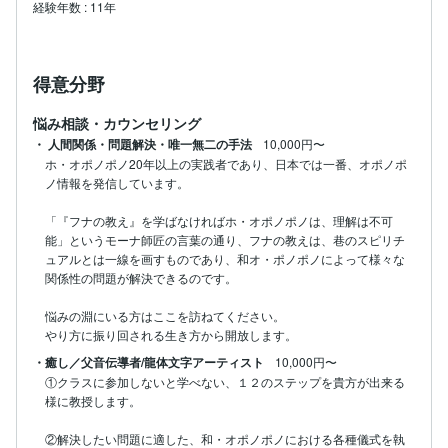
経験年数
:
11年
得意分野
悩み相談・カウンセリング
・ 人間関係・問題解決・唯一無二の手法
10,000円〜
ホ・オポノポノ20年以上の実践者であり、日本では一番、オポノポ
ノ情報を発信しています。

「『フナの教え』を学ばなければホ・オポノポノは、理解は不可
能」というモーナ師匠の言葉の通り、フナの教えは、巷のスピリチ
ュアルとは一線を画すものであり、和オ・ポノポノによって様々な
関係性の問題が解決できるのです。

悩みの淵にいる方はここを訪ねてください。

やり方に振り回される生き方から開放します。
・癒し／父音伝導者/龍体文字アーティスト
10,000円〜
①クラスに参加しないと学べない、１２のステップを貴方が出来る
様に教授します。

②解決したい問題に適した、和・オポノポノにおける各種儀式を執