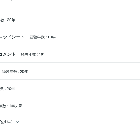
年数
:
20年
スプレッドシート
経験年数
:
10年
キュメント
経験年数
:
10年
経験年数
:
20年
年数
:
20年
年数
:
1年未満
他4件）