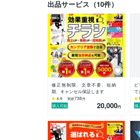
出品サービス（10件）
◎取材においては適切なビジネスマナー
グをおこないます。

◎制作においては効果を出すために現状
ません。情報をもとにどんなターゲットに
◎スタイリッシュからポップ、シンプルな
【実績例】

＜印刷物＞

▢新卒向け会社案内 （大手メーカー）

　担当：取材・コピーライティング・デザ
修正無制限、文章不要、短納
ビ
▢店頭用商品リーフレット（保険）

期、キャンセル保証します
で
　担当：取材・コピーライティング・デザ
738
4.9
実績
件
20,000
▢28Ｐパンフレット（医療関連）

購入可能
購
円
　担当：取材・コピーライティング・デザ
＜ＷＥＢサイト＞

▢企業コーポレートサイト
