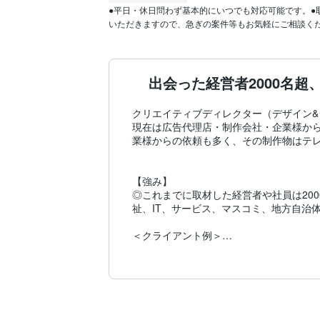
●平日・休日問わず基本的にいつでも対応可能です。●
出会った経営者2000名
クリエイティブディレクター（デザイン&
現在は広告代理店・制作会社・企業様か
業様からの依頼も多く、その制作物はテレ
【強み】

◎これまでに取材した経営者や社員は20
祉、IT、サービス、マスコミ、地方自治
＜クライアント例＞

株式会社王将フードサービス様、あいお
オムロン株式会社様、パナソニック株式会
◎企画、コピーライティング、取材、デザ
で制作した実績は5000本以上です。
