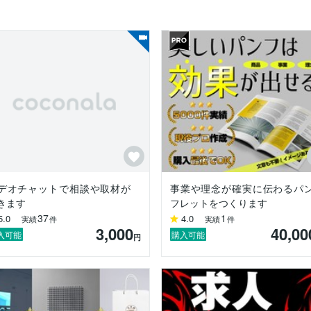
で的確なヒアリングをおこない、事業やサービスの特徴・強み、理念、
の課題や広告で実現したいことなどを、ヒアリングさせていただきます
どんなメッセージを伝えていくかを考えていきます。

ど様々なバリエーションのデザインに対応可能です。

イン

デオチャットで相談や取材が
事業や理念が確実に伝わるパ
きます
フレットをつくります
イン

37
1
5.0
4.0
実績
件
実績
件
3,000
40,00
入可能
購入可能
円
イン
