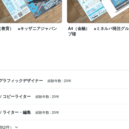
（教育） ※キッザニアジャパン
A4（金融） ※ミネルバ発注グ
プ様
グラフィックデザイナー
経験年数
:
20年
/
コピーライター
経験年数
:
20年
/
ライター・編集
経験年数
:
20年
他2件）