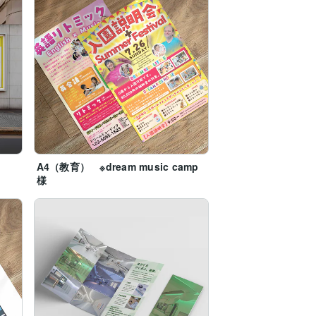
A4（教育） ※dream music camp
様