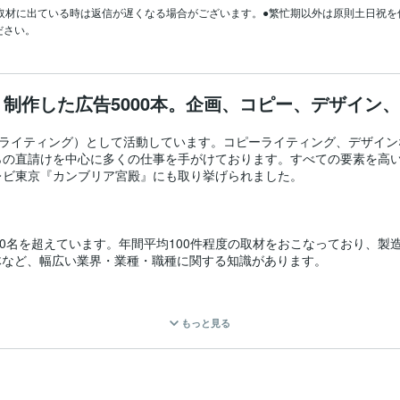
取材に出ている時は返信が遅くなる場合がございます。●繁忙期以外は原則土日祝
超、制作した広告5000本。企画、コピー、デザイン
ライティング）として活動しています。コピーライティング、デザイン
らの直請けを中心に多くの仕事を手がけております。すべての要素を高
ビ東京『カンブリア宮殿』にも取り挙げられました。

00名を超えています。年間平均100件程度の取材をおこなっており、製
体など、幅広い業界・業種・職種に関する知識があります。

いニッセイ同和損害保険株式会社様、西日本旅客鉄道株式会社様、株式
もっと見る
社様、くら寿司株式会社様、ほか多数

インまですべて対応できます。会社案内、リーフレット、ホームページ