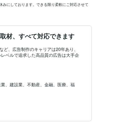
を休みにしております。できる限り柔軟にご対応させて
、取材、すべて対応できます
など、広告制作のキャリアは20年あり、
いレベルで追求した高品質の広告は大手企
造業、建設業、不動産、金融、医療、福
会社リクルート様、株式会社マイナビ様、
、ポスター、チラシなど、紙からWebま