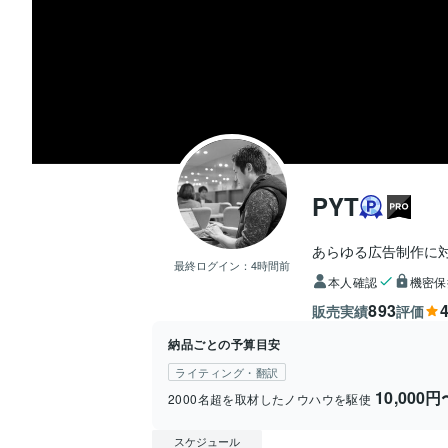
PYT
あらゆる広告制作に
最終ログイン：
4時間前
本人確認
機密保
893
4
販売実績
評価
納品ごとの予算目安
ライティング・翻訳
10,000円
2000名超を取材したノウハウを駆使
スケジュール