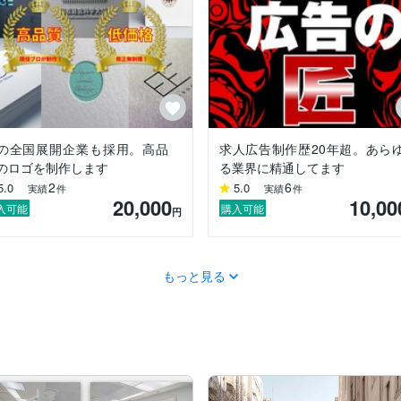
グ・デザイン



グ・デザイン

の全国展開企業も採用。高品
求人広告制作歴20年超。あら
のロゴを制作します
る業界に精通してます
2
6
5.0
5.0
きます。

実績
件
実績
件
20,000
10,00
入可能
購入可能
円
す。

ける様に丁寧に制作いたしますので、

もっと見る
)
