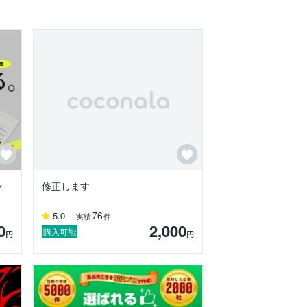
社員の想いなどが確実に伝わるライティン
。特に文章などを用意いただく必要はあり
ン
修正します
76
5.0
実績
件
0
2,000
購入可能
円
円