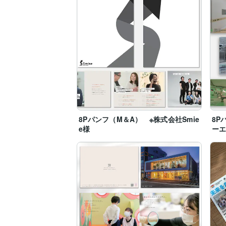
8Pパンフ（M＆A） ※株式会社Smie
8P
e様
ー