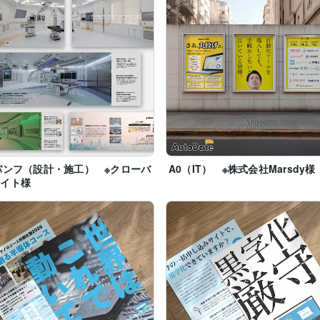
パンフ（設計・施工） ※クローバ
A0（IT） ※株式会社Marsdy様
エイト様