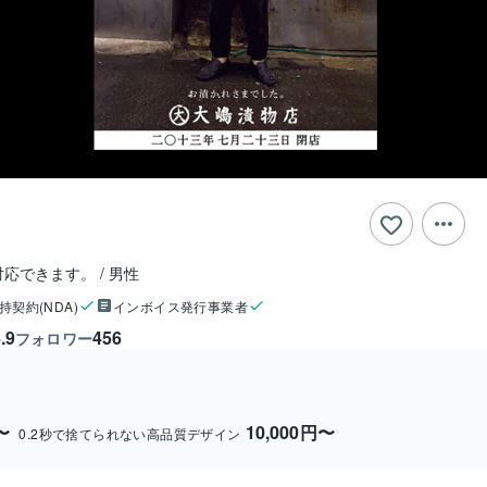
対応できます。
男性
持契約(NDA)
インボイス発行事業者
.9
456
フォロワー
〜
10,000円〜
0.2秒で捨てられない高品質デザイン