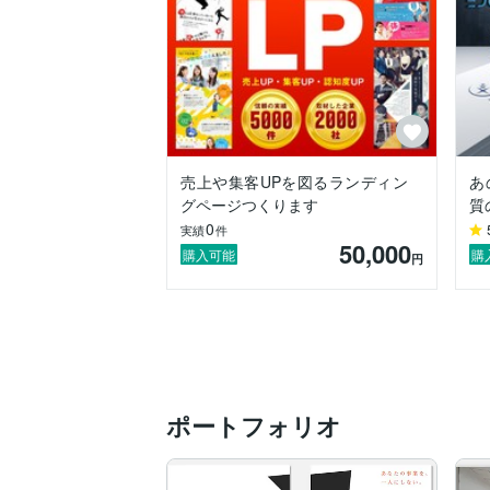
　担当：構成案・取材・コピーライティン
▢企業採用サイト

　担当：取材・撮影・コピーライティング
▢転職者向け求人サイト

　担当：構成案・取材・コピーライティン
他多数

売上や集客UPを図るランディン
あ
グページつくります
質
【活動時間／連絡】

0
できる限り迅速・柔軟に対応させていただ
実績
件
50,000
購入可能
購
円
★

最後までご覧いただきありがとうございま
「お願いしてよかった！」と思っていただ
お任せいただけましたら幸いです。

気持ちの良いお取引を心がけております(^^
ポートフォリオ