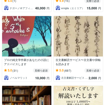
5.0
4.9
(1)
(15)
見積り必須
40,000
15,000
ナガーノ＠アフィリエイト歴19年目
emiglia（エミリア）
円
円
プロの純文学作家があなたの小説に
古文書解読サービス〜古文書や掛軸
アドバイスします
を読みます
5.0
5.0
(31)
(697)
見積り必須
見積り必須
10,000
2,000
ノベルマリット
古文書解読サービス 羊雲庵
円
円