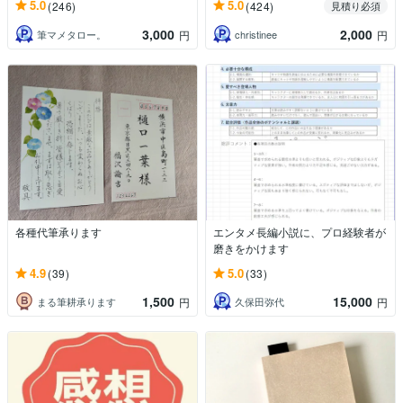
5.0
5.0
(246)
(424)
見積り必須
3,000
2,000
筆マメタロー。
christinee
円
円
各種代筆承ります
エンタメ長編小説に、プロ経験者が
磨きをかけます
4.9
5.0
(39)
(33)
1,500
15,000
まる筆耕承ります
久保田弥代
円
円