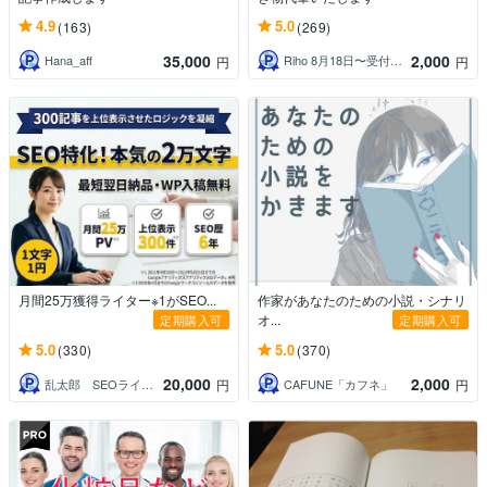
4.9
5.0
(163)
(269)
35,000
2,000
Hana_aff
Riho 8月18日〜受付一時休止
円
円
月間25万獲得ライター※1がSEO...
作家があなたのための小説・シナリ
オ...
定期購入可
定期購入可
5.0
5.0
(330)
(370)
20,000
2,000
乱太郎 SEOライター
CAFUNE「カフネ」
円
円