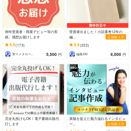
満枠対応中
例年受賞者・商業デビュー等の実
受賞者出ました！小説選考12年の
績。感想お届けします
編...
定期購入可
5.0
5.0
(173)
(222)
5,500
6,000
筆マメタロー。
編集KM
円
円
完全丸投げもOK！電子書籍出版代
真髄を捉えた魅力溢れるインタビュ
行します
ー...
定期購入可