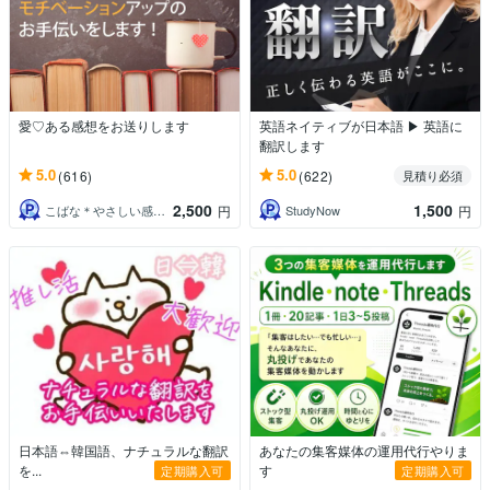
愛♡ある感想をお送りします
英語ネイティブが日本語 ▶ 英語に
翻訳します
5.0
5.0
(616)
(622)
見積り必須
2,500
1,500
こばな＊やさしい感想屋さん
StudyNow
円
円
日本語⇔韓国語、ナチュラルな翻訳
あなたの集客媒体の運用代行やりま
を...
す
定期購入可
定期購入可