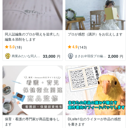
同人誌編集のプロが萌えを追求した
プロが感想（講評）をお伝えします
編集＆添削をします
5.0
4.9
(18)
(143)
33,000
2,000
商業みたいな同人誌編集屋あだん堂
まさお＠現役プロ編集者
円
円
保育・看護の専門家が商品監修をし
DLsite1位のライターが作品の感想
ます
を書きます