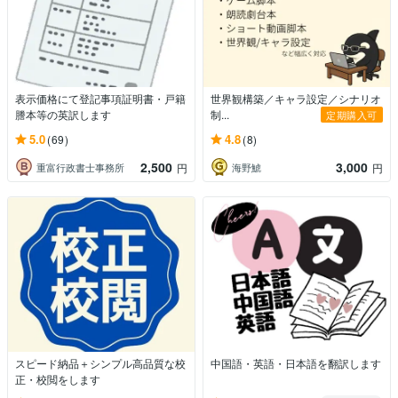
表示価格にて登記事項証明書・戸籍
世界観構築／キャラ設定／シナリオ
謄本等の英訳します
制...
定期購入可
5.0
4.8
(69)
(8)
2,500
3,000
重富行政書士事務所
海野鯱
円
円
スピード納品＋シンプル高品質な校
中国語・英語・日本語を翻訳します
正・校閲をします