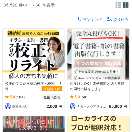
35,522
件中
1 - 60
件表示
ランキング
絞り込み
校正のプロが文章の校正・校閲、リ
丸投げもOK！電子書籍と紙の書籍
ラ...
の同時出版をします
定期購入可
5.0
5.0
(184)
(50)
見積り必須
2,000
65,000
重橋あおい
ナガーノ＠アフィリエイト歴19年目
円
円