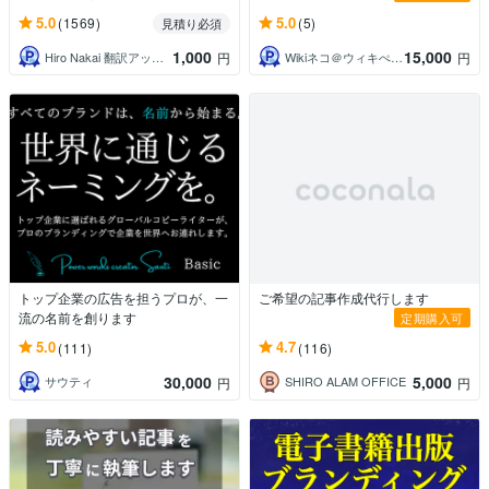
5.0
5.0
(1569)
(5)
見積り必須
1,000
15,000
Hiro Nakai 翻訳アップデート
Wikiネコ＠ウィキぺディアの専門家
円
円
トップ企業の広告を担うプロが、一
ご希望の記事作成代行します
流の名前を創ります
定期購入可
5.0
4.7
(111)
(116)
30,000
5,000
サウティ
SHIRO ALAM OFFICE
円
円