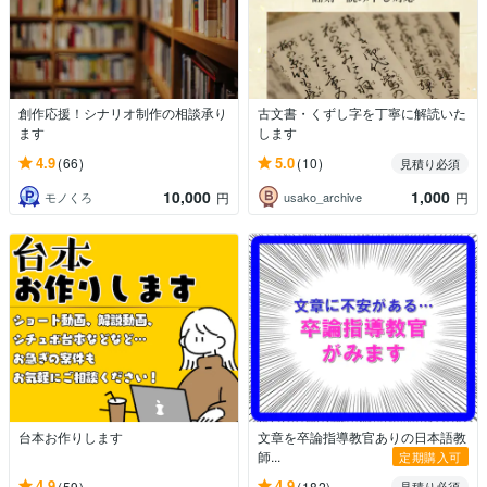
創作応援！シナリオ制作の相談承り
古文書・くずし字を丁寧に解読いた
ます
します
4.9
5.0
(66)
(10)
見積り必須
10,000
1,000
モノくろ
usako_archive
円
円
台本お作りします
文章を卒論指導教官ありの日本語教
師...
定期購入可
4.9
4.9
(59)
(182)
見積り必須