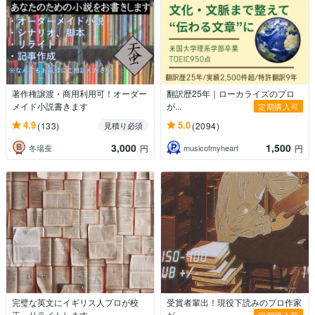
著作権譲渡・商用利用可！オーダー
翻訳歴25年｜ローカライズのプロ
メイド小説書きます
が...
定期購入可
4.9
5.0
(133)
(2094)
見積り必須
3,000
1,500
冬場蚕
musicofmyheart
円
円
完璧な英文にイギリス人プロが校
受賞者輩出！現役下読みのプロ作家
正・リライトします
が...