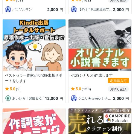
2,000
2,000
パラソルマン
【JY】‘19以来連続プラチナランク⭐︎
円
円
ベストセラー作家がKindle出版サポ
小説(シナリオ)作成します
ートをします
定期購入可
5.0
5.0
(2)
(158)
見積り必須
12,000
2,000
あいひろ┃習慣＆Kindle出版サポート
シエリ★☆web·シナリオライター
円
円