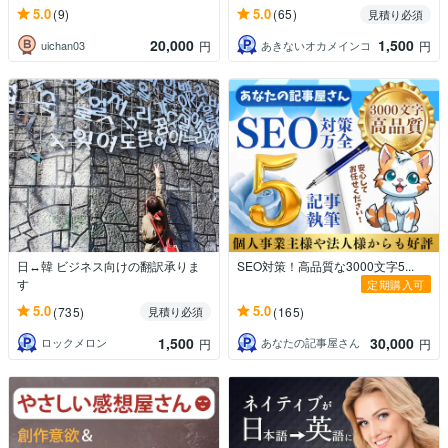
5.0
5.0
(9)
(65)
見積り必須
20,000
1,500
uichan03
あきないオカメインコ
円
円
日↔韓 ビジネス向けの翻訳承りま
SEO対策！高品質な3000文字5...
す
定期購入可
5.0
5.0
(735)
(165)
見積り必須
1,500
30,000
ロックメロン
あなたの記事屋さん
円
円