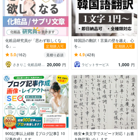
化粧品研究員が「思わず欲しくな
韓国語の翻訳！言葉の壁を越え、心
る」...
を...
定期購入可
定期購入可
5.0
4.9
(162)
(428)
見積り必須
20,000
1,000
さきりこ 化粧品研究員ライター
ラビットサービス
円
円
900記事以上経験【ブログ記事】10
格安★美文字でスピード対応！お書
記事作成します
き物代筆いたします