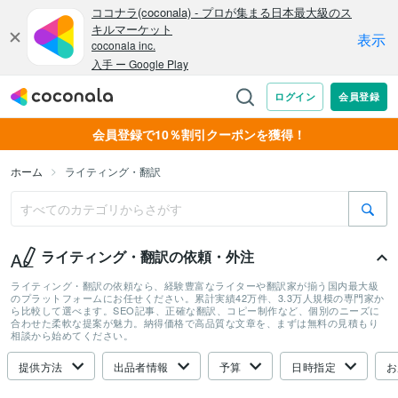
会員登録で10％割引クーポンを獲得！
ホーム
ライティング・翻訳
ライティング・翻訳の依頼・外注
ライティング・翻訳の依頼なら、経験豊富なライターや翻訳家が揃う国内最大級
のプラットフォームにお任せください。累計実績42万件、3.3万人規模の専門家か
ら比較して選べます。SEO記事、正確な翻訳、コピー制作など、個別のニーズに
合わせた柔軟な提案が魅力。納得価格で高品質な文章を、まずは無料の見積もり
相談から始めてください。
提供方法
出品者情報
予算
日時指定
お