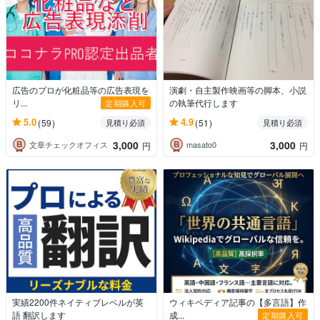
広告のプロが化粧品等の広告表現を
演劇・自主製作映画等の脚本、小説
リ...
の執筆代行します
定期購入可
5.0
4.9
(59)
(51)
見積り必須
見積り必須
3,000
3,000
文章チェックオフィス
masato0
円
円
実績2200件ネイティブレベルが英
ウィキペディア記事の【多言語】作
語 翻訳します
成...
定期購入可