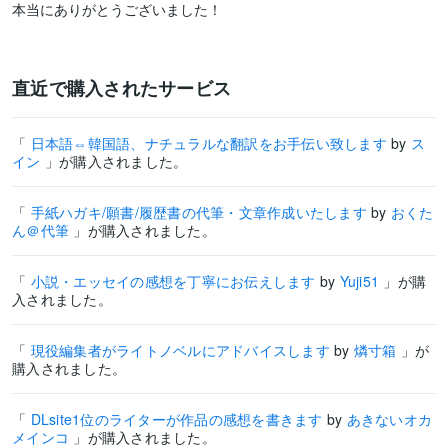
本当にありがとうございました！
直近で購入されたサービス
「
日本語⇔韓国語、ナチュラルな翻訳をお手伝い致します
by
ス
イン
」が購入されました。
「
手紙ハガキ/願書/履歴書の代筆・文章作成いたします
by
おくた
ん＠代筆
」が購入されました。
「
小説・エッセイの感想を丁寧にお伝えします
by
Yuji51
」が購
入されました。
「
現役編集者がライトノベルにアドバイスします
by
燐寸箱
」が
購入されました。
「
DLsite1位のライターが作品の感想を書きます
by
あきないオカ
メインコ
」が購入されました。