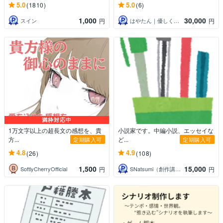
5.0
5.0
(1810)
(6)
1,000
30,000
スイン
はやたん｜優しく執筆・運用・健康サポート
円
円
満枠対応中
1万文字以上の超長文の感想を、貴
小説家です。中編小説、エッセイな
方...
ど...
定期購入可
定期購入可
4.8
4.9
(26)
(108)
1,500
15,000
SoftlyCherryOfficial
SNatsumi（創作講師）
円
円