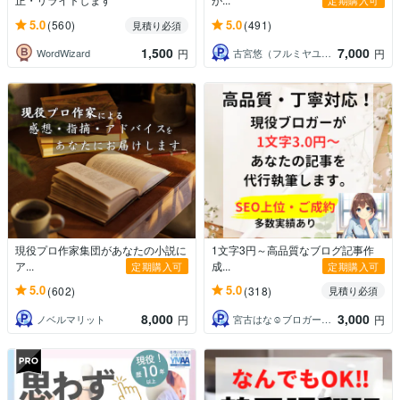
定期購入可
5.0
5.0
(560)
(491)
見積り必須
1,500
7,000
WordWizard
古宮悠（フルミヤユウ）
円
円
現役プロ作家集団があなたの小説に
1文字3円～高品質なブログ記事作
ア...
成...
定期購入可
定期購入可
5.0
5.0
(602)
(318)
見積り必須
8,000
3,000
ノベルマリット
宮古はな☺︎ブロガーでライター
円
円