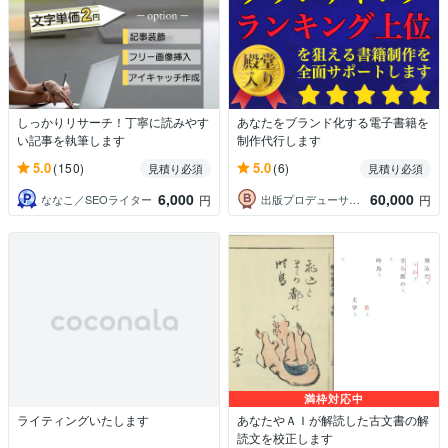
しっかりリサーチ！丁寧に読みやす
あなたをブランド化する電子書籍を
い記事を執筆します
制作代行します
5.0
5.0
(150)
(6)
見積り必須
見積り必須
6,000
60,000
ななこ／SEOライター
出版プロデューサーＹ
円
円
満枠対応中
ライティングいたします
あなたやＡＩが解読した古文書の解
読文を校正します