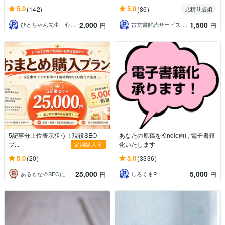
5.0
5.0
(142)
(86)
見積り必須
2,000
1,500
ひとちゃん先生 心と身体のサポーター
古文書解読サービス 羊雲庵
円
円
5記事分上位表示狙う！現役SEO
あなたの原稿をKindle向け電子書籍
プ...
化いたします
定期購入可
5.0
5.0
(20)
(3336)
25,000
5,000
あるもな＠SEOに強い記事執筆代行します
しろくまP
円
円