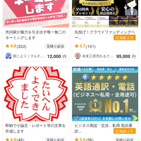
作詞家が魅力を引き出す唯一無二の
丸投げ！クラウドファンディングペ
ネーミングします
ー...
定期購入可
4.8
4.7
(222)
(101)
見積り必須
12,000
95,000
青により｜マルチクリエイター
未来工房売れるクラファン・デザイン制作所
円
円
即納で小論文・レポート等の文章を
ビジネス商談・交渉、私用 英語通
作成します
訳...
定期購入可
4.9
5.0
(46)
(58)
見積り必須
見積り必須