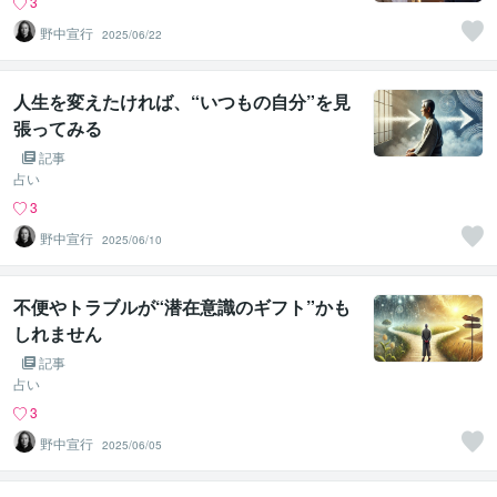
3
野中宣行
2025/06/22
人生を変えたければ、“いつもの自分”を見
張ってみる
記事
占い
3
野中宣行
2025/06/10
不便やトラブルが“潜在意識のギフト”かも
しれません
記事
占い
3
野中宣行
2025/06/05