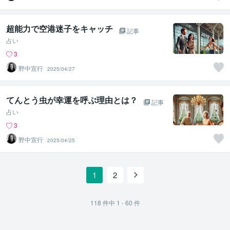
超能力で空港迷子をキャッチ
記事
占い
3
野中宣行
2025/04/27
てんとう虫が幸運を呼ぶ理由とは？
記事
占い
3
野中宣行
2025/04/25
1
2
118
件中
1 - 60
件