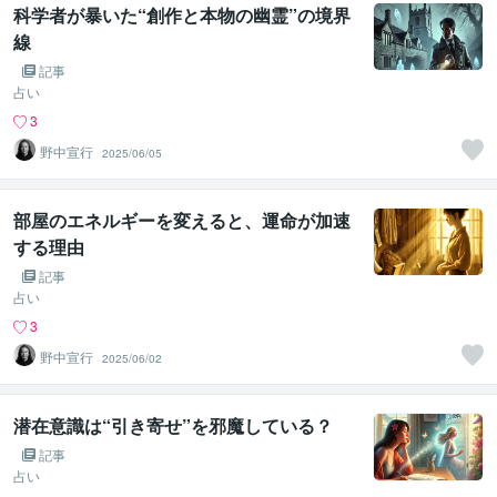
科学者が暴いた“創作と本物の幽霊”の境界
線
記事
占い
3
野中宣行
2025/06/05
部屋のエネルギーを変えると、運命が加速
する理由
記事
占い
3
野中宣行
2025/06/02
潜在意識は“引き寄せ”を邪魔している？
記事
占い