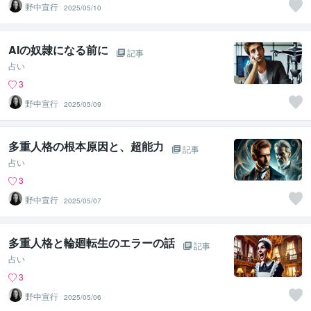
野中宣行
2025/05/10
AIの奴隷になる前に
記事
占い
3
野中宣行
2025/05/09
多重人格の根本原因と、超能力
記事
占い
3
野中宣行
2025/05/07
多重人格と輪廻転生のエラーの話
記事
占い
3
野中宣行
2025/05/06