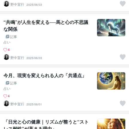
野中宣行
2025/06/03
“共鳴”が人生を変える──馬と心の不思議
な関係
記事
占い
4
野中宣行
2025/06/03
今月、現実を変えられる人の「共通点」
記事
占い
4
野中宣行
2025/06/01
「日光と心の健康｜リズムが整うと“スト
レス耐性”が高まる理由」