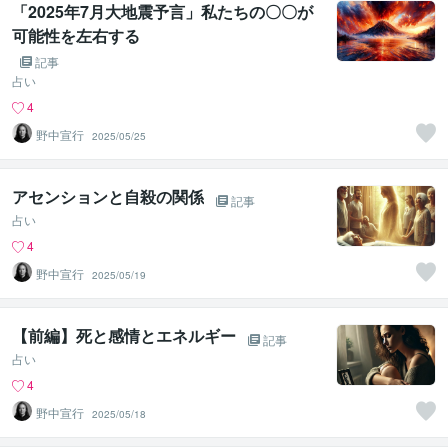
「2025年7月大地震予言」私たちの〇〇が
可能性を左右する
記事
占い
4
野中宣行
2025/05/25
アセンションと自殺の関係
記事
占い
4
野中宣行
2025/05/19
【前編】死と感情とエネルギー
記事
占い
4
野中宣行
2025/05/18