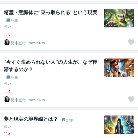
精霊・意識体に“乗っ取られる”という現実
記事
占い
5
野中宣行
2025/04/23
“今すぐ決められない人”の人生が、なぜ停
滞するのか？
記事
占い
4
野中宣行
2025/07/13
夢と現実の境界線とは？
記事
占い
4