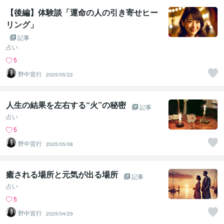
【後編】体験談「運命の人の引き寄せヒー
リング」
記事
占い
5
野中宣行
2025/05/22
人生の結果を左右する“火”の秘密
記事
占い
5
野中宣行
2025/05/08
癒される場所と元気が出る場所
記事
占い
5
野中宣行
2025/04/29