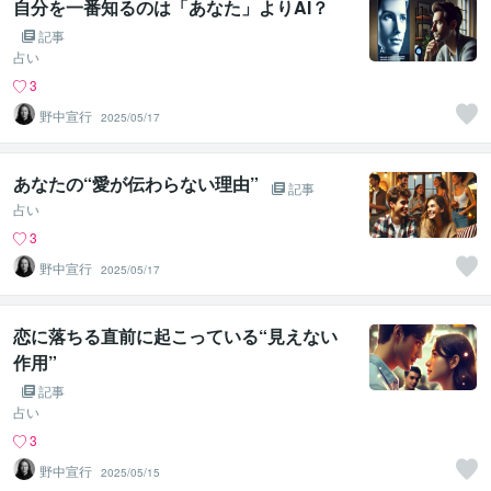
自分を一番知るのは「あなた」よりAI？
記事
占い
3
野中宣行
2025/05/17
あなたの“愛が伝わらない理由”
記事
占い
3
野中宣行
2025/05/17
恋に落ちる直前に起こっている“見えない
作用”
記事
占い
3
野中宣行
2025/05/15