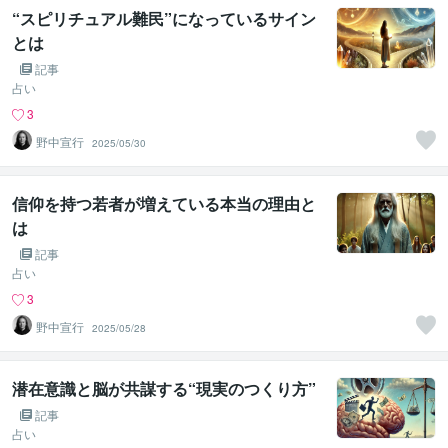
“スピリチュアル難民”になっているサイン
とは
記事
占い
3
野中宣行
2025/05/30
信仰を持つ若者が増えている本当の理由と
は
記事
占い
3
野中宣行
2025/05/28
潜在意識と脳が共謀する“現実のつくり方”
記事
占い