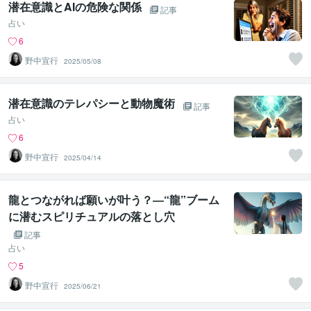
潜在意識とAIの危険な関係
記事
占い
6
野中宣行
2025/05/08
潜在意識のテレパシーと動物魔術
記事
占い
6
野中宣行
2025/04/14
龍とつながれば願いが叶う？―“龍”ブーム
に潜むスピリチュアルの落とし穴
記事
占い
5
野中宣行
2025/06/21