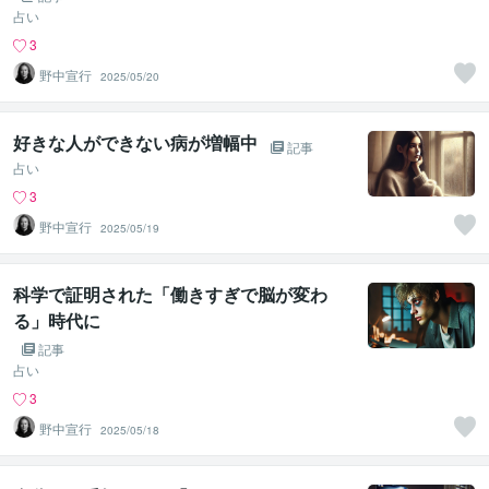
占い
3
野中宣行
2025/05/20
好きな人ができない病が増幅中
記事
占い
3
野中宣行
2025/05/19
科学で証明された「働きすぎで脳が変わ
る」時代に
記事
占い
3
野中宣行
2025/05/18