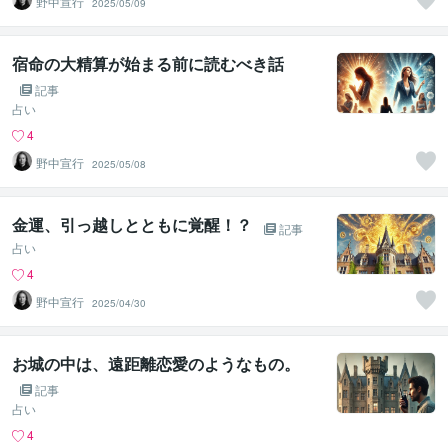
野中宣行
2025/05/09
宿命の大精算が始まる前に読むべき話
記事
占い
4
野中宣行
2025/05/08
金運、引っ越しとともに覚醒！？
記事
占い
4
野中宣行
2025/04/30
お城の中は、遠距離恋愛のようなもの。
記事
占い
4