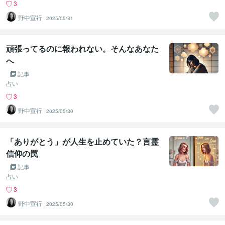
3
野中宣行
2025/05/31
頑張ってるのに報われない。そんなあなた
へ
記事
占い
3
野中宣行
2025/05/30
「ありがとう」が人生を止めていた？言霊
信仰の罠
記事
占い
3
野中宣行
2025/05/30