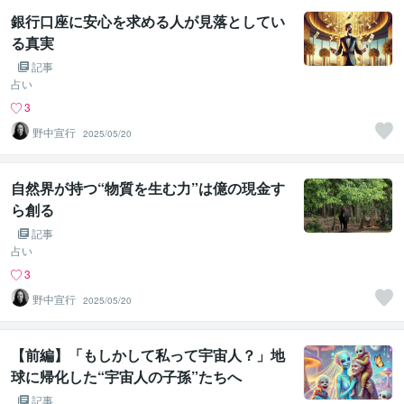
銀行口座に安心を求める人が見落としてい
る真実
記事
占い
3
野中宣行
2025/05/20
自然界が持つ“物質を生む力”は億の現金す
ら創る
記事
占い
3
野中宣行
2025/05/20
【前編】「もしかして私って宇宙人？」地
球に帰化した“宇宙人の子孫”たちへ
記事