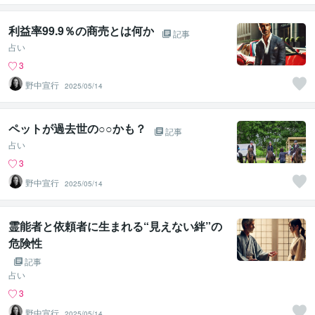
利益率99.9％の商売とは何か
記事
占い
3
野中宣行
2025/05/14
ペットが過去世の○○かも？
記事
占い
3
野中宣行
2025/05/14
霊能者と依頼者に生まれる“見えない絆”の
危険性
記事
占い
3
野中宣行
2025/05/14