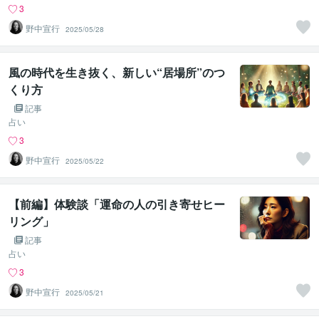
3
野中宣行
2025/05/28
風の時代を生き抜く、新しい“居場所”のつ
くり方
記事
占い
3
野中宣行
2025/05/22
【前編】体験談「運命の人の引き寄せヒー
リング」
記事
占い
3
野中宣行
2025/05/21