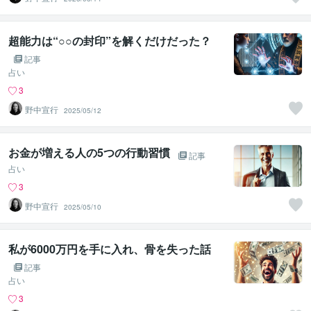
超能力は“○○の封印”を解くだけだった？
記事
占い
3
野中宣行
2025/05/12
お金が増える人の5つの行動習慣
記事
占い
3
野中宣行
2025/05/10
私が6000万円を手に入れ、骨を失った話
記事
占い
3