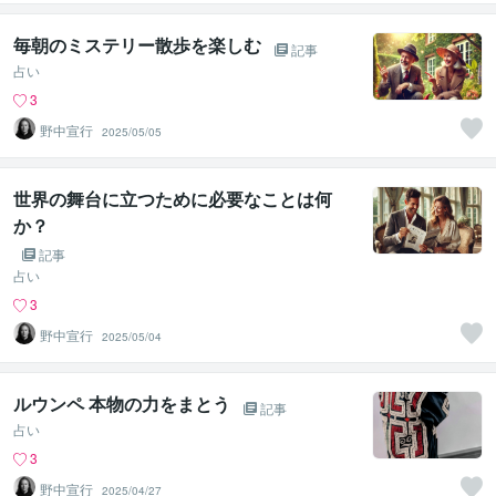
毎朝のミステリー散歩を楽しむ
記事
占い
3
野中宣行
2025/05/05
世界の舞台に立つために必要なことは何
か？
記事
占い
3
野中宣行
2025/05/04
ルウンペ 本物の力をまとう
記事
占い
3
野中宣行
2025/04/27