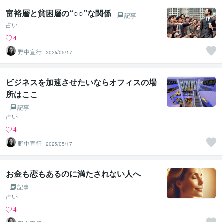
富裕層と貧困層の“○○”な関係
記事
占い
4
野中宣行
2025/05/17
ビジネスを加速させたいならオフィスの場
所はここ
記事
占い
4
野中宣行
2025/05/17
お金も恋もあるのに満たされない人へ
記事
占い
4