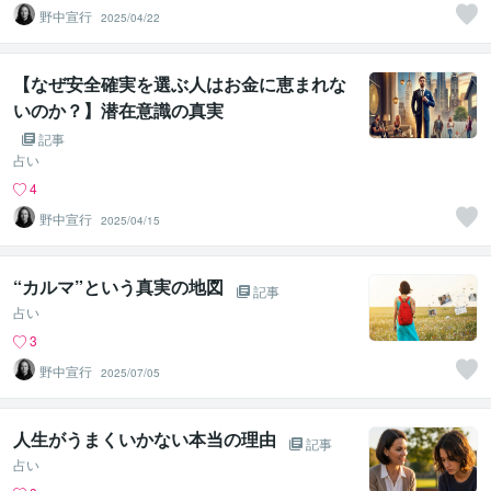
野中宣行
2025/04/22
【なぜ安全確実を選ぶ人はお金に恵まれな
いのか？】潜在意識の真実
記事
占い
4
野中宣行
2025/04/15
“カルマ”という真実の地図
記事
占い
3
野中宣行
2025/07/05
人生がうまくいかない本当の理由
記事
占い