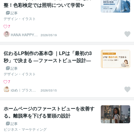
整！色彩検定では照明について学習✨
記事
デザイン・イラスト
7
HANA HAPPY 8
2026/05/19
7
伝わるLP制作の基本③ ｜LPは「最初の3
秒」で決まる ―ファーストビュー設計―
記事
デザイン・イラスト
7
ゆめ｜プラスミ
2026/03/15
ーデザイン ＠即
レス対応
ホームページのファーストビューを改善す
る。離脱率を下げる冒頭の設計
記事
ビジネス・マーケティング