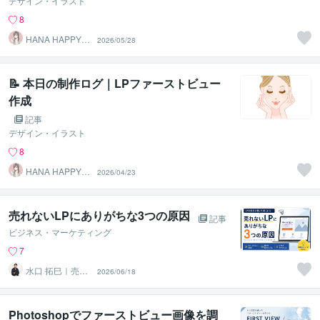
デザイン・イラスト
8
HANA HAPPY 8
2026/05/28
7
📝 本日の制作ログ｜LPファーストビュー
作成
記事
デザイン・イラスト
8
HANA HAPPY 8
2026/04/23
7
売れないLPにありがちな3つの原因
記事
ビジネス・マーケティング
7
水口 拓巳｜売れ
2026/06/18
るLP制作・改善
サポート
Photoshopでファーストビュー画像を調