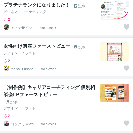
プラチナランクになりました！
記事
ビジネス・マーケティング
2
きよデザイン工
2025/10/01
房
女性向け講座ファーストビュー
記事
デザイン・イラスト
2
mana_Firstview
2025/07/30
Design
【制作例】キャリアコーチティング 個別相
談会LPファーストビュー
記事
デザイン・イラスト
2
ヨシタカ＠Web
2025/03/02
集客デザイナー