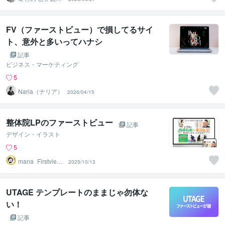
築×セールスデザ
イナー
FV（ファーストビュー）で損してるサイ
ト、意外と多いってハナシ
記事
ビジネス・マーケティング
5
Naria（ナリア）
2026/04/15
整体院LPのファーストビュー
記事
デザイン・イラスト
5
mana_Firstview
2025/10/13
Design
UTAGE テンプレートのままじゃ勿体な
い！
記事