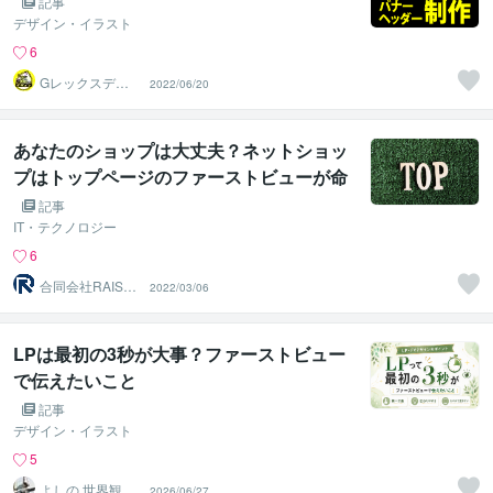
記事
デザイン・イラスト
6
Gレックスデザ
2022/06/20
イン
あなたのショップは大丈夫？ネットショッ
プはトップページのファーストビューが命
運を握る
記事
IT・テクノロジー
6
合同会社RAISEE
2022/03/06
EE（レイジー）
LPは最初の3秒が大事？ファーストビュー
で伝えたいこと
記事
デザイン・イラスト
5
よしの 世界観構
2026/06/27