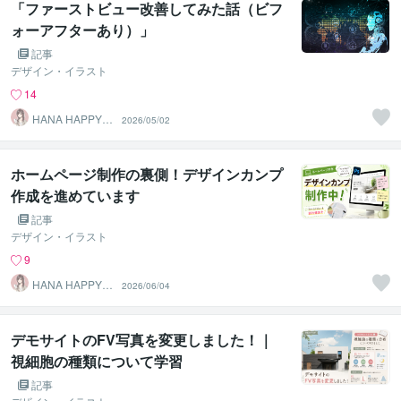
「ファーストビュー改善してみた話（ビフ
ォーアフターあり）」
記事
デザイン・イラスト
14
HANA HAPPY 8
2026/05/02
7
ホームページ制作の裏側！デザインカンプ
作成を進めています
記事
デザイン・イラスト
9
HANA HAPPY 8
2026/06/04
7
デモサイトのFV写真を変更しました！｜
視細胞の種類について学習
記事