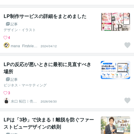
Design
LP制作サービスの詳細をまとめました
記事
デザイン・イラスト
4
mana_Firstview
2024/04/12
Design
LPの反応が悪いときに最初に見直すべき
場所
記事
ビジネス・マーケティング
3
水口 拓巳｜売れ
2026/06/30
るLP制作・改善
サポート
LPは「3秒」で決まる！離脱を防ぐファー
ストビューデザインの鉄則