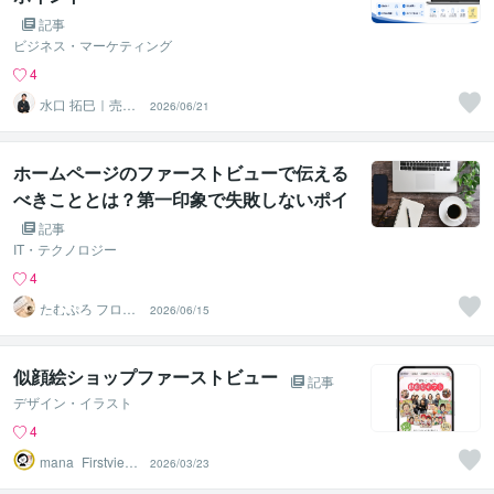
記事
ビジネス・マーケティング
4
水口 拓巳｜売れ
2026/06/21
るLP制作・改善
サポート
ホームページのファーストビューで伝える
べきこととは？第一印象で失敗しないポイ
ント
記事
IT・テクノロジー
4
たむぷろ フロン
2026/06/15
トエンジニア
似顔絵ショップファーストビュー
記事
デザイン・イラスト
4
mana_Firstview
2026/03/23
Design