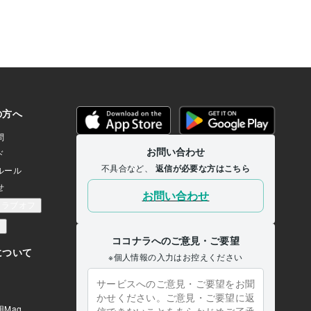
得するのは、今からだと何
査結果じゃ。でも、誰がこんなにたくさ
と戸惑いと、民間のカウン
んの「ゆでタマゴ」を食べるのじ
して、何もない私に誰が、
ゃ？・・・うん？・・・あれ～？・・・
というところで、やはり高
あ、そう言えば・・・「ヤツ」じ
けにしておこうと思ったこ
ゃ！”・・・「ヤツ」しかこの難局を突破
です。 しかし、また今年に
できる「逸材」はいない！・・・「ダー
つと、やはり若い人を支え
リン」じゃ！彼女は「タマゴ大好き女
 日本をもっと明るくしたい
子」じゃ。・・・何かと言えば、即
が、高齢者の仕事をしてい
「卵」を入れるのじゃ。・・・でも、あ
いが強くなったのが本音で
る日彼女は、ボクに言った・・・「私
ればいいのか？と考えるよ
は、ゴミ箱じゃ～ナイ」・・・「え
っ？！＾＾；」・・・「ゴメ
ン；；」・・・「だって・・・君の笑顔
が