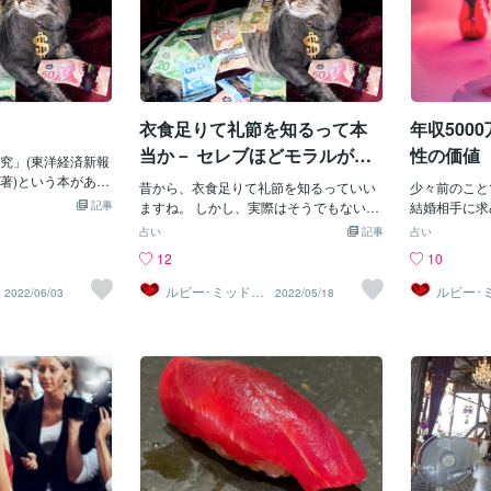
衣食足りて礼節を知るって本
年収500
当か－ セレブほどモラルが低
性の価値
究」(東洋経済新報
い？！
著)という本があり
昔から、衣食足りて礼節を知るっていい
少々前のこと
年間納税額1000万
記事
ますね。 しかし、実際はそうでもないよ
結婚相手に求
を対象としたアンケー
うです。 ある研究によるとセレブはマナ
万円」と発言
占い
記事
占い
富裕層の妻の特徴
ーが悪いとの結果が出ているのです。 意
た。 なるほ
12
10
したものです。 た
外ででしょう。 彼らは気取っていますか
ですか。 ど
有効回答は108通
らね。 予想通りと考える方は、やっかみ
の勝手ですか
ルビー･ミッドナ
ルビー･
2022/06/03
2022/05/18
000万円で、高年収
イト
イト
もあるのかも。 それはいいとして、この
に値段を付け
ため、平均年齢は6
研究とはまず運転マナーについてのもの
な。 皮肉に
 そして、その結論
です。 ご存じのように車は社会的ステー
うか。 本人
ね。 「美貌の妻が
タスを反映しています。 まず、車のラン
あると言いた
に乗る結婚という
クを高級車から大衆車まで五つに分類
れは今現在の
り、美貌を磨くより
し、階級別に交通規則をどれほど守って
う。 とする
方が、はるかにお
いるかを調査しました。 すると、横断歩
は下がってい
能性が高いという
道で手を上げている歩行者を待たずに通
かけていろい
業分類には芸能人、
過してしまう確率は普通車35％のとこ
うね。 内面
ャビン・アテンダ
ろ、高級車は47％であることがわかりま
れませんが、