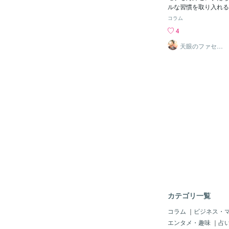
セリーナ・ウィリアム
ルな習慣を取り入れる
紐を特定の方法で結び
康とポジティブなエネ
コラム
ールを5回バウンドさ
います。彼らが実践し
4
ーティンを持っていま
慣をいくつか紹介しま
ファー・アニストンは
力を借りるヴィクトリ
天眼のファセッ
ト
に必ず右足から乗り込
クリスタルの持つエネ
軽くたたくそうです。
ます。彼女は自身のエ
と瞑想精神的な実践を
ために、常にクリスタ
ようとするセレブもい
るそうです。この習慣
ュー・マコノヒーは、
と自信をもたらすと考
と瞑想を積極的に推奨
アルカライズ生活グウ
の旅路を楽しむことに
ーをはじめとする多く
なことにも幸せを見出
「アルカライズ」とい
ます。●歌手のデミ・
ています。これは体を
リチュアリティとアフ
ことで、美容効果や免
践を通じて、人生を好
す方法です。野菜や海
想の力を信じ、ファン
極的に取り入れること
えていま
瞑想とマインドフルネ
日々の瞑想を欠かしま
は、ストレス解消や集
の刺激に効果があると
カテゴリ一覧
に、「SBNR（Spiritual 
s）」という、特定の
コラム
｜
ビジネス・
スピリチュアルな生き
エンタメ・趣味
｜
占
増えています。ヨガの