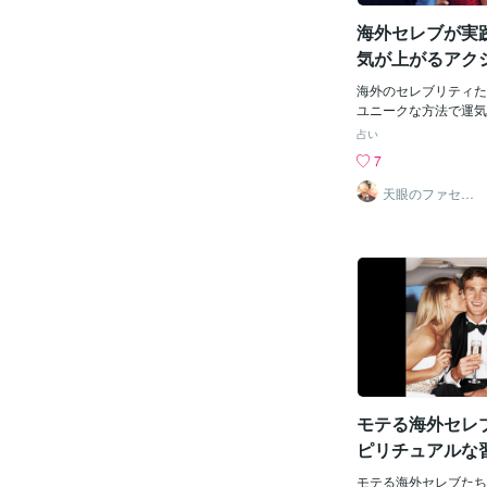
ントなど玉の輿に乗れ
ましたが、該当者はわ
海外セレブが実
しかも、1.9％の中
気が上がるアク
と回答した人はゼロだ
下に「お金持ち妻」の
海外のセレブリティた
・独身時代から仕事熱
ユニークな方法で運気
マン型で、学歴は自身
います。以下に、いく
占い
・夫と同程度かそれ以
を紹介します。幸運の
7
で育っている。 ・結
多くのセレブが、特定
として活躍し、夫の経
のお守りとして大切に
天眼のファセッ
会社を任されたりもす
ト
ラー・スウィフトは1
にはあまり興味がない
だと考えています。彼
ブ男性と結婚できるの
で、13歳の誕生日が
家庭環境や知性を持っ
ことなど、13にまつ
とになります。 よく
ています。●ヴィクト
に出てくる庶民の女性
リスタルの力を信じて
メン御曹司と恋に落ち
クリスタルを持ち歩い
てことはまあないんで
ィブなエネルギーに包
えれば当たり前のこと
っています。●マドン
した人もいるかな。 
ッチャーなど多くのセ
るのはち
赤い糸のブレスレット
モテる海外セレ
す。これは邪視から身
考えられています。ユ
ピリチュアルな
ーティン試合や公演の
行うセレブも多くいま
モテる海外セレブたち