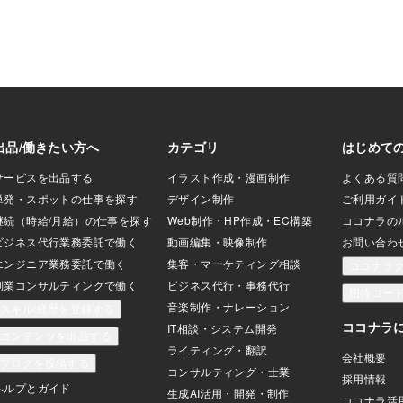
マンションは特別に設計されたものな
国家資格も取
者として知られて
の。外部からの視線は遮断されている
年かかるの？
柔軟性を高めるだ
し、セキュリティも万全よ。私たちは完
セラーを取得
定ももたらすとさ
全にプライベートな空間で、思う存分に
気が付くの？
持されています。
快楽に浸れるの。 翔平（興奮を隠しきれ
齢者の仕事だ
中心に、TikTokや
ず）：それはすごいですね。由紀さんの
ともあったの
術を楽しむセレブが増え
セレブの世界は本当に魅力的です。 由紀
入ってふつふ
人生の指針を得る
（官能的な笑みを浮かべながら）：そし
ていきたい。
を活用しているの
て、この儀式が終わった後は、私たちの
という気持ち
チュアルな習慣
関係も新たな段階に進むの 翔平（眼差し
て、さらに思
を高め、自信に満
に熱を帯びながら）：由紀さんの豊満な
す。 何をす
しています。単な
肉体美に触れら