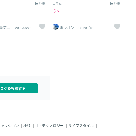
る方 ・サラリーマンをして
♪ここは、東京・日比谷公園ソバのボク
とをしたからです。 例え
記事
コラム
記事
路に迷っている方 ・暇つぶし
の「超高額／セレブ／上級国民／皇室御
らの投資話が来た」と言う
2
っている方 ・副業をしたい
用達～男の料理教室」じゃ。お月謝は
を見たら実在しない住所だ
充実したい方 少しでも参考に
「８０万」じゃ。今は「２０％オフ」の
人名だけど国籍違うな、と
、この記事を書いていま
「期間限定超お買い得価格」じゃ。ど？
純に日本旅行をするときに
護業界1
李レオン
2022/06/23
2024/03/12
介の続きを話す前に、今の私
安すぎる？＾＾；え？名前？「LEEクッ
役ケアマ
旅館どう？あーそこ出ます
えさせて下さい。 私はただ
キングカレッジ」じゃ！はいぃ～、で
イスをしたり、他には「あ
、何かを発信をしたいと思
は、「ネコ芝居？」はココまでじゃ。ボ
ンプー１０本買ってきて」
るのに、 すごくもないし、
クはね～「ゴハン」とかはよく作るんじ
したり。。 と言うわけで
、ずっと平社員だし、生ま
ゃけど～、あまり「料理」はしないのじ
コネをつかむ人の特徴をご
通の家庭だし、、、 何を発
ゃ。でもね～、ヒョンなことから「卵」
ようになんでもお願い事を
のよ！とずっと思っていま
が冷蔵庫にいっぱいアルので、「こりゃ
きなくてもOK）＊相手の言
し、何でしょう。もう分から
～、ダメじゃろ～！賞味期限もうギリギ
輝かせて聞き入る＆自分の
、人生めちゃくちゃ楽しい
リじゃんか～！それに３パックもあるし
い＊タイ料理が普通に食べ
反面、 今、生きているのが
～、ど～するのん？この危機的事態を
料理に関して色々と詳しい
もいる。 お金の問や家庭の
～？！・・・」ということで、ボクは考
食べ物とか）＊すぐにワイ
ログを投稿する
悩みはあると思うのです
えた！「そうじゃ。毎日（タマゴかけご
ペコ頭をさげる＊小銭と二
分の心の底にあるわだかま
飯）は頂いているけど、じゃ～いっぱい
たくさん持
み、過去の経験とか他人と
タマゴあるから、（ゆで卵）がイイじゃ
たりします。 この事実にな
ん！そうすっぺ～♪」との最終結論で、
役に立てないか？ずっとそ
タマゴをゆでてみたのじゃ。だけど、今
ていたのです。 高齢者に携
まで「タマゴ」をゆでたことがナ
ているのですが、もう少
イ！・・・あれ？何分ゆでるの？・・・
ファッション
｜
小説
｜
IT・テクノロジー
｜
ライフスタイル
｜
支援もしていきたいという
というので調べると～「まあ～、だいた
ました。 だけど、心理職の
い１０分位？」かな～っていうのが、調