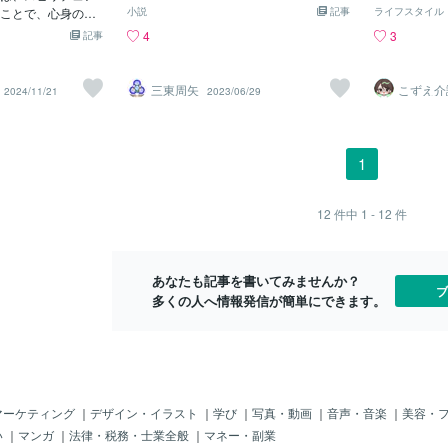
が、嫁に行って離婚して戻ってくる人も
ら）：翔平、ここに来てくれてありがと
職に勤めてい
ズは、試合前に靴
ことで、心身の健
小説
記事
らえるよなこ
ライフスタイル
たくさんいます。
う。今夜は特別な夜にしましょう。 翔平
いる方 ・進
、サーブの前にボ
ルギーを維持して
ば「日本人か
4
3
記事
（彼女の美しさに圧倒されながら）：由
に読もうと思
せるなど、細かいル
ている興味深い習
内容で、名刺
紀さん、いつもとは違う雰囲気ですね。
方 ・人生を
す。●女優のジェニ
す。クリスタルの
ったり、日本
どうしたのですか？ 由紀：実は、今夜は
なればと思い
、飛行機に乗る際
ア・ベッカムは、
か、あとは単
三東周矢
こずえ介
2024/11/21
2023/06/29
私たちにとって重要な夜なの。 私たちは
す。 自己紹
8年＆現
み、機体の外側を
ルギーを信じてい
このホテル、
ネ
セレブの世界で生きる者同士、特別な時
の気持ちを伝
マインドフルネス
ネルギーを整える
よ、なアドバ
間を過ごすべきだと思ったの。 翔平（驚
の凡人であり
通じて運気を高め
ルを身につけてい
そこの犬シャ
きを隠せず）：重要な夜ですか？何か特
う気持ちがあ
ます。●俳優のマシ
は、精神的な安定
のおつかいを
1
別なことがあるんですか？ 由紀（官能的
実績もないし
マインドフルネス
えられています。
タイで強力な
に彼に近づき、耳元で囁く）：私たちの
れた環境も普
しています。人生
ィネス・パルトロ
紹介。＊私の
関係をさらに深めるための秘密の儀式が
信すればいい
焦点を当て、小さ
のセレブたちは、
訊く（結果で
12
件中
1 - 12
件
あるのよ。その儀式の中で、私たちは欲
した。 しか
すことを説いてい
う健康法を実践し
うことに目を
望と情熱を解き放つの。 翔平（興味
ないのですが
ロヴァートは、スピ
アルカリ性に保つ
自慢話をしな
津々）：秘密の儀式ですか？それは一体
と思っている
ァメーションの実
疫力アップを目指
られる＊日本
どんなものなんですか？ 由紀（謎めいた
辛いという人
あなたも記事を書いてみませんか？
転させました。瞑
藻、発酵食品を積
（例えば旬の
ブ
笑みを浮かべながら）：それは、このセ
問題、様々な
多くの人へ情報発信が簡単にできます。
にもその効果を伝
がポイントです。
をして、ペコ
レブの世界でしか味わえない特別な体験
が、意外と自
ス多くのセレブが
十バーツ札を
なの。私たちはこの部屋で、贅沢なベッ
りや、思い込
せん。この習慣
ドの上で、夜の帳に包まれて、愛と欲望
の比較であっ
中力向上、創造性
の舞を踊るの。 翔平（彼女の言葉に魅了
ぜか、自分が
されています。特
されながら）：それはすごいことです
の疑問を持っ
But Not Religiou
ね。でも、この部屋からは周りの様子が
わる仕事はし
宗教にとらわれない
マーケティング
｜
デザイン・イラスト
｜
学び
｜
写真・動画
｜
音声・音楽
｜
美容・
見えないみたいですが。 由紀（優雅に手
し、若い人の
方を選ぶセレブが
い
｜
マンガ
｜
法律・税務・士業全般
｜
マネー・副業
を振って）：心配しなくていいわ。この
葛藤が出てき
実践ケイト・ハド