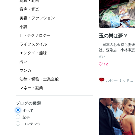
写真・動画
音声・音楽
美容・ファッション
小説
玉の輿は夢？
IT・テクノロジー
ライフスタイル
「日本のお金持ち妻研
社、森剛志・小林淑恵
エンタメ・趣味
ます。 簡単に言うと、
占い
円以上の人1000人
占い
12
トの結果に基づいて、
マンガ
と言うか、傾向を分析
だし、実際に得られた
法律・税務・士業全般
ルビー･ミッドナ
で、平均世帯年収は9
イト
マネー・副業
は年齢が高い層に多い
0歳となっています。
の一つが面白いんです
ブログの種類
見そめられ一躍玉の輿
のは例外的だ」 つま
すべて
も、まず知性を磨いた
記事
金持ちと結婚できる可
コンテンツ
ことです。 調査の職
タレント、モデル、キ