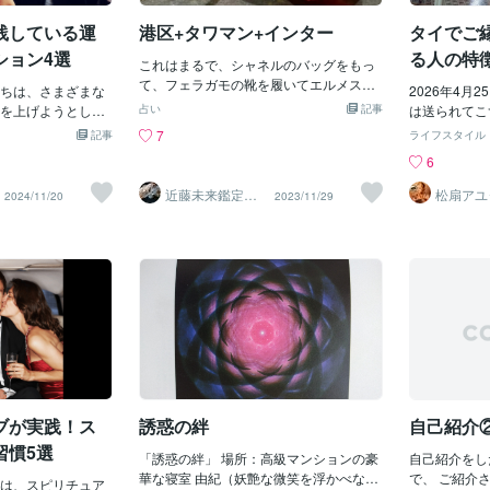
そうなものもあり
した。 また、交差点で相手の車を待たず
内面は大体想
ずか1.9％です。
践している運
港区+タワマン+インター
タイでご
に割り込む率は、普通車12％に対して、
は結婚相手の
で「容姿はよかった」
高級車は30％です。 高級車に乗っている
すが、それは
ション4選
る人の特
ったんですね。 以
これはまるで、シャネルのバッグをもっ
と傍若無人になる傾向があるということ
に言えば、彼
特徴を上げます。
て、フェラガモの靴を履いてエルメスの
ちは、さまざまな
ですね。 また、周りも遠慮します。 次
上にも書いた
2026年4月
心なキャリアウー
スカーフをまくような生活でも着てる服
を上げようとして
は、採用試験のシミュレーションです。
占い
記事
り、夫が別の
は送られてこ
と両親共に高い。
はユニクロのフリースみんな笑ってる身
つかの興味深い例
参加者に面接官になってもらい、就職希
た時に困った
ブ友達に泣き
7
記事
ライフスタイル
上に恵まれた環境
の丈に合わせて人生を設計しなさい。住
お守りやアイテム
望者とうまく交渉しながら採用者の給料
ではあまり聞
はタイ皇室、
6
婚後は、夫の補佐役
むところも子供もあなたのファッション
のアイテムを幸運
を決定してもらいます。 この際、重要な
かで流行って
華々しいセレ
営する会社の関連
ではないですな。港区+タワマン+インタ
しています。●テイ
事実があります。 就職希望者は長期的で
持ちが財産目
戚の方に一言
近藤未来鑑定
松扇アユ
2024/11/20
2023/11/29
る。 ・ブランド物
ーに向いていない人もいます田舎の畑+掘
近藤 光 【移転
3という数字を幸運
安定した職を求めていますが、実は、今
ら身を守るた
してるので、
済】
。 要するに、セレ
っ立て小屋＋子供は不登校そんな人もい
女は13日生まれ
回の採用ポジションは近々廃止予定なん
も、余計なお
者に伝えてく
は男性と同程度の
ます。そんな不登校の子供でも、カネを
金曜日の13日だった
ですね。 さて、面接官はこの不都合な真
てられること
ッシャーにな
た女性、というこ
稼ぐ能力に適した子がいますそういう子
わる偶然を大切にし
実を告げるでしょうか。 実験の結果、下
夫に頼らずに
度がしっかり
小説やドラマなんか
はインター外国大学出身の子供を採用す
リア・ベッカムはク
流階層の人は素直に事実を告げて交渉す
が良いでしょ
らい前の「カ
が、大財閥のイケ
ればよいのです。学校なんて、サラリー
おり、常に複数の
る傾向が強かったのですが、社会的ステ
に限ったこと
時代には「１
て結婚する、なん
マンになるための教習所みたいなところ
ています。ポジテ
ータスの高い人は事実を隠したがること
は
から追い出せ
すね。 ちょっと考
です。会社経営しちゃえば学校なんてど
まれるためだと語
がわかりました。 ともかく騙してでもい
記：念のため
方なので、実
ですが。 がっかり
うでもいい感じです。日本の社長が一番
ナやアシュトン・カ
いから、自分に有利に交渉を進めるわけ
に説明してお
家系のようで
しかし、鵜呑みにす
多いのは日本大学ですが、日本大学中退
レブが、カバラの
です。 もう一つの実験はもっとおもしろ
的には結婚前
と仲良くして
組が一番社長が多い感じです。学校の成
を身につけていま
いものです。 「自分は社会的地位が高
コースやら新
績優秀者は雇われ社長として優秀ですが
ブが実践！ス
誘惑の絆
自己紹介
を守るお守りだと
い」と思って行動をしてもら
を見下ろすレ
オーナー社長では成り立ちません。皆さ
ニークな儀式やル
くれるのかと
習慣5選
ん、それぞれ幸せな住処があります私は
「誘惑の絆」 場所：高級マンションの豪
自己紹介をし
前に特定の儀式を
たる」と言う
江東区深川は生まれながらに大嫌いです
華な寝室 由紀（妖艶な微笑を浮かべなが
で、 ご紹介
す。●テニス選手の
は、スピリチュア
と仲良くして