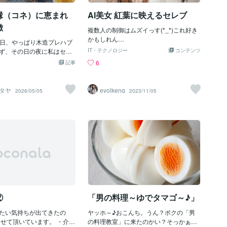
像がつきます。 それに彼女
こと。 とにかく徹底的に自分を磨く。 な
縁（コネ）に恵まれ
AI美女 紅葉に映えるセレブ
収入うんぬんを言っていま
るほどねえ、しかし、自分を磨くという
将来の夫のお金です。 厳密
のは、特にこの相談に限らないですね。
徴
複数人の制御はムズイっす(*_*)これ好き
女のお金ではありません。
どんな場合でも当てはまる当たり障りの
かもしれん…
ように彼女の価値が下が
25日、やっぱり木造プレハブ
ない答えでしょう。 この彼はもてる自分
より美しい女性に心を移し
ず、その日の夜に私はセレ
に酔っていて、嬉しくて仕方がないんで
IT・テクノロジー
コンテンツ
ことになるでしょう。 日本
つきました。彼女のご親戚
しょうね。 それで彼女が嫌がっても元カ
6
記事
きませんが、アメリカなん
警察官僚、大臣経験者など
ノとの連絡を止めない。 ここでも男女間
いる婚前契約なんか、お金
ブの家柄です。彼女のご親
のパワーバランスが偏っていて、彼は彼
当てで近寄ってきた女性か
「友達が家はまだかと心配
女を下に見ており、やりたい放題です
タヤ
evolkeng
2026/05/05
2023/11/05
めのものです。 件の女性
早く作ってあげてね」と業
ね。 この彼女もすぐに別れるべきだと思
世話かも知れませんが、棄
れるだけでものすごいプレ
います。 こういう相手の気持を無視する
がないとしても、できれば
るのです。 今でこそ法制
ような男性は今後ももっと酷いことをす
生きられるようにしたほう
整ったタイですが、20年く
るでしょう。 もし結婚したら酷い夫にな
う。 もちろん、これは彼女
ネとコネさえあれば、、」
ることは目に見えています。 浮気する可
ではありませんが。 で
０万バーツで嫌な奴は地球
能性も非常に高い。 しかし、彼女は別れ
。 追
るよ」と笑って話していた
たくないという。 だとすれば、実はこれ
に、婚前契約について簡単
際はものすごい権力を持つ
は著者もいっているんですが、｢あなたが
きます。 婚前契約は、基本
す。 なんで私のような奴
浮気したら、私もすぐに別の男に走るよ｣
の自分の財
くれて、白トリュフづくし
というオーラを出しまくることです。 そ
宿パークハイアットの都庁
れで、彼がそれを責めたら、｢私が好きな
②
「男の料理～ゆでタマゴ～♪」
ストランでステーキ奢って
のはあなただけなん
言えば、最近は「占いが当
たい気持ちが出てきたの
ヤッホ～♪おこんち。うん？ボクの「男
のもありますが、「この人
させて頂いています。 ・介護
の料理教室」に来たのかい？そっかぁ～
いてよかった」と思っても