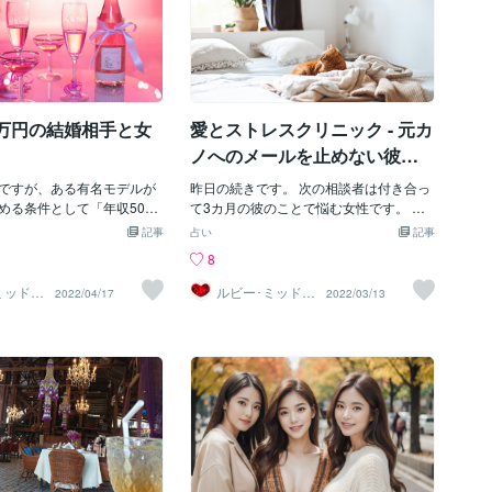
0万円の結婚相手と女
愛とストレスクリニック - 元カ
ノへのメールを止めない彼の
場合
ですが、ある有名モデルが
昨日の続きです。 次の相談者は付き合っ
める条件として「年収5000
て3カ月の彼のことで悩む女性です。 な
したことが話題になりまし
んでも彼には彼女と付き合うことになっ
記事
占い
記事
どね。 まあ、いいんじゃない
たために別れた女性がいるとのこと。 こ
8
んな条件を付けようがその人
の元カノが彼のことがいまだに大好き
ら。 ただ、彼女は自分自身
で、メールで連絡してきていて、彼もそ
ミッドナ
ルビー･ミッドナ
2022/04/17
2022/03/13
イト
たとも言えるんじゃないか
れに答えている。 彼女が止めてといって
考えれば、お金で買えるとい
も聞かない。 元カノに自殺でもされたら
は自分にはそれだけの価値が
困るからなどといって。 彼女は彼と別れ
いのでしょう。 しかし、そ
たくないが、元カノとのメールは止めて
彼女の容貌に対してでしょ
ほしい。 どうしたらいいとの相談です。
と、年を取るに従って、価値
これに対する著者の回答は、以下のとお
くことになります。 お金を
り。 彼のこういう性格を変えさせるのは
ろ努力をしても駄目でしょ
不可能。 また、余りしつこくいうと前の
にも価値があると言うかも知
彼女のほうが良かったと考える可能性も
このような発言をする人の
ある。 なのであなた自身の魅力を上げる