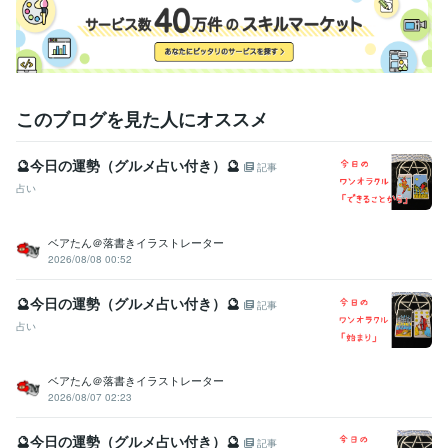
営業 / 海外営業
経験年数 : 3年
管理 / 総務
経験年数 : 5年
ライフスタイル・その他 / 占い師
経験年数 : 35年
ライフスタイル・その他 / その他
経験年数 : 26年
資格・検定
このブログを見た人にオススメ
秘書検定２級
取得年 : 1996年
英検３級
取得年 : 1990年
🔮今日の運勢（グルメ占い付き）🔮
記事
得意分野
占い
占い
タイ数秘占術
前世占い
タイ&インド占星術総合
占い、前世、悩み
ベアたん＠落書きイラストレーター
ビジネス代行・事務代行
タイ語通訳、案内（タイ国内とラオス）
2026/08/08 00:52
ビジネス、タイ、ラオ
🔮今日の運勢（グルメ占い付き）🔮
記事
占い
ベアたん＠落書きイラストレーター
2026/08/07 02:23
🔮今日の運勢（グルメ占い付き）🔮
記事