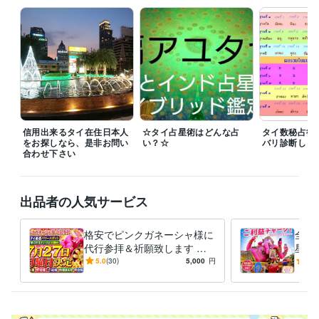
鑑定はその合間で行っております。

　私が住んでいるところは周囲が田んぼやジャングルに囲まれているバ
ンコク唯一の僻地

ノンチョックです。夜は鶏も眠って、虫の鳴く声がわずかに聞こえるだ
けの環境です。

もう大家さんの夫婦喧嘩やネグレクト飼育犬の喧嘩は聞こえなくなりま
した。

そのため、これからは夜の22時頃から2５時頃までは電話占いも待機で
信用出来るタイ在住日本人
☆タイ占星術はどんな占
タイ数秘占術
入ることにしました。

をお探しなら、是非お問い
い？☆
バリ診断しま
合わせ下さい
　1分１６０円ですが「直ぐに話を聞いて欲しい」「直ぐに鑑て欲し
い！」という方はお気軽にお申し込みいただければ嬉しいです。

出品者の人気サービス
　まだ荷物の運び出しが終わっていませんが、鑑定ももっと早くお届け
できるように努めてまいります。

今後ともどうぞよろしくお願いいたします。

格安でピンクガネーシャ様に
全て
代行参拝＆祈願致します タ
星術
イ最強開運スポット!ピンク
生を
5.0
(30)
5,000
円
4.9
ガネーシャ様に代行参拝祈
イ占
願。
ます
経験職種