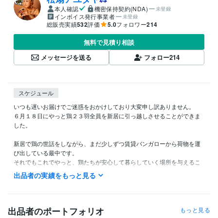
本人確認
機密保持契約(NDA)
未登録
インボイス発行事業者
未登録
総販売実績
532
評価
5.0
フォロワー
214
無料で見積り相談
メッセージを送る
フォロー
214
スケジュール
いつも遅いお届けでご迷惑をおかけしており大変申し訳ありません。

６月１８日にやっと鶏２３羽全員を新居に引っ越しさせることができま
した。

新居で鶏の世話をしながら、まだ少しずつ賃貸バンガローから荷物を運
び出している最中です。

それでもこれでやっと、鶏たちが安心して暮らしていく場所を与えるこ
とができました。

出品者の実績をもっと見る
あとは土地代のローンを払い、家の外壁や、キャンプ状態の台所などを
増築していければいいだけです。

朝の6時から正午前まで、夕方16時頃から夜20時までが軍鶏２３羽のお
出品者のポートフォリオ
もっと見る
世話の時間です。
