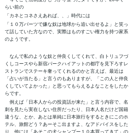
らい前の
「カネとコネさえあれば、、」時代には
「１０万バーツで嫌な奴は地球から追い出せるよ」と笑っ
て話していた方なので、実際はものすごい権力を持つ家系
のようです。
なんで私のような奴と仲良くしてくれて、白トリュフづ
くしコースやら新宿パークハイアットの都庁を見下ろすレ
ストランでステーキ奢ってくれるのかと言えば、最近は
「占いが当たる」と言うのもありますが、「この人と仲良
くしていてよかった」と思ってもらえるよなことをしたか
らです。
例えば「日本人からの投資話が来た」と言う内容で、名
刺を見たら実在しない住所だったり、日本人名だけど国籍
違うな、とか、あとは単純に日本旅行をするときにこのホ
テル、旅館どう？あーそこ出ますよ、なアドバイスをした
り、他には「あそこの犬シャンプー１０本買ってきて」の