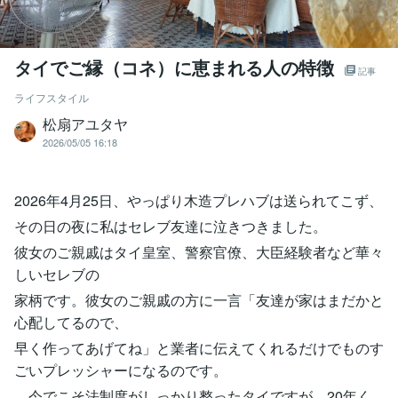
タイでご縁（コネ）に恵まれる人の特徴
記事
ライフスタイル
松扇アユタヤ
2026/05/05 16:18
2026年4月25日、やっぱり木造プレハブは送られてこず、
その日の夜に私はセレブ友達に泣きつきました。
彼女のご親戚はタイ皇室、警察官僚、大臣経験者など華々
しいセレブの
家柄です。彼女のご親戚の方に一言「友達が家はまだかと
心配してるので、
早く作ってあげてね」と業者に伝えてくれるだけでものす
ごいプレッシャーになるのです。
今でこそ法制度がしっかり整ったタイですが、20年く