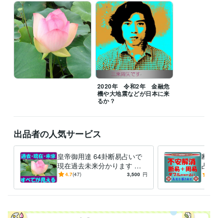
2020年 令和2年 金融危
機や大地震などが日本に来
るか？
出品者の人気サービス
皇帝御用達 64卦断易占いで
断易
現在過去未来分かります 霊
占い
力占い 悩み問題 恋愛 お
キリ
4.7
(47)
3,500
円
4.8
金 ビジネス 人間関係好転
します