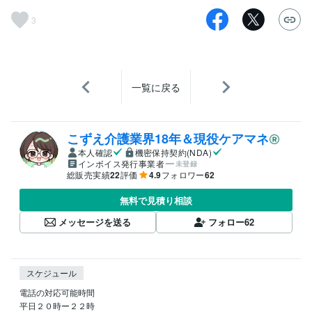
3
一覧に戻る
こずえ介護業界18年＆現役ケアマネ
本人確認
機密保持契約(NDA)
インボイス発行事業者
未登録
総販売実績
22
評価
4.9
フォロワー
62
無料で見積り相談
メッセージを送る
フォロー
62
スケジュール
電話の対応可能時間

平日２０時ー２２時
