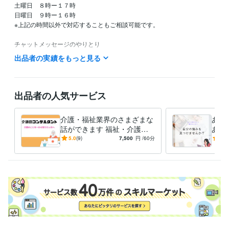
土曜日　８時ー１７時

日曜日　９時ー１６時

※上記の時間以外で対応することもご相談可能です。

チャットメッセージのやりとり

基本的には

出品者の実績をもっと見る
平日　２０時～のみ

週末　８：００～１７：００、２１時～２２時

電話の受付に関しましては、ココナラの通話での対応のみとなっており
出品者の人気サービス
ます。

DMは２４時間受け付けています。
介護・福祉業界のさまざまな
あな
経験職種
話ができます 福祉・介護業
あな
ライフスタイル・その他 / カウンセラー・コーチ
経験年数 : 1年
界についてリサーチしたい方
な働
5.0
(9)
7,500
円
/60分
5.0
はご相談下さい。
職歴
さちケアマネステーション
2022年8月 ~ 現在
資格・検定
ケアマネジャー（介護支援専門員）
取得年 : 2012年
介護福祉士
取得年 : 2007年
得意分野