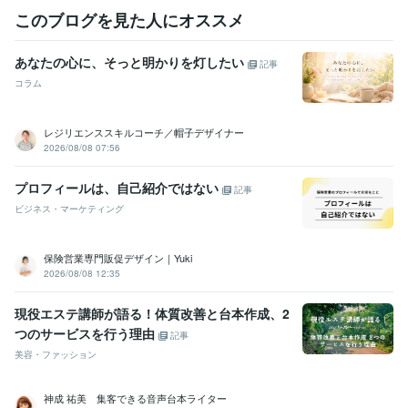
悩み相談・カウンセリング
介護、悩み、人間関係
ストレスなくお金
このブログを見た人にオススメ
が貯まる方法
起業塾に行ってみたいけど、ぶっちゃけ話
介護
ビジネス
カウンセラー
夫婦
人生
あなたの心に、そっと明かりを灯したい
記事
コラム
レジリエンススキルコーチ／帽子デザイナー
2026/08/08 07:56
プロフィールは、自己紹介ではない
記事
ビジネス・マーケティング
保険営業専門販促デザイン｜Yuki
2026/08/08 12:35
現役エステ講師が語る！体質改善と台本作成、2
つのサービスを行う理由
記事
美容・ファッション
神成 祐美 集客できる音声台本ライター