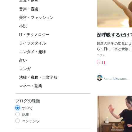
写真・動画
音声・音楽
美容・ファッション
小説
深呼吸するだけ
IT・テクノロジー
ライフスタイル
最新の科学の知見によ
ら１日に「水と食物」
エンタメ・趣味
れるそう。それなのに
コラム
凄い！それより凄いの
占い
11
１６ｋｇ~２０ｋｇの
マンガ
を取り入れるそう。空
いのでは？いえいえＣ
法律・税務・士業全般
kana fukuyama
な物質！！ＣＯ２なん
☆福の鑑定師
マネー・副業
（すみ）が入ってる～
鍼灸院で先生の指示で
鍼ではなく、深呼吸で
ブログの種類
あなたの身体を作って
空気中にいっぱいある
すべて
んでもありませんそれ
記事
ら取り入れただけです
コンテンツ
事にしよう。息は、小
材料を取り入れてくれ