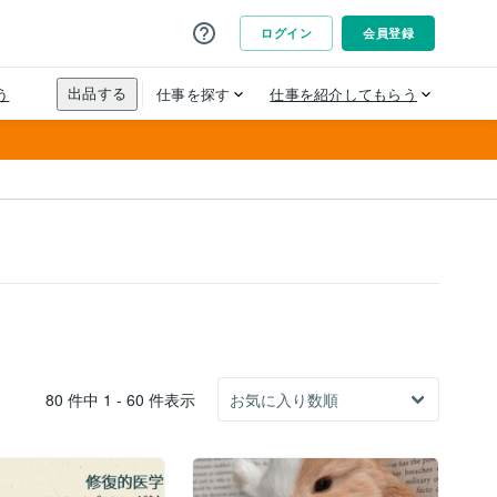
80 件中 1 - 60 件表示