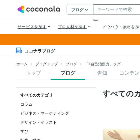
ココナラブログ
ホーム
ブログトップ
ブログ
「#自己治癒力」タグ
トップ
ブログ
告知
コンテン
すべての
すべてのカテゴリ
コラム
ビジネス・マーケティング
デザイン・イラスト
学び