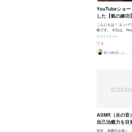
YouTubeショ
した【氣の練功
こんにちは！ エンパ
岐です。 今日は、You
画をあげさせていただき
ライフスタイル
画を見る毎朝、レッス
5
で気を「練功」してい
ら実際に出る氣を、確
氣の練成による
意識変容ガイド
「気」は「量」から「
｜氣功師有岐
「質」と変化します。
「荒い」トゲトゲした
氣が、気量が増えて、
力」が付いてくると、
す。 そしてさらに「
た時、【物質化】つま
「物」になります。 
は、相手が気づかない
に】「スルスル～」と
を持って入り、相手が
ASMR（水の音
満たし、瞑想状態に導
は、氣を操る「思念力
自己治癒力を目
澄まされた集中力が鍵と
隔法術ヒーリン
年、春になって暖かく
現在、木曜日を除く 