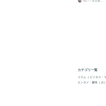
れい｜元営業N
o･1のプロフィー
きることを見る。それ
る。・選択肢が曖昧。
ル設計
ずいぶんスッキリしま
自然と止まります。だ
増やすより、減らすこ
合いや根性ではなく「
その練習にぴったりで
一度外に出して「今や
が動かせることから始
だけで驚くほど動ける
ね。
一人で抱えないで大丈
がいるだけで人は前に進
*:.｡..｡.:*･
カテゴリ一覧
コラム
｜
ビジネス・
エンタメ・趣味
｜
占