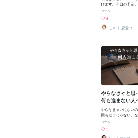
とします。すると、そ
びます。今日の予定。
さほど興味もなく、人
こと。人間関係のこと
コラム
見たことのない人であ
も、その全部を朝から
4
ーテンが風に揺れただ
ません。むしろ、考え
てしまうようになりま
と、それだけで疲れて
モネ ｜ 恋愛コラ
現象が起こったといわ
ムニスト・占い
な時におすすめなのが
師
避けるようになります
つに分けることです。
霊に効果があるとされ
事に行く。洗濯をする
歩くようになります。
記事を書く。今日、自
ビから伝わる情報とい
とです。② 今日決め
思考に影響を与えます
か。何を食べるか。ど
が蓄積されると、自ら
か。今日のうちに決め
しまうことがあります
す。③ 今は考えなく
言います。更に、実は
返信が来るかどうか。
に必要な情報があった
まだ起きていない未来
報よりも、『幽霊』の
も答えが出ないことで
えてしまうようになり
やらなきゃと思
にたくさんエネルギー
ちです。特に恋愛では
何も進まない人
るんだろう。」「嫌わ
「連絡は来るかな。」
やらなきゃいけないの
とを考え続けてしまう
間もゼロじゃない。な
でも、その答えを持っ
も。それは、やる気が
コラム
す。今の自分にはわか
えているからでもない
1
くら考えても正解は出
から手をつけるのか」
そ、朝はまず①を見る
がついてないだけ。人