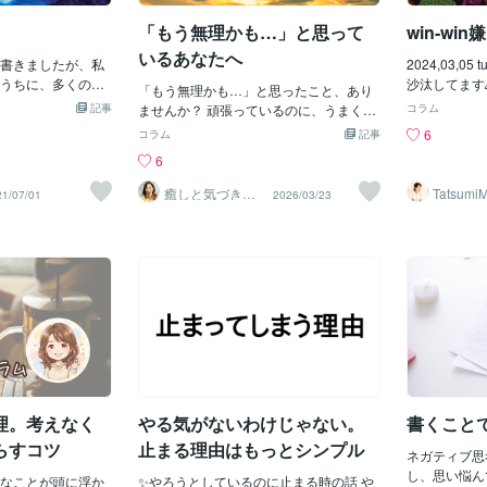
る前に試していただきたい4つのステップ
のことが気に
「もう無理かも…」と思って
win-w
をお伝えします。STEP 1：出す（エクス
ていく。頭の
プレッシブ・ライティング）【脳内のノ
いる気がしま
いるあなたへ
書きましたが、私
2024,03,
イズをすべて吐き出し、空き容量を作
いかな」「副
うちに、多くの情
沙汰してます
る】計画を立てる前に、まず頭にある
「もう無理かも…」と思ったこと、あり
仕事も忙しい
起きてテレビをつ
までって正直
記事
「ゴミ」を外に出してください。不安、
ませんか？ 頑張っているのに、うまくい
の小さな不安
コラム
時間にスマホを見
ね爆笑コーチ
イライラ、情けない本音をすべて紙に書
かない。 考えても考えても、答えが出な
に、心の中で
6
コラム
記事
て暇があればスマ
つでもどこで
き殴る。これだけで、脳が「忘れないよ
い。 誰かに話したいのに、うまく言葉に
ネルギーが細
6
のような生活をし
身はみんな大
うに保持すること」に使っていたエネル
ならない。 そんな状態になると、人は
ブが多すぎる
いるよりも多くの
置いておいて
ギーが解放され、思考の余白が生まれま
「自分が弱いのでは」と思いがちです。
なく、細かい
癒しと気づき✨
Tatsumi
21/07/01
2026/03/23
ます。特にテレビ
こ数日はYo
心理カウンセラ
す。STEP 2：定める（ジャーナリング）
でも、それは違います。 むしろ「限界ま
しまうことが
ー＠さら
ちに情報が蓄積さ
の彼氏とずっ
【「どう生きたいか」という軸を確認
でちゃんと向き合ってきた人」が、たど
なことも大事
自らの思考に影響
zoomしてま
し、判断基準を作る】脳が軽くなった
り着く状態です。頭の中がぐちゃぐちゃ
大きく進めた
ている時でも無意
なくて2人と
ら、次は「自分にとって本当に大切なも
になっているとき、 必要なのは「さらに
の小さな気が
し繰り返し流れる
す笑恋人ばり
のは何か」を確かめます。書くことで自
考えること」ではなく、 一度立ち止まっ
くと一日が終
のうちに自らの脳
名しました 
分自身と対話し、ノイズが消えた後に残
て整理することです。 ひとりで抱えたま
ったいないな
ば、テレビで、
緒にコンサク
る「本音」を言葉にします。この目的地
まだと、同じ思考をぐるぐる回り続けて
ルギーは無限
何らかの形で放送
で稼ぎます。
（目標）が決まれば、日々の些細なトラ
しまいます。 でも、誰かと一緒に言葉に
使うかを決め
〇〇県でこんな心
をたくさん助
ブルに振り回されない軸が整います。ST
していくことで、 少しずつ「何が起きて
ます。まずは
とりつかれた人間
上げます。年
EP 3：分ける（ブレインダンプ）【やる
いるのか」が見えてきます。 ・何に疲れ
え、いきなり
に密着あの霊媒師
対価でわたし
べきことをすべて書き出し、自分の「役
ているのか ・どこで無理をしているのか
けるのは、け
強力な霊体出現こ
もっと変人度
理。考えなく
やる気がないわけじゃない。
書くこと
割」ごとに仕分ける】ここで初めて、タ
・本当はどうしたいのか それが見えてく
私は、まず大
の人が心霊現象を
す🤭最後の
スクの整理です。頭にあ
ると、気持ちは少し落ち着き、 「次にど
ことを全部書
らすコツ
止まる理由はもっとシンプル
現象を語る会な
対彼氏らは巻
ネガティブ思
うするか」を考えられる状態に戻ってい
き
連日連日放送した
ら、note
し、思い悩ん
なことが頭に浮か
きます。 もし今、「もう無理かも」と感
✨やろうとしているのに止まる時の話 や