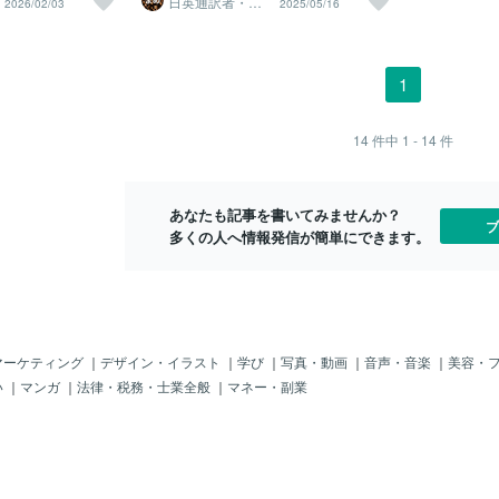
日英通訳者・ま
2026/02/03
2025/05/16
分への信頼感
め 通訳式トレ
だけでも頭の中は
この状態になると
して、すぐに取り掛かれることは、すぐ
ーニング開始
す。感情に蓋
す。考えることを
から必要なのは”気
に行動に移します。時間がかかること
づかぬフリを
と。朝の時間は、
順番」。頭の中を
は、手帳やノート、もしくは目に見える
スメです。感
す。今日も、自分
ること」を整える
ところに貼り付けます。例えば私は親と
1
かで歪みが生
めてみてください
ようになります。
アメリカ横断アムトラック（鉄道）の旅
りをぶつけた
夫。整理する相手
に行きたいと思っています。ただ、休暇
り、体調を崩
めます*･゜ﾟ･
の設定やお金のことなどがあるので、目
14
件中
1 - 14
件
が不可能にな
標達成は少し先になります。親は高齢な
に、こまめに
ので、早めに連れて行ってあげたいで
ことで、その
す。これを、ポストイットに書いて、手
う。ネガティ
あなたも記事を書いてみませんか？
帳に貼っておきます。手帳を開くたびに
ブ
していくこと
多くの人へ情報発信が簡単にできます。
見ることになるので、刺激になります。
書く習慣を継
刺激、目標を忘れない目にすることによ
って、刺激になり、目標を忘れません。
それが大事です。頭の中から忘れると、
何も起こりません。100円でできる刺激
いうなれば、これは100円でできる頭へ
の刺激です。頭への刺激は認知症にもい
マーケティング
｜
デザイン・イラスト
｜
学び
｜
写真・動画
｜
音声・音楽
｜
美容・
いです。まとめ本当のコスパは価値があ
い
｜
マンガ
｜
法律・税務・士業全般
｜
マネー・副業
るかどうかが、大事。