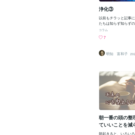
浄化③
以前もチラッと記事に
たちは知らず知らずの
報を入れています。朝
コラム
けて、通勤電車の待ち
7
て帰宅後もテレビを見
ホをいじって・・・こ
ている方は、意識して
明知 富和子
20
情報を無意識に得てい
は、知らず知らずのう
れています。これは、
します。連日、意識し
識であっても、繰り返
情報は、知らず知らず
に蓄えられます。例え
『幽霊』という情報を
したとします。今日は
霊現象が・・・悪霊に
をスクープ除霊の現場
でも太刀打ちできない
朝一番の頭の整
の場所は過去に何人も
ていいことを減
経験したみんなで心霊
ど、『幽霊』について
朝起きると、いろいろ