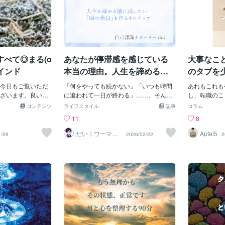
べて◎まる(o
あなたが停滞感を感じている
大事なこ
マインド
本当の理由。人生を諦める前
のタブを
に試したい「頭の余白」を作
今日もご覧いただ
「何をやっても続かない」「いつも時間
あれもこれも
る4ステップ
ざいます。良い一
に追われて一日が終わる」……。そんな
し、転職のこ
^^*)
自分に愛想を尽かし、人生を半分諦めか
ちゃんとした
コンテンツ
ライフスタイル
記事
コラム
けているあなたへ。あなたの停滞感は、
こと、お金の
11
8
性格、能力、努力不足が問題ではありま
えているわり
せん。本当の原因は、脳に過負荷がかか
に進んでいな
だい｜ワーママ
Apfel5
1/09
2026/02/22
2
専門｜0から見直
り、新しいことを考える「余白」がなく
くあります。
す本音人生
なっているだけです。これまで色々な手
のに、どれか
法やツールを試してきたとしても諦めな
からない。む
いでください。部屋がゴミで溢れている
たいことが多
ときに最新の掃除機（ツール）を買って
てしまう感覚
も、その効果はほとんど発揮されませ
すぎている最
ん。まずは、部屋の状態を把握して、何
状態は、スマ
から始めるべきか理解することです。人
すぎている時
生も「整理の順番」を守るだけで、驚く
す。ひとつ調
ほど軽やかに動き出します。人生を諦め
に、気づけば