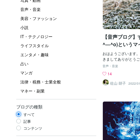
写真・動画
音声・音楽
美容・ファッション
小説
【音声ブログ】す
IT・テクノロジー
^―^o)という
ライフスタイル
おはようございます。
エンタメ・趣味
きましてありがとうご
占い
日をお過ごしください(*
音声・音楽
マンガ
14
法律・税務・士業全般
佐山 胡子
2022/0
マネー・副業
ブログの種類
すべて
記事
コンテンツ