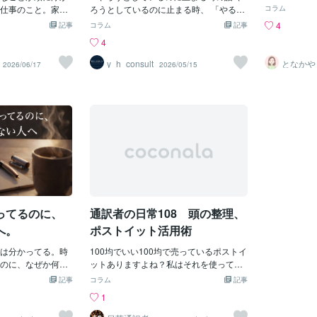
れまで心霊現象に
人達にはお手
か？いわゆる
仕事のこと。家の
じているなら、 それは終わりではなく、
ろうとしているのに止まる時、 「やる気
コラム
生で一度も幽霊を
たしのやって
書くことの意
。恋愛のこと。で
「整理が必要なサイン」です。 一度、頭
がない」と思ってしまうことがありま
4
記事
コラム
記事
っても、部屋のカ
しのこと周り
感情をそのま
考える必要はあり
と心を整える時間をつくってみません
す。 でも実際は、止まり方にもいくつか
4
けで、ドキッとし
カウント紹介
ましょう。文
ることが多すぎる
か？90分しっかり向き合うことで、 今の
種類があります。 🔍 例えば、こんな状態
す。そのうち心霊
はみんなにこ
意味がありま
しまいます。そん
状態を一緒に整理していきます。現在、
があります ・どこから始めればいいか分
y_h_consult
となかや
2026/06/17
2026/05/15
れる場所を恐怖で
限定してコン
ことで認識し
、頭の中のことを3
ココナラで電話相談を受付しています。
からない ・ 全体を見た瞬間に重くなる
。そして人々は除
悔する。1週
なのです。ネ
① 今日やること仕
少しでも気になったら、お気軽にメッセ
・ 終わりが見えなくて固まる ・ 最初の1
る塩や水晶を持ち
間は無料で閲
分に気づき、
。メールを返す。
ージを♪
手が出ない こういう状態。 これは気合の
それくらい、テレ
で期間が過ぎ
態」を見つめ
分が行動できるこ
問題というより、 “止まるポイント”が発
うのは、私たちの
て普段わたし
分の感情に気
ること買い物に行く
生している状態に近いです。
。このような情報
かったりフォ
っと手放すこ
の順番で作業する
の思考が塞がれて
と対価をいた
分の心の内を
ればいいことで
。これを洗脳とも
と思う。この
と、認識する
ていいこと相手から
自分にとって本当
は、ぜひコメ
問題も、難し
来月どうなるか。
としても、その情
ダウン式より
気づくかもし
のこと。今考えて
情報を優先して考
ん。この話も
選択「自分が
す。私たちは、③
ます。さて、今一
るのか」とい
ってるのに、
通訳者の日常108 頭の整理、
を使ってしまいが
しましょう。
、「何を考えてい
へ。
ポストイット活用術
なく、自由で
れたのかな。」
のなら取り入
と、答えのないこ
は分かってる。時
100均でいい100均で売っているポストイ
し、頭の中を
こともあります。
のに、なぜか何
ットありますよね？私はそれを使って、
識すると、自
ているのは相手で
ないからでも、甘
頭の中の整理に使っています。小さくて
記事
コラム
記事
す。たとえど
らないことを、い
。多くの場合「何
も大きくてもどちらでもいいです。気に
1
ても、自分を
ません。だからこ
が自分の中で整理
なることを書いていく自分の気になって
の内を表すこ
。今日、自分がで
は・判断が多すぎ
いることをどんどん書いていきます。そ