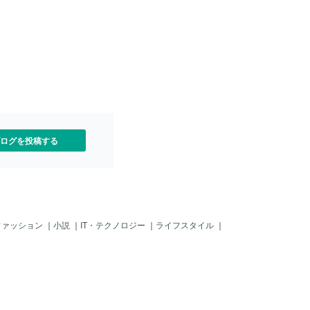
や安心感を育んでいけま
をしない感情に蓋をして気
してきた方には、特にオス
情に蓋をしていると、どこ
まれるものです。周囲に怒
り、情緒不安定になった
したり、自己コントロール
ることも。感情は溜めず
小出しにして気づいていく
都度解消していきましょ
ブマインドを手放す繰り返
ログを投稿する
で、自己受容が進みます。
ファッション
｜
小説
｜
IT・テクノロジー
｜
ライフスタイル
｜