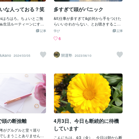
なり、どんどんタブが増え
話してみてください。https://coconala.co
in嫌いな人っておる？笑
多すぎて頭がパニック
中でも、同じことが起きて
m/services/4112959
す。「資格を取った方がい
05 tusはろはろ。ちょいとご無
&lt;仕事が多すぎて&gt;何から手をつけた
業も始めたい」「でも今の
🙏生活ルーティーンにする
らいいかわからない、とお聴きすること
」「家のこともある」「こ
ちょっとめんどくさいのよ
がありますそんな時は、&lt;多すぎる仕事
も片づけたい」そんなふう
記事
学び
記事
ングやってはいるけど、い
&gt;を全て紙に書き出してもらいます勿
タブが増え続けていく。エ
6
もキラキラなわけでなく中
論、期日もです高確率で、紙に書きださ
かいことに流れてしまうタ
体一緒よ。笑そんな余談は
れた仕事の数は多くて１０、平均で５で
と、本当に大切なことでは
、ここ数日の振り返り。こ
す何故？仕事に手が付けれないくらい頭
ことにエネルギーを使って
Mukano
開運塾
2024/03/05
2023/06/10
改め大阪の彼氏とMs改め滋賀
がパニックになるのか？それは、整理で
あります。もちろん、小さ
とLINEして、しょっちゅう
きていない頭の中だけで考えているから
です。でも、本当はもっと
した🤭ちなみに本当に彼氏や
だと思います多くの人は、頭の中だけで
いことがあるのに、目の前
もあだ名が「○○の彼氏」で
行える量は決まっています少ないですま
かりに反応し続けて、気づ
に連絡とってるからそう命
た、仕事の整理が出来ていない・仕事を
わっている。これは少しも
爆笑ほんでその彼氏達と一
溜めている時点で頭の中で出来る仕事量
、と感じます。自分のエネ
ルすることにしましたほん
はオーバーしていますそんな人に対して
ではないからこそ、どこに
ほんで方法を探してる人達
「僕は、仕事が多いように思われていま
ることが大事なのだと思い
けます。パフォーマンスを
すが、毎晩沢山寝てますよ」と、おかし
紙に全部吐き出すとはい
収を上げます。ほんでその
なことを堂々と言う大人もいますどんな
頭の中だけで優先順位をつ
らはもっと自己投資して、
感情で発言されているか、不明ですが、
っこう難しいです。だから
を上げてやろうと思ってま
自己評価が歪んでます承認欲求の塊のよ
で頭の断捨離
4月3日、今日も断続的に待機
きめの紙に、頭の中にある
は、わたしの勝手な妄想笑絶
うな大人は、ほっておいて頭がパニック
き出すようにしています。
しています
き込むんだぁ〜🤭ほんだか
考がグルグルと堂々巡り
になった時は、紙に書き出しをすれば殆
でわたしの投稿読んでくれてる
でしまうことありません
どが解決することになります
こんにちは。4/3（金）、今日は朝から断