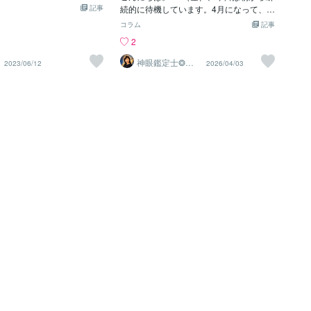
伝いして欲しいん。もしわ
反芻思考というものです。
記事
続的に待機しています。4月になって、も
ることに共感したら、わた
義そんなときはその思いや
う3日。新生活が始まった方も、新しい
コラム
記事
の人に話して？わたしのア
ま紙につらつらと書いてみ
日々に向けて準備中の方もいらっしゃる
2
して？その代わり、わたし
字にして可視化することに
頃でしょうか。少しずつ環境が動き始め
れをやろうと思う。期間を
す。自分の中の感情を書く
るこの時期は、少し話したい時や、頭の
神眼鑑定士❂真
2023/06/12
2026/04/03
サルに使う有料の情報を後
、外へ吐き出す作業が大切
音
中を整理したい時には、気軽にご利用く
間、とか期間を設けてその期
ガティブな感情を持った自
ださい。お話はまとまっていなくても大
覧できるようにする。ほん
冷静に客観的に「自分の状
丈夫です。思いつくままに話していただ
たら有料のコンテンツにし
ることができます。実は自
けます。ご相談はこちらから👇どうにも
の投稿をあんまりみていな
づくだけで、その感情をふ
ならないその気持ち、聞きます正論で自
ローしてない人達にきちん
とも可能です。基本は、自
分を責める前に、まずは話してみてくだ
だいた上で情報提供しよう
目に見える形で表現するこ
さい。https://coconala.com/services/411
考えどう思う？意見ある人
こと。困難だと感じていた
2959
ント欲しい。わたしトップ
く考えすぎていただけだと
DAO的な仕組みが好きな
れません。頭の思考を取捨
今度するね💪タスク化は
今何を考え、何を感じてい
う感情や思考にフォーカス
そこには間違いや正解など
す。取捨選択し、必要なも
れ、要らないものは手放
整理整頓。自分の感情を認
己理解がぐんと深まりま
んな感情を持っていたとし
肯定しましょう。書いて心
とで、ゆっくりじっくり自