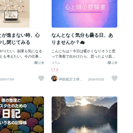
とが進まない時、心
なんとなく気分も曇る日、あ
少し閉じてみる
りませんか？☁
やりたい。副業も気になる
こんにちは！今日は暖かくなりそうと思
とも考えたい。今の仕事も
って薄着で出かけたら、思ったより肌寒
いし、家族のこと、健康の
くて、少し春の気まぐれを感じました。
記事
コラム
記事
ことも気になる。でも、考
花粉のせいか、鼻も少しつらいです…💦
7
に、なぜか大事なことが前
春は気持ちがゆるむ季節でもある一方
い。そんな時が、私にもよ
で、なんとなく疲れやすかったり、心や
神眼鑑定士❂真
026/07/09
2026/03/22
音
やる気がないわけではない
頭がすっきりしなかったりする時期でも
ら手をつければいいのか分
ありますよね。理由ははっきりしないけ
しろ、やりたいことや考え
れど少ししんどい。誰かと少し話した
すぎて、頭の中が散らかっ
い。頭の中を整理したい。そんな時は、
です。心の中のタブが開き
気軽にお話しに来てください。うまく言
近よく思うのは、こういう
葉にできなくても大丈夫です。まとまっ
ホやパソコンのタブを開き
ていなくても、そのままで大丈夫です。
に似ているということで
今日も待機しています。ご相談はこちら
べようと思っただけなの
から👇どうにもならないその気持ち、聞
別のページを開き、また別
きます 正論で自分を責める前に、まずは