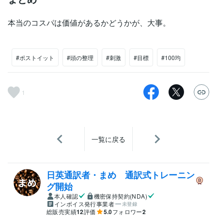
本当のコスパは価値があるかどうかが、大事。
#ポストイット
#頭の整理
#刺激
#目標
#100均
1
一覧に戻る
日英通訳者・まめ 通訳式トレーニン
グ開始
本人確認
機密保持契約(NDA)
インボイス発行事業者
未登録
総販売実績
12
評価
5.0
フォロワー
2