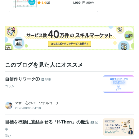
経験職種
格：初回1000円レビューし
5.0
(2)
1,000
円
/60分
クリエイター / 翻訳家・通訳
経験年数 : 7年
てくれる方募集
ビジネス・クリエイティブツール
Excel:20年
Google サイト:10年
Google スプレッドシート:5年
Google スライド:3年
Google ドキュメント:3年
Keynote:2年
PowerPoint:5年
Word:10年
Shopify:1年
Google Analytics:7年
Google Search Console:7年
Google Tag Manager:0年
ChatGPT:1年
Adobe Photoshop:20年
Adobe Premiere Pro:1年
iMovie:1年
Adobe Illustrator:20年
Canva:1年
このブログを見た人にオススメ
得意分野
オンラインレッスン・習い事
英会話インストラクター
自信作りワーク①
記事
語学力
コラム
英語
ネイティブレベル
マサ 心のパーソナルコーチ
2026/08/05 04:10
目標を行動に直結させる「If-Then」の魔法
記
事
学び