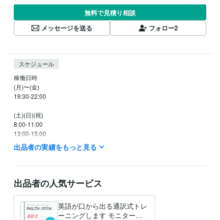
無料で見積り相談
メッセージを送る
フォロー
2
スケジュール
稼働日時

(月)〜(金)

19:30-22:00

(土)(日)(祝)

8:00-11:00 

13:00-15:00 

19:00-22:00

出品者の実績をもっと見る
お問い合わせやご予約については、24時間以内に返信いたします

出品者の人気サービス
英語が口から出る通訳式トレ
ーニングします モニター価