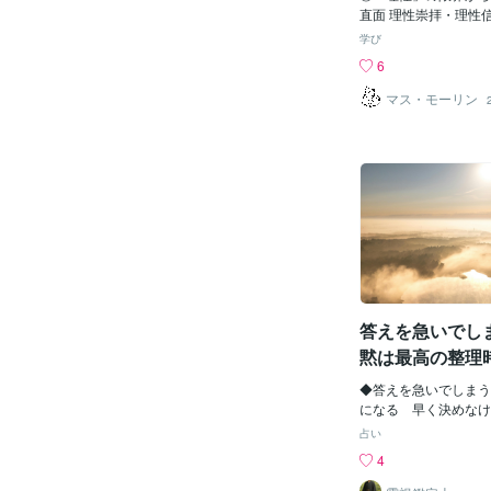
かに偏りがち。自分は
直面 理性崇拝・理性
か、心当たりあります
で「人類レベルの原罪
学び
て、両方いいとこ取り
類は二度の世界大戦で
6
く過ごせるはずですよ
的・進歩主義的考えに
如何ともし難い「原罪
マス・モーリン
とを自覚させられます
ク語で書かれたキェル
義がドイツ語に翻訳さ
ール・ルネッサンス」
スト教神学においても
から「新正統主義神学
が生じます。奇しくも
であるマルクス主義も
中にレーニンのロシア
化しており、第一次世
機になったことがうか
答えを急いでしま
ト教思想史の4つのポ
は、イエス教からキリ
黙は最高の整理
たパウロ（パウロ教）
を確立したアウグステ
◆答えを急いでしまう
ズム）、近代民主主義
になる 早く決めなけ
原点ともなったルター
ない。そう思うほど、
占い
ィズム）、楽観的な進
っぱいになる。考え続
4
を根本からひっくり返
ぜかはっきりしない。
ル（実存主義）の4人
なのは新しい情報では