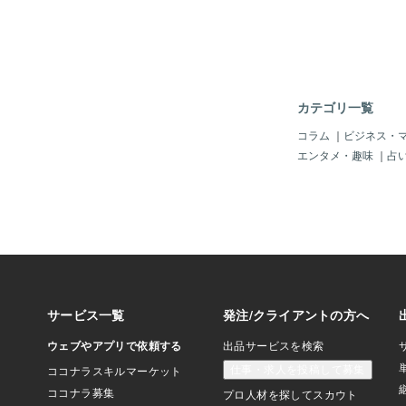
で見える風景がオレン
ッ！と振り向くともう
盛ってんすよね。20メ
😨アレっすわ。これ
を例えに出すとですね
議な感覚に浸っていた
ーを10倍にした感じ
カテゴリ一覧
でマイムマイムを踊っ
とを思い出しながら
コラム
｜
ビジネス・
やいや、この炎を目の
エンタメ・趣味
｜
占
等距離でマイムマイム
く黒焦げですがな😵
正気に戻った次第。火
の。あまりにも盛大に
げてたら案の定首が痛
ん。今。しかし火事っ
ましたん。音がしない
ら気付かない🙀ご近
ったら・・・そう思う
怖いっす。とは言えな
でやっぱり野次馬にな
消防隊の皆さんの献身
き付け火が収まるのを
も強く。なぜなら、規