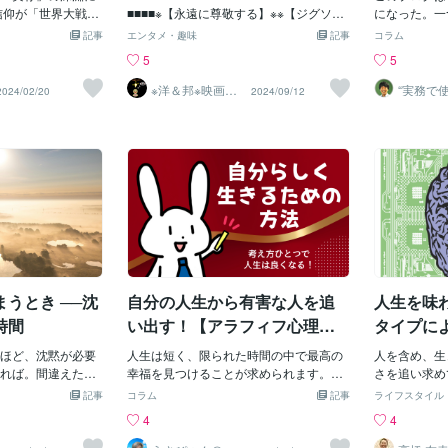
ＳＡＷ《Ｘ》】の公開日が※
どっちのタイプ
信仰が「世界大戦」
を見ていて『これだな』と思い腹落ちし
■■■■※【永遠に尊敬する】※※【ジグソ
・メッセンジ
になった。一
か？それを踏まえ
」に直面した～人
たポストがあったので、それを土台に今
ウ！！！】※※【COME！！BAC
って効果が異
の掛け合い的
【私の誕生日☆★１０月１８
記事
エンタメ・趣味
記事
コラム
できれば日々楽し
、それまでの楽観
日は書いていきたいと思います。自ら死
K！！！！！】※■■■■■■■■■■■■■■■■■■■
る家族は一番
うままに一人
日★☆】※なのでこの機会に
5
5
。
対して、人間には
を選ぶのは関係ある周囲からすれば悲し
■■■■■■■■■■■■■■■■ハイ！！みなさんど
医者等）が望
語りスタイル
【☆≫SAWシリーズの【※基礎
」「業」があるこ
い出来事ですし、有名人であればその影
もども！！ｗ映画紹介人こと、STでござ
他性効果：相
現代はストレ
※洋＆邦※映画10
“実務で
2024/02/20
2024/09/12
00作以上鑑賞済
善パート
。戦後、デンマー
響は特に大きくなります。そして、Yaho
いま
→武勇伝を聞
けど、ストレ
部分※の魅力】≪☆】を語りま
のST
かめきち
ケゴールの実存主
o!ニュースの記事締めくくりにはいのち
す！！！・・・・・・・・・・・・・・・・・・・・・・
たんだから今
たりする。無
す！！ｗ
れ、「キェルケゴ
の相談ダイヤルの告知が入ってきます。
突然ですが、スリラー映画好きのみなさ
思わせる） 
ないと思うの
を生み出し、キリ
ただ、相談していれば解決できたかと言
んは、超！！！！！メジャー級のパニッ
プ」で進める
乗り越えるた
「自由主義神学」
えばそうではありません。100％食い止
ク映画こと、、【≪ソリッドシチュエー
「ピークエン
の成長に繋が
」へと大きな転換
めることはできないと言い切れます。そ
ションスリラー≫】で世へ爆発的大ヒッ
意識する。 
ったりする。
唯物無神論の極致
もそも衝動的に死を選ぶ人には相談する
ト作品を生み出した、≫【映画「ＳＡ
動変容」につ
それに気づく
、第一次世界大戦
という選択肢は頭に浮かばないはずで
Ｗ」シリーズをご存知でしょう
まとめました
しまえばしぼ
革命を通して現実
す。かく言う私も人生で唯一、自殺が選
か！！？？？】
えてみた時に
の。地べたに
界大戦が大きな転
択肢に上がった瞬間があったことを覚え
≪・・・・・・・・・・・・・・・・・・・・・・・・・
冷静に話を聞
か劣化し千切
がえます。 キリス
ています。それは前の職場でトコトン追
■■■■■■■■■■■■■■■■■■■■■■■■■■■■■■■
え家族からで
トレスも問題
うとき ──沈
自分の人生から有害な人を追
人生を味
イント～思想史的に
い込まれていた時期の最後の方でした
■■■■そう！、。、。「｛※：あ、シャレ
所で聞く方が
すぎる＝膨ら
スト教を成立させ
が。その時の自分を振り返ってみる
じゃなくて、、ｗ【※そう！！☆あのジグ
危険性が間近
時間
い出す！【アラフィフ心理カ
タイプに
、キリスト教神学
ソウのおじちゃんで有名なあの映画で
ね。X（Twi
ウンセラー「うさぴょん」の
って？
ィヌス（カトリシ
ほど、沈黙が必要
す！！※】
人生は短く、限られた時間の中で最高の
吐露する投稿
人を含め、生
ココナラ電話相談】
・近代資本主義の
れば。間違えたく
ｗ・・・・・・・・・・・・・・・・・・・・・・・・・
幸福を見つけることが求められます。し
徨っている投
さを追い求め
（プロテスタンテ
頭の中は言葉でい
私はもちろんこの映画は過去シリーズ、
かし、時には我々の周りには有害な人が
これは膨らみ
理性でより広
記事
コラム
記事
ライフスタイル
歩主義・自由主義
けているのに、な
ぜ～～～～～～～んぶ！！！鑑賞「済」
潜んでおり、その存在が私たちの幸福を
か。破裂して
んだよね。気
4
4
したキェルケゴー
そんなとき、必要
でございまして！！そんなこの映画は、
阻害することがあります。ここでは、人
の病となり時
衝動に乗って
を押さえておけば、
なく、一度、音を
一時期「《ファイナル》」として、また
生から有害な人を追い出すための一歩を
もあるだろう
う。理性はそ