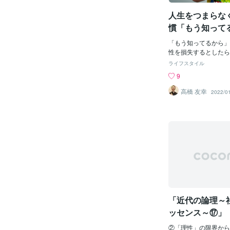
い人のそういうメッセ
人生をつまらな
ん？世の中にはもっと
はやってないけどあな
慣「もう知って
ビスとかあるじゃんそ
っち見ないで♡笑期間
「もう知ってるから」
つまでか言ってなかっ
性を損失するとしたら
です（4月末まで）ま
って同じ情報でもその
ライフスタイル
かもだけどとりあえず
す。これってとても大
9
ねダラダラやるのはす
でも、前に聞いた話で
だ聴いてないの？【今
値が変わるということ
高橋 友幸
2022/0
け♡】私のこと、もっ
て前に読んだ本を読み
♡
く違う気付きが得られ
ことがけっこうありま
いと言うことを知って
はこの可能性を生み出
知からの知的好奇心と
を豊かにする単にです
い」って楽しいんです
のような目にするもの
いつも全て新鮮な感覚
ういった知的好奇心、
「近代の論理～
立、調和できるんです
ーチングでは、この感
ッセンス～⑰」 
中心となるテーマだっ
なくして「現代
気質、タイプによって
②「理性」の限界から