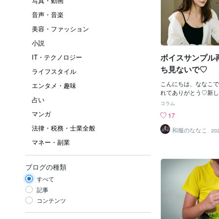
写真・動画
音声・音楽
美容・ファッション
小説
ボイスサンプル
IT・テクノロジー
ち見ないで♡
ライフスタイル
こんにちは、ななこで
エンタメ・趣味
れてありがとう♡新し
占い
ンプル3月30日とか3
コラム
初出しして4月15日で
マンガ
17
1カウント？だから9
法律・税務・士業全般
もらってなんかすいま
和服のななこ
20
ずっとあげてる方は1
マネー・副業
て？260回再生これ
も少ない？よくわかん
らってありがとうござ
ブログの種類
嫌いだった私の声をな
すべて
って言ってもらえるた
した私の声を聴いてく
記事
度も何度も聴いてくれ
コンテンツ
てる♡でもーーー頼む
いでシンプルにイヤ笑