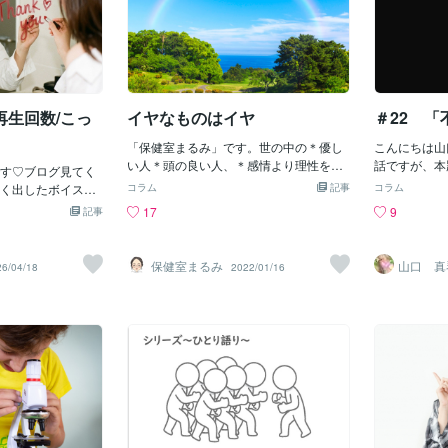
再生回数/こっ
イヤなものはイヤ
＃22 「
「保健室まるみ」です。世の中の＊優し
こんにちは山
い人＊頭の良い人、＊感情より理性を働
話ですが、本
す♡ブログ見てく
かせる人、＊「こうするべき」みたいな
を‥（あまり
く出したボイスサ
コラム
記事
コラム
べき論で教育された人、そういった善良
くりと若干の
1日とかにブログで
17
9
記事
な市民の皆様に今日はお伝えしたいこと
*…*…*…*…
90回再生です♡1人
があります。それは「とにかくイヤ」
*…*…*…*
0人の方に再生して
「理由はわからないけど嫌い」「とりあ
の活動をして
せん♡笑ちなみに
保健室まるみ
山口 真
26/04/18
2022/01/16
えずイヤ」って（一人で）言って良いで
っとしたイベ
0月31日とかに出し
すよ、ってことです。あなたが瞬間的に
や恋愛問題の
って多いん？それと
イヤだと思ったことに、根拠とか理由と
内容は様々で
ないけど聴いても
か必要ありません。スジが通っていなく
線」で色んな
います♡自分では
て大丈夫です。自分が感じた思いをまず
して私は、「
なこさんの声は○○
全面的に認めてあげて下さい。イヤなも
伝い？をして
びに自信がつきま
んはイヤ、なぜだか知らないけどそう思
私は限られた
れてありがとう何
うだからしょうがない、それを受け入れ
で、お悩み相
たんでしょ？知っ
てあげて下さい。それは嘘でもまぼろし
た方のお話を
から録音とかしな
でもありません。事実です。他の誰かが
*…*…*…*…
電話もしたことな