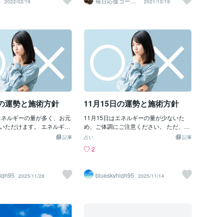
幸
毎日応援コーチ
2022/02/19
2021/10/19
らないということ 人間の際限のない物欲
☆くまちゃん
ているけどこんな私も人生
することで人生はより深く
を戒める言葉である あのナポレオンの辞
を考える瞬間があったな
のになる。味わい深い人生
書に『不可能』の文字がなかったように
職で追い込まれた時だっ
のこれはタイプによって違
この文書に記されている登場人物たちの
耐性Sクラスと言われ自己
。これは強みをフル活用す
辞書には『戒める』がないのだろう 国際
だったがその時だけは崖っ
ルスダイナミクスの自己分
調査報道ジャーナリスト連合が報じた
いる感覚だったような。毎
図。左が内向、右が外向と
『パンドラ文書』である 国王・元首相・
のがしんどくて1日をどう過
す。このタイプによって価
大統領などがその名前を連ねている その
るだけで気が滅入る。家に
なります。そのため、味わ
内容は税率の極端に低い租税回避地を使
、そして短時間の睡眠だけ
求めるにあたり、必要なも
った取引が記されている 悪いことをする
ようなそんな日々が続いて
ってくるんですよね。タイ
ときに一線を越えるという表現がある
システム開発の失敗にあ
偏りを補完して人生を味わ
が、 これらは一線を画すという表現も当
日の運勢と施術方針
11月15日の運勢と施術方針
テム責任者として、プロジ
の赴くままに生きても何か
てはまるほど一般の世界とはかけ離れた
ジャーとして旗を
手応えが得られず虚しかっ
もエネルギーの量が多く、お元
規模である 税金を払う国を選んでいたグ
11月15日はエネルギーの量が少ないた
性的に生きても自分が心か
いただけます。 エネルギー
ローバル企業への最低税率が定められた
め、ご体調にご注意ください。 ただ、エ
ものとの違和感を感じるか
も高くなり、冷静なご行動
ように 世界の垣根を取っ払ってしまって
ネルギーの少なさを素直に認め、無理を
やっぱり人生を味わい尽く
記事
占い
記事
づいていただけます。 感性
租税回避などできない世界に統一してし
しない理性を得られます。 理性が判断力
切。内向は理性、外向は衝
2
なアイディアで道を開くこ
まえばいいのに・・・。 格差をなくして
を高め、目標達成や問題解決も行うこと
よって偏りがち。これを理
ります。 エネルギーによっ
いきたいと考えているのが文書に名前を
が可能となります。 知性も磨かれ、学問
補完したいですよね。こち
が強化され、着実に目標を
連ねるような人々であってほしいもので
的な運勢も良いですから、ぜひ頑張って
では自分が内向、外向どち
igh95
blueskyhigh95
2025/11/28
2025/11/14
ので、頑張ってください。
ある※令和３年１０月１９日 中日新聞
ください。 私も気で不足しがちなエネル
なり、より充実した人生に
を尽くします。
中日春秋を参照させていただきました
ギー、知性と理性をご支援いたします。
分かります。
何卒宜しくお願い致します。