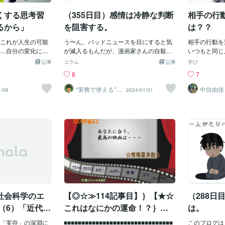
「そう思うあなたはおかしい」と言った
*…*…*…*
ージとか複雑すぎ
としても、あなたはそう思うんだからそ
でご提供させ
くする思考習
（355日目）感情は冷静な判断
相手の行
良い声溢れてる私
の事実は曲げられません。頭の良い皆さ
に、恋愛問題
たの為に録音サー
るから」
を阻害する。
は？？
んは、「とにかく嫌」とかそんな子供み
ては、自分自
っちに行って？こ
たいなことを言うのはダメだと思ってし
何かしらアド
限定って言ってい
これが人生の可能
う〜ん。バッドニュースを目にすると気
相手の行動を
まいがちで（そう教えられたので）、何
っております
たけど1ヶ月の予定
…自分の変化に伴
が滅入るもんだが、漫画家さんの自殺ニ
いつもと同じ
とか理性で、思考で、理屈で納得しよう
を聞かせてい
た気がむいたら出す
価値が変わるんで
ュースはここ最近においては特にバッド
に置いて働き
記事
コラム
記事
学び
と頑張ると思います。頭が良いから一旦
して恋愛問題
区切り大事だから
切。一度読んだ本
感がデカい。なぜならば、つい数日前に
返事をさせる
8
7
それが出来ると思いますし、私のやって
倫」のご相談
きじゃないえ？ま
も、その時々で価
その問題となったXのポストを見たばか
ることが重要
いるカウンセリングだって、時間をかけ
「復縁」はと
すぐ聴け♡全員聴
。だから折に触れ
りだったからね。なのでニュースを目に
ス利用を勧め
“実務で使える”改
中坊由佳
1/09
2024/01/31
てとらえ方を変えていく様な作業である
レですよね‥
善パートナー／
とすきになってね
返してみると、全
した瞬間は、脳が少し混乱を呈したので
いつもの食卓
かめきち
ことは間違いないです。でも、初めから
れたら誰だっ
たり。私はそんな
す。「二度見する」と驚きを形容する言
ーの晩ごはん
頭で考えて自分を納得させようとするの
ルは持ち合わ
す。自分が知らな
葉はありますが、まさにその状態でし
族が「おじい
はどうかやめて下さい。最初は感情論で
思います(。-
いる「無知の知」
た。Xではこの件でいろいろな意見や原
用してみたら
良いのです。なぜなら、意味不明にわき
は犯罪ではな
すんですよね。無
因追求が飛び交っていて、感情的なもの
護なんて必要
起こってくる感情の方が、圧倒的にパワ
イ、というこ
理性の調和が人生
もあれば冷静に推測するものなど様々。
いか！」と聞
ーが強く、エネルギーも大きいからで
当にモラルの
ね「何も知らな
ただ当事者と言われる人（会社）の発表
かけ： フラ
す。そこを見て見ぬふりしていると、結
いかもしれな
よね。子どもの頃
やスタンスを見れば、どのような経緯が
食べている時
局理性はその力に負けてしまうんです。
か‥ただ、婚
、耳にするもの、
あったかはそれなりに推測はできるもの
耳を傾けなが
ですからまず「とにかくイヤ！」を一人
ありながら「
。そして大人はこ
です。誤解を恐れずに言うならば、件の
「おじいちゃ
で叫んで、ノートに書きまくって、出来
係が破綻した
感性と理性を両
漫画家さんは「関わり合う相手に恵まれ
てみたら」と
ればカウンセラーにしっかり聴いてもら
社会科学のエ
【◎☆≫114記事目】｝【★☆
（288日
。ちなみに私のコ
なかった」としか言いようがありませ
そういうなら
性と理性の調和は
ん。とても残念に思います。さてここか
理性を機能さ
（6）「近代」
これはなにかの運命！？｝≫
は。
たりします。でも
らが本題。人が死を選ぶのはなぜか？に
う場所で話を
」なし
☆新作続編１０作目／映画：
感情、理性どっち
「実存」の深淵に
焦点を当ててみたいと思います。私がX
■■■■■■■■■■■■■■■■■■■■■■■■■■■■■■■
ましい（夜は
このブログは