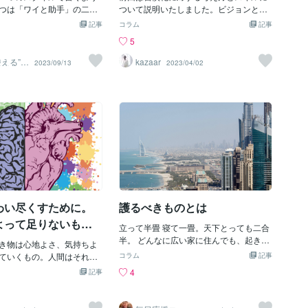
は、従来はデータ・事実・論理でした。
ャー効果：発信する人によ
つは「ワイと助手」の二人
ついて説明いたしました。ビジョンとは
今は徐々に、時代感・直観が重視されつ
なる。最も親しい存在であ
なもの。もう一つは私の思
私を常に理性的に長期的視野へ導いてく
記事
コラム
記事
つある。次に善。善悪判断の根拠は、慣
効果が低く、第三者（特に
語りするもの。今日も一人
れる灯台です。その灯台を意識する時間
5
習・法律が王道でしたが、現在では道
ましい ・プライミング＆利
で行きたいと思う。さて、
と回数を増やすこと、増やす仕組みを考
徳・倫理が重視されてきている。そして
手にお互い様だと思わせる
ス社会なんて言われている
える。そのことで習慣化は圧倒的に向上
使える”改
kazaar
2023/09/13
2023/04/02
美。美醜判断は調査・事例の影響が大だ
ナー／
き出す（「話を聞いてくれ
スが全くないのも問題だっ
していきます。有名なフランスの経済学
ったのですが、今や感性や審美眼が注目
・・・・・・・・・・・・・
度は自分も話を聞こう」と
きゃ無いで人間って成長し
者、思想家、作家でもあるジャック・ア
されつつある。総合すると、ビジネスの
行動変容は「スモールステッ
。適度なストレスはそれを
タリも著書でこのように言いています。
世界は、理性（サイエンス）重視から感
こと。 相手との話の最後は
めのパワーになったり自分
著者曰く「物事と距離を置くことや瞑想
性（アート）重視へ大きく流れている、
ド」。笑顔で終えることを
ったり、新しい発見に繋が
することを学び、自身の内面に 注意し、
ということです。 この流れをさらに展開
今回、「保健指導における行
ストレスが無ければ恐らく
自己の気まぐれに惑わされることなく己
すると、こうなります。問題解決→問題
いての講義で学んだことを
ことも無いだろう。言って
の感情を制御し、自分自身をコントロー
発見、データ→ストーリー、説得→共
。 確かに自分自身に置き換
み切った風船みたいなも
ルすることを会得しなければならない。
感。従来は、「事実に基づいた正解を理
、第三者から言われた方が
ヘタって落ちていて、いつ
そのようにすれば、この道筋を歩み始め
解する」という文脈が尊重された。これ
・・・・・・・・・・
くことができますし、たと
れていく。しかし過剰なス
ることができる。それらの各段階はきわ
からは「ロマンを感じる物語に共感す
あっても、いつもと違う場
だよね。ストレスが掛かり
めて重要であり、各段階は、自分の人生
る」という文脈に惹かれる。そんな感じ
わい尽くすために。
護るべきものとは
素直に受け止められるなと
み切った風船であり破裂の
に与えられた意義と根本的なかかわりを
でしょ
に迫っているとも言えるよ
もつ。」有意義な時間と豊かさの中には
よって足りないもの
立って半畳 寝て一畳。天下とっても二合
tter）を見ていても病んだ心を
目の前の感情よりも、長期的な理性に目
半。 どんなに広い家に住んでも、起きて
があったり先が見えずに彷
き物は心地よさ、気持ちよ
を向ける時間が大切であり、意識的に選
いるときは半畳のスペースがあれば十分
・・・・・・・・・・
稿を目にすることがある。
ていくもの。人間はそれを
択できるセルフコントロールが大切だと
コラム
記事
だし、寝るには一畳あれば十分である。
切った風船では無いだろう
く、深くすることができる
いっています。あなたの時間を最大限に
4
記事
天下を取ったような人でも一食に二合半
しまったら回復できない心
の向くまま、勢いのまま、
生かしてください。そう心から願ってい
以上の飯を食うことはできない。人が生
には死を選んでしまうこと
、それも気持ちよいだろ
ます。
きていくのに、それほど多くのものはい
。さて、普段アホな感じで
れを阻むものでなく、感情