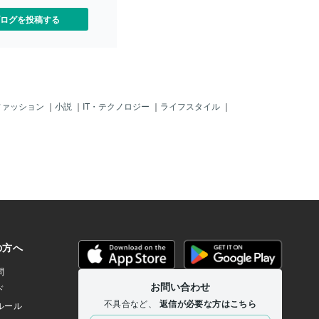
生の輝きや時間を生きる ​ ​ 流れを進んで
いる方が多そうです。 ​ ​ ​ ​ 今回のメッセー
ログを投稿する
ジを紐解くと、地球アトラクションを過
ごす上で ​ ​ 起きてくる自分という命の存
在の反応や声を抑えず、 ​ ​ 自然な発生の
流れのままに全部体験して、自我意識と
しての ​ ​ 虚構の自己を削ぎ落とすことを
勧められています。 ​ ​ ​ ​ 今回の内容は源の
生命の意識や世界に還るプロセスを辿る
ファッション
｜
小説
｜
IT・テクノロジー
｜
ライフスタイル
｜
場合や、 ​ ​ 世界や生命の本性や本質部分
を堪能する遊びを極めていく場合、 ​ ​ シ
ンプルだけど、非常に重要な土台的な姿
勢の一つですね。 ​ ​ ​ ​ 本日のテーマに関心
を持っている方は、自分も他者も外界も
地球も、 ​ ​ 常に改善する余地が無い、こ
れ以上良くすることは不可能、 ​ ​ そんな
至高の名作を鑑賞するような感じで、 ​ ​
自らの存在から湧き起こる未完了