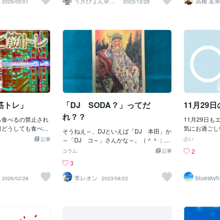
うさぴょん＠癒
高橋 友
2026/02/01
2023/12/28
し系アラフィフ
く分かります。
は、止まることじ
は「《スピンオフ版》」として、≪物語
踏み出す勇気について考えてみましょ
ブログを書い
と理性が調和
心寄り添い人
るような真理を発
間をつくると、進
は「終幕」や「新章シリーズ開始か？」
う。 第一に、有害な人を識別することが
で一度だけ死
味わい深いも
に生き、そして死
安になる。でも沈
の流れに見せつけられたかたち
重要です。彼らはしばしば否定的で、エ
ぁ。それは前
に足りないも
デーを発見するこ
間ではなく、思考
【も】、。。、あった！ｗなか！！ｗｗ
ネルギーを吸い取り、私たちの成長を妨
た。ストレス
いがあります
ゆる客観的真理な
だ。机の上を片づ
で！！！ｗｗｗ【今回な～～～んと！！
げる存在です。感情が沈んだり、ストレ
評価も同じく
る理論、ウェ
ころで、それが私
類を広げても、本
めでたいことに！！！☆★日本でまた☆
スが増えたりするとき、その背後に有害
ぷちに立って
析タイプ一覧
。･･･私に欠けてい
てこない。◆答え
★新作１０作目の【《Ｘ版》】が公
な人の存在が潜んでいる可能性がありま
日夜が明ける
分かれていま
しい生活を送ると
ってくる焦ってい
開】！！★いたします！！！・・・☆☆
す。自分の感情に注意を払い、何が問題
ごすかを考え
値観が真逆に
認識の生活を送る
面的になる。一度
☆☆★★★８８８８８８８８！！！！★
を引き起こしているのかを理解すること
は食事と風呂
い深い人生を
。かくしてのみ、
当に引っかかって
★｛◆注：あ、分かっていると思うけど
が第一歩です。 次に、有害な人との距離
のために帰る
のが全く変わ
客観的と呼ばれる
めようとしていた
をとる勇気を持つことが必要です。関係
いた。原因は
プによっての
筋トレ」
「DJ SODA？」ってだ
11月29
て私自身のもので
がってくる。それ
が毒になっている場合、その毒を取り除
る。情報シス
い尽くす衝動
うより、落ち着い
くためには時に断ち切る決断が必要で
ェクトマネー
を成し遂げた
れ？？
ら食べるの禁止され
11月29日
の時間が、優先順
す。これは簡単なことではありません
たり。一方理
日どうしても食べた
気にお過ごし
時間は、無駄に思
が、自分の幸福を最優先にすることが大
そうねえ～、DJといえば「DJ 本田」か
ら求めている
 とうとう買ってし
によって理性
れどその間に、重
記事
切です。時には、一時的な痛みを乗り越
～「DJ コ～」さんかな～。（＾＾；そ
もしれない。
占い
ｧｰｨ♪ 毎朝ミスドの前
でご成功に近
いことが自然に仕
えて、将来の幸福を築くために必要な選
れに「DJ HONDA」って、帽子だし。
すには両方大
2
コラム
記事
いてる 凄く良い香
も鋭く、卓抜
が一つに定まる前
択をすることが肝要です。 また、有害な
それに～、同世代だけど「DJ KOO」さ
動とタイプに
3
て仕方なく それで
とも可能とな
かに消えていく。
人を追い出すプロセスでは、自分の価値
んも「TRF」で活躍してるけど、今は
解してうまく
俺はとても偉い と
て理性と感性
が、判断を深くす
観や目標に焦点を当てることも大切で
「芸人？」みたいになっちゃってるし。
らのサービス
李レオン
blueskyh
2026/02/28
2023/08/22
 しかしその我慢も
達成されます
としなくていい。
す。有害な人が引き起こす混乱や否定的
ボクも前に東京に住んでいたころは、そ
らかが明確に
なり 俺じゃない俺
私も気で最善
。沈黙の中では、
な影響から離れることで、自分の本当の
りゃ～、毎日のように？「ディスコ」と
必要なものが
当の俺は 意識を無
速度で落ち着いて
価値や目標に向かって前進できるように
かに行っていたので、「DJ」さんには、
に入店した そして
を選んでいい何か
なります。新たな可能性が開け、人生が
おせわになってました。＾＾とくに歌舞
らドーナッツが 4
葉にしなくてい
より充実したものに変わるでしょう。 最
伎町の「ツモロ～」？だったかど～か忘