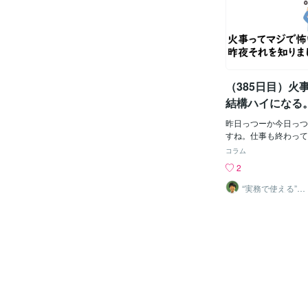
個入ってる箱を手に持
い。答えを急いでしま
い 歩いてた 俺じゃ
思考を片づけるための
ッツ買ったから 仕方
る。今はまだ、静かで
家に到着し部屋着に 
う始まっている。https://
始め久しぶりのミスド
ers/5592800
美味しすぎて感動して
を一瞬で完食し満腹に
（385日目）火
たからしばらく寝てし
結構ハイになる
ーナッツ食べてる夢を
後目が覚めると胃もた
昨日っつーか今日っつ
気分が悪いし何故かお
すね。仕事も終わって
全に 甘い物を一気に
てシャワーも浴びてひ
コラム
た 俺は甘い物が大好
だあと床に着いたのです
2
せいで 即胃もたれす
eを見ながら97％ほ
食べられず 全然満足
やたらと家のチャイム
“実務で使える”改
っこい揚げ物とかも以
善パートナー／
りを妨げられるとアレ
かめきち
たれするから全然食べ
ねん！』ってなります
板チョコも2枚以上食
ホンの画面を見るとや
に 血圧が一気に上が
てやがるんです。『は
るから 全然満足いく
かい？』玄関を開ける
った (´･д･`)ｼｮﾎﾞ
さんの見慣れた顔。そ
〓＝〓＝〓＝〓＝〓＝
小学1年生の頃に憧れ
この事を五十肩の治療
いた見慣れた真っ赤な
生に 話してみると「
で！』・・・マジかい
物