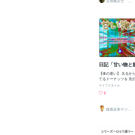
霊視鑑定士 神
凪
キリスト教の変遷がよ
止めることだ。◆沈黙
「私にとって真理であ
ゃない何も考えない時
見し、私がそれのため
んでいない気がして不
にたいと思うようなイ
黙は、思考を止める時
とが必要なのだ。いわ
を整理するための空白
どを探し出してみたと
けないまま、新しい書
に何の役に立つだろう
当に必要なものは見え
たのは、完全に人間ら
は、静かな場所に集ま
いうことだった。単に
るときほど、判断は表
ことではなかったのだ
距離を置くことで、本
私は私の思想の展開を
いる部分や、無理に決
日記「甘い物と
ものの上に、否、断じ
点が、自然と浮かび上
ないものの上に基礎づ
は考え抜いた結果とい
【体の老い】 太るか
た結果に近い。◆沈黙
てるドーナッツを 先
位を整える何もしない
くなって我慢できずに
えるかもしれない。け
ライフスタイル
まった ヾ(o´∀｀o)ﾉﾜ
要なことと、そうでな
3
を通るとドーナッツ焼
分けられていく。答え
りがしてきて食べたく
に、余分な選択肢が静
も今まで我慢し続けた
◆決めなくていい時間
鏡面反射デジタ
自分を褒めてあげたい
ルアート製作所
るすぐに答えを出そう
（鈴木穣）
限界を超え理性が無く
結論を急がなくていい
が出て来てしまって本
感情も、理性も、同じ
くし体が勝手にミスド
いく。◆今日は、沈黙
俺が意識を取り戻した
を決めなくていい。言