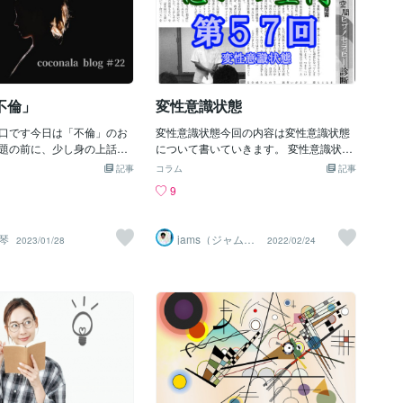
不倫」
変性意識状態
口です今日は「不倫」のお
変性意識状態今回の内容は変性意識状態
題の前に、少し身の上話？
について書いていきます。 変性意識状態
詳しく書けないので、ざっ
という言葉はあまり馴染みがないかもし
記事
コラム
記事
フェイク込みです）*…*…
れませんが、誰もが一日に数回はその状
9
*…*…*…*…*…*…*…*…*…
態に入っていると言われています。 変性
…*…*…*私の知人が女性支援
意識状態とは、言ってみれば意識が通常
おり、例えば婚活系のちょ
の状態とは変わった状態になっているこ
琴
jams（ジャム
2023/01/28
2022/02/24
ントの開催や、ダイエット
とです。 と言ってもまだわかりにくいか
ズ）心理カウン
セラー
ご相談にのったりと、その
もしれません。 人間には理性や道徳心と
すが、とにかく「女性目
いった顕在意識という部分があります。
ことをされているんですそ
人間であればこの部分があるからこそマ
あるツテ」でその方のお手
ナーを守ったり、正しいことをすること
いたんですねと言っても、
ができるのです。 またこの顕在意識の部
時間しか参加出来ないの
分以外に、潜在意識の領域があります。
談という感じでご紹介され
潜在意識とは無意識とも表現され、自分
聞くぐらいですが‥*…*…
の中では何となくしかわからない部分で
*…*…*…*…*…*…*…*…*…
あり、通常は顕在意識により抑圧される