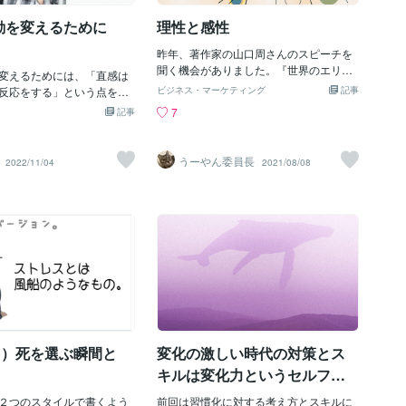
…*…*…* で、私は、ココナラ
ことが多く、表面には出てきにくいのが
ていただいておりますよう
特徴です。 以前に潜在意識のことを書い
動を変えるために
理性と感性
・DV被害・占い依存につい
ていますのでその時の内容を確認してい
身の経験から、少なからず
ただければわかると思います。 ゆで卵を
昨年、著作家の山口周さんのスピーチを
バイス出来るのでは？と思
想像してもらえればイメージしやすいの
聞く機会がありました。『世界のエリー
変えるためには、「直感は
ので、主にそういったお話
ですが、通常の意識状態というのは、白
トはなぜ「美意識」を鍛えるか？』（光
反応をする」という点を頭
ビジネス・マーケティング
記事
ただくことが多いんですそ
身の部分で黄身の部分を覆って守ってい
文社新書）でビジネス書準大賞（2018
かけること。 相手に直感で
7
記事
というと、「復縁」「不
るように、黄身の部分潜在意識を白身の
年）を受賞した方で、私も著作の多くを
のではなく、理性を働かせ
がほんとーーーに多い💦
部分顕在意識が覆って守っているような
読んでいます。鋭い時代考察をベース
。 【例：祖父に介護サービ
もかくとして「不倫」←コ
状態です。 この状態ですと、外部からの
に、ビジネスのヒントがあふれていま
る場合】ダメな働きかけ：
うーやん委員長
2022/11/04
2021/08/08
不倫はいいことか？と聞か
刺激があっても顕在意識の理性や道徳心
す。スピーチは「経営におけるアートと
で普段と変わらないメニュ
て「いいえ」と答えるモラ
でブロックしますから、潜在意識にはそ
サイエンス」についてのお話でした。要
を食べている時に、同居家
せているでしょう私もそう
の刺激は伝わりません。 しかし、変性意
旨を強引にまとめると、「これからの時
ちゃん、介護サービスを利
`ω-)でも、多くの国で、不倫
識状態といわれる意識状態になること
代、理性から感性への流れが加速する」
」と伝える。 →「まだ、介
いんですよね（だからイ
で、顕在意識の部分が弱まり外部からの
ということ。「真善美」という哲学でよ
ないって言っているじゃな
とではないです）なので本
刺激が潜在意識に届きやすくなったり、
く使う言葉がありますが、山口氏は経営
く耳持たず。 効果的な働き
問題というか、言い方は悪
また潜在意識の部分が表に出やすくなる
でもこの要素が必須だと言います。真善
ンス料理店でランチコースを
いけれど「グレー」という
のです。 このような意識状態になるため
美とは人間の普遍的な価値で、認識上の
に、本人の過去の武勇伝に
姻関係を結んでいる相手が
には、アルコールの力や薬などの力によ
真、倫理上の善、審美上の美、のことで
ら、めったに会わない孫が
不貞行為」をした場合は関
って創り出されることもあります。例え
す。対比で言うと、真偽、善悪、美醜
ん、介護サービスを利用し
際
ば、アルコールの力であれば、酔っ払っ
で、そのポジティブサイドの真善美。 ビ
伝える。 →「まぁ、〇〇が
た人が突然
ジネスをこの真善美を切り口に重要要素
目）死を選ぶ瞬間と
変化の激しい時代の対策とス
。考えてみてもええな。」
を分類すると、大きく理性（サイエン
せるためには ・いつもと違
キルは変化力というセルフコ
ス）と感性（アート）に分かれます。ま
する ・時間帯は朝・昼が望
ントロールにある。
ず真。真偽判断のよりどころになるの
理性が働きにくいため×）
２つのスタイルで書くよう
前回は習慣化に対する考え方とスキルに