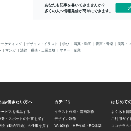
ジ色。外出てバ
「おさわりし放題？」ではないので「ア
を描く人。その2人が「俺のが絵の才能が
あなたも記事を書いてみませんか？
ね、メッチャ燃え
ンタ、触ったらダメじゃん！」っていう
ある！」と互いに主張したって、比べよ
ブ
多くの人へ情報発信が簡単にできます。
ートル先の家が🔥
のは分かるよ～。それに「触られるため
うがないから、なんも進まないでしょっ
また小学生の時の話
にこういう服装している
ていうことじゃん？なら絵の具にしろク
同級生と囲み不思
レヨンにしろ、画用紙という紙の範囲で
キャンプファイヤ
絵を描くと決めたらいいじゃんｗって言
。燃え盛る炎を囲ん
ったんじゃないですか？ちがう土俵での2
てたなぁそんなこ
人を一緒の同じ画用紙に描くという土俵
に見入ってた。い
にしないとさ、どちらが絵の才能がある
マーケティング
｜
デザイン・イラスト
｜
学び
｜
写真・動画
｜
音声・音楽
｜
美容・
前にしてあの頃と
かっていうのも誰の目にもわからないで
い
｜
マンガ
｜
法律・税務・士業全般
｜
マネー・副業
踊ったら間違いな
しょ？比べようがない。また、同じ土俵
そう思ってようやく
に立ったとして、Aのが才能あるという
の粉がスッゲエ
人、Bのが才能あるという人、どちらも
舞う火の粉を見上
いて、その同じ土俵に立った上での意見
くてたまりませ
は人それぞれってことでそりゃいいんで
て怖いなぁと思い
ないの？まあ？絵の具かクレヨンかも同
んですよね。だか
じ土俵にするかしないかって問題はある
所さんの声かけ無か
けどもｗ「同じ条件の下で」じゃないと
と火事ってホンマ
話になんないでしょ？空想も結構人それ
かなか無い事なの
ぞれ違う方向へもぶっ飛んで来てるし、
っちゃいますな。
一旦落ち着こうよ。もうそれ空想の域に
的な活動を目に焼
入ってるからあ、そういうのは否定はし
願いました。とて
ないけど混乱するから排除した範囲にし
制線張ら
とくよ？って言ったんだと思いますｗ