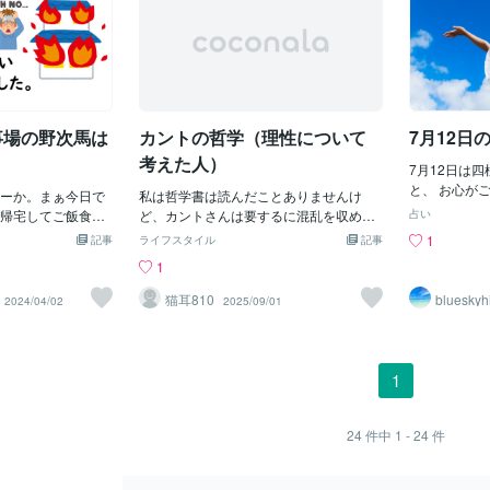
ち自分の家に向か
うとき。沈黙は、
後に、有害な人を追い出す過程では、サ
れたけど、そこの外国人DJはかなり「ス
ない俺が勝手にドーナ
最高の時間にな
ポートシステムを構築することが重要で
タイリッシュ」で「ク～ル」だったね。
なく食べるしかなく
いい。整理は、も
す。友人や家族、信頼できる人々に支え
＾＾だけど、ディスコってアルバイトも
着替えたら速攻食べ
coconala.com/us
られることで、困難な瞬間も乗り越えや
したことあるけど、「超カワイイ彼女」
の 味があまりにも
すくなります。一人で抱え込まず、周り
と一緒に行った、これまた歌舞伎町の
しまう ドーナッツ
の人々と協力して新しい人生の章を切り
「クレ～ジ～ホ～ス」？という地下一階
なった俺は 眠くな
事場の野次馬は
カントの哲学（理性について
7月12日
開いていきましょう。 人生から有害な人
にあったディスコでは「出店しようとし
まい夢の中でも ド
を追い出すことは、時には難しい
たら黒服に止められた」経験あるので
。
考えた人）
見てしまった その
7月12日は
「イヤ～な思い出のあるディスコ」だ
れしてしまってて
と、 お心が
ーか。まぁ今日で
ね。＾＾；ちょっとのぞいただけよ。彼
私は哲学書は読んだことありませんけ
腹痛いしこれは完
がります。 開放的に前向きな一日をお過
帰宅してご飯食べ
女が、「もうここでいいじゃん」とか言
ど、カントさんは要するに混乱を収めて
占い
食べ過ぎた症状だっ
ごしいただけ
としきりくつろい
ったので、仕方なくそこにしたけど、ま
くれたわけでしょうね。そんなんじゃ訳
1
記事
ライフスタイル
記事
きだけど最近は歳の
っていただけ
けども。Youtub
あ～、イヤだったねえ。（＾＾；（帰り
わからんだろうがよー話が余計進まねえ
1
るから昔の様に沢山
が自由となる
どウトウトしてたら
に、彼女がオシリ触られた？とにかく酔
よー方向がそれぞれに違い過ぎるだろー
できてない しかも脂
てお強くなり
が鳴るんすよ。眠
っ払いも多い新宿でした。）あ、そうじ
がー結論が出ないわかりようのないこと
猫耳810
blueskyh
2024/04/02
2025/09/01
前の様な量は 胃も
れる可能性も
ですね。『なんや
ゃ、ＤＪ ソ～ダのことじゃった。彼女
をいつまで話してたって仕方ないんだ
らくなってしまい
運気が下がっ
ね。で、インター
って、大阪で開催されたイベントで「誰
し、人それぞれ過ぎて訳わかんねえか
べるとあっという間
避けられます
たらとピカピカし
かに胸とか背中とかオシリ？」とか触ら
ら、俺がルール設定してやんよｗって思
てしまい高血圧にな
ただければ幸
て？なにごとです
れたとか言って訴えているんでしょ？そ
ったんじゃないですか？ｗ要するに、人
1
量が食べられなくな
るくなり、理
とそこにはご近所
れで、ボクも彼女に関する動画とか見た
それぞれだよねーって、それはそうなん
ｰﾝ 〓＝〓＝〓＝〓＝〓＝
し、お客様が
してその背後には
けどね～、「そうねえ～、ありゃ～ボク
だけど、思考のルールづくりをしてくれ
 【誘惑の甘い罠】
ますようにご
をときめきを感じて
の感覚だと・・・当たり前？」ってダメ
たんじゃないですか？Aさん：画用紙に
24
件中
1 - 24
件
をしてくれてる先
くお願い致し
車。『火事や
かなぁ～？？？（＾＾；；；ま、そうい
絵の具で絵を描く人。Bさん：画用紙か
そんな高カロリーの
な。もうその時点
う職業というか「ストリップ」とかで
らはみ出しても気にせずにクレヨンで絵