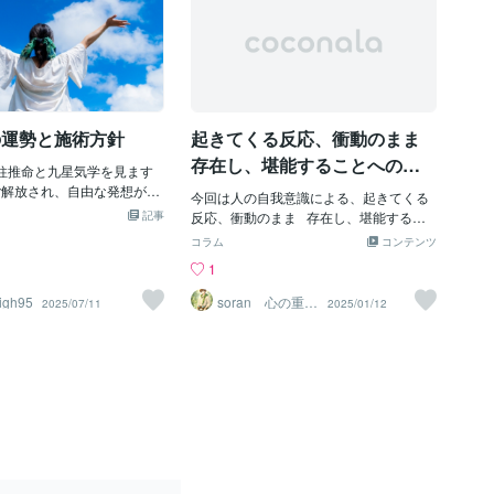
の運勢と施術方針
起きてくる反応、衝動のまま
存在し、堪能することへの理
四柱推命と九星気学を見ます
性的な抵抗感の幻覚、幻術が
ご解放され、自由な発想が広
今回は人の自我意識による、起きてくる
解ける遠隔法術ヒーリング
記事
反応、衝動のまま ​ ​ 存在し、堪能するこ
ますので、 お心を明るく持
とへの理性的な抵抗感の幻覚、幻術が ​ ​
コラム
コンテンツ
れば幸いです。 ただ、お心
解けることをテーマとした遠隔法術ヒー
1
分、感情が過剰に解放され
リングをお届けします☆ ​ ​ ​ ​ 本日の主旨は
、そこから対人衝突が生ま
出すべき反応、出すべきではない反応、 ​ ​
igh95
soran 心の重荷
2025/07/11
2025/01/12
ございます。 人との衝突は
を下ろせるヒー
味わいたい感覚、味わいたくない感覚と
リング
てしまいますので、衝突を
いった、自分を表す ​ ​ 要素を全て揃え
ように、理性を忘れずにい
て、生命のそのままの形を完成させるこ
いです。私も気でお心が明
とを ​ ​ 止めている自我さんの理性や、そ
性と人との調和もご支援
の理性の中に ​ ​ 潜んでいる傷跡の幻術空
良い運気で一日を過ごされ
間を解くことですね。 ​ ​ ​ ​ この動画を見る
尽力いたします。何卒宜し
方は、源の意識や世界とは関係がない、 ​ ​
ます。
後天的に生まれて発達した自我さんの影
響を一つ一つ解いて、 ​ ​ 真っ白で純粋な