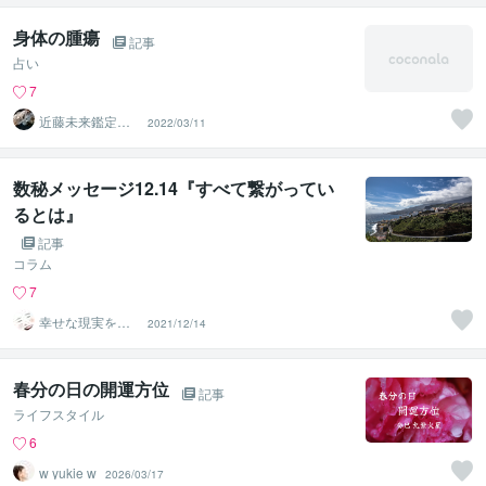
身体の腫瘍
記事
占い
7
近藤未来鑑定
2022/03/11
近藤 光 【移転
済】
数秘メッセージ12.14『すべて繋がってい
るとは』
記事
コラム
7
幸せな現実を育
2021/12/14
むセラピストpo
nomeg
春分の日の開運方位
記事
ライフスタイル
6
w yukie w
2026/03/17