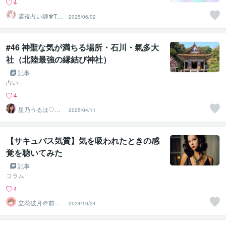
4
霊視占い師✾TO
2025/06/02
KO
#46 神聖な気が満ちる場所・石川・氣多大
社（北陸最強の縁結び神社）
記事
占い
4
星乃うるは♡恋
2025/04/11
も将来も整える
占い魔女
【サキュバス気質】気を吸われたときの感
覚を聴いてみた
記事
コラム
4
立花破月＠前世
2024/10/24
占い師