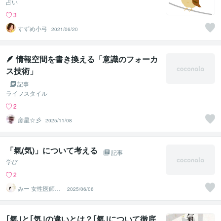
占い
3
すずめ小弓
2021/06/20
🪶 情報空間を書き換える「意識のフォーカ
ス技術」
記事
ライフスタイル
2
彦星☆彡
2025/11/08
「氣(気)」について考える
記事
学び
2
みー 女性医師＊
2025/06/06
二児の母＊悩み
相談
｢氣｣と｢気｣の違いとは？｢氣｣について徹底