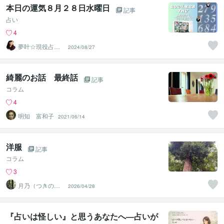
本日の運気８月２８日水曜日
記事
占い
4
夢叶☆現役占い
2024/08/27
師・開運メッセ
ンジャー
綺麗のお話 最終話
記事
コラム
4
明知 富和子
2021/06/14
洋服
記事
コラム
3
月乃（つきの）
2026/04/28
魂と波動を整え
る鑑定師
『占いは怪しい』と思うあなたへ―占いが