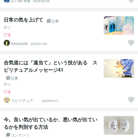
占い師 導春
2025/02/25
日常の気を上げて
記事
占い
5
fukujyulife
2024/01/04
合気道には「遠当て」という技がある ス
ピリチュアルメッセージ41
記事
占い
5
スピリチュアル
2023/04/17
カウンセラー
神山 純
今。良い気が出ているか、悪い気が出てい
るかを判別する方法
コンテンツ