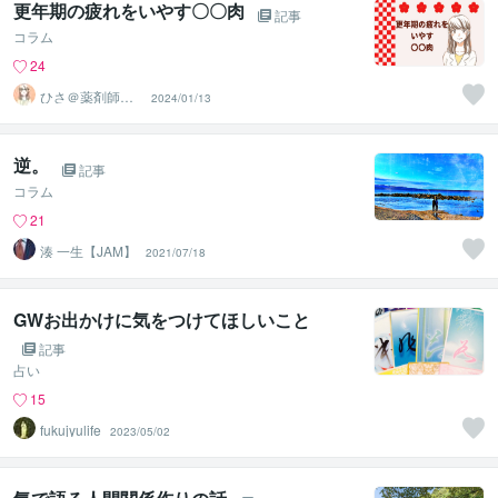
更年期の疲れをいやす〇〇肉
記事
コラム
24
ひさ＠薬剤師＆
2024/01/13
国際薬膳師
逆。
記事
コラム
21
湊 一生【JAM】
2021/07/18
GWお出かけに気をつけてほしいこと
記事
占い
15
fukujyulife
2023/05/02