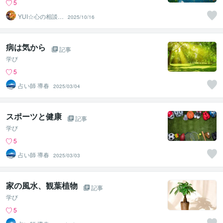
5
YUI☆心の相談ro
2025/10/16
om☆
病は気から
記事
学び
5
占い師 導春
2025/03/04
スポーツと健康
記事
学び
5
占い師 導春
2025/03/03
家の風水、観葉植物
記事
学び
5