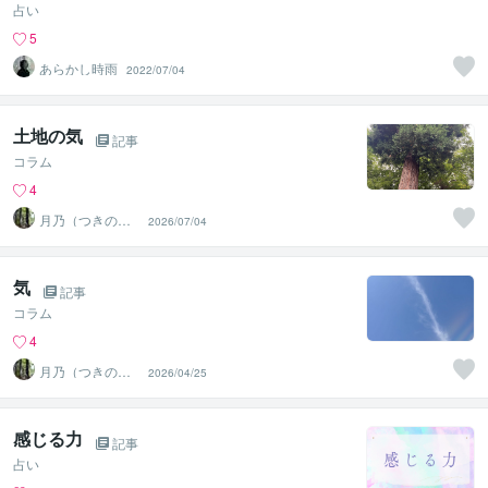
占い
5
あらかし時雨
2022/07/04
土地の気
記事
コラム
4
月乃（つきの）
2026/07/04
魂と波動を整え
る鑑定師
気
記事
コラム
4
月乃（つきの）
2026/04/25
魂と波動を整え
る鑑定師
感じる力
記事
占い