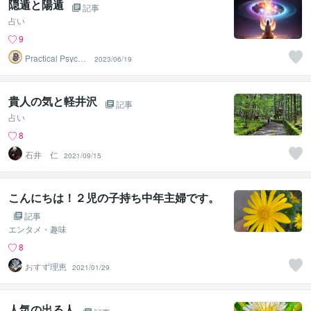
隠遁と陽遁
記事
占い
9
Practical Psycho
2023/06/19
logy
貴人の気と軽井沢
記事
占い
8
石井 仁
2021/09/15
こんにちは！２児の子持ち中年主婦です。
記事
エンタメ・趣味
8
おすず理恵
2021/01/29
人気の出る人