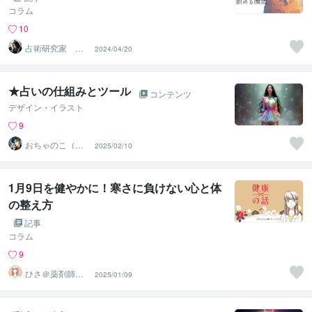
コラム
10
占術研究家 望
2024/04/20
月 澪
★占いの仕組みとツール
コンテンツ
デザイン・イラスト
9
おちゃのこ（御
2025/02/10
茶乃子祭々）
1月9日を健やかに！寒さに負けない心と体
の整え方
記事
コラム
9
ひさ＠薬剤師＆
2025/01/09
国際薬膳師