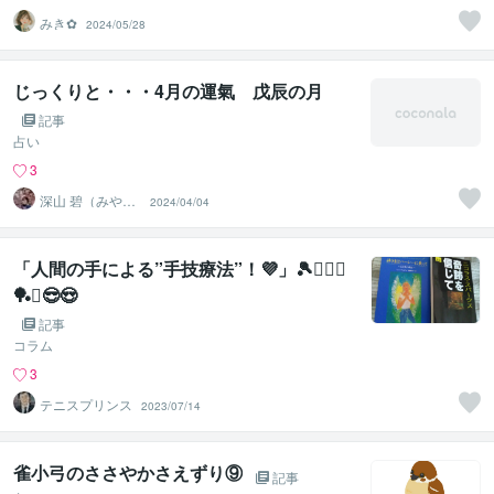
みき✿
2024/05/28
じっくりと・・・4月の運氣 戊辰の月
記事
占い
3
深山 碧（みやま
2024/04/04
あおい）
「人間の手による”手技療法”！💜」🎾🚴‍♀️⚔️
🏓⛳😎😍
記事
コラム
3
テニスプリンス
2023/07/14
雀小弓のささやかさえずり⑨
記事