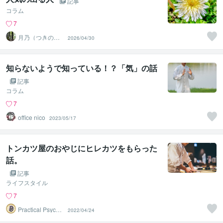
記事
コラム
7
月乃（つきの）
2026/04/30
魂と波動を整え
る鑑定師
知らないようで知っている！？「気」の話
記事
コラム
7
office nico
2023/05/17
トンカツ屋のおやじにヒレカツをもらった
話。
記事
ライフスタイル
7
Practical Psycho
2022/04/24
logy