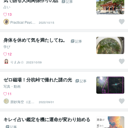
気で語る人間関係作りの話
記事
占い
13
Practical Psycho
2025/10/15
logy
身体を休めて気を満たしてね。
記事
学び
12
りえみ☆
2023/10/09
ゼロ磁場！分杭峠で撮れた謎の光
記事
写真・動画
11
朋妙海空（ほう
2022/09/01
みょうみく）
キレイ占い鑑定を機に運命が変わり始める
記事