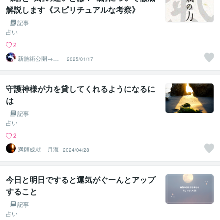
解説します《スピリチュアルな考察》
記事
占い
2
新施術公開→≪
2025/01/17
相手意識強制変
化≫◆星桜龍
守護神様が力を貸してくれるようになるに
は
記事
占い
2
満願成就 月海
2024/04/28
今日と明日ですると運気がぐーんとアップ
すること
記事
占い