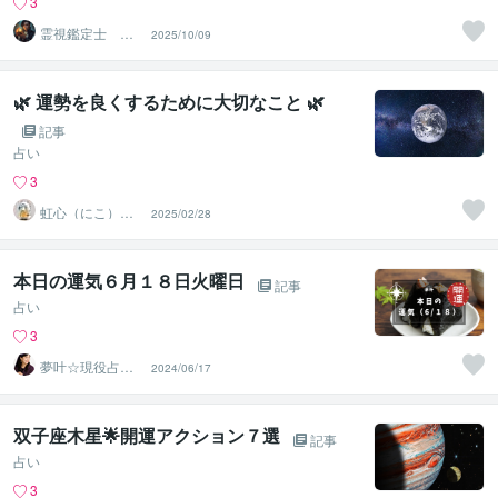
3
霊視鑑定士 昴
2025/10/09
流（すばる）※ブ
ログ更新中
🌿 運勢を良くするために大切なこと 🌿
記事
占い
3
虹心（にこ）＠
2025/02/28
香りと愛の導き
鑑定師
本日の運気６月１８日火曜日
記事
占い
3
夢叶☆現役占い
2024/06/17
師・開運メッセ
ンジャー
双子座木星🌟開運アクション７選
記事
占い
3