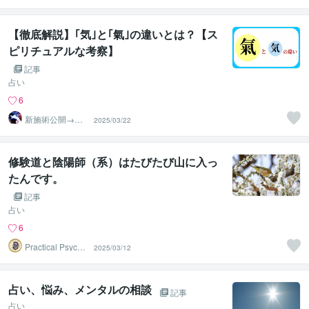
【徹底解説】｢気｣と｢氣｣の違いとは？【ス
ピリチュアルな考察】
記事
占い
6
新施術公開→≪
2025/03/22
相手意識強制変
化≫◆星桜龍
修験道と陰陽師（系）はたびたび山に入っ
たんです。
記事
占い
6
Practical Psycho
2025/03/12
logy
占い、悩み、メンタルの相談
記事
占い