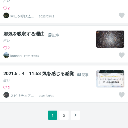
占い
2
幸せを呼び込む
2022/03/12
開運術∞
邪気を吸収する理由
記事
占い
2
konsan
2021/12/09
2021.5．4 11:53 気を感じる感覚
記事
占い
2
スピリチュアル
2021/09/02
研究家 Reiko
1
2