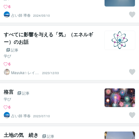
6
占い師 導春
2024/05/10
すべてに影響を与える「気」（エネルギ
ー）のお話
記事
学び
6
Mayuka✨レイキ
2023/12/03
ヒーラー✨
格言
記事
学び
6
占い師 導春
2023/07/10
土地の気 続き
記事