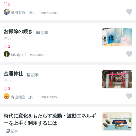
2
細田有伽 奇跡
2024/02/03
を引き寄せる星
読み鑑定士
お掃除の続き
記事
占い
2
fukujyulife
2023/05/08
金運神社
記事
占い
2
青山祐己（あお
2022/08/24
やまひろみ）
時代に変化をもたらす流動・波動エネルギ
ーを上手く利用するには
記事