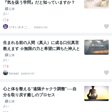
『気を扱う学問』だと知っていますか？
記事
占い
3
ひすい＠きごこ
2026/01/23
ろアドバイザー
生まれる前の人間（真人）に成る口伝真言
教えます ☆無限の力と希望に満ちた神人と
しての貴方を思い出すマントラ☆
記事
占い
3
konsan
2026/01/07
心と体を整える“遠隔チャクラ調整”──自
分を取り戻す癒しのプロセス
記事
占い