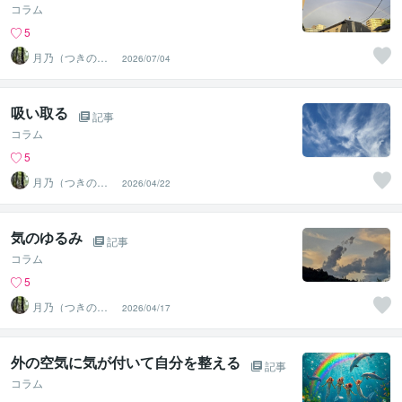
コラム
5
月乃（つきの）
2026/07/04
魂と波動を整え
る鑑定師
吸い取る
記事
コラム
5
月乃（つきの）
2026/04/22
魂と波動を整え
る鑑定師
気のゆるみ
記事
コラム
5
月乃（つきの）
2026/04/17
魂と波動を整え
る鑑定師
外の空気に気が付いて自分を整える
記事
コラム