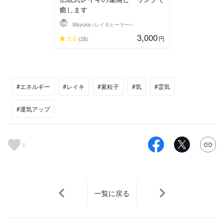
癒します
Mayuka✨レイキヒーラー✨
3,000
5.0
円
(28)
#エネルギー
#レイキ
#素粒子
#気
#霊気
#運気アップ
6
一覧に戻る