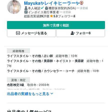
Mayuka✨レイキヒーラー✨
本人確認
機密保持契約(NDA)
未登録
インボイス発行事業者
未登録
総販売実績
29
評価
5.0
フォロワー
8
無料で見積り相談
メッセージを送る
フォロー
8
経験職種
ライフスタイル・その他 / 占い師
経験年数 : 10年
ライフスタイル・その他 / 美容師・ネイリスト・美容家
経験年数 : 1
7年
ライフスタイル・その他 / カウンセラー・コーチ
経験年数 : 10年
資格・検定
色彩検定3級
取得年 : 2003年
アロマテラピー検定1級
取得年 : 2005年
出品者の実績をもっと見る
認定レイキヒーラー
取得年 : 2022年
カラーセラピスト
取得年 : 2022年
得意分野