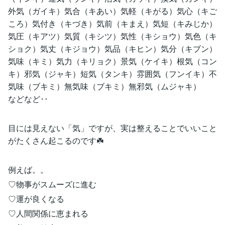
外気（ガイキ）気合（キあい）気軽（キがる）気心（キご
ころ）気付き（キづき）気前（キまえ）気短（キみじか）
気圧（キアツ）気質（キシツ）気性（キショウ）気色（キ
ショク）気丈（キジョウ）気品（キヒン）気分（キブン）
気味（キミ）気力（キリョク）景気（ケイキ）根気（コン
キ）邪気（ジャキ）短気（タンキ）雰囲気（フンイキ）不
気味（ブキミ）無気味（ブキミ）無邪気（ムジャキ）
などなど‥
目には見えない「気」ですが、実は整えることでいいこと
がたくさん起こるのです☘️
例えば。。
♡物事がスムーズに進む
♡運が良くなる
♡人間関係に恵まれる