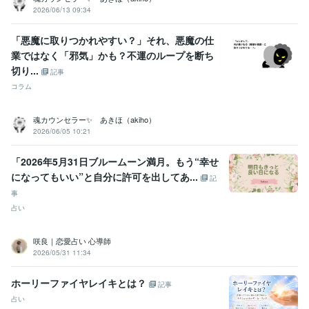
2026/06/13 09:34
「悪魔に取りつかれやすい？」それ、悪魔の仕
業ではなく「邪気」かも？不運のループを断ち
切り...
記事
コラム
魂カウンセラー✨ あきほ（akiho）
2026/06/05 10:21
「2026年5月31日ブルームーン満月。もう“幸せ
になってもいい”と自分に許可を出してあ...
記
事
占い
咲良｜恋愛占い 心導師
2026/05/31 11:34
ホーリーファイヤレイキとは？
記事
占い