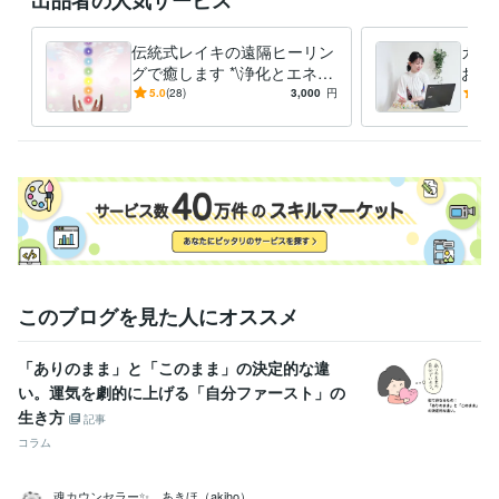
出品者の人気サービス
学習指導・資格・キャリア相談
カラーセラピー
ヒーリング
スピリチュアル
コーチング
ヒーリング
カラーセラピー
伝統式レイキの遠隔ヒーリン
カラ
グで癒します *\浄化とエネル
お聴
ギーチャージで整えます/*
って
5.0
(28)
3,000
円
5.0
このブログを見た人にオススメ
「ありのまま」と「このまま」の決定的な違
い。運気を劇的に上げる「自分ファースト」の
生き方
記事
コラム
魂カウンセラー✨ あきほ（akiho）