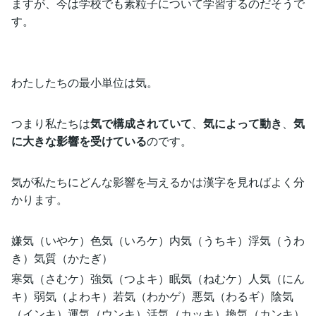
ますが、今は学校でも素粒子について学習するのだそうで
す。
わたしたちの最小単位は気。
つまり私たちは
気で構成されていて
、
気によって動き
、
気
に大きな影響を受けている
のです。
気が私たちにどんな影響を与えるかは漢字を見ればよく分
かります。
嫌気（いやケ）色気（いろケ）内気（うちキ）浮気（うわ
き）気質（かたぎ）
寒気（さむケ）強気（つよキ）眠気（ねむケ）人気（にん
キ）弱気（よわキ）若気（わかゲ）悪気（わるギ）陰気
（インキ）運気（ウンキ）活気（カッキ）換気（カンキ）