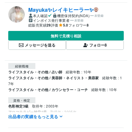
Mayuka✨レイキヒーラー✨
本人確認
機密保持契約(NDA)
未登録
インボイス発行事業者
未登録
総販売実績
29
評価
5.0
フォロワー
8
無料で見積り相談
メッセージを送る
フォロー
8
経験職種
ライフスタイル・その他 / 占い師
経験年数 : 10年
ライフスタイル・その他 / 美容師・ネイリスト・美容家
経験年数 : 1
7年
ライフスタイル・その他 / カウンセラー・コーチ
経験年数 : 10年
資格・検定
色彩検定3級
取得年 : 2003年
アロマテラピー検定1級
取得年 : 2005年
出品者の実績をもっと見る
認定レイキヒーラー
取得年 : 2022年
カラーセラピスト
取得年 : 2022年