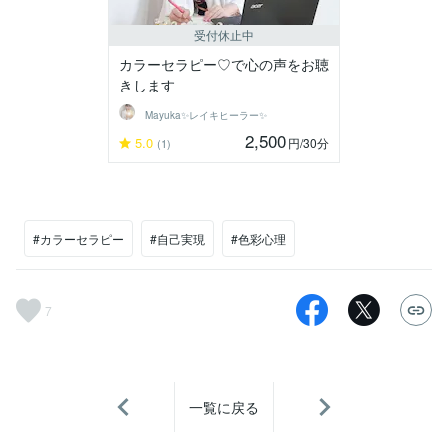
受付休止中
カラーセラピー♡で心の声をお聴
きします
Mayuka✨レイキヒーラー✨
2,500
5.0
円
/30分
(1)
#カラーセラピー
#自己実現
#色彩心理
7
一覧に戻る