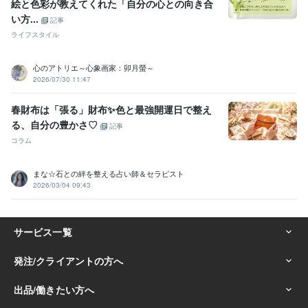
絵と色彩が教えてくれた「自分の心との向き合
い方...
記事
ライフスタイル
心のアトリエ～心象画家：卯月螢～
2026/07/30 11:47
春財布は「張る」財布✨色と最強開運日で整え
る、自分の豊かさ♡
記事
コラム
まな☆石との絆を整える占い師＆セラピスト
2026/03/04 09:43