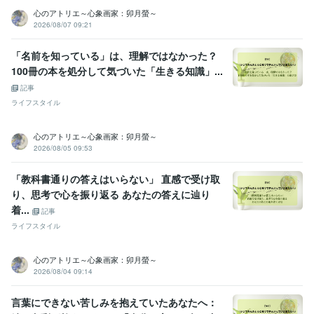
心のアトリエ～心象画家：卯月螢～
2026/08/07 09:21
「名前を知っている」は、理解ではなかった？
100冊の本を処分して気づいた「生きる知識」...
記事
ライフスタイル
心のアトリエ～心象画家：卯月螢～
2026/08/05 09:53
「教科書通りの答えはいらない」 直感で受け取
り、思考で心を振り返る あなたの答えに辿り
着...
記事
ライフスタイル
心のアトリエ～心象画家：卯月螢～
2026/08/04 09:14
言葉にできない苦しみを抱えていたあなたへ：