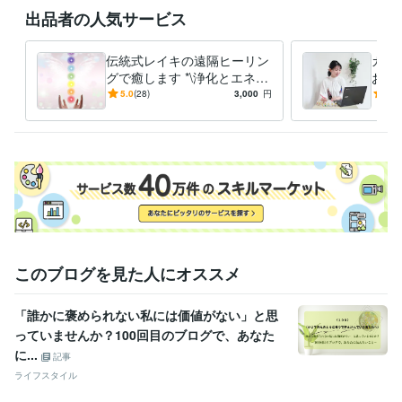
得意分野
出品者の人気サービス
学習指導・資格・キャリア相談
カラーセラピー
ヒーリング
スピリチュアル
コーチング
ヒーリング
カラーセラピー
伝統式レイキの遠隔ヒーリン
カラ
グで癒します *\浄化とエネル
お聴
ギーチャージで整えます/*
って
5.0
(28)
3,000
円
5.0
このブログを見た人にオススメ
「誰かに褒められない私には価値がない」と思
っていませんか？100回目のブログで、あなた
に...
記事
ライフスタイル